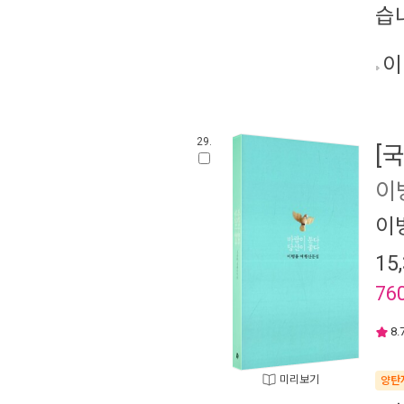
습
이
29.
[
이
이
15
76
8.
미리보기
양탄