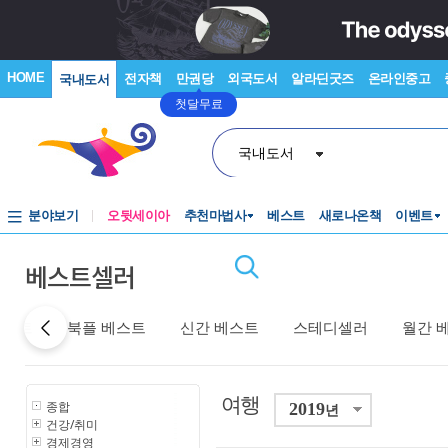
HOME
전자책
만권당
외국도서
알라딘굿즈
온라인중고
국내도서
첫달무료
국내도서
분야보기
오뒷세이아
추천마법사
베스트
새로나온책
이벤트
베스트셀러
베스트
북플 베스트
신간 베스트
스테디셀러
월간 
여행
종합
2019
년
건강/취미
경제경영