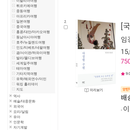
이탈리아여행
튀르키예여행
중동여행
아프리카여행
일본여행
2.
[
중국여행
홍콩/대만/마카오여행
동남아시아여행
임
호주/뉴질랜드여행
인도/티베트/네팔여행
15
괌/사이판/하와이여행
발리/몰디브여행
75
세계일주여행
테마여행
기타지역여행
9.
유학/해외연수/이민
워킹 홀리데이
지도
양탄
미리보기
역사
배
예술/대중문화
외국어
이
요리/살림
유아
인문학
자기계발