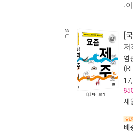
이
33.
[
저
염
(R
17
85
미리보기
세
양탄
배