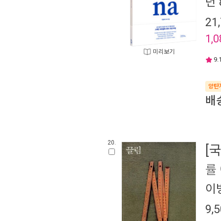
년 
21
1,0
미리보기
9.
양탄
배
20.
[
률
이
9,