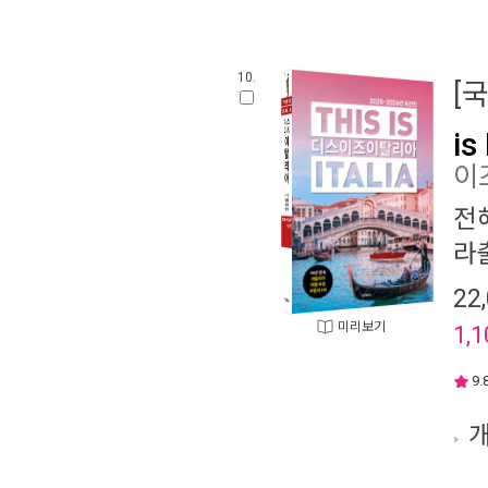
10.
[
is 
이
전
라
22
미리보기
1,1
9.
개