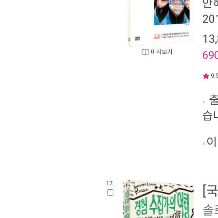
안
20
13
미리보기
69
9.
출
습
이
17.
[
솔