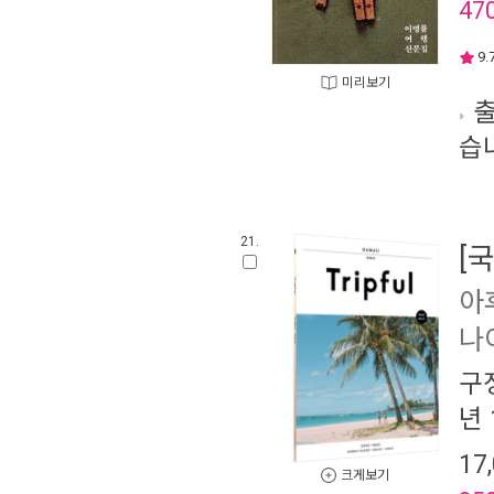
47
9.
미리보기
출
습
21.
[
아
나
구
년 
17
크게보기