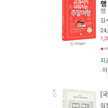
행
행
김
24
1,2
미리보기
9.
지
이
6.
[
임