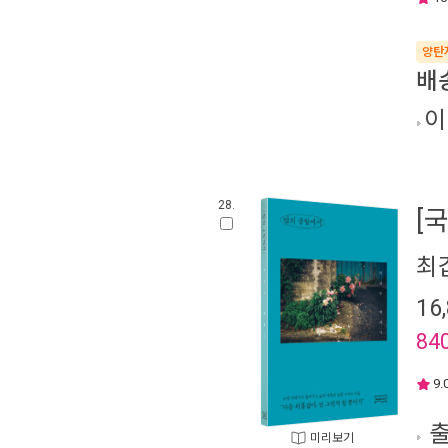
양탄
배
이
28.
[
최
16
84
9.
출
미리보기