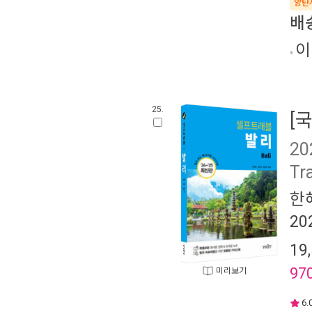
양탄
배
이
25.
[
2
Tr
한
20
19
97
미리보기
6.