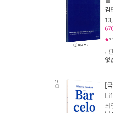
을
김
13
67
9.
미리보기
판
없
19.
[
Lif
최