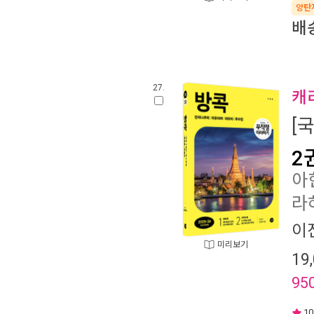
양탄
배
27.
캐
[
2
아힌
라
이
미리보기
19
95
10