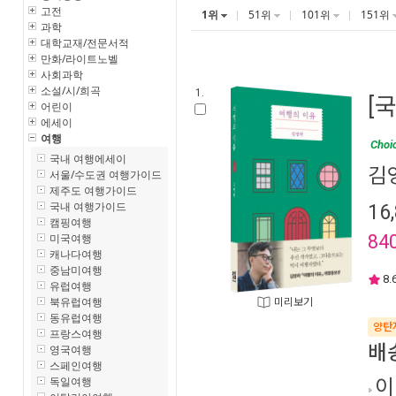
고전
1위
51위
101위
151위
과학
대학교재/전문서적
만화/라이트노벨
사회과학
소설/시/희곡
1.
[
어린이
에세이
여행
Choi
국내 여행에세이
김
서울/수도권 여행가이드
제주도 여행가이드
국내 여행가이드
16
캠핑여행
미국여행
84
캐나다여행
중남미여행
8.
유럽여행
북유럽여행
미리보기
동유럽여행
양탄
프랑스여행
배
영국여행
스페인여행
독일여행
이