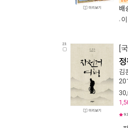
양탄
배
미리보기
이
23.
[
정
김
20
30
1,5
미리보기
9.