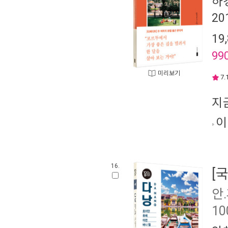
하
20
19
99
미리보기
7.
지
이
16.
[
안.
1