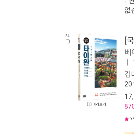
판
없
24.
[
베
ㅣ
김
20
17
미리보기
87
9.