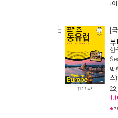
이
31.
[
부
한
Se
박
스)
22
미리보기
1,1
7.