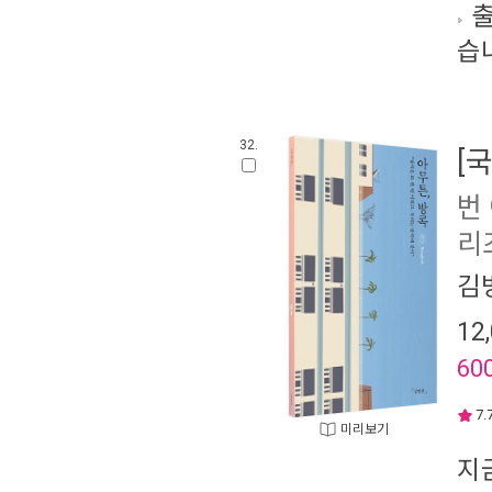
출
습
32.
[
번
리즈
김
12
60
7.
미리보기
지