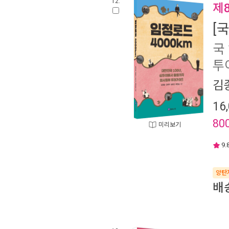
12.
제
[
국
투
김
16
80
미리보기
9.
양탄
배