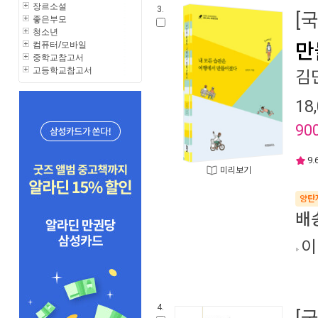
장르소설
3.
[
좋은부모
청소년
컴퓨터/모바일
만
중학교참고서
고등학교참고서
김
18
90
9.
미리보기
양탄
배
이
4.