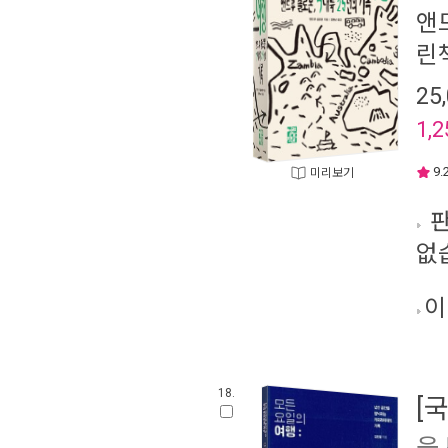
앤
린
25
1,2
9.
미리보기
판
없
이
18.
[