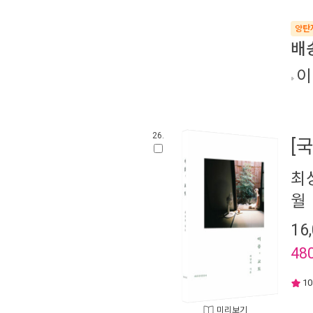
양탄
배
이
26.
[
최
월
16
48
10
미리보기