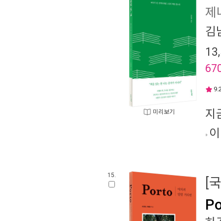
제
김
13
67
9.
지
미리보기
이
15.
[
Po