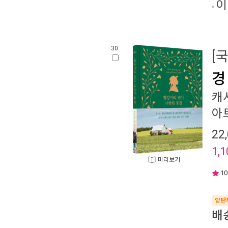
이
30.
[
경
캐
아
22
1,1
미리보기
10
양탄
배