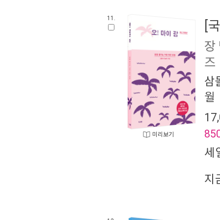
11.
[
장
즈
삼
월
17
85
미리보기
세
지