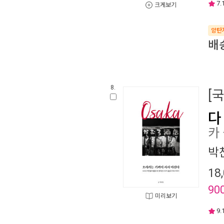
7.
크게보기
양탄
배
8.
[
다
카
박
18
90
미리보기
9.