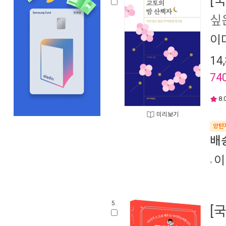
[
싶
이
14
74
8.
미리보기
양탄
배
이
5.
[