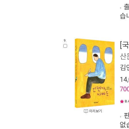
출
습
9.
[
산
김
14
70
8.
미리보기
판
없