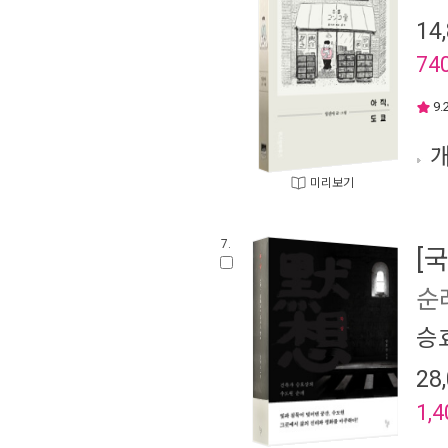
14
74
9.
개
미리보기
7.
[
순
승
28
1,4