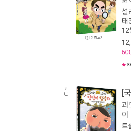
밝
설
태
12
미리보기
12
60
9.
8.
[
괴
이 
트