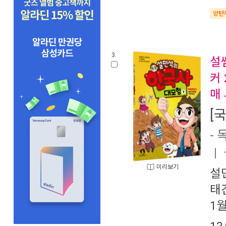
양탄
3.
설
커 
매 
[
-
ㅣ
미리보기
설
태
1