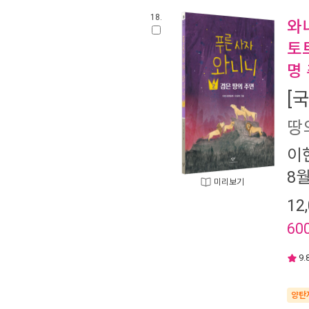
18.
와
토
명
[
땅
이
8
미리보기
12
60
9.
양탄