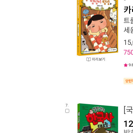
카
트
세
15
75
미리보기
9.
양탄
7.
[
1