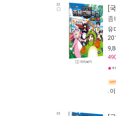
22.
[
좀
유
20
9,
49
미리보기
9.
양탄
이
23.