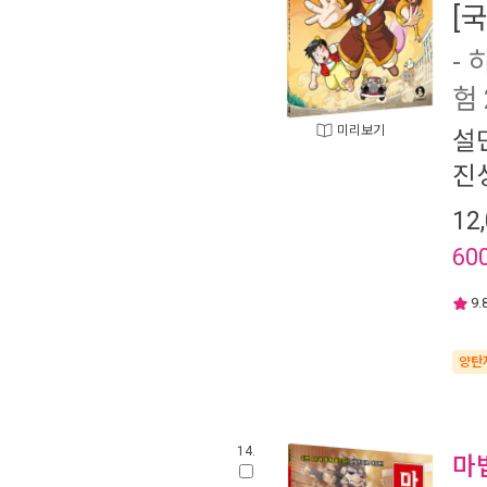
[
-
험 
미리보기
설
진
12
60
9.
양탄
14.
마