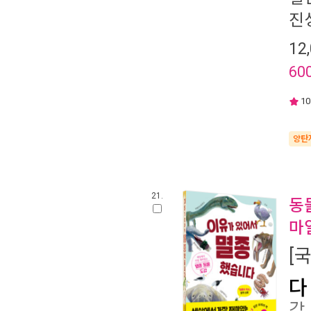
진
12
60
10
양탄
21.
동
마
[
다
감