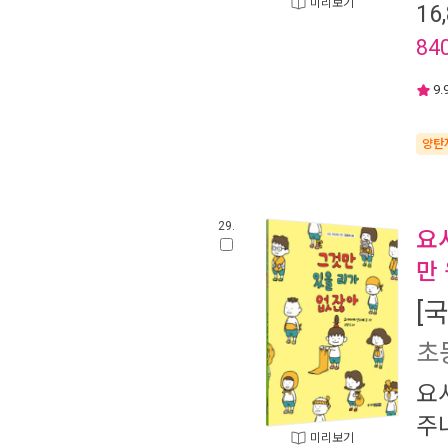
미리보기
16
84
9.
양탄
29.
요
만 
[
초
요
주
미리보기