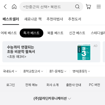
베스트셀러
새로나온 책
추천마법사
추천도서
어제 베스트
특가 베스트
북플 베스트
신간 베스트
스테디셀
AD
수능까지 연결되는
초등 비문학 필독서
<초등 매3비>
국내도서
중학교참고서
중1-문제집
영어(중등1)
로그인
전체 메뉴
회사 소개
출판사 안내
PC 버전
(주)알라딘커뮤니케이션