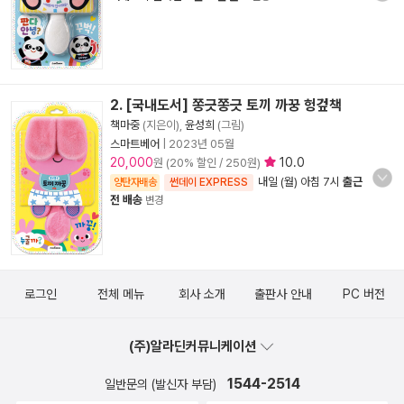
2. [국내도서] 쫑긋쫑긋 토끼 까꿍 헝겊책
책마중
(지은이),
윤성희
(그림)
스마트베어
|
2023년 05월
20,000
10.0
원 (20% 할인 / 250원)
내일 (월) 아침 7시
출근
양탄자배송
썬데이 EXPRESS
전 배송
변경
로그인
전체 메뉴
회사 소개
출판사 안내
PC 버전
(주)알라딘커뮤니케이션
1544-2514
일반문의 (발신자 부담)