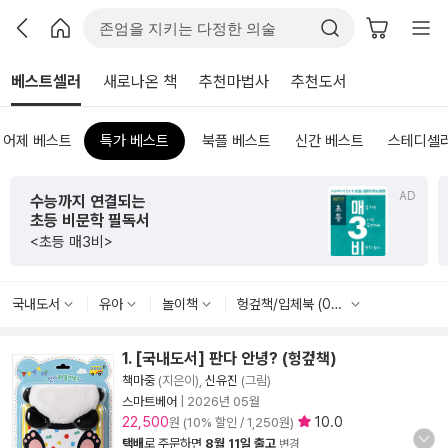
베스트셀러
새로나온 책
추천마법사
추천도서
어제 베스트
특가 베스트
북플 베스트
신간 베스트
스테디셀
AD
수능까지 연결되는
초등 비문학 필독서
<초등 매3비>
국내도서
유아
놀이책
헝겊책/입체북 (0-3세)
1. [국내도서] 판다 안녕? (헝겊책)
책마중
(지은이),
신유진
(그림)
스마트베어
|
2026년 05월
22,500
10.0
원 (10% 할인 / 1,250원)
택배
로 주문하면
8월 11일 출고
변경