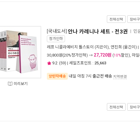
전체선택
장바구
[국내도서]
안나 카레니나 세트 - 전3권
민
ㅣ
정가인하
레프 니콜라예비치 톨스토이
(지은이),
연진희
(옮긴이) |
27,720원
30,800
원(20%정가인하) →
(
할인), 마
10%
9.2
(
59
) | 세일즈포인트 :
25,663
내일 아침 7시
출근전 배송
양탄자배송
지역변경
미리보기
전체선택
장바구