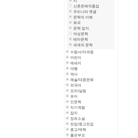
시
신춘문예작품집
우리나라 옛글
문학의 이해
희곡
문학 잡지
여성문학
테마문학
세계의 문학
수험서/자격증
어린이
에세이
여행
역사
예술/대중문화
외국어
요리/살림
유아
인문학
자기계발
잡지
장르소설
전집/중고전집
종교/역학
좋은부모