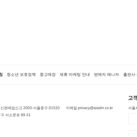
침
청소년 보호정책
중고매장
제휴·마케팅 안내
판매자 매니저
출판사·
고객
신판매업신고 2003-서울중구-01520
이메일 privacy@aladin.co.kr
서울시
구 서소문로 89-31