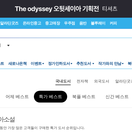
알라딘굿즈
온라인중고
중고매장
우주점
음반
블루레이
커피
서
스트
새로나온책
이벤트
정가인하도서
추천도서
작가와의 만남
북
국내도서
전자책
외국도서
알라딘굿
어제 베스트
특가 베스트
북플 베스트
신간 베스트
아소설
 동안 가장 많은 고객들이 구매한 특가 도서 순위입니다.