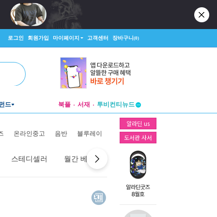
로그인
회원가입
마이페이지
고객센터
장바구니
(0)
펀드
북플
서재
투비컨티뉴드
창작플랫폼
알라딘 us
투비컨티뉴드
즈
온라인중고
음반
블루레이
도서관 사서
스테디셀러
월간 베스트
역대 베스트
선물 베스트