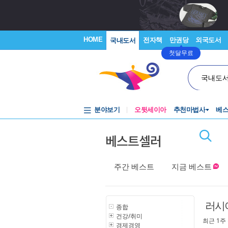
HOME
전자책
만권당
외국도서
국내도서
첫달무료
국내도
분야보기
오뒷세이아
추천마법사
베
베스트셀러
주간 베스트
지금 베스트
러시
종합
건강/취미
최근 1주
경제경영