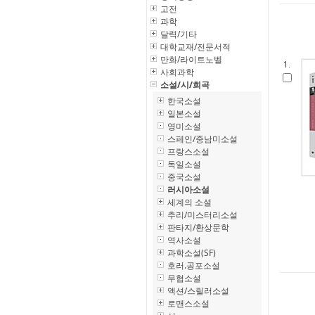
고전
과학
달력/기타
대학교재/전문서적
만화/라이트노벨
1.
사회과학
소설/시/희곡
한국소설
일본소설
영미소설
스페인/중남미소설
프랑스소설
독일소설
중국소설
러시아소설
세계의 소설
추리/미스터리소설
판타지/환상문학
역사소설
과학소설(SF)
호러.공포소설
무협소설
액션/스릴러소설
로맨스소설