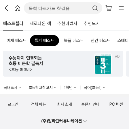
베스트셀러
새로나온 책
추천마법사
추천도서
어제 베스트
특가 베스트
북플 베스트
신간 베스트
스테디
AD
수능까지 연결되는
초등 비문학 필독서
<초등 매3비>
국내도서
초등학교참고서
1학년
국어(초등1)
로그인
전체 메뉴
회사 소개
출판사 안내
PC 버전
(주)알라딘커뮤니케이션