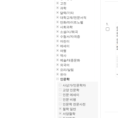
고전
과학
달력/기타
대학교재/전문서적
만화/라이트노벨
1.
사회과학
소설/시/희곡
수험서/자격증
어린이
에세이
여행
역사
예술/대중문화
외국어
요리/살림
유아
인문학
사상가/인문학자
교양 인문학
인문 에세이
인문 비평
인문학 전문사전
철학 일반
서양철학