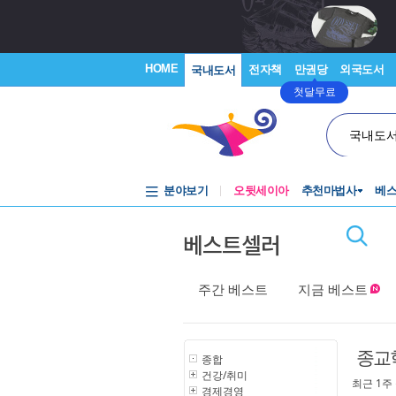
HOME
전자책
만권당
외국도서
국내도서
첫달무료
국내도
분야보기
오뒷세이아
추천마법사
베
베스트셀러
주간 베스트
지금 베스트
종교
종합
건강/취미
최근 1주
경제경영