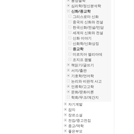
동양철학
심리학/정신분석학
신화/종교학
그리스로마 신화
중국의 신화와 전설
한국신화/전설/민담
세계의 신화와 전설
신화 이야기
신화학/신화상징
종교학
미르치아 엘리아데
조지프 캠벨
책읽기/글쓰기
서지/출판
기호학/언어학
논리와 비판적 사고
인류학/고고학
문화/문화이론
학회/무크/계간지
자기계발
잡지
장르소설
전집/중고전집
종교/역학
좋은부모