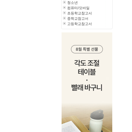
청소년
컴퓨터/모바일
초등학교참고서
중학교참고서
고등학교참고서