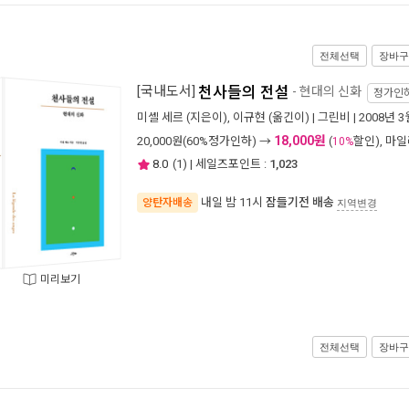
전체선택
장바구
[국내도서]
천사들의 전설
- 현대의 신화
정가인
미셸 세르
(지은이),
이규현
(옮긴이) |
그린비
| 2008년 3
18,000원
20,000
원(60%정가인하) →
(
할인), 마
10%
8.0
(
1
) | 세일즈포인트 :
1,023
내일 밤 11시
잠들기전 배송
양탄자배송
지역변경
미리보기
전체선택
장바구