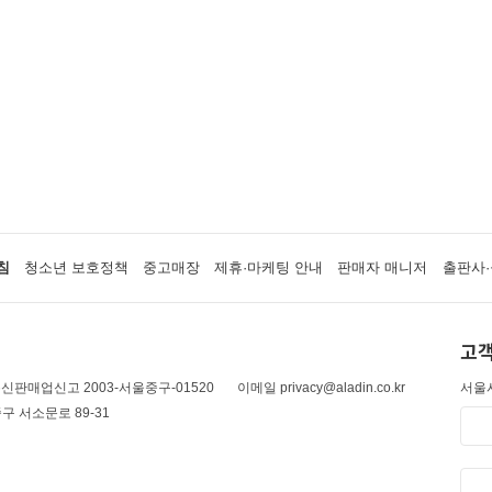
침
청소년 보호정책
중고매장
제휴·마케팅 안내
판매자 매니저
출판사·
고객
신판매업신고 2003-서울중구-01520
이메일 privacy@aladin.co.kr
서울시
구 서소문로 89-31