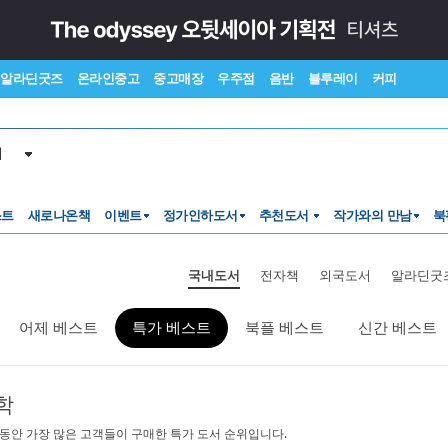
알라딘굿즈
온라인중고
중고매장
우주점
음반
블루레이
커피
서
스트
새로나온책
이벤트
정가인하도서
추천도서
작가와의 만남
북
국내도서
전자책
외국도서
알라딘굿
어제 베스트
특가 베스트
북플 베스트
신간 베스트
학
 동안 가장 많은 고객들이 구매한 특가 도서 순위입니다.