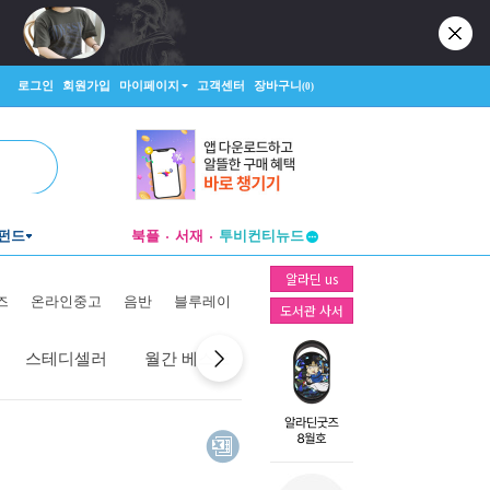
로그인
회원가입
마이페이지
고객센터
장바구니
(0)
펀드
북플
서재
투비컨티뉴드
창작플랫폼
알라딘 us
투비컨티뉴드
즈
온라인중고
음반
블루레이
도서관 사서
스테디셀러
월간 베스트
역대 베스트
선물 베스트