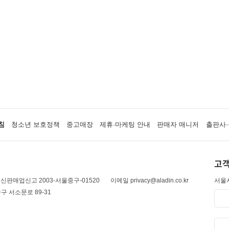
침
청소년 보호정책
중고매장
제휴·마케팅 안내
판매자 매니저
출판사·
고객
신판매업신고 2003-서울중구-01520
이메일 privacy@aladin.co.kr
서울시
구 서소문로 89-31