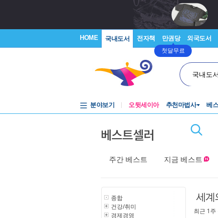
HOME
전자책
만권당
외국도서
국내도서
첫달무료
국내도
분야보기
오뒷세이아
추천마법사
베
베스트셀러
주간 베스트
지금 베스트
세계
종합
건강/취미
최근 1주
경제경영