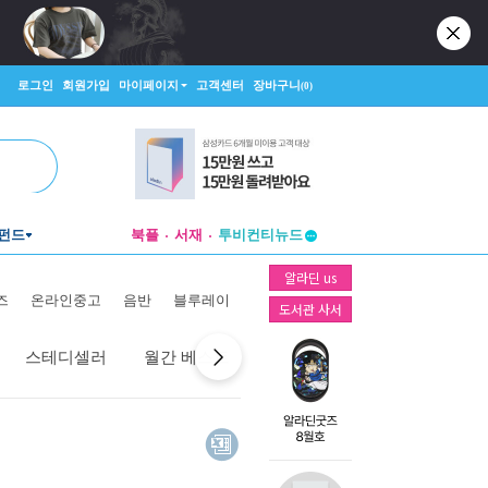
로그인
회원가입
마이페이지
고객센터
장바구니
(0)
펀드
북플
서재
투비컨티뉴드
창작플랫폼
알라딘 us
투비컨티뉴드
즈
온라인중고
음반
블루레이
도서관 사서
스테디셀러
월간 베스트
역대 베스트
선물 베스트