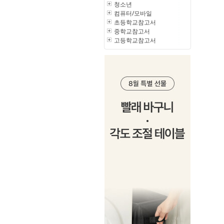
청소년
컴퓨터/모바일
초등학교참고서
중학교참고서
고등학교참고서