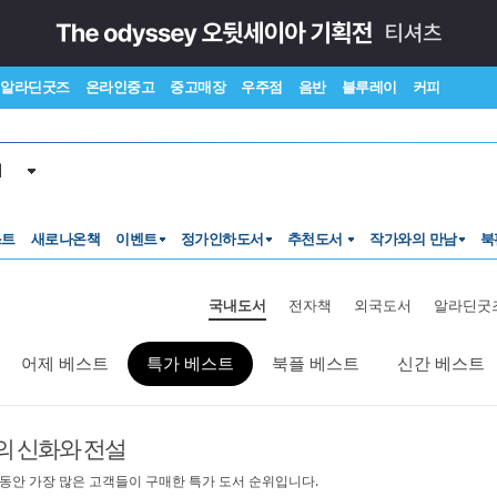
알라딘굿즈
온라인중고
중고매장
우주점
음반
블루레이
커피
서
스트
새로나온책
이벤트
정가인하도서
추천도서
작가와의 만남
북
국내도서
전자책
외국도서
알라딘굿
어제 베스트
특가 베스트
북플 베스트
신간 베스트
의 신화와 전설
 동안 가장 많은 고객들이 구매한 특가 도서 순위입니다.