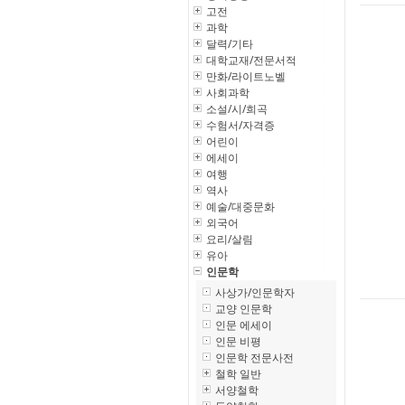
고전
과학
달력/기타
대학교재/전문서적
만화/라이트노벨
사회과학
소설/시/희곡
수험서/자격증
어린이
에세이
여행
역사
예술/대중문화
외국어
요리/살림
유아
인문학
사상가/인문학자
교양 인문학
인문 에세이
인문 비평
인문학 전문사전
철학 일반
서양철학