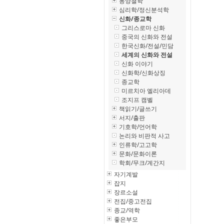
동양철학
심리학/정신분석학
신화/종교학
그리스로마 신화
중국의 신화와 전설
한국신화/전설/민담
세계의 신화와 전설
신화 이야기
신화학/신화상징
종교학
미르치아 엘리아데
조지프 캠벨
책읽기/글쓰기
서지/출판
기호학/언어학
논리와 비판적 사고
인류학/고고학
문화/문화이론
학회/무크/계간지
자기계발
잡지
장르소설
전집/중고전집
종교/역학
좋은부모