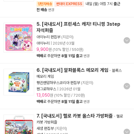
내일 (월) 아침 7시
출근
양탄자배송
썬데이 EXPRESS
전 배송
변경
5. [국내도서] 프린세스 캐치! 티니핑 3step
자석퍼즐
아이누리 편집부
(지은이)
아이누리
|
2026년 03월
9,900
원 (10% 할인 / 550원)
택배
로 주문하면
8월 11일 출고
변경
6. [국내도서] 알파블록스 메모리 게임
-
블록스
메모리 게임
펭귄랜덤하우스코리아 편집부
(지은이)
펜그로하우스
|
2026년 01월
13,050
원 (10% 할인 / 720원)
택배
로 주문하면
8월 11일 출고
변경
7. [국내도서] 헬로 카봇 올스타 가방퍼즐
-
헬로
카봇 가방퍼즐
새샘 편집부
(지은이)