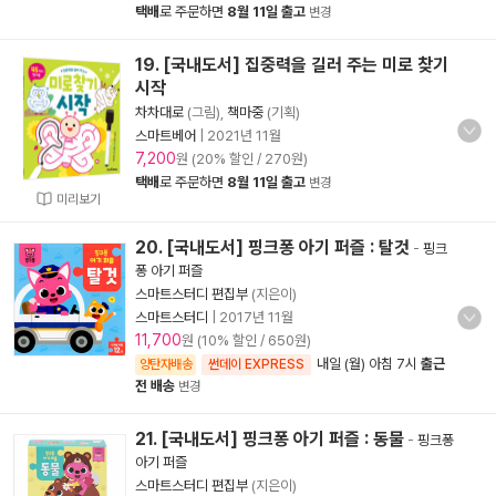
택배
로 주문하면
8월 11일 출고
변경
19. [국내도서] 집중력을 길러 주는 미로 찾기
시작
차차대로
(그림),
책마중
(기획)
스마트베어
|
2021년 11월
7,200
원 (20% 할인 / 270원)
택배
로 주문하면
8월 11일 출고
변경
미리보기
20. [국내도서] 핑크퐁 아기 퍼즐 : 탈것
-
핑크
퐁 아기 퍼즐
스마트스터디 편집부
(지은이)
스마트스터디
|
2017년 11월
11,700
원 (10% 할인 / 650원)
내일 (월) 아침 7시
출근
양탄자배송
썬데이 EXPRESS
전 배송
변경
21. [국내도서] 핑크퐁 아기 퍼즐 : 동물
-
핑크퐁
아기 퍼즐
스마트스터디 편집부
(지은이)