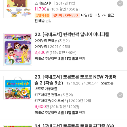
스마트스터디
|
2017년 11월
11,700
원 (10% 할인 / 650원)
내일 (월) 아침 7시
출근
양탄자배송
썬데이 EXPRESS
전 배송
변경
22. [국내도서] 반짝반짝 달님이 미니퍼즐
아이누리 편집부
(지은이)
아이누리
|
2021년 05월
3,400
원 (15% 할인 / 40원)
택배
로 주문하면
8월 11일 출고
변경
23. [국내도서] 뽀롱뽀롱 뽀로로 NEW 가방퍼
즐 2 (퍼즐 5종)
- 12,16,20,24,30조각
-
뽀롱뽀롱
뽀로로 가방퍼즐
키즈아이콘 편집부
(지은이)
키즈아이콘(아이코닉스)
|
2020년 12월
9,600
원 (20% 할인 / 120원)
택배
로 주문하면
8월 11일 출고
변경
24. [국내도서] 뽀롱뽀롱 뽀로로 판퍼즐 (68