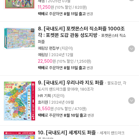
새샘
|
2025년 03월
11,250
원 (10% 할인 / 620원)
택배
로 주문하면
8월 11일 출고
변경
8. [국내도서] 포켓몬스터 직소퍼즐 1000조
각 : 포켓몬 도감 관동 성도지방
-
포켓몬스터 직소
퍼즐
예림당 편집부
(지은이)
예림당
|
2024년 12월
22,500
원 (10% 할인 / 1,250원)
택배
로 주문하면
8월 11일 출고
변경
9. [국내도서] 우리나라 지도 퍼즐
- 팔도강산, 각
도시의 랜드마크를 찾아라!, 180조각
HR 기획
(지은이)
효리원
|
2024년 09월
8,550
원 (10% 할인 / 470원)
택배
로 주문하면
8월 10일 출고
변경
10. [국내도서] 세계지도 퍼즐
- 세계의 랜드마크