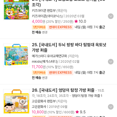
조각)
키즈아이콘 편집부
(엮은이)
키즈아이콘(아이코닉스)
|
2020년 03월
4,000
10.0
원 (20% 할인 / 250원)
내일 (월) 아침 7시
출근
양탄자배송
썬데이 EXPRESS
전 배송
변경
25. [국내도서] 두뇌 팡팡 바다 탐험대 옥토넛
가방 퍼즐
메가스터디 유아교재연구회
(지은이)
mkids(메가스터디)
|
2020년 02월
11,700
원 (10% 할인 / 650원)
내일 (월) 아침 7시
출근
양탄자배송
썬데이 EXPRESS
전 배송
변경
26. [국내도서] 엉덩이 탐정 가방 퍼즐
- 15조
각, 18조각, 24조각, 35조각
-
엉덩이 탐정 가방 퍼즐 1
고은문화사 편집부
(지은이)
고은문화사
|
2019년 09월
10,800
9.5
원 (10% 할인 / 600원)