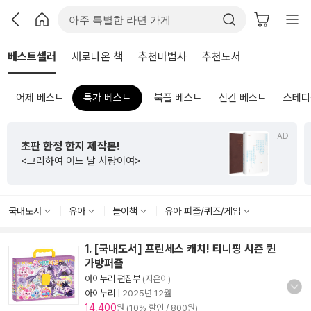
베스트셀러
새로나온 책
추천마법사
추천도서
어제 베스트
특가 베스트
북플 베스트
신간 베스트
스테디
AD
초판 한정 한지 제작본!
<그리하여 어느 날 사랑이여>
국내도서
유아
놀이책
유아 퍼즐/퀴즈/게임
1. [국내도서] 프린세스 캐치! 티니핑 시즌 퀸
가방퍼즐
아이누리 편집부
(지은이)
아이누리
|
2025년 12월
14,400
원 (10% 할인 / 800원)