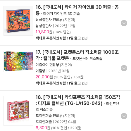
16. [국내도서] 타이거 자이언트 3D 퍼즐 : 공
룡
-
타이거 자이언트 3D 퍼즐
삼성출판사 편집부
(지은이)
삼성출판사
|
2022년 12월
19,800
원 (34% 할인)
택배
로 주문하면
8월 11일 출고
변경
17. [국내도서] 포켓몬스터 직소퍼즐 1000조
각 : 컬러풀 포켓몬
-
포켓몬스터 직소퍼즐
예림아이 편집부
(지은이)
예림당
|
2023년 03월
20,000
원 (20% 할인 / 750원)
택배
로 주문하면
8월 11일 출고
변경
18. [국내도서] 라인프렌즈 직소퍼즐 150조각
: 디저트 컬렉션 (TG-LA150-042)
-
라인프렌
즈 직소퍼즐
토이앤퍼즐 편집부
(지은이)
토이앤퍼즐
|
2022년 04월
6,300
원 (10% 할인 / 320원)