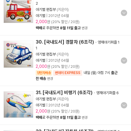
2
아기별 편집부
(지은이)
아기별
|
2012년 04월
2,000
원 (20% 할인 / 20원)
택배
로 주문하면
8월 11일 출고
변경
30. [국내도서] 경찰차 (6조각)
-
영재아기퍼즐 1
1
아기별 편집부
(지은이)
아기별
|
2012년 04월
2,000
원 (20% 할인 / 20원)
내일 (월) 아침 7시
출근
양탄자배송
썬데이 EXPRESS
전 배송
변경
31. [국내도서] 비행기 (6조각)
-
영재아기퍼즐 6
아기별 편집부
(지은이)
아기별
|
2012년 04월
2,000
원 (20% 할인 / 20원)
택배
로 주문하면
8월 11일 출고
변경