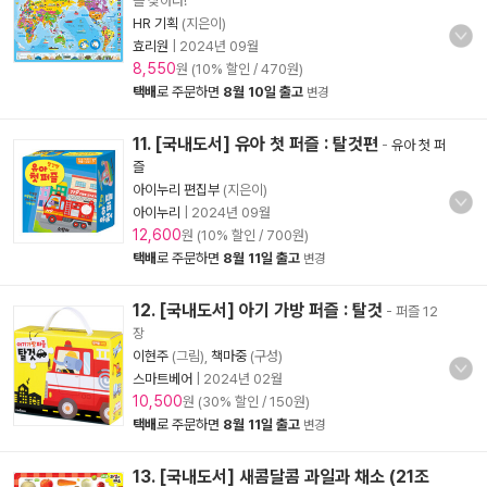
를 찾아라!
HR 기획
(지은이)
효리원
|
2024년 09월
8,550
원 (10% 할인 / 470원)
택배
로 주문하면
8월 10일 출고
변경
11. [국내도서] 유아 첫 퍼즐 : 탈것편
-
유아 첫 퍼
즐
아이누리 편집부
(지은이)
아이누리
|
2024년 09월
12,600
원 (10% 할인 / 700원)
택배
로 주문하면
8월 11일 출고
변경
12. [국내도서] 아기 가방 퍼즐 : 탈것
- 퍼즐 12
장
이현주
(그림),
책마중
(구성)
스마트베어
|
2024년 02월
10,500
원 (30% 할인 / 150원)
택배
로 주문하면
8월 11일 출고
변경
13. [국내도서] 새콤달콤 과일과 채소 (21조