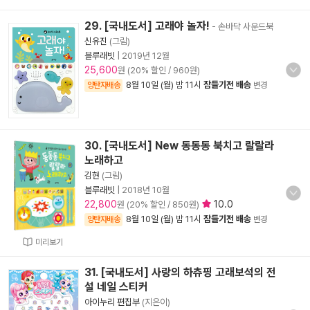
29. [국내도서] 고래야 놀자!
- 손바닥 사운드북
신유진
(그림)
블루래빗
|
2019년 12월
25,600
원 (20% 할인 / 960원)
8월 10일 (월) 밤 11시
잠들기전 배송
양탄자배송
변경
30. [국내도서] New 동동동 북치고 랄랄라
노래하고
김현
(그림)
블루래빗
|
2018년 10월
22,800
10.0
원 (20% 할인 / 850원)
8월 10일 (월) 밤 11시
잠들기전 배송
양탄자배송
변경
미리보기
31. [국내도서] 사랑의 하츄핑 고래보석의 전
설 네일 스티커
아이누리 편집부
(지은이)