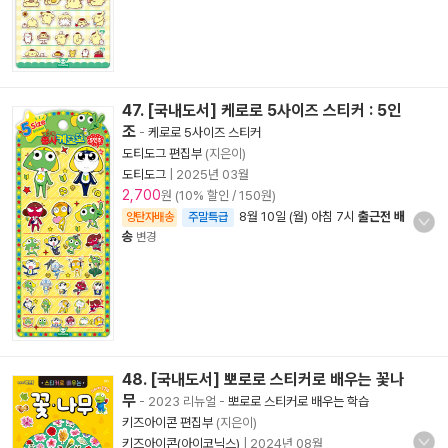
47. [국내도서] 케로로 5사이즈 스티커 : 5인
조
-
케로로 5사이즈 스티커
도티도그 편집부
(지은이)
도티도그
|
2025년 03월
2,700
원 (10% 할인 / 150원)
8월 10일 (월) 아침 7시
출근전 배
양탄자배송
주말특급
송
변경
48. [국내도서] 뽀로로 스티커로 배우는 꽃나
무
- 2023 리뉴얼
-
뽀로로 스티커로 배우는 학습
키즈아이콘 편집부
(지은이)
키즈아이콘(아이코닉스)
|
2024년 08월