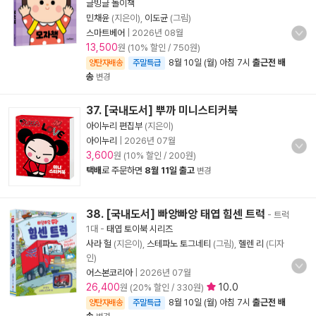
글빙글 놀이책
민채윤
(지은이),
이도균
(그림)
스마트베어
|
2026년 08월
13,500
원 (10% 할인 / 750원)
8월 10일 (월) 아침 7시
출근전 배
양탄자배송
주말특급
송
변경
37. [국내도서] 뿌까 미니스티커북
아이누리 편집부
(지은이)
아이누리
|
2026년 07월
3,600
원 (10% 할인 / 200원)
택배
로 주문하면
8월 11일 출고
변경
38. [국내도서] 빠앙빠앙 태엽 힘센 트럭
- 트럭
1대
-
태엽 토이북 시리즈
사라 헐
(지은이),
스테파노 토그네티
(그림),
헬렌 리
(디자
인)
어스본코리아
|
2026년 07월
26,400
10.0
원 (20% 할인 / 330원)
8월 10일 (월) 아침 7시
출근전 배
양탄자배송
주말특급