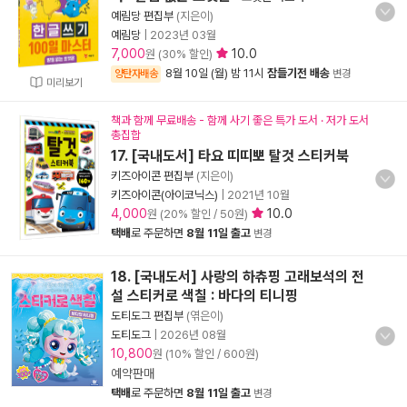
예림당 편집부
(지은이)
예림당
|
2023년 03월
7,000
10.0
원 (30% 할인)
8월 10일 (월) 밤 11시
잠들기전 배송
양탄자배송
변경
미리보기
책과 함께 무료배송 - 함께 사기 좋은 특가 도서 · 저가 도서
총집합
17. [국내도서] 타요 띠띠뽀 탈것 스티커북
키즈아이콘 편집부
(지은이)
키즈아이콘(아이코닉스)
|
2021년 10월
4,000
10.0
원 (20% 할인 / 50원)
택배
로 주문하면
8월 11일 출고
변경
18. [국내도서] 사랑의 하츄핑 고래보석의 전
설 스티커로 색칠 : 바다의 티니핑
도티도그 편집부
(엮은이)
도티도그
|
2026년 08월
10,800
원 (10% 할인 / 600원)
예약판매
택배
로 주문하면
8월 11일 출고
변경