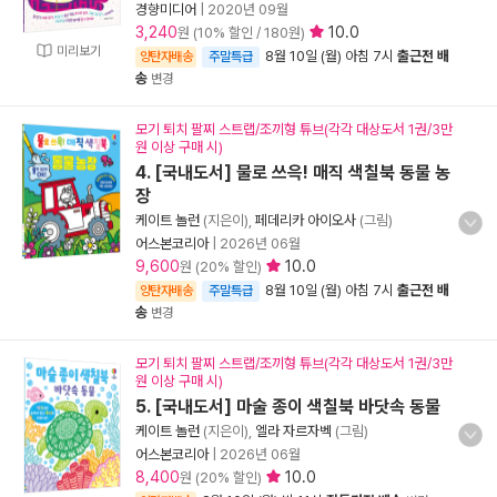
경향미디어
|
2020년 09월
3,240
10.0
원 (10% 할인 / 180원)
미리보기
8월 10일 (월) 아침 7시
출근전 배
양탄자배송
주말특급
송
변경
모기 퇴치 팔찌 스트랩/조끼형 튜브(각각 대상도서 1권/3만
원 이상 구매 시)
4. [국내도서] 물로 쓰윽! 매직 색칠북 동물 농
장
케이트 놀런
(지은이),
페데리카 아이오사
(그림)
어스본코리아
|
2026년 06월
9,600
10.0
원 (20% 할인)
8월 10일 (월) 아침 7시
출근전 배
양탄자배송
주말특급
송
변경
모기 퇴치 팔찌 스트랩/조끼형 튜브(각각 대상도서 1권/3만
원 이상 구매 시)
5. [국내도서] 마술 종이 색칠북 바닷속 동물
케이트 놀런
(지은이),
엘라 자르자벡
(그림)
어스본코리아
|
2026년 06월
8,400
10.0
원 (20% 할인)