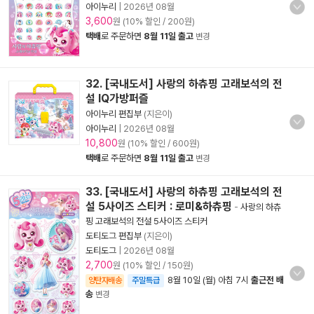
아이누리
|
2026년 08월
3,600
원 (10% 할인 / 200원)
택배
로 주문하면
8월 11일 출고
변경
32. [국내도서] 사랑의 하츄핑 고래보석의 전
설 IQ가방퍼즐
아이누리 편집부
(지은이)
아이누리
|
2026년 08월
10,800
원 (10% 할인 / 600원)
택배
로 주문하면
8월 11일 출고
변경
33. [국내도서] 사랑의 하츄핑 고래보석의 전
설 5사이즈 스티커 : 로미&하츄핑
-
사랑의 하츄
핑 고래보석의 전설 5사이즈 스티커
도티도그 편집부
(지은이)
도티도그
|
2026년 08월
2,700
원 (10% 할인 / 150원)
8월 10일 (월) 아침 7시
출근전 배
양탄자배송
주말특급
송
변경