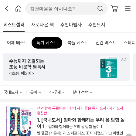
베스트셀러
새로나온 책
추천마법사
추천도서
어제 베스트
특가 베스트
북플 베스트
신간 베스트
스테디
AD
수능까지 연결되는
초등 비문학 필독서
<초등 매3비>
국내도서
유아
4~7세
분야 선택
책과 함께 무료배송 - 함께 사기 좋은 특가 도서 · 저가 도서
총집합
1. [국내도서] 엄마와 함께하는 우리 몸 탐험 놀
이 1
-
엄마와 함께하는 우리 몸 탐험 놀이 1
벤 엘콤
(지은이),
리스 제프리스
,
조지 피언스
,
마크 파텐덴