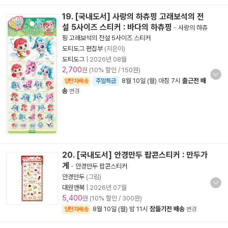
19. [국내도서] 사랑의 하츄핑 고래보석의 전
설 5사이즈 스티커 : 바다의 하츄핑
-
사랑의 하츄
핑 고래보석의 전설 5사이즈 스티커
도티도그 편집부
(지은이)
도티도그
|
2026년 08월
2,700
원 (10% 할인 / 150원)
8월 10일 (월) 아침 7시
출근전 배
양탄자배송
주말특급
송
변경
20. [국내도서] 안경만두 팝콘스티커 : 만두가
게
-
안경만두 팝콘스티커
안경만두
(그림)
대원앤북
|
2026년 07월
5,400
원 (10% 할인 / 300원)
8월 10일 (월) 밤 11시
잠들기전 배송
양탄자배송
변경