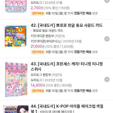
도티도그
|
2026년 01월
2,700
원 (10% 할인 / 150원)
8월 10일 (월) 밤 11시
잠들기전 배송
양탄자배송
변경
42. [국내도서] 뽀로로 한글 동요 사운드 카드
-
뽀로로 동요 사운드 카드
키즈아이콘 편집부
(지은이)
키즈아이콘(아이코닉스)
|
2026년 04월
21,600
원 (10% 할인 / 1,200원)
8월 10일 (월) 밤 11시
잠들기전 배송
양탄자배송
변경
43. [국내도서] 프린세스 캐치! 티니핑 티니핑
스퀴시
도티도그 편집부
(지은이)
도티도그
|
2025년 12월
14,400
원 (10% 할인 / 800원)
8월 10일 (월) 밤 11시
잠들기전 배송
양탄자배송
변경
44. [국내도서] K-POP 아이돌 메이크업 색칠
북 1
-
비비드업 아이돌 메이크업 1