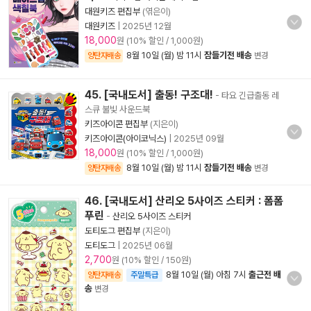
대원키즈 편집부
(엮은이)
대원키즈
|
2025년 12월
18,000
원 (10% 할인 / 1,000원)
8월 10일 (월) 밤 11시
잠들기전 배송
양탄자배송
변경
45. [국내도서] 출동! 구조대!
- 타요 긴급출동 레
스큐 불빛 사운드북
키즈아이콘 편집부
(지은이)
키즈아이콘(아이코닉스)
|
2025년 09월
18,000
원 (10% 할인 / 1,000원)
8월 10일 (월) 밤 11시
잠들기전 배송
양탄자배송
변경
46. [국내도서] 산리오 5사이즈 스티커 : 폼폼
푸린
-
산리오 5사이즈 스티커
도티도그 편집부
(지은이)
도티도그
|
2025년 06월
2,700
원 (10% 할인 / 150원)
8월 10일 (월) 아침 7시
출근전 배
양탄자배송
주말특급
송
변경