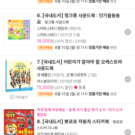
8월 10일 (월) 밤 11시
잠들기전 배송
양탄자배송
변경
6. [국내도서] 핑크퐁 사운드북 : 인기율동동
요
-
핑크퐁 사운드북
스마트스터디 편집부
(엮은이)
스마트스터디
|
2021년 11월
16,000
원 (30% 할인 / 230원)
8월 10일 (월) 밤 11시
잠들기전 배송
양탄자배송
변경
7. [국내도서] 어린이가 알아야 할 오케스트라
사운드북
샘 태플린
(지은이),
션 롱크로프트
(그림)
어스본코리아
|
2018년 09월
15,200
9.8
원 (20% 할인)
8월 10일 (월) 밤 11시
잠들기전 배송
양탄자배송
변경
미리보기
책과 함께 무료배송 - 함께 사기 좋은 특가 도서 · 저가 도서
총집합
8. [국내도서] 뽀로로 자동차 스티커북
-
뽀로로
스티커 미니북
키즈아이콘 편집부
(지은이)