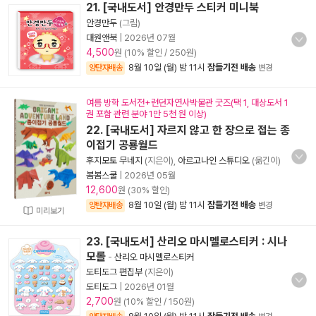
21. [국내도서] 안경만두 스티커 미니북
안경만두
(그림)
대원앤북
|
2026년 07월
4,500
원 (10% 할인 / 250원)
8월 10일 (월) 밤 11시
잠들기전 배송
양탄자배송
변경
여름 방학 도서전+런던자연사박물관 굿즈(택 1, 대상도서 1
권 포함 관련 분야 1만 5천 원 이상)
22. [국내도서] 자르지 않고 한 장으로 접는 종
이접기 공룡월드
후지모토 무네지
(지은이),
아르고나인 스튜디오
(옮긴이)
봄봄스쿨
|
2026년 05월
12,600
원 (30% 할인)
8월 10일 (월) 밤 11시
잠들기전 배송
양탄자배송
변경
미리보기
23. [국내도서] 산리오 마시멜로스티커 : 시나
모롤
-
산리오 마시멜로스티커
도티도그 편집부
(지은이)
도티도그
|
2026년 01월
2,700
원 (10% 할인 / 150원)