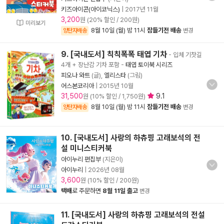
키즈아이콘(아이코닉스)
|
2017년 11월
3,200
원 (20% 할인 / 200원)
미리보기
8월 10일 (월) 밤 11시
잠들기전 배송
양탄자배송
변경
9. [국내도서] 칙칙폭폭 태엽 기차
- 입체 기찻길
4개 + 장난감 기차 포함
-
태엽 토이북 시리즈
피오나 와트
(글),
엘리스타
(그림)
어스본코리아
|
2015년 10월
31,500
9.1
원 (10% 할인 / 1,750원)
8월 10일 (월) 밤 11시
잠들기전 배송
양탄자배송
변경
10. [국내도서] 사랑의 하츄핑 고래보석의 전
설 미니스티커북
아이누리 편집부
(지은이)
아이누리
|
2026년 08월
3,600
원 (10% 할인 / 200원)
택배
로 주문하면
8월 11일 출고
변경
11. [국내도서] 사랑의 하츄핑 고래보석의 전설