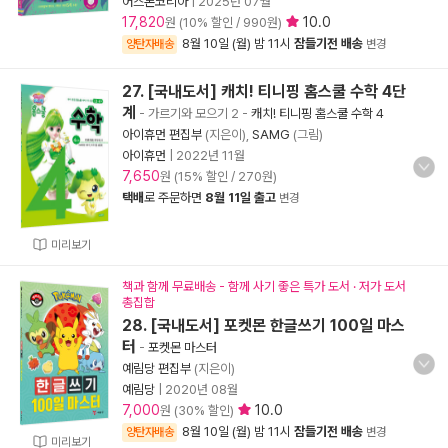
어스본코리아
|
2025년 07월
17,820
10.0
원 (10% 할인 / 990원)
8월 10일 (월) 밤 11시
잠들기전 배송
양탄자배송
변경
27. [국내도서] 캐치! 티니핑 홈스쿨 수학 4단
계
- 가르기와 모으기 2
-
캐치! 티니핑 홈스쿨 수학 4
아이휴먼 편집부
(지은이),
SAMG
(그림)
아이휴먼
|
2022년 11월
7,650
원 (15% 할인 / 270원)
택배
로 주문하면
8월 11일 출고
변경
미리보기
책과 함께 무료배송 - 함께 사기 좋은 특가 도서 · 저가 도서
총집합
28. [국내도서] 포켓몬 한글쓰기 100일 마스
터
-
포켓몬 마스터
예림당 편집부
(지은이)
예림당
|
2020년 08월
7,000
10.0
원 (30% 할인)
8월 10일 (월) 밤 11시
잠들기전 배송
양탄자배송
변경
미리보기