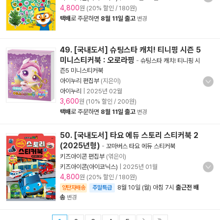
4,800
원 (20% 할인 / 180원)
택배
로 주문하면
8월 11일 출고
변경
49. [국내도서] 슈팅스타 캐치! 티니핑 시즌 5
미니스티커북 : 오로라핑
-
슈팅스타 캐치! 티니핑 시
즌5 미니스티커북
아이누리 편집부
(지은이)
아이누리
|
2025년 02월
3,600
원 (10% 할인 / 200원)
택배
로 주문하면
8월 11일 출고
변경
50. [국내도서] 타요 에듀 스토리 스티커북 2
(2025년형)
-
꼬마버스 타요 에듀 스티커북
키즈아이콘 편집부
(엮은이)
키즈아이콘(아이코닉스)
|
2025년 01월
4,800
원 (20% 할인 / 180원)
8월 10일 (월) 아침 7시
출근전 배
양탄자배송
주말특급
송
변경