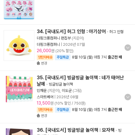
34. [국내도서] 허그 인형 : 아기상어
-
허그 인형
더핑크퐁컴퍼니 편집부
(지은이)
더핑크퐁컴퍼니
|
2026년 07월
26,000
원 (20% 할인)
8월 10일 (월) 아침 7시
출근전 배
양탄자배송
주말특급
송
변경
35. [국내도서] 빙글빙글 놀이책 : 네가 태어난
날에
-
빙글빙글 놀이책
민채윤
(지은이),
이도균
(그림)
스마트베어
|
2026년 08월
13,500
원 (10% 할인 / 750원)
8월 10일 (월) 아침 7시
출근전 배
양탄자배송
주말특급
송
변경
36. [국내도서] 빙글빙글 놀이책 : 모자책
-
빙