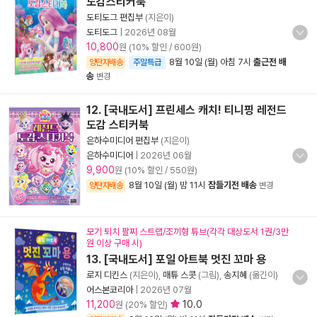
도감스티커북
도티도그 편집부
(지은이)
도티도그
|
2026년 08월
10,800
원 (10% 할인 / 600원)
8월 10일 (월) 아침 7시
출근전 배
양탄자배송
주말특급
송
변경
12. [국내도서] 프린세스 캐치! 티니핑 레전드
도감 스티커북
은하수미디어 편집부
(지은이)
은하수미디어
|
2026년 06월
9,900
원 (10% 할인 / 550원)
8월 10일 (월) 밤 11시
잠들기전 배송
양탄자배송
변경
모기 퇴치 팔찌 스트랩/조끼형 튜브(각각 대상도서 1권/3만
원 이상 구매 시)
13. [국내도서] 포일 아트북 멋진 꼬마 용
로지 디킨스
(지은이),
매튜 스콧
(그림),
송지혜
(옮긴이)
어스본코리아
|
2026년 07월
11,200
10.0
원 (20% 할인)