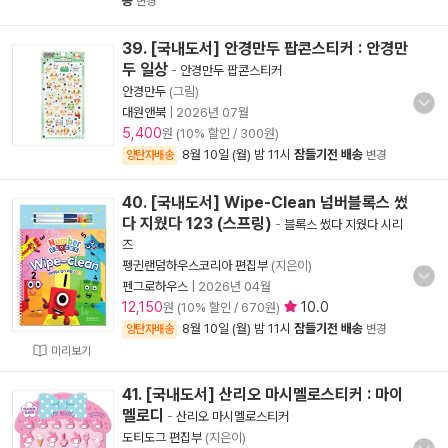
송
변경
39. [국내도서] 안경만두 팝콘스티커 : 안경만
두 일상
-
안경만두 팝콘스티커
안경만두
(그림)
대원앤북
|
2026년 07월
5,400
원 (10% 할인 / 300원)
8월 10일 (월) 밤 11시
잠들기전 배송
양탄자배송
변경
40. [국내도서] Wipe-Clean 넘버블록스 썼
다 지웠다 123 (스프링)
-
블록스 썼다 지웠다 시리
즈
펭귄랜덤하우스코리아 편집부
(지은이)
펜그로하우스
|
2026년 04월
12,150
10.0
원 (10% 할인 / 670원)
8월 10일 (월) 밤 11시
잠들기전 배송
양탄자배송
변경
미리보기
41. [국내도서] 산리오 마시멜로스티커 : 마이
멜로디
-
산리오 마시멜로스티커
도티도그 편집부
(지은이)