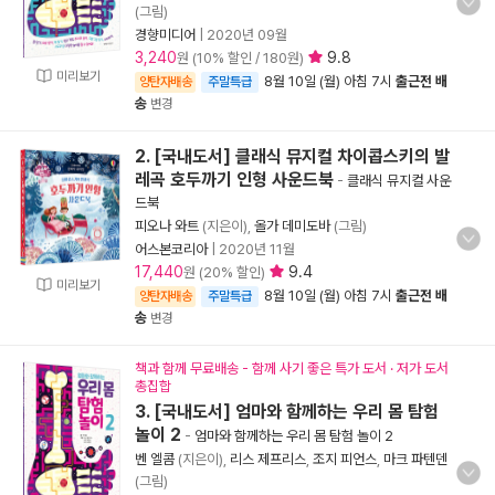
(그림)
경향미디어
|
2020년 09월
3,240
9.8
원 (10% 할인 / 180원)
미리보기
8월 10일 (월) 아침 7시
출근전 배
양탄자배송
주말특급
송
변경
2. [국내도서] 클래식 뮤지컬 차이콥스키의 발
레곡 호두까기 인형 사운드북
-
클래식 뮤지컬 사운
드북
피오나 와트
(지은이),
올가 데미도바
(그림)
어스본코리아
|
2020년 11월
17,440
9.4
원 (20% 할인)
미리보기
8월 10일 (월) 아침 7시
출근전 배
양탄자배송
주말특급
송
변경
책과 함께 무료배송 - 함께 사기 좋은 특가 도서 · 저가 도서
총집합
3. [국내도서] 엄마와 함께하는 우리 몸 탐험
놀이 2
-
엄마와 함께하는 우리 몸 탐험 놀이 2
벤 엘콤
(지은이),
리스 제프리스
,
조지 피언스
,
마크 파텐덴
(그림)