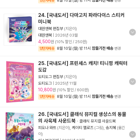
8월 10일 (월) 밤 11시
잠들기전 배송
양탄자배송
변경
24. [국내도서] 다마고치 파라다이스 스티커
미니북
대원앤북 편집부
(지은이)
대원앤북
|
2026년 03월
4,500
원 (10% 할인 / 250원)
8월 10일 (월) 밤 11시
잠들기전 배송
양탄자배송
변경
25. [국내도서] 프린세스 캐치! 티니핑 캐릭터
도감
도티도그 편집부
(지은이)
도티도그
|
2025년 11월
10,800
원 (10% 할인 / 600원)
8월 10일 (월) 밤 11시
잠들기전 배송
양탄자배송
변경
26. [국내도서] 클래식 뮤지컬 생상스의 동물
의 사육제 사운드북
-
클래식 뮤지컬 사운드북
피오나 와트
(지은이),
케이티 멜로즈
(그림),
송지혜
(옮긴
이)