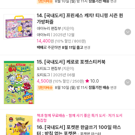
8월 10일 (월) 밤 11시
잠들기전 배송
양탄자배송
변경
14. [국내도서] 프린세스 캐치! 티니핑 시즌 퀸
가방퍼즐
아이누리 편집부
(지은이)
아이누리
|
2025년 12월
14,400
원 (10% 할인 / 800원)
택배
로 주문하면
8월 11일 출고
변경
15. [국내도서] 케로로 포켓스티커북
도티도그 편집부
(지은이)
도티도그
|
2025년 06월
4,500
10.0
원 (10% 할인 / 250원)
8월 10일 (월) 밤 11시
잠들기전 배송
양탄자배송
변경
책과 함께 무료배송 - 함께 사기 좋은 특가 도서 · 저가 도서
총집합
16. [국내도서] 포켓몬 한글쓰기 100일 마스
터 : 받침 없는 포켓몬
-
포켓몬 마스터