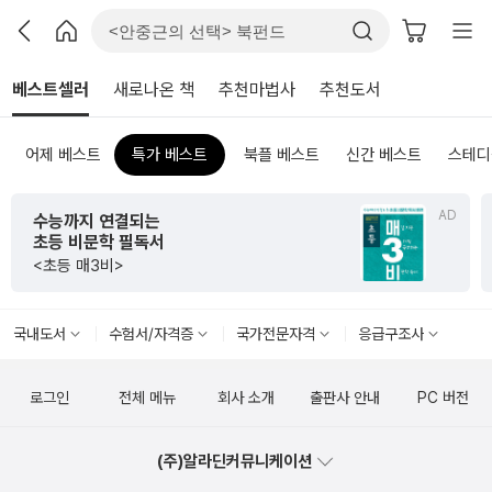
베스트셀러
새로나온 책
추천마법사
추천도서
어제 베스트
특가 베스트
북플 베스트
신간 베스트
스테디
AD
수능까지 연결되는
초등 비문학 필독서
<초등 매3비>
국내도서
수험서/자격증
국가전문자격
응급구조사
로그인
전체 메뉴
회사 소개
출판사 안내
PC 버전
(주)알라딘커뮤니케이션