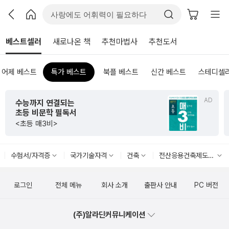
베스트셀러
새로나온 책
추천마법사
추천도서
어제 베스트
특가 베스트
북플 베스트
신간 베스트
스테디셀
AD
수능까지 연결되는
초등 비문학 필독서
<초등 매3비>
수험서/자격증
국가기술자격
건축
전산응용건축제도기능사
로그인
전체 메뉴
회사 소개
출판사 안내
PC 버전
(주)알라딘커뮤니케이션