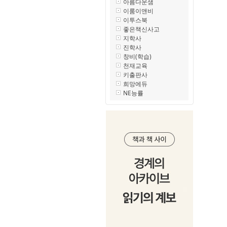
아름다운샘
이룸이앤비
이투스북
좋은책신사고
지학사
진학사
창비(학습)
천재교육
키출판사
희망에듀
NE능률