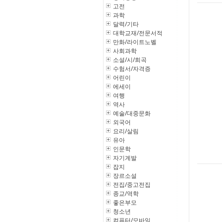
고전
과학
달력/기타
대학교재/전문서적
만화/라이트노벨
사회과학
소설/시/희곡
수험서/자격증
어린이
에세이
여행
역사
예술/대중문화
외국어
요리/살림
유아
인문학
자기계발
잡지
장르소설
전집/중고전집
종교/역학
좋은부모
청소년
컴퓨터/모바일