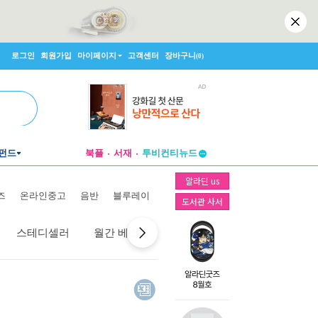
로그인
회원가입
마이페이지
고객센터
장바구니
(0)
펀드
북플
서재
투비컨티뉴드
창작플랫폼
알라딘 us
투비컨티뉴드
즈
온라인중고
음반
블루레이
도서관 사서
스테디셀러
월간 베스트
역대 베스트
선물 베스트