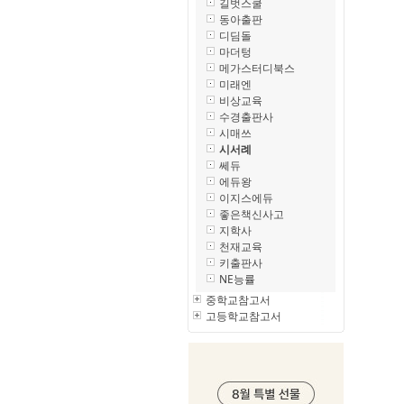
길벗스쿨
동아출판
디딤돌
마더텅
메가스터디북스
미래엔
비상교육
수경출판사
시매쓰
시서례
쎄듀
에듀왕
이지스에듀
좋은책신사고
지학사
천재교육
키출판사
NE능률
중학교참고서
고등학교참고서