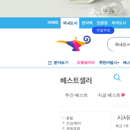
HOME
전자책
만권당
외국도서
국내도서
첫달무료
국내도
분야보기
오뒷세이아
추천마법사
베
베스트셀러
주간 베스트
지금 베스트
시서
종합
건강/취미
최근 1주
경제경영