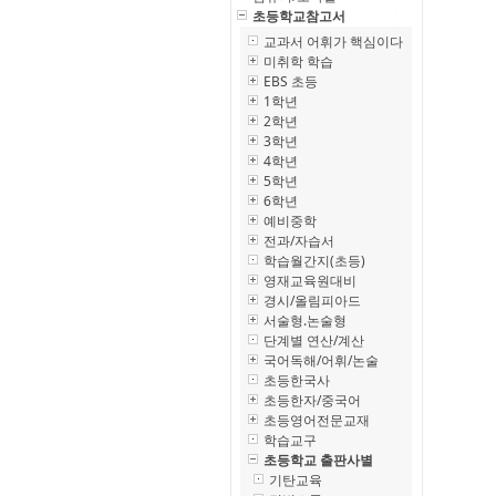
초등학교참고서
교과서 어휘가 핵심이다
미취학 학습
EBS 초등
1학년
2학년
3학년
4학년
5학년
6학년
예비중학
전과/자습서
학습월간지(초등)
영재교육원대비
경시/올림피아드
서술형.논술형
단계별 연산/계산
국어독해/어휘/논술
초등한국사
초등한자/중국어
초등영어전문교재
학습교구
초등학교 출판사별
기탄교육