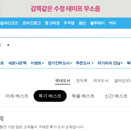
알라딘굿즈
온라인중고
중고매장
우주점
음반
블루레이
커피
서
스트
새로나온책
이벤트
정가인하도서
추천도서
작가와의 만남
북
국내도서
전자책
외국도서
알라딘굿
어제 베스트
특가 베스트
북플 베스트
신간 베스트
례
 동안 가장 많은 고객들이 구매한 특가 도서 순위입니다.