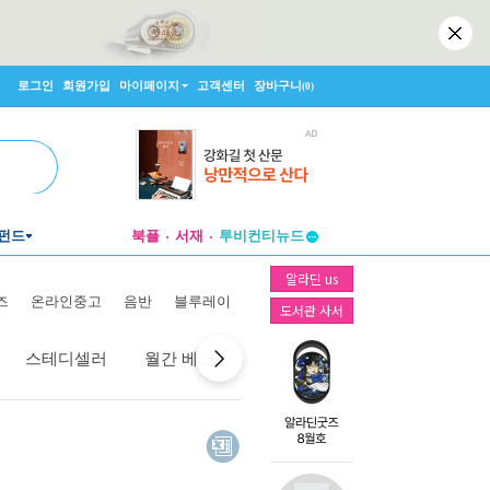
로그인
회원가입
마이페이지
고객센터
장바구니
(0)
펀드
북플
서재
투비컨티뉴드
창작플랫폼
알라딘 us
투비컨티뉴드
즈
온라인중고
음반
블루레이
도서관 사서
스테디셀러
월간 베스트
역대 베스트
선물 베스트