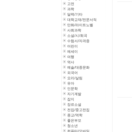
고전
과학
달력/기타
대학교재/전문서적
만화/라이트노벨
사회과학
소설/시/희곡
수험서/자격증
어린이
에세이
여행
역사
예술/대중문화
외국어
요리/살림
유아
인문학
자기계발
잡지
장르소설
전집/중고전집
종교/역학
좋은부모
청소년
컴퓨터/모바일