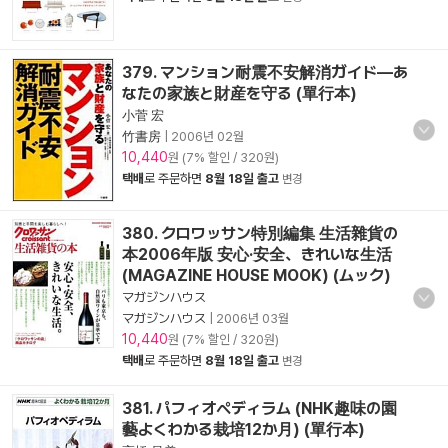
379. マンション耐震不安解消ガイド―あ
なたの家族と財産を守る (單行本)
小菅 宏
竹書房
|
2006년 02월
10,440
원 (7% 할인 / 320원)
택배
로 주문하면
8월 18일 출고
변경
380. クロワッサン特別編集 生活雜貨の
本2006年版 安心·安全、きれいな生活
(MAGAZINE HOUSE MOOK) (ムック)
マガジンハウス
マガジンハウス
|
2006년 03월
10,440
원 (7% 할인 / 320원)
택배
로 주문하면
8월 18일 출고
변경
381. パフィオペディラム (NHK趣味の園
藝よくわかる栽培12か月) (單行本)