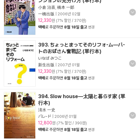
ンションの見分け方 (單行本)
小倉 治喜
,
橋本 一郞
一橋出版
|
2006년 02월
12,330
원 (7% 할인 / 370원)
택배
로 주문하면
8월 18일 출고
변경
393. ちょっとまってそのリフォ-ム―パ-
トのおばさん奮戰記 (單行本)
いなば みつこ
新生出版
|
2007년 01월
12,330
원 (7% 할인 / 370원)
택배
로 주문하면
8월 18일 출고
변경
394. Slow house―太陽と暮らす家 (單
行本)
淸水 一史
パレ-ド
|
2006년 01월
12,800
원 (7% 할인 / 390원)
택배
로 주문하면
8월 18일 출고
변경