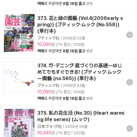
택배
로 주문하면
8월 18일 출고
변경
373. 花と綠の園藝 (Vol.4(2006early s
pring)) (ブティック·ムック (No.558))
(單行本)
ブティック社
|
2006년 02월
10,090
원 (7% 할인 / 310원)
택배
로 주문하면
8월 18일 출고
변경
374. ガ-デニング·庭づくりの基礎―はじ
めてでもすぐできる! (ブティック·ムック
―園藝 (no.565)) (單行本)
ブティック社
|
2006년 03월
10,090
원 (7% 할인 / 310원)
택배
로 주문하면
8월 18일 출고
변경
375. 私の花生活 (No.30) (Heart warmi
ng life series) (ムック)
日本ヴォ-グ社
|
2006년 04월
10,440
원 (7% 할인 / 320원)