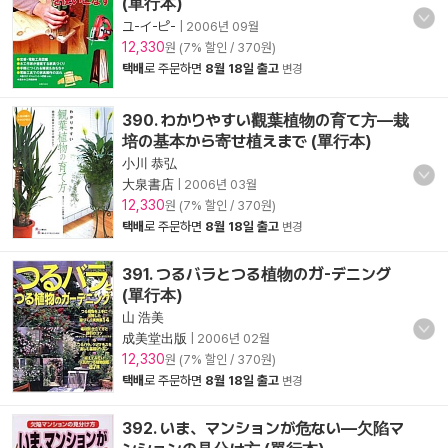
(單行本)
ユ-イ-ピ-
|
2006년 09월
12,330
원 (7% 할인 / 370원)
택배
로 주문하면
8월 18일 출고
변경
390. わかりやすい觀葉植物の育て方―栽
培の基本から寄せ植えまで (單行本)
小川 恭弘
大泉書店
|
2006년 03월
12,330
원 (7% 할인 / 370원)
택배
로 주문하면
8월 18일 출고
변경
391. つるバラとつる植物のガ-デニング
(單行本)
山 浩美
成美堂出版
|
2006년 02월
12,330
원 (7% 할인 / 370원)
택배
로 주문하면
8월 18일 출고
변경
392. いま、マンションが危ない―欠陷マ