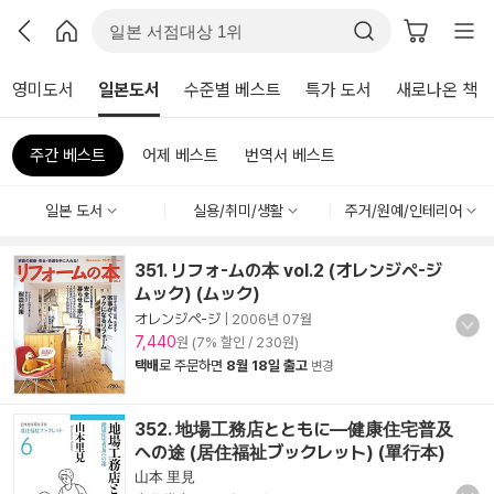
영미도서
일본도서
수준별 베스트
특가 도서
새로나온 책
주간 베스트
어제 베스트
번역서 베스트
일본 도서
실용/취미/생활
주거/원예/인테리어
351. リフォ-ムの本 vol.2 (オレンジペ-ジ
ムック) (ムック)
オレンジペ-ジ
|
2006년 07월
7,440
원 (7% 할인 / 230원)
택배
로 주문하면
8월 18일 출고
변경
352. 地場工務店とともに―健康住宅普及
への途 (居住福祉ブックレット) (單行本)
山本 里見