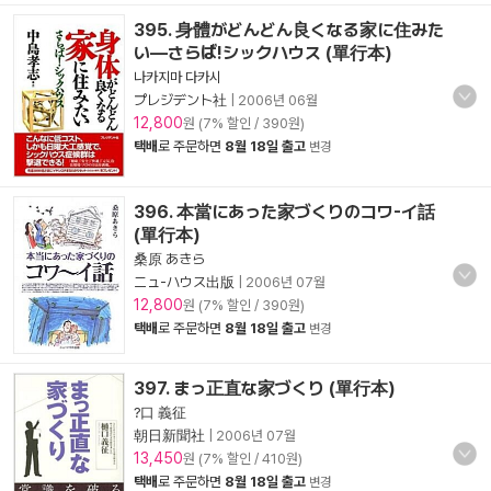
395. 身體がどんどん良くなる家に住みた
い―さらば!シックハウス (單行本)
나카지마 다카시
プレジデント社
|
2006년 06월
12,800
원 (7% 할인 / 390원)
택배
로 주문하면
8월 18일 출고
변경
396. 本當にあった家づくりのコワ-イ話
(單行本)
桑原 あきら
ニュ-ハウス出版
|
2006년 07월
12,800
원 (7% 할인 / 390원)
택배
로 주문하면
8월 18일 출고
변경
397. まっ正直な家づくり (單行本)
?口 義征
朝日新聞社
|
2006년 07월
13,450
원 (7% 할인 / 410원)
택배
로 주문하면
8월 18일 출고
변경