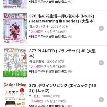
택배
로 주문하면
8월 18일 출고
변경
376. 私の花生活―押し花の本 (No.32)
(Heart warming life series) (大型本)
日本ヴォ-グ社
|
2006년 07월
10,440
원 (7% 할인 / 320원)
택배
로 주문하면
8월 18일 출고
변경
377. PLANTED (プランテッド) #1 (大型
本)
每日新聞社
|
2006년 07월
10,440
원 (7% 할인 / 320원)
택배
로 주문하면
8월 18일 출고
변경
378. デザインリビング (エイムック (116
2)) (ムック)
?出版社
|
2006년 03월
10,440
원 (7% 할인 / 320원)
택배
로 주문하면
8월 18일 출고
변경