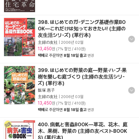
398. はじめてのガ-デニング基礎作業BO
OK―これだけは知っておきたい! (主婦の
友生活シリ-ズ) (單行本)
主婦の友社
|
2006년 02월
13,450
원 (7% 할인 / 410원)
택배
로 주문하면
8월 18일 출고
변경
399. はじめての野菜の庭―野菜·ハ-ブ·果
樹を樂しむ庭づくり (主婦の友生活シリ-
ズ) (單行本)
飯塚 惠子
主婦の友社
|
2006년 03월
13,450
원 (7% 할인 / 410원)
택배
로 주문하면
8월 18일 출고
변경
400. 病氣と害蟲BOOK―草花、花木、庭
木、果樹、野菜の (主婦の友ベストBOOK
S) (單行本)