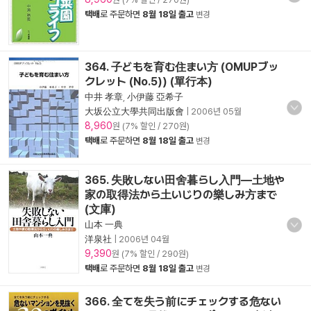
택배
로 주문하면
8월 18일 출고
변경
364. 子どもを育む住まい方 (OMUPブッ
クレット (No.5)) (單行本)
中井 孝章
,
小伊藤 亞希子
大坂公立大學共同出版會
|
2006년 05월
8,960
원 (7% 할인 / 270원)
택배
로 주문하면
8월 18일 출고
변경
365. 失敗しない田舍暮らし入門―土地や
家の取得法から土いじりの樂しみ方まで
(文庫)
山本 一典
洋泉社
|
2006년 04월
9,390
원 (7% 할인 / 290원)
택배
로 주문하면
8월 18일 출고
변경
366. 全てを失う前にチェックする危ない