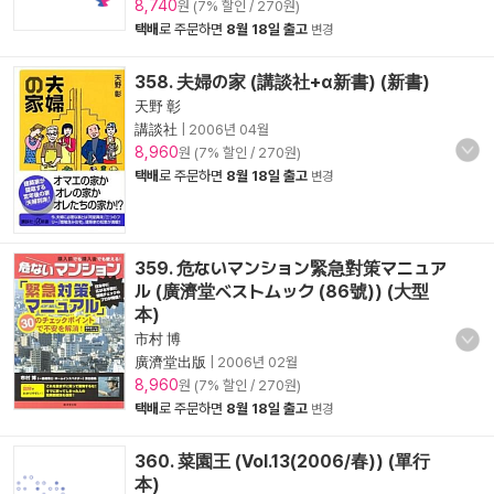
8,740
원 (7% 할인 / 270원)
택배
로 주문하면
8월 18일 출고
변경
358. 夫婦の家 (講談社+α新書) (新書)
天野 彰
講談社
|
2006년 04월
8,960
원 (7% 할인 / 270원)
택배
로 주문하면
8월 18일 출고
변경
359. 危ないマンション緊急對策マニュア
ル (廣濟堂ベストムック (86號)) (大型
本)
市村 博
廣濟堂出版
|
2006년 02월
8,960
원 (7% 할인 / 270원)
택배
로 주문하면
8월 18일 출고
변경
360. 菜園王 (Vol.13(2006/春)) (單行
本)