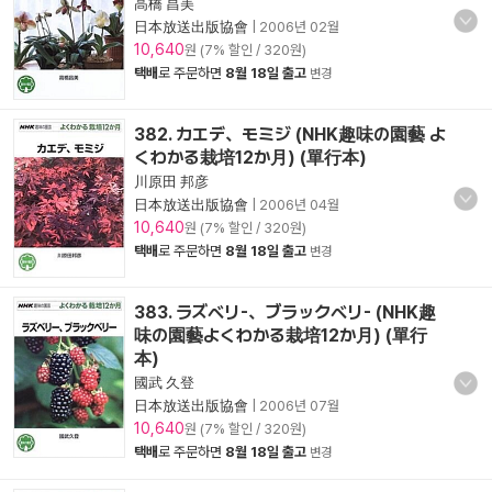
高橋 昌美
日本放送出版協會
|
2006년 02월
10,640
원 (7% 할인 / 320원)
택배
로 주문하면
8월 18일 출고
변경
382. カエデ、モミジ (NHK趣味の園藝 よ
くわかる栽培12か月) (單行本)
川原田 邦彦
日本放送出版協會
|
2006년 04월
10,640
원 (7% 할인 / 320원)
택배
로 주문하면
8월 18일 출고
변경
383. ラズベリ-、ブラックベリ- (NHK趣
味の園藝よくわかる栽培12か月) (單行
本)
國武 久登
日本放送出版協會
|
2006년 07월
10,640
원 (7% 할인 / 320원)
택배
로 주문하면
8월 18일 출고
변경