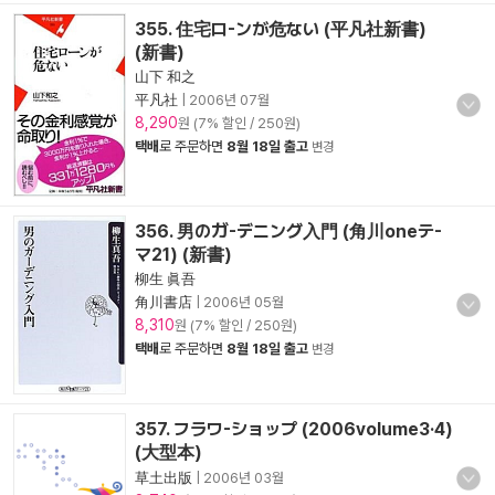
355. 住宅ロ-ンが危ない (平凡社新書)
(新書)
山下 和之
平凡社
|
2006년 07월
8,290
원 (7% 할인 / 250원)
택배
로 주문하면
8월 18일 출고
변경
356. 男のガ-デニング入門 (角川oneテ-
マ21) (新書)
柳生 眞吾
角川書店
|
2006년 05월
8,310
원 (7% 할인 / 250원)
택배
로 주문하면
8월 18일 출고
변경
357. フラワ-ショップ (2006volume3·4)
(大型本)
草土出版
|
2006년 03월