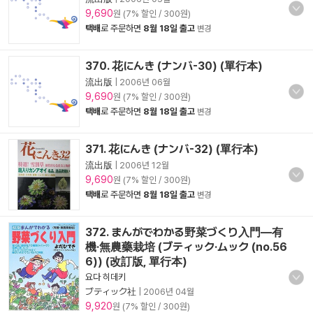
9,690
원 (7% 할인 / 300원)
택배
로 주문하면
8월 18일 출고
변경
370. 花にんき (ナンバ-30) (單行本)
流出版
|
2006년 06월
9,690
원 (7% 할인 / 300원)
택배
로 주문하면
8월 18일 출고
변경
371. 花にんき (ナンバ-32) (單行本)
流出版
|
2006년 12월
9,690
원 (7% 할인 / 300원)
택배
로 주문하면
8월 18일 출고
변경
372. まんがでわかる野菜づくり入門―有
機·無農藥栽培 (ブティック·ムック (no.56
6)) (改訂版, 單行本)
요다 히데키
ブティック社
|
2006년 04월
9,920
원 (7% 할인 / 300원)