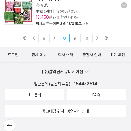
高橋 兼一
主婦の友社
|
2006년 03월
13,450
원 (7% 할인 / 410원)
택배
로 주문하면
8월 18일 출고
변경
6
7
8
9
10
로그인
전체 메뉴
회사 소개
출판사 안내
PC 버전
(주)알라딘커뮤니케이션
1544-2514
일반문의 (발신자 부담)
1:1 문의
FAQ
중고매장 위치, 영업시간 안내
뒤로가
기