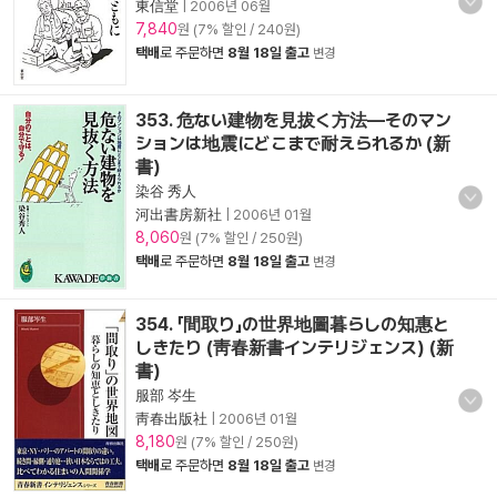
東信堂
|
2006년 06월
7,840
원 (7% 할인 / 240원)
택배
로 주문하면
8월 18일 출고
변경
353. 危ない建物を見拔く方法―そのマン
ションは地震にどこまで耐えられるか (新
書)
染谷 秀人
河出書房新社
|
2006년 01월
8,060
원 (7% 할인 / 250원)
택배
로 주문하면
8월 18일 출고
변경
354. 「間取り」の世界地圖暮らしの知惠と
しきたり (靑春新書インテリジェンス) (新
書)
服部 岑生
靑春出版社
|
2006년 01월
8,180
원 (7% 할인 / 250원)
택배
로 주문하면
8월 18일 출고
변경