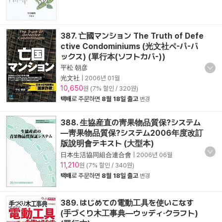
387. 亡國マンション The Truth of Defe
ctive Condominiums (光文社ペ-パ-バ
ックス) (單行本(ソフトカバ-))
平松 朝彦
光文社
|
2006년 01월
10,650
원 (7% 할인 / 320원)
택배
로 주문하면
8월 18일 출고
변경
388. 生協産直の靑果物品質保?システム
―靑果物品質保?システム2006年度改訂
版說明會テキスト (大型本)
日本生活協同組合連合會
|
2006년 06월
11,210
원 (7% 할인 / 340원)
택배
로 주문하면
8월 18일 출고
변경
389. はじめての電動工具を使いこなす
(手づくり木工事典―ウッディ·クラフト)