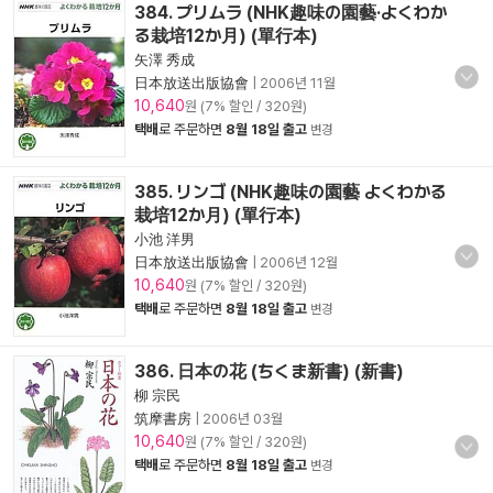
384. プリムラ (NHK趣味の園藝·よくわか
る栽培12か月) (單行本)
矢澤 秀成
日本放送出版協會
|
2006년 11월
10,640
원 (7% 할인 / 320원)
택배
로 주문하면
8월 18일 출고
변경
385. リンゴ (NHK趣味の園藝 よくわかる
栽培12か月) (單行本)
小池 洋男
日本放送出版協會
|
2006년 12월
10,640
원 (7% 할인 / 320원)
택배
로 주문하면
8월 18일 출고
변경
386. 日本の花 (ちくま新書) (新書)
柳 宗民
筑摩書房
|
2006년 03월
10,640
원 (7% 할인 / 320원)
택배
로 주문하면
8월 18일 출고
변경