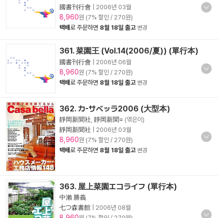
國書刊行會
|
2006년 03월
8,960
원 (7% 할인 / 270원)
택배
로 주문하면
8월 18일 출고
변경
361. 菜園王 (Vol.14(2006/夏)) (單行本)
國書刊行會
|
2006년 06월
8,960
원 (7% 할인 / 270원)
택배
로 주문하면
8월 18일 출고
변경
362. カ-サベッラ2006 (大型本)
靜岡新聞社
,
靜岡新聞=
(엮은이)
靜岡新聞社
|
2006년 03월
8,960
원 (7% 할인 / 270원)
택배
로 주문하면
8월 18일 출고
변경
363. 屋上菜園エコライフ (單行本)
中瀨 勝義
七つ森書館
|
2006년 08월
8,960
원 (7% 할인 / 270원)