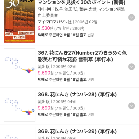
マンションを見拔く30のポイント (新書)
와타나베 미노루
,
池田 弘
,
荒井 光世
,
マンション構造
向上委員會
マイクロマガジン社
|
2006년 02월
9,530
원 (7% 할인 / 290원)
택배
로 주문하면
8월 18일 출고
변경
367. 花にんき27〈Number27〉きらめく色
彩美と可憐な花姿 雪割草 (單行本)
流出版
|
2006년 02월
9,690
원 (7% 할인 / 300원)
택배
로 주문하면
8월 18일 출고
변경
368. 花にんき (ナンバ-28) (單行本)
流出版
|
2006년 04월
9,690
원 (7% 할인 / 300원)
택배
로 주문하면
8월 18일 출고
변경
369. 花にんき (ナンバ-29) (單行本)
流出版
|
2006년 05월