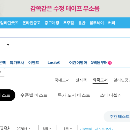
알라딘굿즈
온라인중고
중고매장
우주점
음반
블루레이
커피
서
수준별베스트
중고 외서
온책
특가도서
이벤트
Lexile®
어린이영어
5백원부터
N
수준별베스트
중고 외서
기
국내도서
전자책
외국도서
알라딘굿
베스트
수준별 베스트
특가 도서 베스트
스테디셀러
주간 베스트
교양
2026년
8월
1주
이 분류의 도서 모두 보기