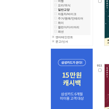
여행
요리/외식
일반교양
자동차/바이크
주거/원예/인테리어
취미
캘린더/다이어리
패션
엔터테인먼트
문고/신서
953.