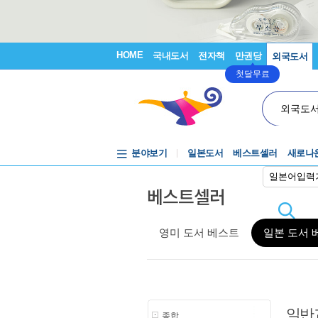
HOME
국내도서
전자책
만권당
외국도서
첫달무료
외국도
분야보기
일본도서
베스트셀러
새로나
일본어입력
베스트셀러
영미 도서 베스트
일본 도서 
일반
종합