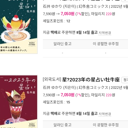
石井 ゆかり
(지은이) |
幻冬舍コミックス
| 2022년 9
7,050원
7,590
원 →
(
할인), 마일리지
원
7%
220
세일즈포인트 :
12
지금
택배
로 주문하면
8월 14일 출고
지역변경
알라딘 중고
이 광활한 우주점
-
-
[외국도서]
星?2023年の星占い牡牛座
정
石井 ゆかり
(지은이) |
幻冬舍コミックス
| 2022년 9
7,050원
7,590
원 →
(
할인), 마일리지
원
7%
220
세일즈포인트 :
15
지금
택배
로 주문하면
8월 14일 출고
지역변경
알라딘 중고
이 광활한 우주점