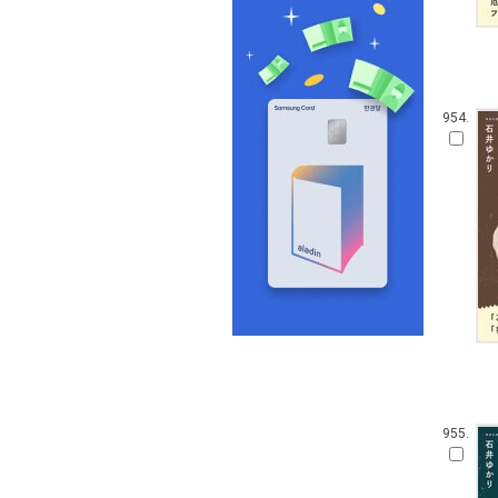
954.
955.