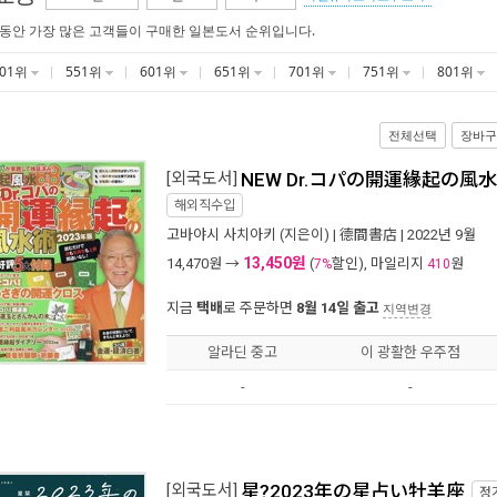
 동안 가장 많은 고객들이 구매한 일본도서 순위입니다.
501위
551위
601위
651위
701위
751위
801위
전체선택
장바구
[외국도서]
NEW Dr.コパの開運緣起の風
해외직수입
고바야시 사치아키
(지은이) |
德間書店
| 2022년 9월
13,450원
14,470
원 →
(
할인), 마일리지
원
7%
410
지금
택배
로 주문하면
8월 14일 출고
지역변경
알라딘 중고
이 광활한 우주점
-
-
[외국도서]
星?2023年の星占い牡羊座
정