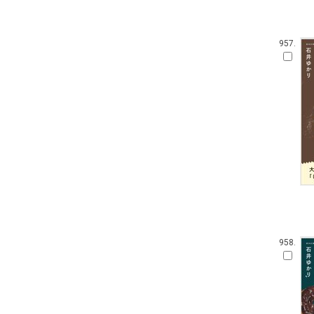
957.
958.