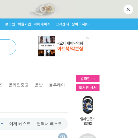
로그인
회원가입
마이페이지
고객센터
장바구니
(0)
알라딘 us
즈
온라인중고
음반
블루레이
도서관 사서
어제 베스트
번역서 베스트