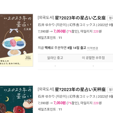
[외국도서]
星?2023年の星占い乙女座
정
石井 ゆかり
(지은이) |
幻冬舍コミックス
| 2022년 9
7,050원
7,590
원 →
(
할인), 마일리지
원
7%
220
세일즈포인트 :
11
지금
택배
로 주문하면
8월 14일 출고
지역변경
알라딘 중고
이 광활한 우주점
-
-
[외국도서]
星?2023年の星占い天秤座
정
石井 ゆかり
(지은이) |
幻冬舍コミックス
| 2022년 9
7,050원
7,590
원 →
(
할인), 마일리지
원
7%
220
세일즈포인트 :
11