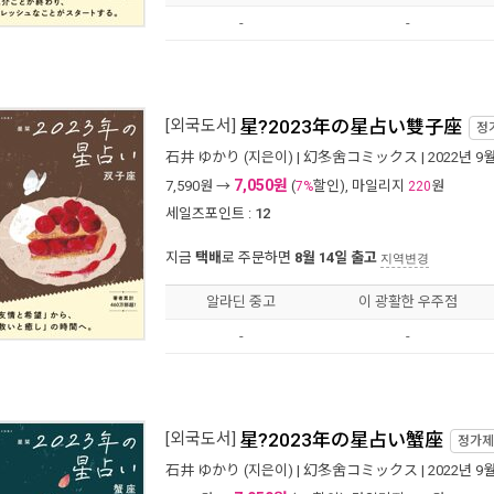
-
-
[외국도서]
星?2023年の星占い雙子座
정
石井 ゆかり
(지은이) |
幻冬舍コミックス
| 2022년 9
7,050원
7,590
원 →
(
할인), 마일리지
원
7%
220
세일즈포인트 :
12
지금
택배
로 주문하면
8월 14일 출고
지역변경
알라딘 중고
이 광활한 우주점
-
-
[외국도서]
星?2023年の星占い蟹座
정가
石井 ゆかり
(지은이) |
幻冬舍コミックス
| 2022년 9