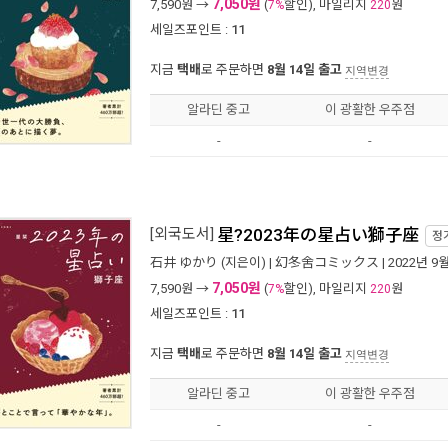
7,050원
7,590
원 →
(
할인), 마일리지
원
7%
220
세일즈포인트 :
11
지금
택배
로 주문하면
8월 14일 출고
지역변경
알라딘 중고
이 광활한 우주점
-
-
[외국도서]
星?2023年の星占い獅子座
정
石井 ゆかり
(지은이) |
幻冬舍コミックス
| 2022년 9
7,050원
7,590
원 →
(
할인), 마일리지
원
7%
220
세일즈포인트 :
11
지금
택배
로 주문하면
8월 14일 출고
지역변경
알라딘 중고
이 광활한 우주점
-
-