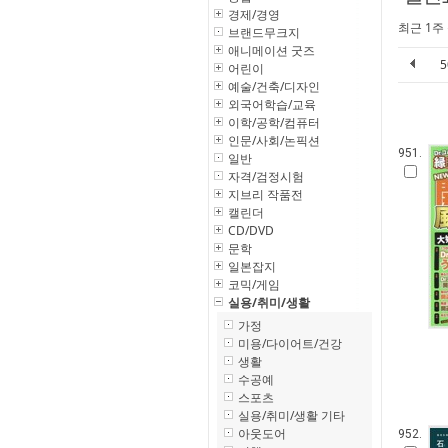
경제/경영
최근 1주
브랜드무크지
애니메이션 굿즈
어린이
예술/건축/디자인
외국어학습/교육
이학/공학/컴퓨터
인문/사회/논픽션
951.
일반
자격/검정시험
지브리 작품전
캘린더
CD/DVD
문학
일본잡지
코믹/게임
실용/취미/생활
가정
미용/다이어트/건강
생활
수공예
스포츠
실용/취미/생활 기타
아웃도어
952.