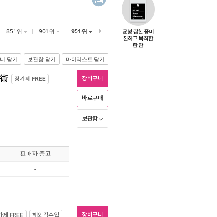
851위
901위
951위
니 담기
보관함 담기
마이리스트 담기
水術
장바구니
정가제
FREE
바로구매
보관함
판매자 중고
-
장바구니
가제
FREE
해외직수입