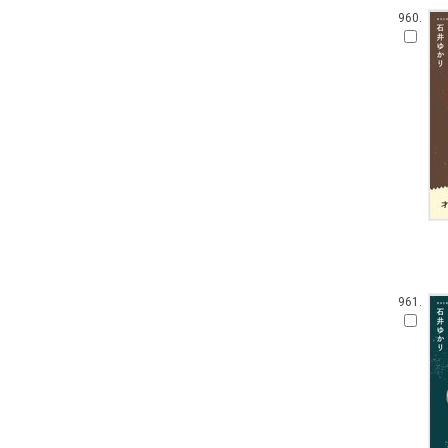
960.
961.