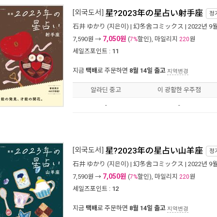
[외국도서]
星?2023年の星占い射手座
정
石井 ゆかり
(지은이) |
幻冬舍コミックス
| 2022년 9
7,050원
7,590
원 →
(
할인), 마일리지
원
7%
220
세일즈포인트 :
11
지금
택배
로 주문하면
8월 14일 출고
지역변경
알라딘 중고
이 광활한 우주점
-
-
[외국도서]
星?2023年の星占い山羊座
정
石井 ゆかり
(지은이) |
幻冬舍コミックス
| 2022년 9
7,050원
7,590
원 →
(
할인), 마일리지
원
7%
220
세일즈포인트 :
12
지금
택배
로 주문하면
8월 14일 출고
지역변경