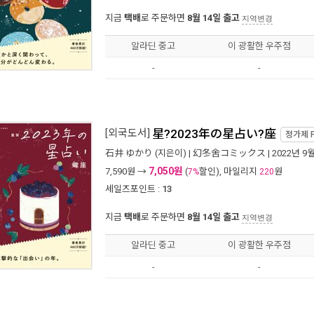
지금
택배
로 주문하면
8월 14일 출고
지역변경
알라딘 중고
이 광활한 우주점
-
-
[외국도서]
星?2023年の星占い?座
정가제
石井 ゆかり
(지은이) |
幻冬舍コミックス
| 2022년 9
7,050원
7,590
원 →
(
할인), 마일리지
원
7%
220
세일즈포인트 :
13
지금
택배
로 주문하면
8월 14일 출고
지역변경
알라딘 중고
이 광활한 우주점
-
-