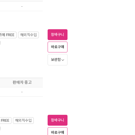
-
장바구니
가제
FREE
해외직수입
월
바로구매
보관함
판매자 중고
-
장바구니
제
FREE
해외직수입
월
바로구매