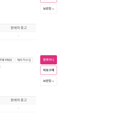
보관함
판매자 중고
-
장바구니
가제
FREE
해외직수입
월
바로구매
보관함
판매자 중고
-