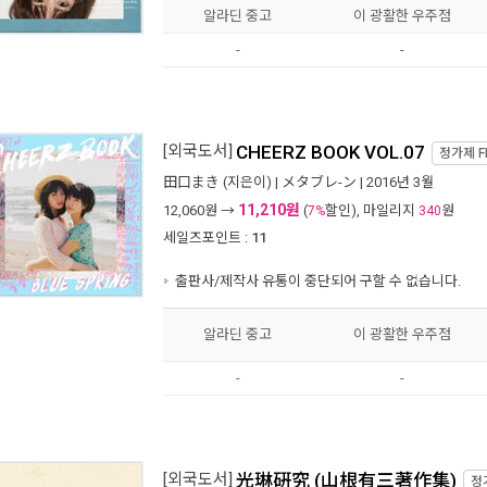
알라딘 중고
이 광활한 우주점
-
-
[외국도서]
CHEERZ BOOK VOL.07
정가제
F
田口まき
(지은이) |
メタブレ-ン
| 2016년 3월
11,210원
12,060
원 →
(
할인), 마일리지
원
7%
340
세일즈포인트 :
11
출판사/제작사 유통이 중단되어 구할 수 없습니다.
알라딘 중고
이 광활한 우주점
-
-
[외국도서]
光琳硏究 (山根有三著作集)
정