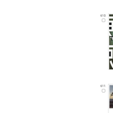
610.
611.