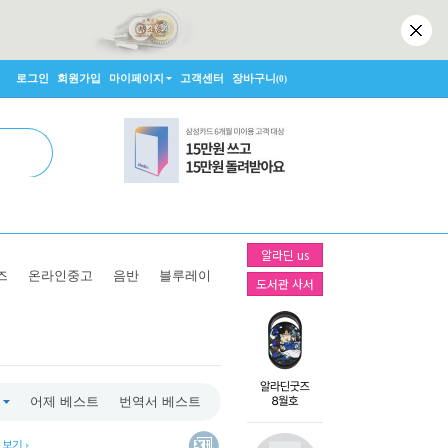
로그인
회원가입
마이페이지
고객센터
장바구니
(0)
알라딘 us
즈
온라인중고
음반
블루레이
도서관 사서
어제 베스트
번역서 베스트
두 보기