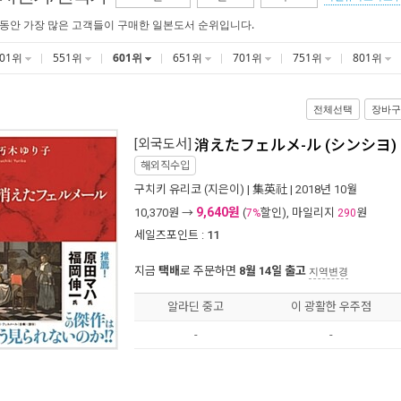
 동안 가장 많은 고객들이 구매한 일본도서 순위입니다.
501위
551위
601위
651위
701위
751위
801위
전체선택
장바구
[외국도서]
消えたフェルメ-ル (シンシヨ)
해외직수입
구치키 유리코
(지은이) |
集英社
| 2018년 10월
9,640원
10,370
원 →
(
할인), 마일리지
원
7%
290
세일즈포인트 :
11
지금
택배
로 주문하면
8월 14일 출고
지역변경
알라딘 중고
이 광활한 우주점
-
-