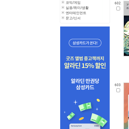
코믹/게임
602.
실용/취미/생활
엔터테인먼트
문고/신서
603.