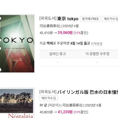
[외국도서]
東京 tokyo
정가제
FREE
해외직수
河出書房新社
| 2020년 6월
39,060원
43,410
원 →
(
할인)
10%
지금
택배
로 주문하면
8월 14일 출고
지역변경
알라딘 중고
이 광활한 우주점
-
-
[외국도서]
バイリンガル版 巴水の日本憧
해외직수입
林 望
(지은이) |
河出書房新社
| 2020년 6월
41,230원
45,820
원 →
(
할인)
10%