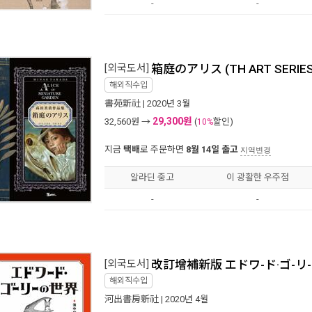
-
-
[외국도서]
箱庭のアリス (TH ART SERIES
해외직수입
書苑新社
| 2020년 3월
29,300원
32,560
원 →
(
할인)
10%
지금
택배
로 주문하면
8월 14일 출고
지역변경
알라딘 중고
이 광활한 우주점
-
-
[외국도서]
改訂增補新版 エドワ-ド·ゴ-リ
해외직수입
河出書房新社
| 2020년 4월