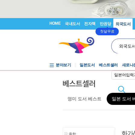
HOME
국내도서
전자책
만권당
외국도서
첫달무료
외국도
분야보기
일본도서
베스트셀러
새로나
일본어입력
베스트셀러
영미 도서 베스트
일본 도서 
화가
종합