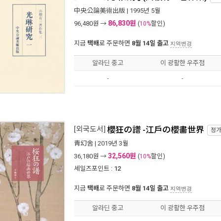
中央公論美術出版
| 1995년 5월
86,830원
96,480
원 →
(
할인)
10%
지금
택배
로 주문하면
8월 14일 출고
지역변경
알라딘 중고
이 광활한 우주점
-
-
[외국도서]
櫻狂の譜 -江戶の櫻畵世界
정
靑幻舍
| 2019년 3월
32,560원
36,180
원 →
(
할인)
10%
세일즈포인트 :
12
지금
택배
로 주문하면
8월 14일 출고
지역변경
알라딘 중고
이 광활한 우주점