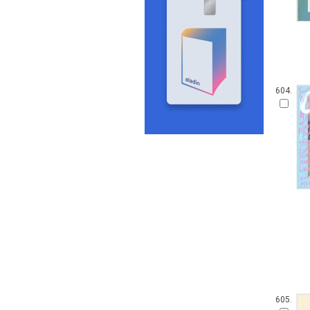
604.
605.