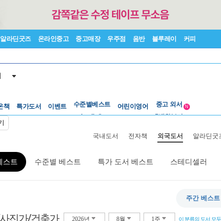
알라딘굿즈
온라인중고
중고매장
우주점
음반
블루레이
커피
서
수준별베스트
중고 외서
온책
특가도서
이벤트
Lexile®
어린이영어
5백원부터
N
수준별베스트
중고 외서
기
국내도서
전자책
외국도서
알라딘굿
베스트
수준별 베스트
특가 도서 베스트
스테디셀러
주간 베스트
/사진가/건축가
2026년
8월
1주
이 분류의 도서 모