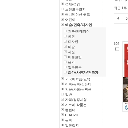
경제/경영
최근 1주
브랜드무크지
애니메이션 굿즈
어린이
예술/건축/디자인
건축/인테리어
공연
디자인
601.
미술
사진
예술일반
음악
일본전통
화가/사진가/건축가
외국어학습/교육
이학/공학/컴퓨터
인문/사회/논픽션
일반
자격/검정시험
지브리 작품전
캘린더
CD/DVD
문학
일본잡지