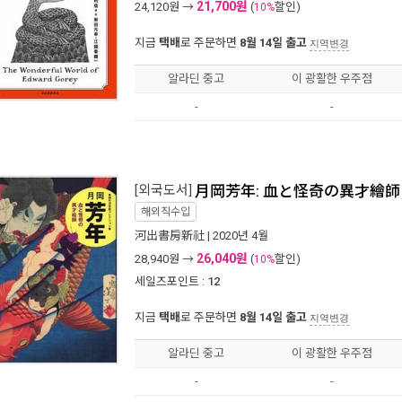
21,700원
24,120
원 →
(
할인)
10%
지금
택배
로 주문하면
8월 14일 출고
지역변경
알라딘 중고
이 광활한 우주점
-
-
[외국도서]
月岡芳年: 血と怪奇の異才繪師
해외직수입
河出書房新社
| 2020년 4월
26,040원
28,940
원 →
(
할인)
10%
세일즈포인트 :
12
지금
택배
로 주문하면
8월 14일 출고
지역변경
알라딘 중고
이 광활한 우주점
-
-