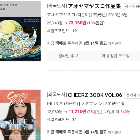
[외국도서]
アオヤマヤスコ作品集
정가제
F
アオヤマヤスコ
(지은이) |
玄光社
| 2019년 6월
23,160원
25,740
원 →
(
할인)
10%
세일즈포인트 :
19
지금
택배
로 주문하면
8월 14일 출고
지역변경
알라딘 중고
이 광활한 우주점
-
-
[외국도서]
CHEERZ BOOK VOL.06
정가제
F
田口まき
(지은이) |
メタブレ-ン
| 2016년 1월
11,210원
12,060
원 →
(
할인), 마일리지
원
7%
340
세일즈포인트 :
11
지금
택배
로 주문하면
8월 14일 출고
지역변경