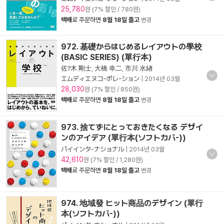
25,780
원 (7% 할인 / 780원)
택배
로 주문하면
8월 18일 출고
변경
972. 基礎からはじめるレイアウトの學校
(BASIC SERIES) (單行本)
佐?木 剛士
,
大橋 幸二
,
市川 水緖
エムディエヌコ-ポレ-ション
|
2014년 03월
28,030
원 (7% 할인 / 850원)
택배
로 주문하면
8월 18일 출고
변경
973. 捨てずにとっておきたくなる デザイ
ンのアイデア (單行本(ソフトカバ-))
パイインタ-ナショナル
|
2014년 03월
42,610
원 (7% 할인 / 1,280원)
택배
로 주문하면
8월 18일 출고
변경
974. 地域發 ヒット商品のデザイン (單行
本(ソフトカバ-))