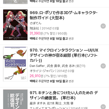
택배
로 주문하면
8월 18일 출고
변경
969. ロ-ポリで作る3Dゲ-ムキャラクタ-
制作ガイド (大型本)
さぼてん
翔泳社
|
2014년 03월
31,390
원 (7% 할인 / 950원)
택배
로 주문하면
8월 18일 출고
변경
970. マイクロインタラクション ―UI/UX
デザインの神が宿る細部 (單行本(ソフト
カバ-))
Dan Saffer
,
武舍 廣幸
,
武舍 るみ
(옮긴이)
オライリ-ジャパン
|
2014년 03월
26,910
원 (7% 할인 / 810원)
택배
로 주문하면
8월 18일 출고
변경
971. キチンと身につけたい人のための デ
ザインの總復習。 (單行本)
巖井 ますみ
,
佐?木 剛士
,
大熊 肇
エムディエヌコ-ポレ-ション
|
2014년 03월