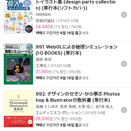
トイラスト集 (design parts collectio
n) (單行本(ソフトカバ-))
ARENSKI
技術評論社
|
2014년 04월
24,440
원 (7% 할인 / 740원)
택배
로 주문하면
8월 18일 출고
변경
991. WebGLによる物理シミュレ-ション
(I·O BOOKS) (單行本)
酒井 幸市
工學社
|
2014년 04월
31,390
원 (7% 할인 / 950원)
택배
로 주문하면
8월 18일 출고
변경
992. デザインのセオリ-から學ぶ Photos
hop & Illustratorの敎科書 (單行本)
高橋 としゆき
,
長井 美樹
,
大里 浩二
,
佐?木 拓人
エムディエヌコ-ポレ-ション
|
2014년 04월
28,030
원 (7% 할인 / 850원)
택배
로 주문하면
8월 18일 출고
변경