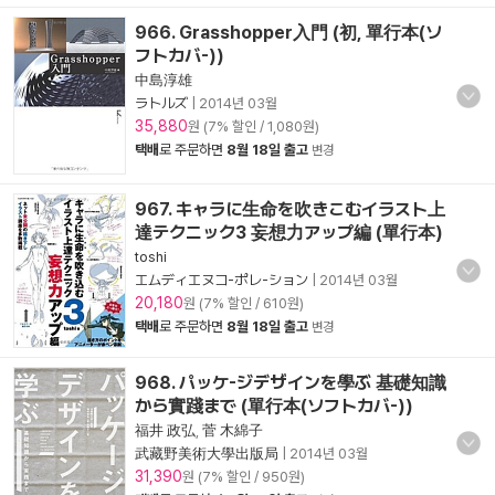
966. Grasshopper入門 (初, 單行本(ソ
フトカバ-))
中島淳雄
ラトルズ
|
2014년 03월
35,880
원 (7% 할인 / 1,080원)
택배
로 주문하면
8월 18일 출고
변경
967. キャラに生命を吹きこむイラスト上
達テクニック3 妄想力アップ編 (單行本)
toshi
エムディエヌコ-ポレ-ション
|
2014년 03월
20,180
원 (7% 할인 / 610원)
택배
로 주문하면
8월 18일 출고
변경
968. パッケ-ジデザインを學ぶ 基礎知識
から實踐まで (單行本(ソフトカバ-))
福井 政弘
,
菅 木綿子
武藏野美術大學出版局
|
2014년 03월
31,390
원 (7% 할인 / 950원)