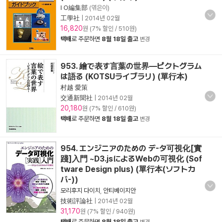
I O編集部
(엮은이)
工學社
|
2014년 02월
16,820
원 (7% 할인 / 510원)
택배
로 주문하면
8월 18일 출고
변경
953. 繪で表す言葉の世界―ピクトグラム
は語る (KOTSUライブラリ) (單行本)
村越 愛策
交通新聞社
|
2014년 02월
20,180
원 (7% 할인 / 610원)
택배
로 주문하면
8월 18일 출고
변경
954. エンジニアのための デ-タ可視化[實
踐]入門 ~D3.jsによるWebの可視化 (Sof
tware Design plus) (單行本(ソフトカ
バ-))
모리후지 다이치
,
안티베이지안
技術評論社
|
2014년 02월
31,170
원 (7% 할인 / 940원)
택배
로 주문하면
8월 18일 출고