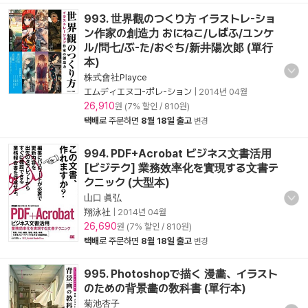
993. 世界觀のつくり方 イラストレ-ショ
ン作家の創造力 おにねこ/しばふ/ユンケ
ル/問七/ぶ-た/おぐち/新井陽次郞 (單行
本)
株式會社Playce
エムディエヌコ-ポレ-ション
|
2014년 04월
26,910
원 (7% 할인 / 810원)
택배
로 주문하면
8월 18일 출고
변경
994. PDF+Acrobat ビジネス文書活用
[ビジテク] 業務效率化を實現する文書テ
クニック (大型本)
山口 眞弘
翔泳社
|
2014년 04월
26,690
원 (7% 할인 / 810원)
택배
로 주문하면
8월 18일 출고
변경
995. Photoshopで描く 漫畵、イラスト
のための背景畵の敎科書 (單行本)
菊池杏子