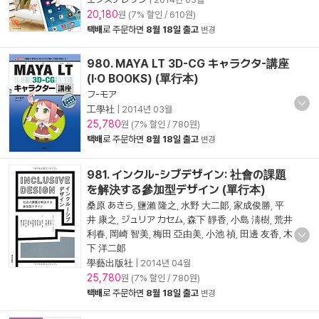
20,180
원 (7% 할인 / 610원)
택배
로 주문하면
8월 18일 출고
변경
980. MAYA LT 3D-CG キャラクタ-講座
(I·O BOOKS) (單行本)
フ-モア
工學社
|
2014년 03월
25,780
원 (7% 할인 / 780원)
택배
로 주문하면
8월 18일 출고
변경
981. インクル-シブデザイン: 社會の課題
を解決する參加型デザイン (單行本)
桑原 あきら
,
鹽瀨 隆之
,
水野 大二郞
,
家成俊勝
,
平
井 康之
,
ジュリア カセム
,
森下 靜香
,
小島 淸樹
,
荒井
利春
,
岡崎 智美
,
梅田 亞由美
,
小池 禎
,
田邊 友香
,
木
下 洋二郞
學藝出版社
|
2014년 04월
25,780
원 (7% 할인 / 780원)
택배
로 주문하면
8월 18일 출고
변경