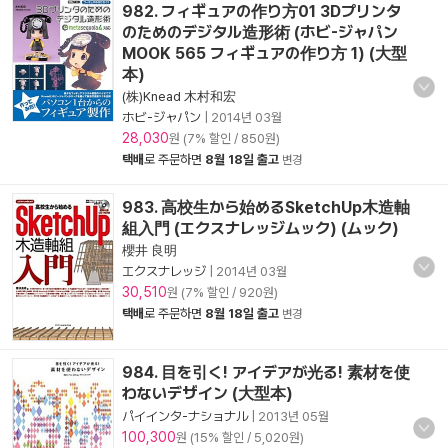
982. フィギュアの作り方01 3Dプリンタ
のためのデジタル造形術 (ホビ-ジャパン
MOOK 565 フィギュアの作り方 1) (大型
本)
(株)Knead 木村和宏
ホビ-ジャパン
|
2014년 03월
28,030
원 (7% 할인 / 850원)
택배
로 주문하면
8월 18일 출고
변경
983. 高校生から始めるSketchUp木造軸
組入門 (エクスナレッジムック) (ムック)
櫻井 良明
エクスナレッジ
|
2014년 03월
30,510
원 (7% 할인 / 920원)
택배
로 주문하면
8월 18일 출고
변경
984. 目を引く! アイデアが光る! 素材を使
わないデザイン (大型本)
パイインタ-ナショナル
|
2013년 05월
100,300
원 (15% 할인 / 5,020원)