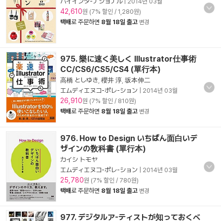
パイインタ-ナショナル
|
2014년 03월
42,610
원 (7% 할인 / 1,280원)
택배
로 주문하면
8월 18일 출고
변경
975. 樂に速く美しく Illustrator仕事術
CC/CS6/CS5/CS4 (單行本)
高橋 としゆき
,
櫻井 淳
,
坂本伸二
エムディエヌコ-ポレ-ション
|
2014년 03월
26,910
원 (7% 할인 / 810원)
택배
로 주문하면
8월 18일 출고
변경
976. How to Design いちばん面白いデ
ザインの敎科書 (單行本)
カイシ トモヤ
エムディエヌコ-ポレ-ション
|
2014년 03월
25,780
원 (7% 할인 / 780원)
택배
로 주문하면
8월 18일 출고
변경
977. デジタルア-ティストが知っておくべ