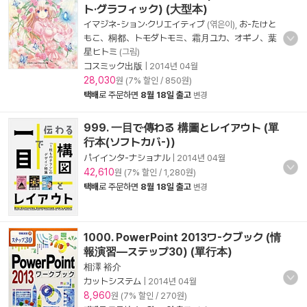
ト·グラフィック) (大型本)
イマジネ-ション·クリエイティブ
(엮은이),
お-たけと
もこ、桐都、トモダトモミ、霜月ユカ、オギノ、葉
星ヒトミ
(그림)
コスミック出版
|
2014년 04월
28,030
원 (7% 할인 / 850원)
택배
로 주문하면
8월 18일 출고
변경
999. 一目で傳わる 構圖とレイアウト (單
行本(ソフトカバ-))
パイインタ-ナショナル
|
2014년 04월
42,610
원 (7% 할인 / 1,280원)
택배
로 주문하면
8월 18일 출고
변경
1000. PowerPoint 2013ワ-クブック (情
報演習―ステップ30) (單行本)
相澤 裕介
カットシステム
|
2014년 04월
8,960
원 (7% 할인 / 270원)