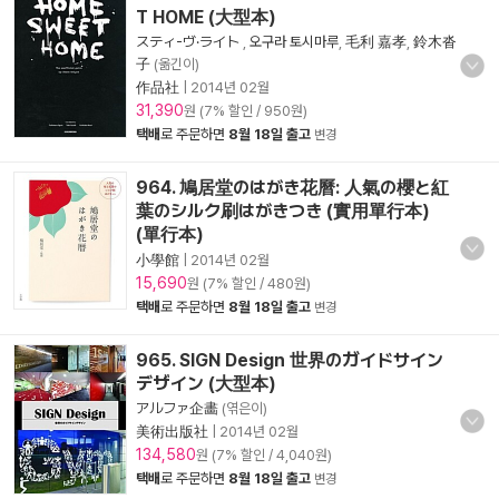
T HOME (大型本)
スティ-ヴ·ライト
,
오구라 토시마루
,
毛利 嘉孝
,
鈴木沓
子
(옮긴이)
作品社
|
2014년 02월
31,390
원 (7% 할인 / 950원)
택배
로 주문하면
8월 18일 출고
변경
964. 鳩居堂のはがき花曆: 人氣の櫻と紅
葉のシルク刷はがきつき (實用單行本)
(單行本)
小學館
|
2014년 02월
15,690
원 (7% 할인 / 480원)
택배
로 주문하면
8월 18일 출고
변경
965. SIGN Design 世界のガイドサイン
デザイン (大型本)
アルファ企畵
(엮은이)
美術出版社
|
2014년 02월
134,580
원 (7% 할인 / 4,040원)
택배
로 주문하면
8월 18일 출고
변경