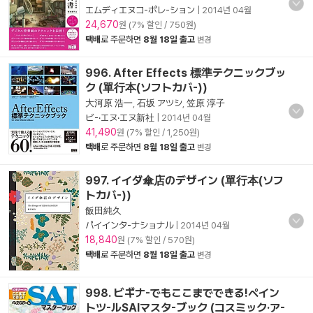
エムディエヌコ-ポレ-ション
|
2014년 04월
24,670
원 (7% 할인 / 750원)
택배
로 주문하면
8월 18일 출고
변경
996. After Effects 標準テクニックブッ
ク (單行本(ソフトカバ-))
大河原 浩一
,
石坂 アツシ
,
笠原 淳子
ビ-·エヌ·エヌ新社
|
2014년 04월
41,490
원 (7% 할인 / 1,250원)
택배
로 주문하면
8월 18일 출고
변경
997. イイダ傘店のデザイン (單行本(ソフ
トカバ-))
飯田純久
パイインタ-ナショナル
|
2014년 04월
18,840
원 (7% 할인 / 570원)
택배
로 주문하면
8월 18일 출고
변경
998. ビギナ-でもここまでできる!ペイン
トツ-ルSAIマスタ-ブック (コスミック·ア-