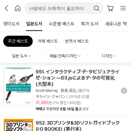
영미도서
일본도서
수준별 베스트
특가 도서
새로나온 책
주간 베스트
어제 베스트
번역서 베스트
일본 도서
예술/건축/디자인
디자인
951. インタラクティブ·デ-タビジュアライ
ゼ-ション ―D3.jsによるデ-タの可視化
(大型本)
Scott Murray
,
長尾 高弘
(옮긴이)
オライリ-ジャパン
|
2014년 02월
31,390
원 (7% 할인 / 950원)
택배
로 주문하면
8월 18일 출고
변경
952. 3Dプリンタ&3Dソフトガイドブック
(I·O BOOKS) (單行本)