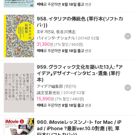
택배
로 주문하면
8월 18일 출고
변경
958. イタリアの傳統色 (單行本(ソフトカ
バ-))
조우 가즈오
,
長谷川博志
パイインタ-ナショナル
|
2014년 02월
31,390
원 (7% 할인 / 950원)
택배
로 주문하면
8월 18일 출고
변경
959. グラフィック文化を築いた13人: 『ア
イデア』デザイナ-インタビュ-選集 (單行
本)
アイデア編集部
(엮은이)
誠文堂新光社
|
2014년 02월
15,690
원 (7% 할인 / 480원)
택배
로 주문하면
8월 18일 출고
변경
960. iMovieレッスンノ-ト for Mac / iP
ad / iPhone ?最新ver.10.0對應 (初, 單
行本(ソフトカバ-))