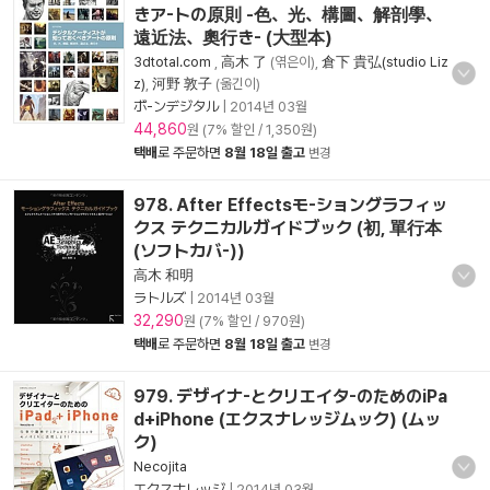
きア-トの原則 -色、光、構圖、解剖學、
遠近法、奧行き- (大型本)
3dtotal.com
,
高木 了
(엮은이),
倉下 貴弘(studio Liz
z)
,
河野 敦子
(옮긴이)
ボ-ンデジタル
|
2014년 03월
44,860
원 (7% 할인 / 1,350원)
택배
로 주문하면
8월 18일 출고
변경
978. After Effectsモ-ショングラフィッ
クス テクニカルガイドブック (初, 單行本
(ソフトカバ-))
高木 和明
ラトルズ
|
2014년 03월
32,290
원 (7% 할인 / 970원)
택배
로 주문하면
8월 18일 출고
변경
979. デザイナ-とクリエイタ-のためのiPa
d+iPhone (エクスナレッジムック) (ムッ
ク)
Necojita
エクスナレッジ
|
2014년 03월