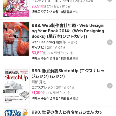
エムディエヌコ-ポレ-ション
|
2014년 04월
26,910
원 (7% 할인 / 810원)
택배
로 주문하면
8월 18일 출고
변경
988. Web制作會社年鑑 ~Web Designi
ng Year Book 2014~ (Web Designing
Books) (單行本(ソフトカバ-))
Web Designing 編集部
(엮은이)
マイナビ
|
2014년 04월
53,820
원 (7% 할인 / 1,620원)
택배
로 주문하면
8월 18일 출고
변경
989. 徹底解說SketchUp (エクスナレッ
ジムック) (ムック)
阿部 秀之
エクスナレッジ
|
2014년 04월
31,390
원 (7% 할인 / 950원)
택배
로 주문하면
8월 18일 출고
변경
990. 世界の偉人と有名なおじさん カッ