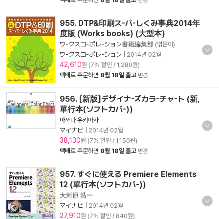
변경
955. DTP&印刷ス-パ-しくみ事典2014年
度版 (Works books) (大型本)
ワ-クスコ-ポレ-ション書籍編集部
(엮은이)
ワ-クスコ-ポレ-ション
|
2014년 02월
42,610
원 (7% 할인 / 1,280원)
택배
로 주문하면
8월 18일 출고
변경
956. [新版]デザイナ-ズカラ-チャ-ト (新,
單行本(ソフトカバ-))
마쓰다 유키마사
マイナビ
|
2014년 02월
38,130
원 (7% 할인 / 1,150원)
택배
로 주문하면
8월 18일 출고
변경
957. すぐに使える Premiere Elements
12 (單行本(ソフトカバ-))
大河原 浩一
マイナビ
|
2014년 02월
27,910
원 (7% 할인 / 840원)