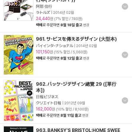
阿部 信行
ラトルズ
|
2014년 02월
24,440
원 (7% 할인 / 740원)
택배
로 주문하면
8월 18일 출고
변경
961. サ-ビスを傳えるデザイン (大型本)
パイインタ-ナショナル
|
2014년 02월
101,150
원 (15% 할인 / 5,060원)
택배
로 주문하면
8월 12일 출고
변경
962. パッケ-ジデザイン總覽 29 ([單行
本])
日報ビジネス
クリエイト日報
|
2012년 09월
162,000
원 (10% 할인 / 8,100원)
택배
로 주문하면
8월 11일 출고
변경
963. BANKSY'S BRISTOL:HOME SWEE