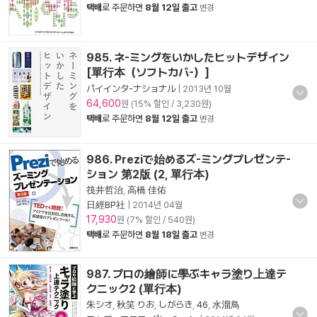
택배
로 주문하면
8월 12일 출고
변경
985. ネ-ミングをいかしたヒットデザイン
[單行本（ソフトカバ-）]
パイインタ-ナショナル
|
2013년 10월
64,600
원 (15% 할인 / 3,230원)
택배
로 주문하면
8월 12일 출고
변경
986. Preziで始めるズ-ミングプレゼンテ-
ション 第2版 (2, 單行本)
筏井哲治
,
高橋 佳佑
日經BP社
|
2014년 04월
17,930
원 (7% 할인 / 540원)
택배
로 주문하면
8월 18일 출고
변경
987. プロの繪師に學ぶキャラ塗り上達テ
クニック2 (單行本)
朱シオ
,
秋笑 りお
,
しがらき
,
46
,
水溜鳥