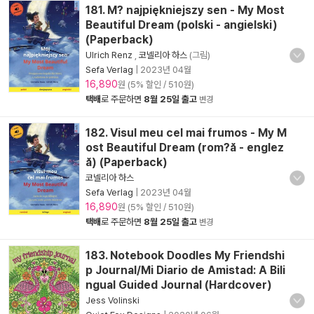
181. M? najpiękniejszy sen - My Most
Beautiful Dream (polski - angielski)
(Paperback)
Ulrich Renz
,
코넬리아 하스
(그림)
Sefa Verlag
|
2023년 04월
16,890
원 (5% 할인 / 510원)
택배
로 주문하면
8월 25일 출고
변경
182. Visul meu cel mai frumos - My M
ost Beautiful Dream (rom?ă - englez
ă) (Paperback)
코넬리아 하스
Sefa Verlag
|
2023년 04월
16,890
원 (5% 할인 / 510원)
택배
로 주문하면
8월 25일 출고
변경
183. Notebook Doodles My Friendshi
p Journal/Mi Diario de Amistad: A Bili
ngual Guided Journal (Hardcover)
Jess Volinski