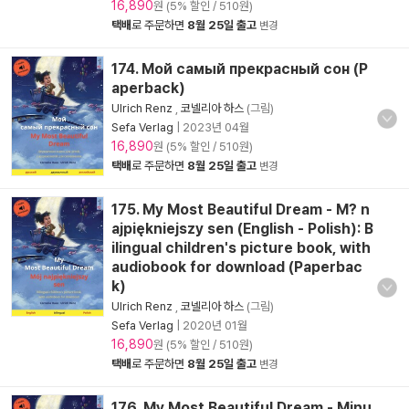
16,890
원 (5% 할인 / 510원)
택배
로 주문하면
8월 25일 출고
변경
174. Мой самый прекрасный сон (P
aperback)
Ulrich Renz
,
코넬리아 하스
(그림)
Sefa Verlag
|
2023년 04월
16,890
원 (5% 할인 / 510원)
택배
로 주문하면
8월 25일 출고
변경
175. My Most Beautiful Dream - M? n
ajpiękniejszy sen (English - Polish): B
ilingual children's picture book, with
audiobook for download (Paperbac
k)
Ulrich Renz
,
코넬리아 하스
(그림)
Sefa Verlag
|
2020년 01월
16,890
원 (5% 할인 / 510원)
택배
로 주문하면
8월 25일 출고
변경
176. My Most Beautiful Dream - Minu