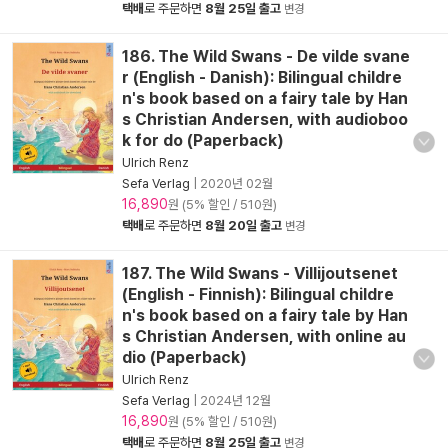
택배
로 주문하면
8월 25일 출고
변경
186. The Wild Swans - De vilde svane
r (English - Danish): Bilingual childre
n's book based on a fairy tale by Han
s Christian Andersen, with audioboo
k for do (Paperback)
Ulrich Renz
Sefa Verlag
|
2020년 02월
16,890
원 (5% 할인 / 510원)
택배
로 주문하면
8월 20일 출고
변경
187. The Wild Swans - Villijoutsenet
(English - Finnish): Bilingual childre
n's book based on a fairy tale by Han
s Christian Andersen, with online au
dio (Paperback)
Ulrich Renz
Sefa Verlag
|
2024년 12월
16,890
원 (5% 할인 / 510원)
택배
로 주문하면
8월 25일 출고
변경