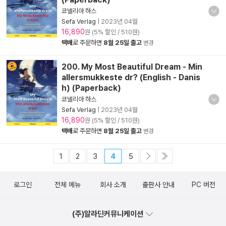
코넬리아 하스
Sefa Verlag
|
2023년 04월
16,890
원 (5% 할인 / 510원)
택배
로 주문하면
8월 25일 출고
변경
200. My Most Beautiful Dream - Min
allersmukkeste dr? (English - Danis
h) (Paperback)
코넬리아 하스
Sefa Verlag
|
2023년 04월
16,890
원 (5% 할인 / 510원)
택배
로 주문하면
8월 25일 출고
변경
1
2
3
4
5
로그인
전체 메뉴
회사 소개
출판사 안내
PC 버전
(주)알라딘커뮤니케이션