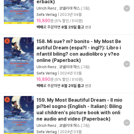
erback)
Ulrich Renz
,
코넬리아 하스
(그림)
Sefa Verlag
|
2023년 04월
16,890
원 (5% 할인 / 510원)
택배
로 주문하면
8월 25일 출고
변경
158. Mi sue? m? bonito - My Most Be
autiful Dream (espa?l - ingl?): Libro i
nfantil biling? con audiolibro y v?eo
online (Paperback)
Ulrich Renz
,
코넬리아 하스
(그림)
Sefa Verlag
|
2024년 03월
16,890
원 (5% 할인 / 510원)
택배
로 주문하면
8월 25일 출고
변경
159. My Most Beautiful Dream - Il mio
pi?bel sogno (English - Italian): Biling
ual children's picture book with onli
ne audio and video (Paperback)
Ulrich Renz
,
코넬리아 하스
(그림)
Sefa Verlag
|
2024년 03월