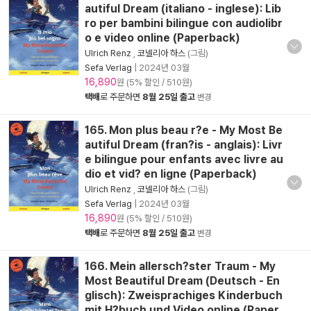
autiful Dream (italiano - inglese): Lib
ro per bambini bilingue con audiolibr
o e video online (Paperback)
Ulrich Renz
,
코넬리아 하스
(그림)
Sefa Verlag
|
2024년 03월
16,890
원 (5% 할인 / 510원)
택배
로 주문하면
8월 25일 출고
변경
165. Mon plus beau r?e - My Most Be
autiful Dream (fran?is - anglais): Livr
e bilingue pour enfants avec livre au
dio et vid? en ligne (Paperback)
Ulrich Renz
,
코넬리아 하스
(그림)
Sefa Verlag
|
2024년 03월
16,890
원 (5% 할인 / 510원)
택배
로 주문하면
8월 25일 출고
변경
166. Mein allersch?ster Traum - My
Most Beautiful Dream (Deutsch - En
glisch): Zweisprachiges Kinderbuch
mit H?buch und Video online (Paper