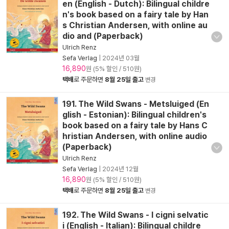
en (English - Dutch): Bilingual childre
n's book based on a fairy tale by Han
s Christian Andersen, with online au
dio and (Paperback)
Ulrich Renz
Sefa Verlag
|
2024년 03월
16,890
원 (5% 할인 / 510원)
택배
로 주문하면
8월 25일 출고
변경
191. The Wild Swans - Metsluiged (En
glish - Estonian): Bilingual children's
book based on a fairy tale by Hans C
hristian Andersen, with online audio
(Paperback)
Ulrich Renz
Sefa Verlag
|
2024년 12월
16,890
원 (5% 할인 / 510원)
택배
로 주문하면
8월 25일 출고
변경
192. The Wild Swans - I cigni selvatic
i (English - Italian): Bilingual childre