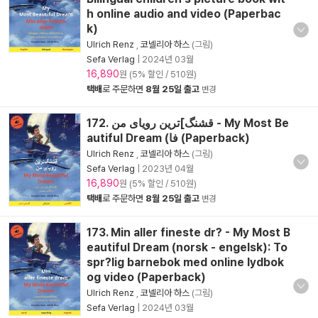
h online audio and video (Paperbac
k)
Ulrich Renz
,
코넬리아 하스
(그림)
Sefa Verlag
|
2024년 03월
16,890
원 (5% 할인 / 510원)
택배
로 주문하면
8월 25일 출고
변경
172. قشنگ]ترین رویای من - My Most Be
autiful Dream (فا (Paperback)
Ulrich Renz
,
코넬리아 하스
(그림)
Sefa Verlag
|
2023년 04월
16,890
원 (5% 할인 / 510원)
택배
로 주문하면
8월 25일 출고
변경
173. Min aller fineste dr? - My Most B
eautiful Dream (norsk - engelsk): To
spr?lig barnebok med online lydbok
og video (Paperback)
Ulrich Renz
,
코넬리아 하스
(그림)
Sefa Verlag
|
2024년 03월