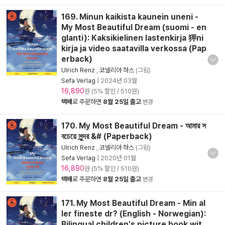
169. Minun kaikista kaunein uneni -
My Most Beautiful Dream (suomi - en
glanti): Kaksikielinen lastenkirja 狎ni
kirja ja video saatavilla verkossa (Pap
erback)
Ulrich Renz
,
코넬리아 하스
(그림)
Sefa Verlag
|
2024년 03월
16,890
원 (5% 할인 / 510원)
택배
로 주문하면
8월 25일 출고
변경
170. My Most Beautiful Dream - আমার স
বচেয়ে সুন্দর &# (Paperback)
Ulrich Renz
,
코넬리아 하스
(그림)
Sefa Verlag
|
2020년 01월
16,890
원 (5% 할인 / 510원)
택배
로 주문하면
8월 25일 출고
변경
171. My Most Beautiful Dream - Min al
ler fineste dr? (English - Norwegian):
Bilingual children's picture book wit