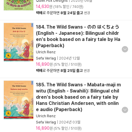
Quiet Fox Designs
|
2020년 06월
14,630
원 (18% 할인 / 740원)
택배
로 주문하면
8월 24일 출고
변경
184. The Wild Swans - のの はくちょう
(English - Japanese): Bilingual childr
en's book based on a fairy tale by Ha
(Paperback)
Ulrich Renz
Sefa Verlag
|
2024년 12월
16,890
원 (5% 할인 / 510원)
택배
로 주문하면
8월 25일 출고
변경
185. The Wild Swans - Mabata-maji m
witu (English - Swahili): Bilingual chil
dren's book based on a fairy tale by
Hans Christian Andersen, with onlin
e audio (Paperback)
Ulrich Renz
Sefa Verlag
|
2024년 03월
16,890
원 (5% 할인 / 510원)