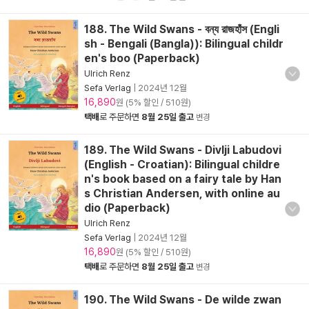
188. The Wild Swans - বন্য রাজহাঁস (Engli
sh - Bengali (Bangla)): Bilingual childr
en's boo (Paperback)
Ulrich Renz
Sefa Verlag
|
2024년 12월
16,890
원 (5% 할인 / 510원)
택배
로 주문하면
8월 25일 출고
변경
189. The Wild Swans - Divlji Labudovi
(English - Croatian): Bilingual childre
n's book based on a fairy tale by Han
s Christian Andersen, with online au
dio (Paperback)
Ulrich Renz
Sefa Verlag
|
2024년 12월
16,890
원 (5% 할인 / 510원)
택배
로 주문하면
8월 25일 출고
변경
190. The Wild Swans - De wilde zwan