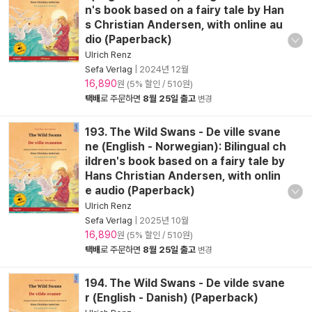
n's book based on a fairy tale by Han
s Christian Andersen, with online au
dio (Paperback)
Ulrich Renz
Sefa Verlag
|
2024년 12월
16,890
원 (5% 할인 / 510원)
택배
로 주문하면
8월 25일 출고
변경
193. The Wild Swans - De ville svane
ne (English - Norwegian): Bilingual ch
ildren's book based on a fairy tale by
Hans Christian Andersen, with onlin
e audio (Paperback)
Ulrich Renz
Sefa Verlag
|
2025년 10월
16,890
원 (5% 할인 / 510원)
택배
로 주문하면
8월 25일 출고
변경
194. The Wild Swans - De vilde svane
r (English - Danish) (Paperback)