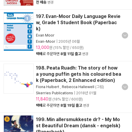
전 배송
변경
197. Evan-Moor Daily Language Revie
w, Grade 1 Student Book (Paperbac
k)
Evan Moor
Evan-Moor
|
2005년 06월
13,000
원 (15% 할인 / 650원)
택배
로 주문하면
8월 11일 출고
변경
198. Peata Ruadh: The story of how
a young puffin gets his coloured bea
k (Paperback, 2 Enhanced edition)
Fiona Hulbert
,
Rebecca Hallewell
(그림)
Skerries Publications
|
2018년 01월
11,840
원 (18% 할인 / 600원)
택배
로 주문하면
8월 19일 출고
변경
199. Min allersmukkeste dr? - My Mo
st Beautiful Dream (dansk - engelsk)
(Paperback)