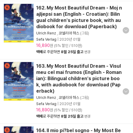
162. My Most Beautiful Dream - Moj n
ajljepsi san (English - Croatian): Bilin
gual children's picture book, with au
diobook for download (Paperback)
Ulrich Renz
,
코넬리아 하스
(그림)
Sefa Verlag
|
2020년 01월
16,890
원 (5% 할인 / 510원)
택배
로 주문하면
8월 25일 출고
변경
163. My Most Beautiful Dream - Visul
meu cel mai frumos (English - Roman
ian): Bilingual children's picture boo
k, with audiobook for download (Pap
erback)
Ulrich Renz
,
코넬리아 하스
(그림)
Sefa Verlag
|
2020년 01월
16,890
원 (5% 할인 / 510원)
택배
로 주문하면
8월 25일 출고
변경
164. Il mio pi?bel sogno - My Most Be