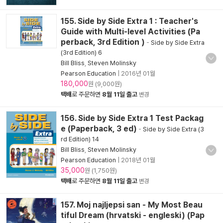
155. Side by Side Extra 1 : Teacher's
Guide with Multi-level Activities (Pa
perback, 3rd Edition )
-
Side by Side Extra
(3rd Edition) 6
Bill Bliss
,
Steven Molinsky
Pearson Education
|
2016년 01월
180,000
원 (9,000원)
택배
로 주문하면
8월 11일 출고
변경
156. Side by Side Extra 1 Test Packag
e (Paperback, 3 ed)
-
Side by Side Extra (3
rd Edition) 14
Bill Bliss
,
Steven Molinsky
Pearson Education
|
2018년 01월
35,000
원 (1,750원)
택배
로 주문하면
8월 11일 출고
변경
157. Moj najljepsi san - My Most Beau
tiful Dream (hrvatski - engleski) (Pap