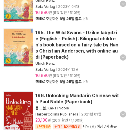
Ulrich Renz
Sefa Verlag
|
2023년 04월
16,890
원 (5% 할인 / 510원)
택배
로 주문하면
8월 25일 출고
변경
195. The Wild Swans - Dzikie labędzi
e (English - Polish): Bilingual childre
n's book based on a fairy tale by Han
s Christian Andersen, with online au
di (Paperback)
Ulrich Renz
Sefa Verlag
|
2024년 12월
16,890
원 (5% 할인 / 510원)
택배
로 주문하면
8월 25일 출고
변경
196. Unlocking Mandarin Chinese wit
h Paul Noble (Paperback)
폴 노블
,
Kai-Ti Noble
HarperCollins Publishers
|
2021년 01월
23,130
원 (20% 할인 / 1,160원)
내일 (월) 아침 7시
출근
양탄자배송
썬데이 EXPRESS