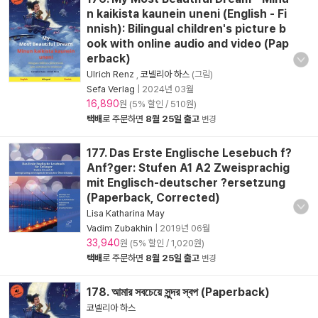
n kaikista kaunein uneni (English - Fi
nnish): Bilingual children's picture b
ook with online audio and video (Pap
erback)
Ulrich Renz
,
코넬리아 하스
(그림)
Sefa Verlag
|
2024년 03월
16,890
원 (5% 할인 / 510원)
택배
로 주문하면
8월 25일 출고
변경
177. Das Erste Englische Lesebuch f?
Anf?ger: Stufen A1 A2 Zweisprachig
mit Englisch-deutscher ?ersetzung
(Paperback, Corrected)
Lisa Katharina May
Vadim Zubakhin
|
2019년 06월
33,940
원 (5% 할인 / 1,020원)
택배
로 주문하면
8월 25일 출고
변경
178. আমার সবচেয়ে সুন্দর স্বপ (Paperback)
코넬리아 하스