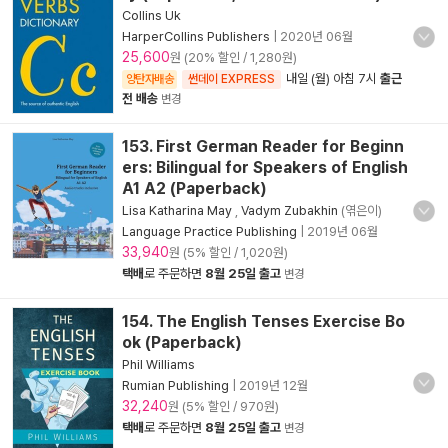
Collins Uk
HarperCollins Publishers
|
2020년 06월
25,600
원 (20% 할인 / 1,280원)
내일 (월) 아침 7시
출근
양탄자배송
썬데이 EXPRESS
전 배송
변경
153. First German Reader for Beginn
ers: Bilingual for Speakers of English
A1 A2 (Paperback)
Lisa Katharina May
,
Vadym Zubakhin
(엮은이)
Language Practice Publishing
|
2019년 06월
33,940
원 (5% 할인 / 1,020원)
택배
로 주문하면
8월 25일 출고
변경
154. The English Tenses Exercise Bo
ok (Paperback)
Phil Williams
Rumian Publishing
|
2019년 12월
32,240
원 (5% 할인 / 970원)
택배
로 주문하면
8월 25일 출고
변경