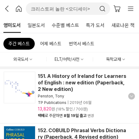
영미도서
일본도서
수준별 베스트
특가 도서
새로나온 책
주간 베스트
어제 베스트
번역서 베스트
외국도서
ELT/어학/사전
독학교재
151. A History of Ireland for Learners
of English : new edition (Paperback,
2 New edition)
Penston, Tony
TP Publications
|
2019년 06월
13,820
원 (18% 할인 / 700원)
택배
로 주문하면
8월 19일 출고
변경
152. COBUILD Phrasal Verbs Dictiona
ry (Paperback, 4 Revised edition)