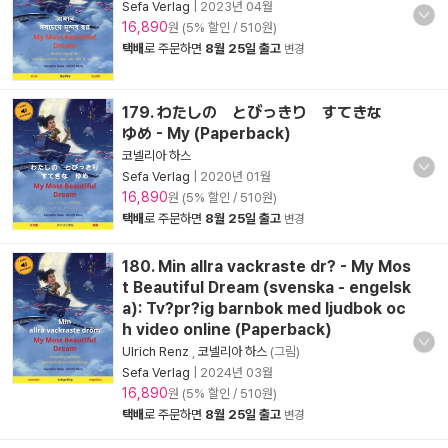
Sefa Verlag
|
2023년 04월
16,890
원 (5% 할인 / 510원)
택배
로 주문하면
8월 25일 출고
변경
179. わたしの とびっきり すてきな
ゆめ - My (Paperback)
코넬리아 하스
Sefa Verlag
|
2020년 01월
16,890
원 (5% 할인 / 510원)
택배
로 주문하면
8월 25일 출고
변경
180. Min allra vackraste dr? - My Mos
t Beautiful Dream (svenska - engelsk
a): Tv?pr?ig barnbok med ljudbok oc
h video online (Paperback)
Ulrich Renz
,
코넬리아 하스
(그림)
Sefa Verlag
|
2024년 03월
16,890
원 (5% 할인 / 510원)
택배
로 주문하면
8월 25일 출고
변경