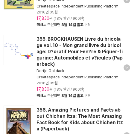
Createspace Independent Publishing Platform
|
2016년 05월
17,830
원 (18% 할인 / 900원)
택배
로 주문하면
8월 14일 출고
변경
355. BROCKHAUSEN Livre du bricola
ge vol. 10 - Mon grand livre du bricol
age: D?oratif Pour Fen?re & Piquer-fi
gurine: Automobiles et v?icules (Pap
erback)
Dortje Golldack
Createspace Independent Publishing Platform
|
2016년 05월
17,830
원 (18% 할인 / 900원)
택배
로 주문하면
8월 14일 출고
변경
356. Amazing Pictures and Facts ab
out Chichen Itza: The Most Amazing
Fact Book for Kids about Chichen Itz
a (Paperback)