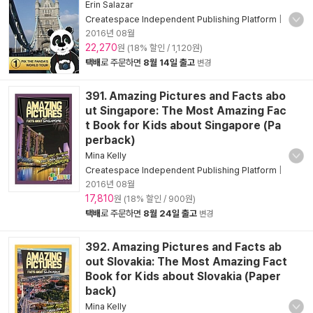
Erin Salazar
Createspace Independent Publishing Platform
|
2016년 08월
22,270
원 (18% 할인 / 1,120원)
택배
로 주문하면
8월 14일 출고
변경
391. Amazing Pictures and Facts abo
ut Singapore: The Most Amazing Fac
t Book for Kids about Singapore (Pa
perback)
Mina Kelly
Createspace Independent Publishing Platform
|
2016년 08월
17,810
원 (18% 할인 / 900원)
택배
로 주문하면
8월 24일 출고
변경
392. Amazing Pictures and Facts ab
out Slovakia: The Most Amazing Fact
Book for Kids about Slovakia (Paper
back)
Mina Kelly