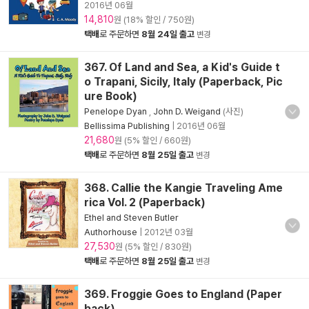
2016년 06월
14,810
원 (18% 할인 / 750원)
택배
로 주문하면
8월 24일 출고
변경
367. Of Land and Sea, a Kid's Guide t
o Trapani, Sicily, Italy (Paperback, Pic
ure Book)
Penelope Dyan
,
John D. Weigand
(사진)
Bellissima Publishing
|
2016년 06월
21,680
원 (5% 할인 / 660원)
택배
로 주문하면
8월 25일 출고
변경
368. Callie the Kangie Traveling Ame
rica Vol. 2 (Paperback)
Ethel and Steven Butler
Authorhouse
|
2012년 03월
27,530
원 (5% 할인 / 830원)
택배
로 주문하면
8월 25일 출고
변경
369. Froggie Goes to England (Paper
back)