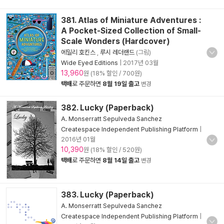
381. Atlas of Miniature Adventures :
A Pocket-Sized Collection of Small-
Scale Wonders (Hardcover)
에밀리 호킨스
,
루시 레더랜드
(그림)
Wide Eyed Editions
|
2017년 03월
13,960
원 (18% 할인 / 700원)
택배
로 주문하면
8월 19일 출고
변경
382. Lucky (Paperback)
A. Monserratt Sepulveda Sanchez
Createspace Independent Publishing Platform
|
2016년 01월
10,390
원 (18% 할인 / 520원)
택배
로 주문하면
8월 14일 출고
변경
383. Lucky (Paperback)
A. Monserratt Sepulveda Sanchez
Createspace Independent Publishing Platform
|