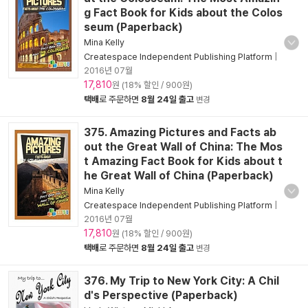
g Fact Book for Kids about the Colos
seum (Paperback)
Mina Kelly
Createspace Independent Publishing Platform
|
2016년 07월
17,810
원 (18% 할인 / 900원)
택배
로 주문하면
8월 24일 출고
변경
375. Amazing Pictures and Facts ab
out the Great Wall of China: The Mos
t Amazing Fact Book for Kids about t
he Great Wall of China (Paperback)
Mina Kelly
Createspace Independent Publishing Platform
|
2016년 07월
17,810
원 (18% 할인 / 900원)
택배
로 주문하면
8월 24일 출고
변경
376. My Trip to New York City: A Chil
d's Perspective (Paperback)