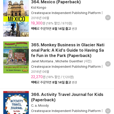
364. Mexico (Paperback)
Kid Kongo
Createspace Independent Publishing Platform
|
2016년 06월
19,300
원 (18% 할인 / 970원)
택배
로 주문하면
8월 14일 출고
변경
365. Monkey Business in Glacier Nati
onal Park: A Kid's Guide to Having Sa
fe Fun in the Park (Paperback)
Janet Montana
,
Michelle Guenther
(사진)
Createspace Independent Publishing Platform
|
2016년 06월
22,270
원 (18% 할인 / 1,120원)
택배
로 주문하면
8월 14일 출고
변경
366. Activity Travel Journal for Kids
(Paperback)
C. a. Moody
Createspace Independent Publishing Platform
|