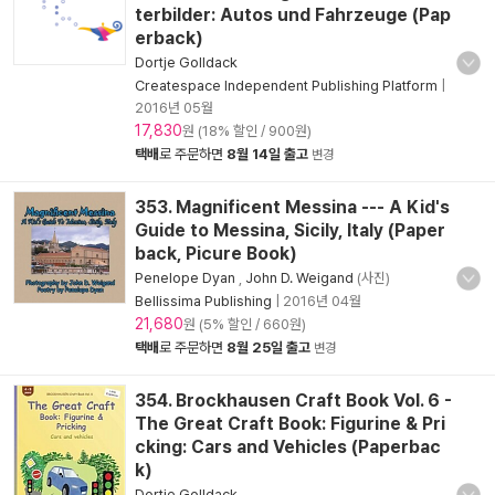
terbilder: Autos und Fahrzeuge (Pap
erback)
Dortje Golldack
Createspace Independent Publishing Platform
|
2016년 05월
17,830
원 (18% 할인 / 900원)
택배
로 주문하면
8월 14일 출고
변경
353. Magnificent Messina --- A Kid's
Guide to Messina, Sicily, Italy (Paper
back, Picure Book)
Penelope Dyan
,
John D. Weigand
(사진)
Bellissima Publishing
|
2016년 04월
21,680
원 (5% 할인 / 660원)
택배
로 주문하면
8월 25일 출고
변경
354. Brockhausen Craft Book Vol. 6 -
The Great Craft Book: Figurine & Pri
cking: Cars and Vehicles (Paperbac
k)
Dortje Golldack