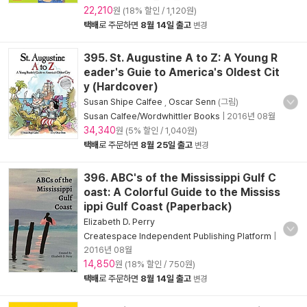
22,210
원 (18% 할인 / 1,120원)
택배
로 주문하면
8월 14일 출고
변경
395. St. Augustine A to Z: A Young R
eader's Guie to America's Oldest Cit
y (Hardcover)
Susan Shipe Calfee
,
Oscar Senn
(그림)
Susan Calfee/Wordwhittler Books
|
2016년 08월
34,340
원 (5% 할인 / 1,040원)
택배
로 주문하면
8월 25일 출고
변경
396. ABC's of the Mississippi Gulf C
oast: A Colorful Guide to the Mississ
ippi Gulf Coast (Paperback)
Elizabeth D. Perry
Createspace Independent Publishing Platform
|
2016년 08월
14,850
원 (18% 할인 / 750원)
택배
로 주문하면
8월 14일 출고
변경