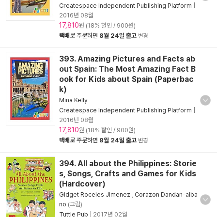
Createspace Independent Publishing Platform
|
2016년 08월
17,810
원 (18% 할인 / 900원)
택배
로 주문하면
8월 24일 출고
변경
393. Amazing Pictures and Facts ab
out Spain: The Most Amazing Fact B
ook for Kids about Spain (Paperbac
k)
Mina Kelly
Createspace Independent Publishing Platform
|
2016년 08월
17,810
원 (18% 할인 / 900원)
택배
로 주문하면
8월 24일 출고
변경
394. All about the Philippines: Storie
s, Songs, Crafts and Games for Kids
(Hardcover)
Gidget Roceles Jimenez
,
Corazon Dandan-alba
no
(그림)
Tuttle Pub
|
2017년 02월