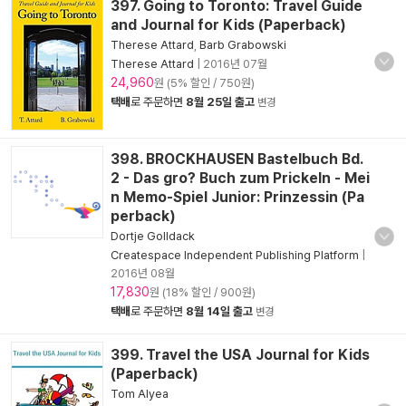
397. Going to Toronto: Travel Guide
and Journal for Kids (Paperback)
Therese Attard
,
Barb Grabowski
Therese Attard
|
2016년 07월
24,960
원 (5% 할인 / 750원)
택배
로 주문하면
8월 25일 출고
변경
398. BROCKHAUSEN Bastelbuch Bd.
2 - Das gro? Buch zum Prickeln - Mei
n Memo-Spiel Junior: Prinzessin (Pa
perback)
Dortje Golldack
Createspace Independent Publishing Platform
|
2016년 08월
17,830
원 (18% 할인 / 900원)
택배
로 주문하면
8월 14일 출고
변경
399. Travel the USA Journal for Kids
(Paperback)
Tom Alyea