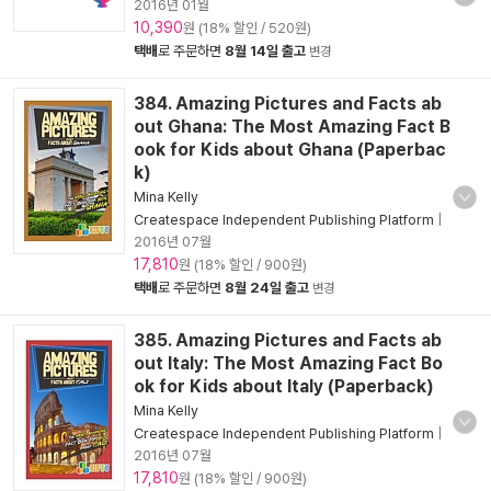
2016년 01월
10,390
원 (18% 할인 / 520원)
택배
로 주문하면
8월 14일 출고
변경
384. Amazing Pictures and Facts ab
out Ghana: The Most Amazing Fact B
ook for Kids about Ghana (Paperbac
k)
Mina Kelly
Createspace Independent Publishing Platform
|
2016년 07월
17,810
원 (18% 할인 / 900원)
택배
로 주문하면
8월 24일 출고
변경
385. Amazing Pictures and Facts ab
out Italy: The Most Amazing Fact Bo
ok for Kids about Italy (Paperback)
Mina Kelly
Createspace Independent Publishing Platform
|
2016년 07월
17,810
원 (18% 할인 / 900원)