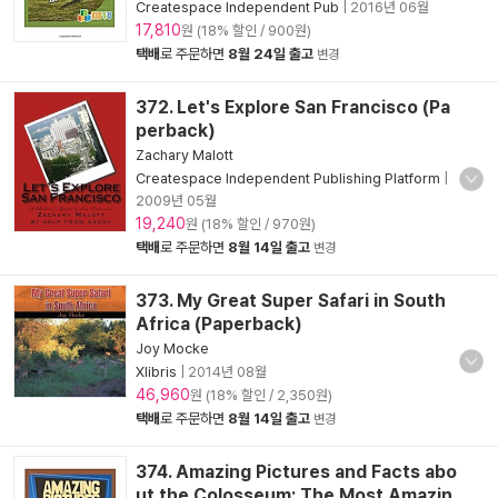
Createspace Independent Pub
|
2016년 06월
17,810
원 (18% 할인 / 900원)
택배
로 주문하면
8월 24일 출고
변경
372. Let's Explore San Francisco (Pa
perback)
Zachary Malott
Createspace Independent Publishing Platform
|
2009년 05월
19,240
원 (18% 할인 / 970원)
택배
로 주문하면
8월 14일 출고
변경
373. My Great Super Safari in South
Africa (Paperback)
Joy Mocke
Xlibris
|
2014년 08월
46,960
원 (18% 할인 / 2,350원)
택배
로 주문하면
8월 14일 출고
변경
374. Amazing Pictures and Facts abo
ut the Colosseum: The Most Amazin