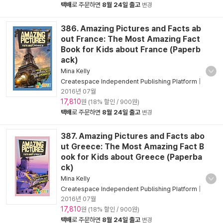
택배
로 주문하면
8월 24일 출고
변경
386. Amazing Pictures and Facts ab
out France: The Most Amazing Fact
Book for Kids about France (Paperb
ack)
Mina Kelly
Createspace Independent Publishing Platform
|
2016년 07월
17,810
원 (18% 할인 / 900원)
택배
로 주문하면
8월 24일 출고
변경
387. Amazing Pictures and Facts abo
ut Greece: The Most Amazing Fact B
ook for Kids about Greece (Paperba
ck)
Mina Kelly
Createspace Independent Publishing Platform
|
2016년 07월
17,810
원 (18% 할인 / 900원)
택배
로 주문하면
8월 24일 출고
변경