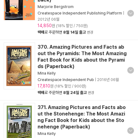
Marjorie Bergstrom
Createspace Independent Publishing Platform
|
2012년 06월
14,850
원 (18% 할인 / 750원)
택배
로 주문하면
8월 14일 출고
변경
370. Amazing Pictures and Facts ab
out the Pyramids: The Most Amazing
Fact Book for Kids about the Pyrami
ds (Paperback)
Mina Kelly
Createspace Independent Pub
|
2016년 06월
17,810
원 (18% 할인 / 900원)
택배
로 주문하면
8월 24일 출고
변경
371. Amazing Pictures and Facts abo
ut the Stonehenge: The Most Amazi
ng Fact Book for Kids about the Sto
nehenge (Paperback)
Mina Kelly