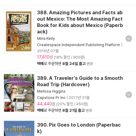
388. Amazing Pictures and Facts ab
out Mexico: The Most Amazing Fact
Book for Kids about Mexico (Paperb
ack)
Mina Kelly
Createspace Independent Publishing Platform
|
2016년 07월
17,810
원 (18% 할인 / 900원)
택배
로 주문하면
8월 24일 출고
변경
389. A Traveler's Guide to a Smooth
Road Trip (Hardcover)
Melissa Higgins
Capstone Pr Inc
|
2017년 01월
44,440
원 (20% 할인 / 450원)
택배
로 주문하면
8월 21일 출고
변경
390. Pix Goes to London (Paperbac
k)