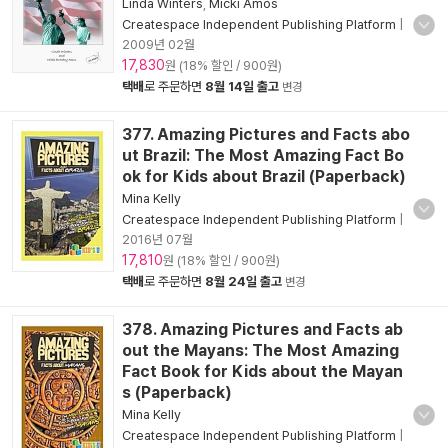
Linda Winters
,
Micki Amos
Createspace Independent Publishing Platform
|
2009년 02월
17,830
원 (18% 할인 / 900원)
택배
로 주문하면
8월 14일 출고
변경
377. Amazing Pictures and Facts abo
ut Brazil: The Most Amazing Fact Bo
ok for Kids about Brazil (Paperback)
Mina Kelly
Createspace Independent Publishing Platform
|
2016년 07월
17,810
원 (18% 할인 / 900원)
택배
로 주문하면
8월 24일 출고
변경
378. Amazing Pictures and Facts ab
out the Mayans: The Most Amazing
Fact Book for Kids about the Mayan
s (Paperback)
Mina Kelly
Createspace Independent Publishing Platform
|