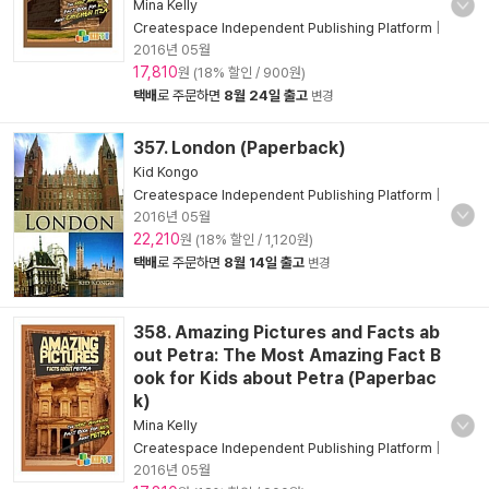
Mina Kelly
Createspace Independent Publishing Platform
|
2016년 05월
17,810
원 (18% 할인 / 900원)
택배
로 주문하면
8월 24일 출고
변경
357. London (Paperback)
Kid Kongo
Createspace Independent Publishing Platform
|
2016년 05월
22,210
원 (18% 할인 / 1,120원)
택배
로 주문하면
8월 14일 출고
변경
358. Amazing Pictures and Facts ab
out Petra: The Most Amazing Fact B
ook for Kids about Petra (Paperbac
k)
Mina Kelly
Createspace Independent Publishing Platform
|
2016년 05월