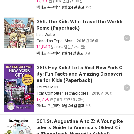
17,810
원 (18% 할인 / 900원)
택배
로 주문하면
8월 24일 출고
변경
359. The Kids Who Travel the World:
Rome (Paperback)
Lisa Webb
Canadian Expat Mom
|
2016년 06월
14,840
원 (18% 할인 / 750원)
택배
로 주문하면
8월 14일 출고
변경
360. Hey Kids! Let's Visit New York C
ity: Fun Facts and Amazing Discoveri
es for Kids (Paperback)
Teresa Mills
Tcm Computer Technologies
|
2016년 06월
17,750
원 (18% 할인 / 890원)
택배
로 주문하면
8월 24일 출고
변경
361. St. Augustine A to Z: A Young Re
ader's Guide to America's Oldest Cit
y (Paperback, New with Added)