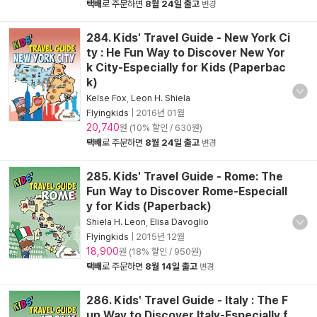
택배
로 주문하면
8월 24일 출고
변경
284. Kids' Travel Guide - New York Ci
ty : He Fun Way to Discover New Yor
k City-Especially for Kids (Paperbac
k)
Kelse Fox
,
Leon H. Shiela
Flyingkids
|
2016년 01월
20,740
원 (10% 할인 / 630원)
택배
로 주문하면
8월 24일 출고
변경
285. Kids' Travel Guide - Rome: The
Fun Way to Discover Rome-Especiall
y for Kids (Paperback)
Shiela H. Leon
,
Elisa Davoglio
Flyingkids
|
2015년 12월
18,900
원 (18% 할인 / 950원)
택배
로 주문하면
8월 14일 출고
변경
286. Kids' Travel Guide - Italy : The F
un Way to Discover Italy-Especially f