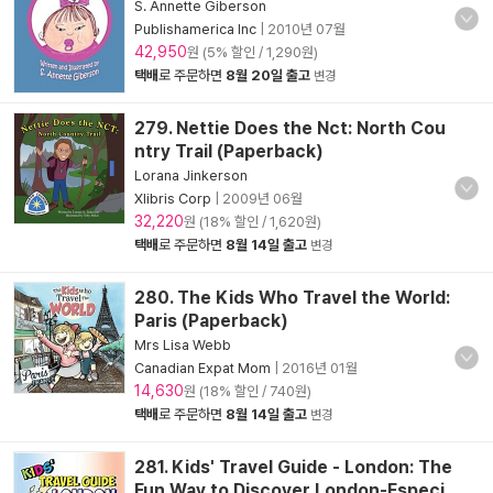
S. Annette Giberson
Publishamerica Inc
|
2010년 07월
42,950
원 (5% 할인 / 1,290원)
택배
로 주문하면
8월 20일 출고
변경
279. Nettie Does the Nct: North Cou
ntry Trail (Paperback)
Lorana Jinkerson
Xlibris Corp
|
2009년 06월
32,220
원 (18% 할인 / 1,620원)
택배
로 주문하면
8월 14일 출고
변경
280. The Kids Who Travel the World:
Paris (Paperback)
Mrs Lisa Webb
Canadian Expat Mom
|
2016년 01월
14,630
원 (18% 할인 / 740원)
택배
로 주문하면
8월 14일 출고
변경
281. Kids' Travel Guide - London: The
Fun Way to Discover London-Especi