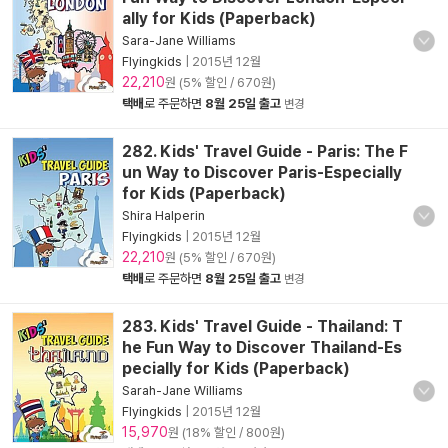
ally for Kids (Paperback)
Sara-Jane Williams
Flyingkids
|
2015년 12월
22,210
원 (5% 할인 / 670원)
택배
로 주문하면
8월 25일 출고
변경
282. Kids' Travel Guide - Paris: The F
un Way to Discover Paris-Especially
for Kids (Paperback)
Shira Halperin
Flyingkids
|
2015년 12월
22,210
원 (5% 할인 / 670원)
택배
로 주문하면
8월 25일 출고
변경
283. Kids' Travel Guide - Thailand: T
he Fun Way to Discover Thailand-Es
pecially for Kids (Paperback)
Sarah-Jane Williams
Flyingkids
|
2015년 12월
15,970
원 (18% 할인 / 800원)