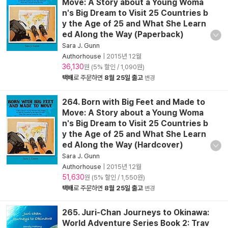
Move: A Story about a Young Woma
n's Big Dream to Visit 25 Countries b
y the Age of 25 and What She Learn
ed Along the Way (Paperback)
Sara J. Gunn
Authorhouse
|
2015년 12월
36,130
원 (5% 할인 / 1,090원)
택배
로 주문하면
8월 25일 출고
변경
264. Born with Big Feet and Made to
Move: A Story about a Young Woma
n's Big Dream to Visit 25 Countries b
y the Age of 25 and What She Learn
ed Along the Way (Hardcover)
Sara J. Gunn
Authorhouse
|
2015년 12월
51,630
원 (5% 할인 / 1,550원)
택배
로 주문하면
8월 25일 출고
변경
265. Juri-Chan Journeys to Okinawa:
World Adventure Series Book 2: Trav