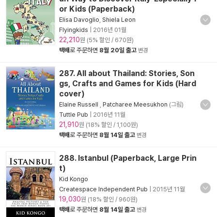
or Kids (Paperback)
Elisa Davoglio
,
Shiela Leon
Flyingkids
|
2016년 01월
22,210
원 (5% 할인 / 670원)
택배
로 주문하면
8월 20일 출고
변경
287. All about Thailand: Stories, Son
gs, Crafts and Games for Kids (Hard
cover)
Elaine Russell
,
Patcharee Meesukhon
(그림)
Tuttle Pub
|
2016년 11월
21,910
원 (18% 할인 / 1,100원)
택배
로 주문하면
8월 14일 출고
변경
288. Istanbul (Paperback, Large Prin
t)
Kid Kongo
Createspace Independent Pub
|
2015년 11월
19,030
원 (18% 할인 / 960원)
택배
로 주문하면
8월 14일 출고
변경