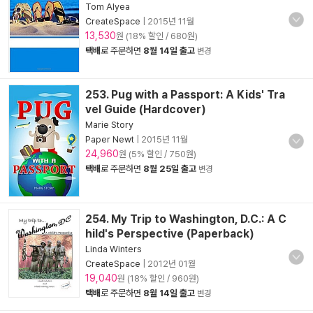
Tom Alyea
CreateSpace
|
2015년 11월
13,530
원 (18% 할인 / 680원)
택배
로 주문하면
8월 14일 출고
변경
253. Pug with a Passport: A Kids' Tra
vel Guide (Hardcover)
Marie Story
Paper Newt
|
2015년 11월
24,960
원 (5% 할인 / 750원)
택배
로 주문하면
8월 25일 출고
변경
254. My Trip to Washington, D.C.: A C
hild's Perspective (Paperback)
Linda Winters
CreateSpace
|
2012년 01월
19,040
원 (18% 할인 / 960원)
택배
로 주문하면
8월 14일 출고
변경