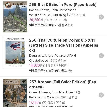
255. Bibi & Babu in Peru (Paperback)
Bonnie Toews
,
John Christiansen
Whistler House Publishing
|
2015년 10월
29,250
원 (5% 할인 / 880원)
택배
로 주문하면
8월 25일 출고
변경
256. Thai Culture on Coins: 8.5 X 11
(Letter) Size Trade Version (Paperba
ck)
Douglas J. Alford
,
Pakaket Alford
CreateSpace
|
2015년 11월
14,630
원 (18% 할인 / 740원)
택배
로 주문하면
8월 14일 출고
변경
257. Abroad (Full Color Edition) (Pap
erback)
Crane Thomas
,
Houghton Ellen
(그림)
Benediction Classics
|
2015년 11월
17,190
원 (5% 할인 / 520원)