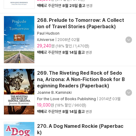
택배
로 주문하면
8월 25일 출고
변경
268. Prelude to Tomorrow: A Collect
ion of Travel Stories (Paperback)
Paul Hudson
iUniverse
|
2008년 02월
29,240
원 (18% 할인 / 1,470원)
택배
로 주문하면
8월 14일 출고
변경
269. The Riveting Red Rock of Sedo
na, Arizona: A Non-Fiction Book for B
eginning Readers (Paperback)
Joanne B. Kaminski
For the Love of Books Publishing
|
2014년 03월
19,030
원 (18% 할인 / 960원)
택배
로 주문하면
8월 14일 출고
변경
270. A Dog Named Rockie (Paperbac
k)