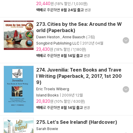
20,440
원 (18% 할인 / 1,030원)
택배
로 주문하면
8월 24일 출고
변경
273. Cities by the Sea: Around the W
orld (Paperback)
Dawn Heston
,
Anne Baasch
(그림)
Songbird Publishing LLC
|
2012년 04월
23,430
원 (18% 할인 / 1,180원)
택배
로 주문하면
8월 14일 출고
변경
274. Juvenilia: Teen Books and Trave
l Writing (Paperback, 2, 2017, 1st 200
9)
Eric Troels Wiberg
Island Books
|
2009년 12월
20,820
원 (10% 할인 / 630원)
택배
로 주문하면
8월 14일 출고
변경
275. Let's See Ireland! (Hardcover)
Sarah Bowie