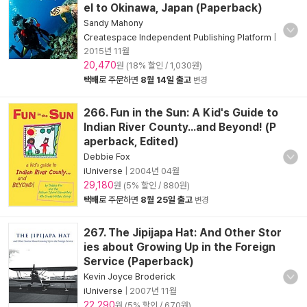
el to Okinawa, Japan (Paperback)
Sandy Mahony
Createspace Independent Publishing Platform
|
2015년 11월
20,470
원 (18% 할인 / 1,030원)
택배
로 주문하면
8월 14일 출고
변경
266. Fun in the Sun: A Kid's Guide to
Indian River County...and Beyond! (P
aperback, Edited)
Debbie Fox
iUniverse
|
2004년 04월
29,180
원 (5% 할인 / 880원)
택배
로 주문하면
8월 25일 출고
변경
267. The Jipijapa Hat: And Other Stor
ies about Growing Up in the Foreign
Service (Paperback)
Kevin Joyce Broderick
iUniverse
|
2007년 11월
22,290
원 (5% 할인 / 670원)