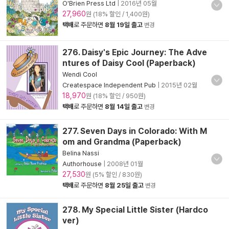
O'Brien Press Ltd
|
2016년 05월
27,960
원 (18% 할인 / 1,400원)
택배
로 주문하면
8월 19일 출고
변경
276. Daisy's Epic Journey: The Adve
ntures of Daisy Cool (Paperback)
Wendi Cool
Createspace Independent Pub
|
2015년 02월
18,970
원 (18% 할인 / 950원)
택배
로 주문하면
8월 14일 출고
변경
277. Seven Days in Colorado: With M
om and Grandma (Paperback)
Belina Nassi
Authorhouse
|
2008년 01월
27,530
원 (5% 할인 / 830원)
택배
로 주문하면
8월 25일 출고
변경
278. My Special Little Sister (Hardco
ver)