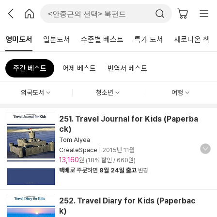
영미도서
일본도서
수준별 베스트
특가 도서
새로나온 책
주간 베스트
어제 베스트
번역서 베스트
외국도서
청소년
여행
251. Travel Journal for Kids (Paperba
ck)
Tom Alyea
CreateSpace
|
2015년 11월
13,160
원 (18% 할인 / 660원)
택배
로 주문하면
8월 24일 출고
변경
252. Travel Diary for Kids (Paperbac
k)