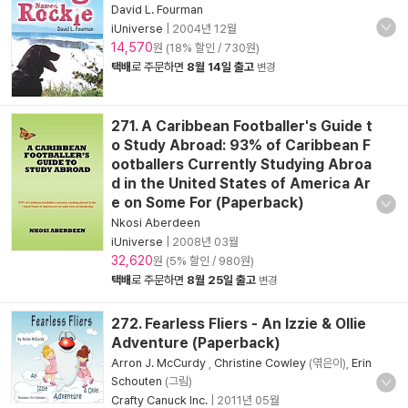
David L. Fourman
iUniverse
|
2004년 12월
14,570
원 (18% 할인 / 730원)
택배
로 주문하면
8월 14일 출고
변경
271. A Caribbean Footballer's Guide t
o Study Abroad: 93% of Caribbean F
ootballers Currently Studying Abroa
d in the United States of America Ar
e on Some For (Paperback)
Nkosi Aberdeen
iUniverse
|
2008년 03월
32,620
원 (5% 할인 / 980원)
택배
로 주문하면
8월 25일 출고
변경
272. Fearless Fliers - An Izzie & Ollie
Adventure (Paperback)
Arron J. McCurdy
,
Christine Cowley
(엮은이),
Erin
Schouten
(그림)
Crafty Canuck Inc.
|
2011년 05월