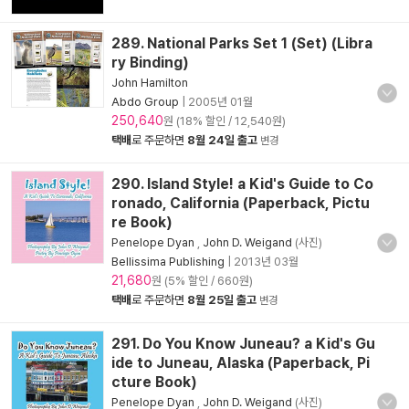
289. National Parks Set 1 (Set) (Libra
ry Binding)
John Hamilton
Abdo Group
|
2005년 01월
250,640
원 (18% 할인 / 12,540원)
택배
로 주문하면
8월 24일 출고
변경
290. Island Style! a Kid's Guide to Co
ronado, California (Paperback, Pictu
re Book)
Penelope Dyan
,
John D. Weigand
(사진)
Bellissima Publishing
|
2013년 03월
21,680
원 (5% 할인 / 660원)
택배
로 주문하면
8월 25일 출고
변경
291. Do You Know Juneau? a Kid's Gu
ide to Juneau, Alaska (Paperback, Pi
cture Book)
Penelope Dyan
,
John D. Weigand
(사진)