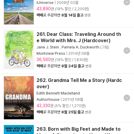
iUniverse
|
2008년 02월
43,890
원 (18% 할인 / 2,200원)
택배
로 주문하면
8월 14일 출고
변경
261. Dear Class: Traveling Around th
e World with Mrs. J (Hardcover)
Jane J. Stein
,
Pamela A. Duckworth
(그림)
Montview Press
|
2014년 08월
36,560
원 (18% 할인 / 1,830원)
택배
로 주문하면
8월 24일 출고
변경
262. Grandma Tell Me a Story (Hardc
over)
Edith Bennett Maclelland
Authorhouse
|
2011년 08월
42,330
원 (5% 할인 / 1,270원)
택배
로 주문하면
8월 25일 출고
변경
263. Born with Big Feet and Made to