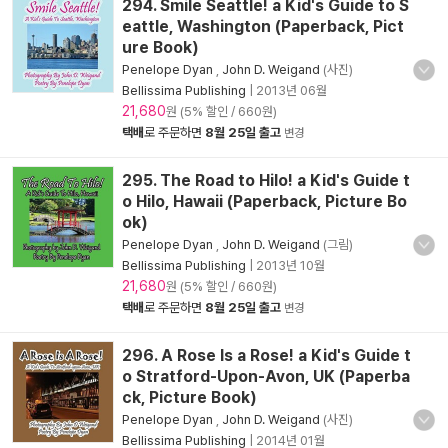
294. Smile Seattle! a Kid's Guide to S
eattle, Washington (Paperback, Pict
ure Book)
Penelope Dyan
,
John D. Weigand
(사진)
Bellissima Publishing
|
2013년 06월
21,680
원 (5% 할인 / 660원)
택배
로 주문하면
8월 25일 출고
변경
295. The Road to Hilo! a Kid's Guide t
o Hilo, Hawaii (Paperback, Picture Bo
ok)
Penelope Dyan
,
John D. Weigand
(그림)
Bellissima Publishing
|
2013년 10월
21,680
원 (5% 할인 / 660원)
택배
로 주문하면
8월 25일 출고
변경
296. A Rose Is a Rose! a Kid's Guide t
o Stratford-Upon-Avon, UK (Paperba
ck, Picture Book)
Penelope Dyan
,
John D. Weigand
(사진)
Bellissima Publishing
|
2014년 01월