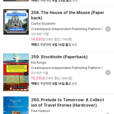
택배
로 주문하면
8월 25일 출고
변경
258. The House of the Mouse (Paper
back)
Clarke Elizabeth
Createspace Independent Publishing Platform
|
2014년 12월
14,630
원 (18% 할인 / 740원)
택배
로 주문하면
8월 14일 출고
변경
259. Stockholm (Paperback)
Kid Kongo
Createspace Independent Publishing Platform
|
2015년 11월
19,030
원 (18% 할인 / 960원)
택배
로 주문하면
8월 14일 출고
변경
260. Prelude to Tomorrow: A Collect
ion of Travel Stories (Hardcover)
Paul Hudson