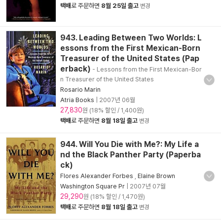
택배
로 주문하면
8월 25일 출고
변경
943. Leading Between Two Worlds: L
essons from the First Mexican-Born
Treasurer of the United States (Pap
erback)
- Lessons from the First Mexican-Bor
n Treasurer of the United States
Rosario Marin
Atria Books
|
2007년 06월
27,830
원 (18% 할인 / 1,400원)
택배
로 주문하면
8월 18일 출고
변경
944. Will You Die with Me?: My Life a
nd the Black Panther Party (Paperba
ck)
Flores Alexander Forbes
,
Elaine Brown
Washington Square Pr
|
2007년 07월
29,290
원 (18% 할인 / 1,470원)
택배
로 주문하면
8월 18일 출고
변경