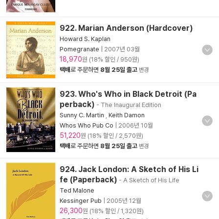
922. Marian Anderson (Hardcover)
Howard S. Kaplan
Pomegranate
|
2007년 03월
18,970
원 (18% 할인 / 950원)
택배
로 주문하면
8월 25일 출고
변경
923. Who's Who in Black Detroit (Pa
perback)
- The Inaugural Edition
Sunny C. Martin
,
Keith Damon
Whos Who Pub Co
|
2006년 10월
51,220
원 (18% 할인 / 2,570원)
택배
로 주문하면
8월 25일 출고
변경
924. Jack London: A Sketch of His Li
fe (Paperback)
- A Sketch of His Life
Ted Malone
Kessinger Pub
|
2005년 12월
26,300
원 (18% 할인 / 1,320원)