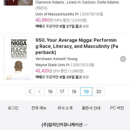
Clarence Adams
,
Lewis H. Carlson
,
Della Adams
(엮은이)
Univ of Massachusetts Pr
|
2007년 06월
40,960
원 (18% 할인 / 2,050원)
택배
로 주문하면
8월 27일 출고
변경
950. Your Average Nigga: Performin
g Race, Literacy, and Masculinity (Pa
perback)
Vershawn Ashanti Young
Wayne State Univ Pr
|
2007년 03월
42,420
원 (5% 할인 / 1,280원)
택배
로 주문하면
8월 26일 출고
변경
16
17
18
19
20
로그인
전체 메뉴
회사 소개
출판사 안내
PC 버전
(주)알라딘커뮤니케이션