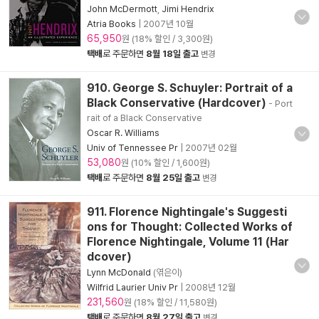
John McDermott
,
Jimi Hendrix
Atria Books
|
2007년 10월
65,950
원 (18% 할인 / 3,300원)
택배
로 주문하면
8월 18일 출고
변경
910. George S. Schuyler: Portrait of a
Black Conservative (Hardcover)
- Port
rait of a Black Conservative
Oscar R. Williams
Univ of Tennessee Pr
|
2007년 02월
53,080
원 (10% 할인 / 1,600원)
택배
로 주문하면
8월 25일 출고
변경
911. Florence Nightingale's Suggesti
ons for Thought: Collected Works of
Florence Nightingale, Volume 11 (Har
dcover)
Lynn McDonald
(엮은이)
Wilfrid Laurier Univ Pr
|
2008년 12월
231,560
원 (18% 할인 / 11,580원)
택배
로 주문하면
8월 27일 출고
변경