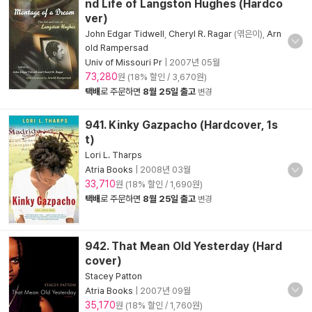
nd Life of Langston Hughes (Hardco
ver)
John Edgar Tidwell
,
Cheryl R. Ragar
(엮은이),
Arn
old Rampersad
Univ of Missouri Pr
|
2007년 05월
73,280
원 (18% 할인 / 3,670원)
택배
로 주문하면
8월 25일 출고
변경
941. Kinky Gazpacho (Hardcover, 1s
t)
Lori L. Tharps
Atria Books
|
2008년 03월
33,710
원 (18% 할인 / 1,690원)
택배
로 주문하면
8월 25일 출고
변경
942. That Mean Old Yesterday (Hard
cover)
Stacey Patton
Atria Books
|
2007년 09월
35,170
원 (18% 할인 / 1,760원)