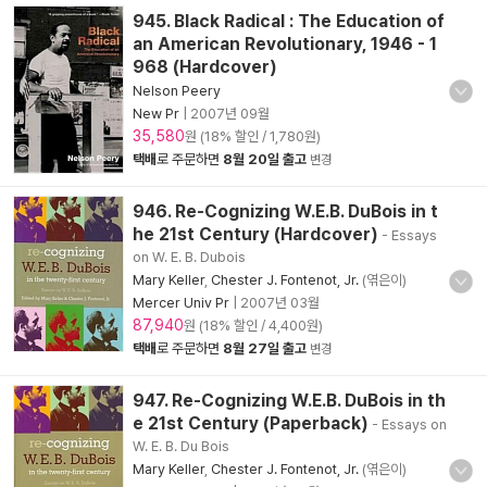
945. Black Radical : The Education of
an American Revolutionary, 1946 - 1
968 (Hardcover)
Nelson Peery
New Pr
|
2007년 09월
35,580
원 (18% 할인 / 1,780원)
택배
로 주문하면
8월 20일 출고
변경
946. Re-Cognizing W.E.B. DuBois in t
he 21st Century (Hardcover)
- Essays
on W. E. B. Dubois
Mary Keller
,
Chester J. Fontenot, Jr.
(엮은이)
Mercer Univ Pr
|
2007년 03월
87,940
원 (18% 할인 / 4,400원)
택배
로 주문하면
8월 27일 출고
변경
947. Re-Cognizing W.E.B. DuBois in th
e 21st Century (Paperback)
- Essays on
W. E. B. Du Bois
Mary Keller
,
Chester J. Fontenot, Jr.
(엮은이)