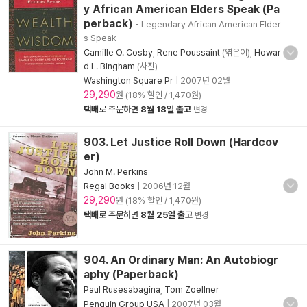
y African American Elders Speak (Pa
perback)
- Legendary African American Elder
s Speak
Camille O. Cosby
,
Rene Poussaint
(엮은이),
Howar
d L. Bingham
(사진)
Washington Square Pr
|
2007년 02월
29,290
원 (18% 할인 / 1,470원)
택배
로 주문하면
8월 18일 출고
변경
903. Let Justice Roll Down (Hardcov
er)
John M. Perkins
Regal Books
|
2006년 12월
29,290
원 (18% 할인 / 1,470원)
택배
로 주문하면
8월 25일 출고
변경
904. An Ordinary Man: An Autobiogr
aphy (Paperback)
Paul Rusesabagina
,
Tom Zoellner
Penguin Group USA
|
2007년 03월