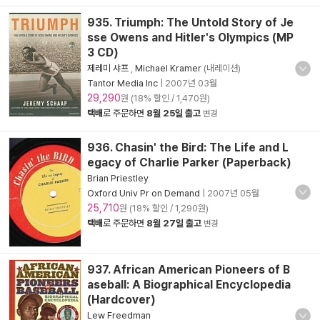
935. Triumph: The Untold Story of Je
sse Owens and Hitler's Olympics (MP
3 CD)
제레미 샤프
,
Michael Kramer
(내레이션)
Tantor Media Inc
|
2007년 03월
29,290
원 (18% 할인 / 1,470원)
택배
로 주문하면
8월 25일 출고
변경
936. Chasin' the Bird: The Life and L
egacy of Charlie Parker (Paperback)
Brian Priestley
Oxford Univ Pr on Demand
|
2007년 05월
25,710
원 (18% 할인 / 1,290원)
택배
로 주문하면
8월 27일 출고
변경
937. African American Pioneers of B
aseball: A Biographical Encyclopedia
(Hardcover)
Lew Freedman