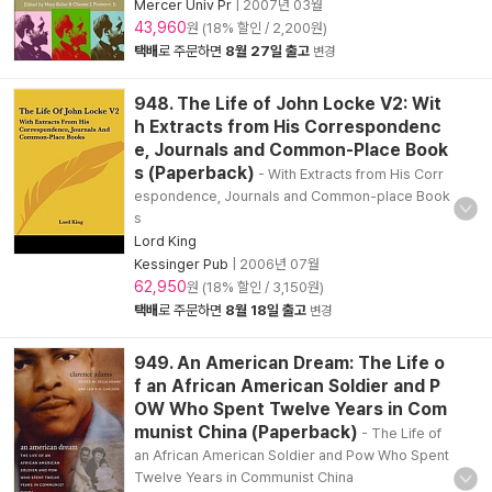
Mercer Univ Pr
|
2007년 03월
43,960
원 (18% 할인 / 2,200원)
택배
로 주문하면
8월 27일 출고
변경
948. The Life of John Locke V2: Wit
h Extracts from His Correspondenc
e, Journals and Common-Place Book
s (Paperback)
- With Extracts from His Corr
espondence, Journals and Common-place Book
s
Lord King
Kessinger Pub
|
2006년 07월
62,950
원 (18% 할인 / 3,150원)
택배
로 주문하면
8월 18일 출고
변경
949. An American Dream: The Life o
f an African American Soldier and P
OW Who Spent Twelve Years in Com
munist China (Paperback)
- The Life of
an African American Soldier and Pow Who Spent
Twelve Years in Communist China