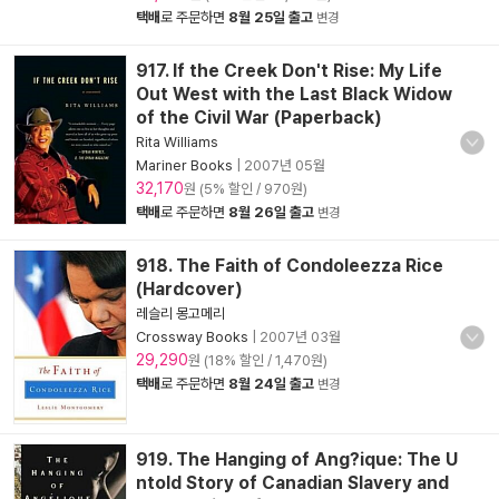
택배
로 주문하면
8월 25일 출고
변경
917. If the Creek Don't Rise: My Life
Out West with the Last Black Widow
of the Civil War (Paperback)
Rita Williams
Mariner Books
|
2007년 05월
32,170
원 (5% 할인 / 970원)
택배
로 주문하면
8월 26일 출고
변경
918. The Faith of Condoleezza Rice
(Hardcover)
레슬리 몽고메리
Crossway Books
|
2007년 03월
29,290
원 (18% 할인 / 1,470원)
택배
로 주문하면
8월 24일 출고
변경
919. The Hanging of Ang?ique: The U
ntold Story of Canadian Slavery and