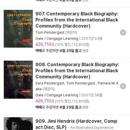
변경
907. Contemporary Black Biography:
Profiles from the International Black
Community (Hardcover)
Tom Pendergast
(엮은이)
Gale / Cengage Learning
|
2007년 03월
426,710
원 (10% 할인 / 12,810원)
택배
로 주문하면
8월 25일 출고
변경
908. Contemporary Black Biography:
Profiles from the International Black
Community (Hardcover)
Sara Pendergast
,
Tom Pendergast
,
Pamela M. K
alte
(엮은이)
Gale / Cengage Learning
|
2007년 08월
426,710
원 (10% 할인 / 12,810원)
택배
로 주문하면
8월 25일 출고
변경
909. Jimi Hendrix (Hardcover, Comp
act Disc, SLP)
- An Illustrated Experience