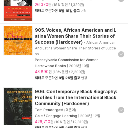
26,370
원 (18% 할인 / 1,320원)
택배
로 주문하면
8월 18일 출고
변경
905. Voices, African American and L
atina Women Share Their Stories of
Success (Hardcover)
- African American
And Latina Women Share Their Stories of Succe
ss
Pennsylvania Commission for Women
Harrowood Books
|
2006년 10월
43,890
원 (18% 할인 / 2,200원)
택배
로 주문하면
8월 25일 출고
변경
906. Contemporary Black Biography:
Profiles from the International Black
Community (Hardcover)
Tom Pendergast
(엮은이)
Gale / Cengage Learning
|
2006년 12월
426,710
원 (10% 할인 / 12,810원)
택배
로 주문하면
8월 25일 출고