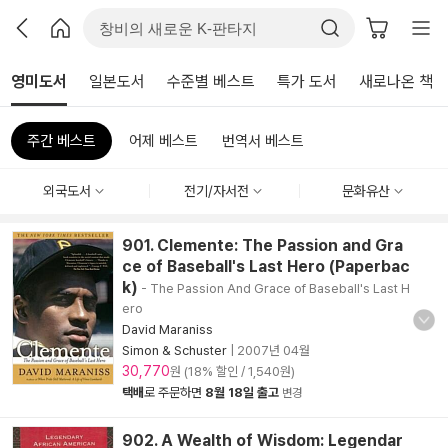
영미도서
일본도서
수준별 베스트
특가 도서
새로나온 책
주간 베스트
어제 베스트
번역서 베스트
외국도서
전기/자서전
문화유산
901. Clemente: The Passion and Gra
ce of Baseball's Last Hero (Paperbac
k)
- The Passion And Grace of Baseball's Last H
ero
David Maraniss
Simon & Schuster
|
2007년 04월
30,770
원 (18% 할인 / 1,540원)
택배
로 주문하면
8월 18일 출고
변경
902. A Wealth of Wisdom: Legendar