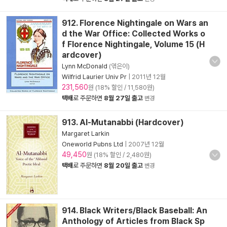
912. Florence Nightingale on Wars an
d the War Office: Collected Works o
f Florence Nightingale, Volume 15 (H
ardcover)
Lynn McDonald
(엮은이)
Wilfrid Laurier Univ Pr
|
2011년 12월
231,560
원 (18% 할인 / 11,580원)
택배
로 주문하면
8월 27일 출고
변경
913. Al-Mutanabbi (Hardcover)
Margaret Larkin
Oneworld Pubns Ltd
|
2007년 12월
49,450
원 (18% 할인 / 2,480원)
택배
로 주문하면
8월 20일 출고
변경
914. Black Writers/Black Baseball: An
Anthology of Articles from Black Sp