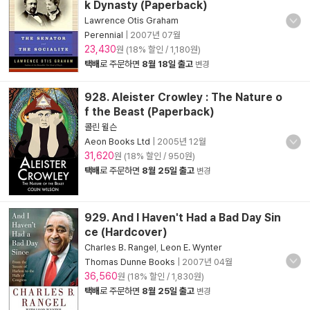
k Dynasty (Paperback)
Lawrence Otis Graham
Perennial
|
2007년 07월
23,430
원 (18% 할인 / 1,180원)
택배
로 주문하면
8월 18일 출고
변경
928. Aleister Crowley : The Nature o
f the Beast (Paperback)
콜린 윌슨
Aeon Books Ltd
|
2005년 12월
31,620
원 (18% 할인 / 950원)
택배
로 주문하면
8월 25일 출고
변경
929. And I Haven't Had a Bad Day Sin
ce (Hardcover)
Charles B. Rangel
,
Leon E. Wynter
Thomas Dunne Books
|
2007년 04월
36,560
원 (18% 할인 / 1,830원)
택배
로 주문하면
8월 25일 출고
변경