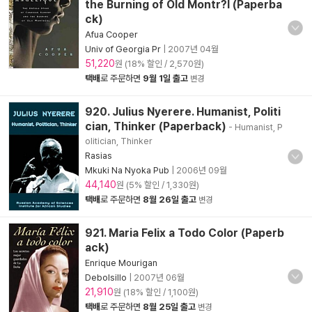
the Burning of Old Montr?l (Paperba
ck)
Afua Cooper
Univ of Georgia Pr
|
2007년 04월
51,220
원 (18% 할인 / 2,570원)
택배
로 주문하면
9월 1일 출고
변경
920. Julius Nyerere. Humanist, Politi
cian, Thinker (Paperback)
- Humanist, P
olitician, Thinker
Rasias
Mkuki Na Nyoka Pub
|
2006년 09월
44,140
원 (5% 할인 / 1,330원)
택배
로 주문하면
8월 26일 출고
변경
921. Maria Felix a Todo Color (Paperb
ack)
Enrique Mourigan
Debolsillo
|
2007년 06월
21,910
원 (18% 할인 / 1,100원)
택배
로 주문하면
8월 25일 출고
변경