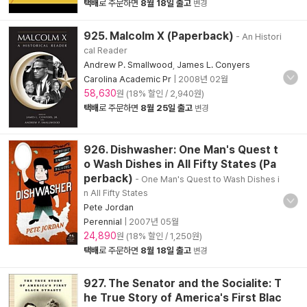
택배
로 주문하면
8월 18일 출고
변경
925. Malcolm X (Paperback)
- An Histori
cal Reader
Andrew P. Smallwood
,
James L. Conyers
Carolina Academic Pr
|
2008년 02월
58,630
원 (18% 할인 / 2,940원)
택배
로 주문하면
8월 25일 출고
변경
926. Dishwasher: One Man's Quest t
o Wash Dishes in All Fifty States (Pa
perback)
- One Man's Quest to Wash Dishes i
n All Fifty States
Pete Jordan
Perennial
|
2007년 05월
24,890
원 (18% 할인 / 1,250원)
택배
로 주문하면
8월 18일 출고
변경
927. The Senator and the Socialite: T
he True Story of America's First Blac