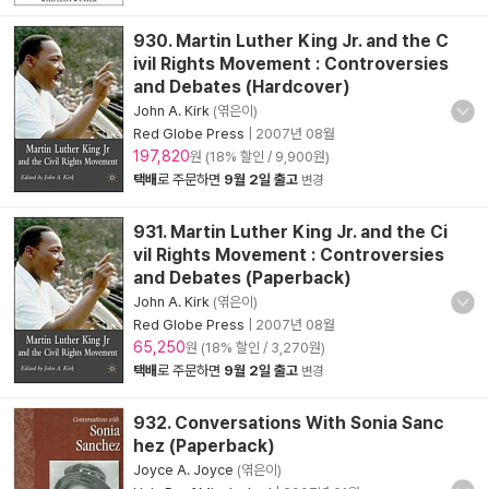
930. Martin Luther King Jr. and the C
ivil Rights Movement : Controversies
and Debates (Hardcover)
John A. Kirk
(엮은이)
Red Globe Press
|
2007년 08월
197,820
원 (18% 할인 / 9,900원)
택배
로 주문하면
9월 2일 출고
변경
931. Martin Luther King Jr. and the Ci
vil Rights Movement : Controversies
and Debates (Paperback)
John A. Kirk
(엮은이)
Red Globe Press
|
2007년 08월
65,250
원 (18% 할인 / 3,270원)
택배
로 주문하면
9월 2일 출고
변경
932. Conversations With Sonia Sanc
hez (Paperback)
Joyce A. Joyce
(엮은이)