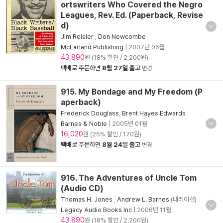
ortswriters Who Covered the Negro
Leagues, Rev. Ed. (Paperback, Revise
d)
Jim Reisler
,
Don Newcombe
McFarland Publishing
|
2007년 06월
43,890
원 (18% 할인 / 2,200원)
택배
로 주문하면
8월 27일 출고
변경
915. My Bondage and My Freedom (P
aperback)
Frederick Douglass
,
Brent Hayes Edwards
Barnes & Noble
|
2005년 01월
16,020
원 (25% 할인 / 170원)
택배
로 주문하면
8월 24일 출고
변경
916. The Adventures of Uncle Tom
(Audio CD)
Thomas H. Jones
,
Andrew L. Barnes
(내레이션)
Legacy Audio Books Inc
|
2006년 11월
43,890
원 (18% 할인 / 2,200원)