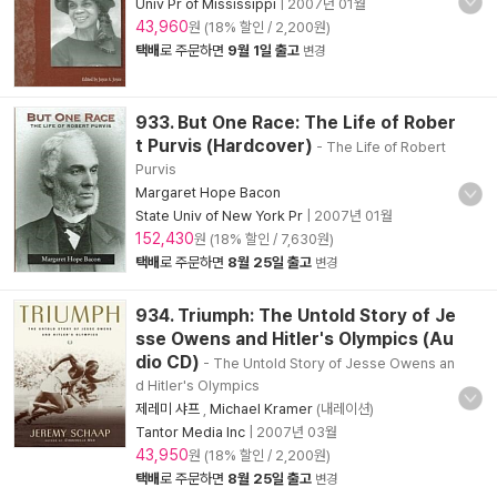
Univ Pr of Mississippi
|
2007년 01월
43,960
원 (18% 할인 / 2,200원)
택배
로 주문하면
9월 1일 출고
변경
933. But One Race: The Life of Rober
t Purvis (Hardcover)
- The Life of Robert
Purvis
Margaret Hope Bacon
State Univ of New York Pr
|
2007년 01월
152,430
원 (18% 할인 / 7,630원)
택배
로 주문하면
8월 25일 출고
변경
934. Triumph: The Untold Story of Je
sse Owens and Hitler's Olympics (Au
dio CD)
- The Untold Story of Jesse Owens an
d Hitler's Olympics
제레미 샤프
,
Michael Kramer
(내레이션)
Tantor Media Inc
|
2007년 03월
43,950
원 (18% 할인 / 2,200원)
택배
로 주문하면
8월 25일 출고
변경