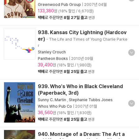
Greenwood Pub Group
|
2007년 04월
133,380
원 (18% 할인 / 6,670원)
택배
로 주문하면
8월 27일 출고
변경
938. Kansas City Lightning (Hardcov
er)
- The Life and Times of Young Charlie Parke
r
Stanley Crouch
Pantheon Books
|
2010년 09월
39,490
원 (18% 할인 / 1,980원)
택배
로 주문하면
8월 25일 출고
변경
939. Who's Who in Black Cleveland
(Paperback, 3rd)
Sunny C. Martin
,
Stephanie Tubbs Jones
Whos Who Pub Co
|
2007년 01월
36,560
원 (18% 할인 / 1,830원)
택배
로 주문하면
8월 25일 출고
변경
940. Montage of a Dream: The Art a