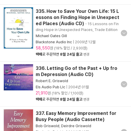
335. How to Save Your Own Life: 15 L
essons on Finding Hope in Unexpect
ed Places (Audio CD)
- 15 Lessons on Fin
ding Hope in Unexpected Places, Trade Edition
Michael Gates Gill
Blackstone Audio Inc
|
2009년 12월
58,550
원 (18% 할인 / 2,930원)
택배
로 주문하면
8월 24일 출고
변경
336. Letting Go of the Past + Up fro
m Depression (Audio CD)
Robert E. Griswold
Els Audio Pub Llc
|
2004년 01월
21,910
원 (18% 할인 / 1,100원)
택배
로 주문하면
8월 24일 출고
변경
337. Easy Memory Improvement for
Busy People (Audio Cassette)
Bob Griswold
,
Deirdre Griswold