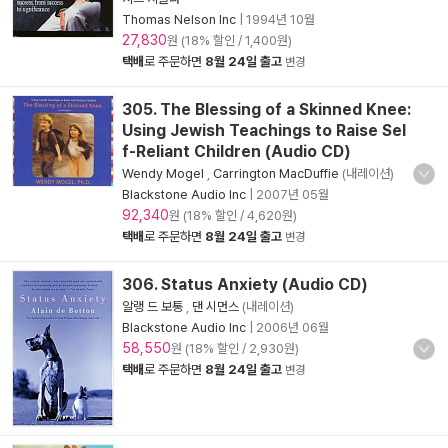
Thomas Nelson Inc
|
1994년 10월
27,830
원 (18% 할인 / 1,400원)
택배
로 주문하면
8월 24일 출고
변경
305. The Blessing of a Skinned Knee:
Using Jewish Teachings to Raise Sel
f-Reliant Children (Audio CD)
Wendy Mogel
,
Carrington MacDuffie
(내레이션)
Blackstone Audio Inc
|
2007년 05월
92,340
원 (18% 할인 / 4,620원)
택배
로 주문하면
8월 24일 출고
변경
306. Status Anxiety (Audio CD)
알랭 드 보통
,
댄 시먼스
(내레이션)
Blackstone Audio Inc
|
2006년 06월
58,550
원 (18% 할인 / 2,930원)
택배
로 주문하면
8월 24일 출고
변경