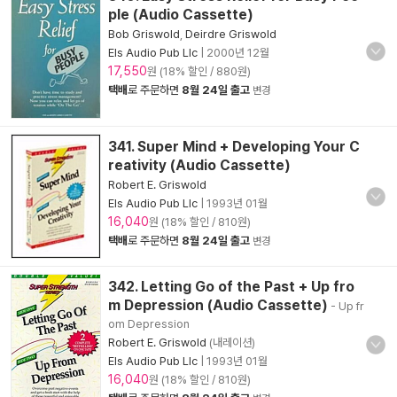
ple (Audio Cassette)
Bob Griswold
,
Deirdre Griswold
Els Audio Pub Llc
|
2000년 12월
17,550
원 (18% 할인 / 880원)
택배
로 주문하면
8월 24일 출고
변경
341. Super Mind + Developing Your C
reativity (Audio Cassette)
Robert E. Griswold
Els Audio Pub Llc
|
1993년 01월
16,040
원 (18% 할인 / 810원)
택배
로 주문하면
8월 24일 출고
변경
342. Letting Go of the Past + Up fro
m Depression (Audio Cassette)
- Up fr
om Depression
Robert E. Griswold
(내레이션)
Els Audio Pub Llc
|
1993년 01월
16,040
원 (18% 할인 / 810원)