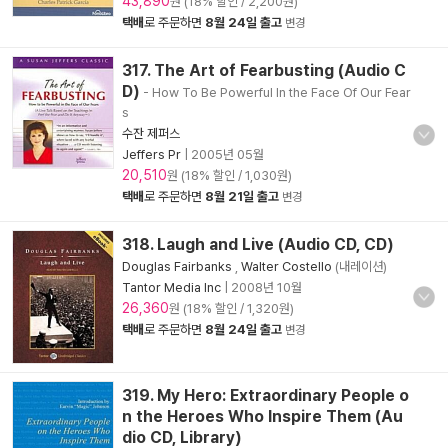
43,890
원 (18% 할인 / 2,200원)
택배
로 주문하면
8월 24일 출고
변경
317. The Art of Fearbusting (Audio C
D)
- How To Be Powerful In the Face Of Our Fear
s
수잔 제퍼스
Jeffers Pr
|
2005년 05월
20,510
원 (18% 할인 / 1,030원)
택배
로 주문하면
8월 21일 출고
변경
318. Laugh and Live (Audio CD, CD)
Douglas Fairbanks
,
Walter Costello
(내레이션)
Tantor Media Inc
|
2008년 10월
26,360
원 (18% 할인 / 1,320원)
택배
로 주문하면
8월 24일 출고
변경
319. My Hero: Extraordinary People o
n the Heroes Who Inspire Them (Au
dio CD, Library)