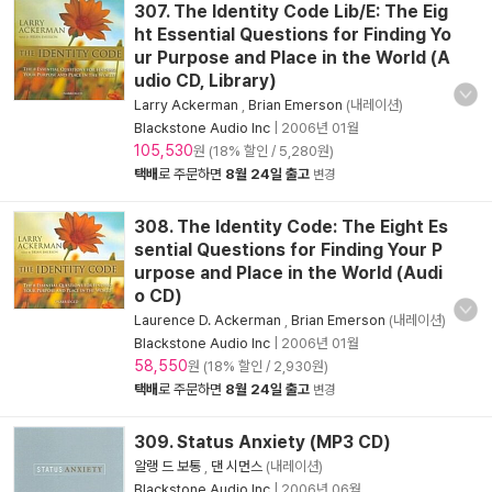
307. The Identity Code Lib/E: The Eig
ht Essential Questions for Finding Yo
ur Purpose and Place in the World (A
udio CD, Library)
Larry Ackerman
,
Brian Emerson
(내레이션)
Blackstone Audio Inc
|
2006년 01월
105,530
원 (18% 할인 / 5,280원)
택배
로 주문하면
8월 24일 출고
변경
308. The Identity Code: The Eight Es
sential Questions for Finding Your P
urpose and Place in the World (Audi
o CD)
Laurence D. Ackerman
,
Brian Emerson
(내레이션)
Blackstone Audio Inc
|
2006년 01월
58,550
원 (18% 할인 / 2,930원)
택배
로 주문하면
8월 24일 출고
변경
309. Status Anxiety (MP3 CD)
알랭 드 보통
,
댄 시먼스
(내레이션)
Blackstone Audio Inc
|
2006년 06월