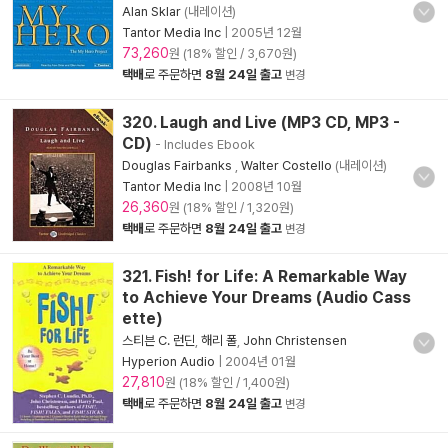
Alan Sklar
(내레이션)
Tantor Media Inc
|
2005년 12월
73,260
원 (18% 할인 / 3,670원)
택배
로 주문하면
8월 24일 출고
변경
320. Laugh and Live (MP3 CD, MP3 -
CD)
- Includes Ebook
Douglas Fairbanks
,
Walter Costello
(내레이션)
Tantor Media Inc
|
2008년 10월
26,360
원 (18% 할인 / 1,320원)
택배
로 주문하면
8월 24일 출고
변경
321. Fish! for Life: A Remarkable Way
to Achieve Your Dreams (Audio Cass
ette)
스티븐 C. 런딘
,
해리 폴
,
John Christensen
Hyperion Audio
|
2004년 01월
27,810
원 (18% 할인 / 1,400원)
택배
로 주문하면
8월 24일 출고
변경