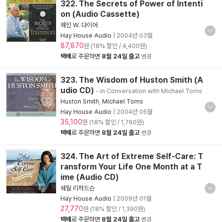
322. The Secrets of Power of Intenti
on (Audio Cassette)
웨인 W. 다이어
Hay House Audio
|
2004년 03월
87,870
원 (18% 할인 / 4,400원)
택배
로 주문하면
8월 24일 출고
변경
323. The Wisdom of Huston Smith (A
udio CD)
- in Conversation with Michael Toms
Huston Smith
,
Michael Toms
Hay House Audio
|
2004년 05월
35,100
원 (18% 할인 / 1,760원)
택배
로 주문하면
8월 24일 출고
변경
324. The Art of Extreme Self-Care: T
ransform Your Life One Month at a T
ime (Audio CD)
쉐릴 리처드슨
Hay House Audio
|
2009년 01월
27,770
원 (18% 할인 / 1,390원)
택배
로 주문하면
8월 24일 출고
변경