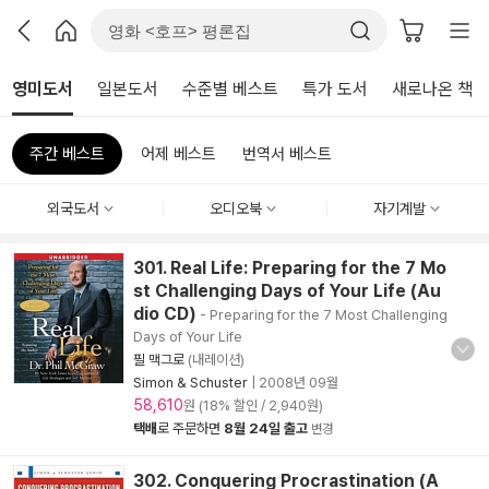
영미도서
일본도서
수준별 베스트
특가 도서
새로나온 책
주간 베스트
어제 베스트
번역서 베스트
외국도서
오디오북
자기계발
301. Real Life: Preparing for the 7 Mo
st Challenging Days of Your Life (Au
dio CD)
- Preparing for the 7 Most Challenging
Days of Your Life
필 맥그로
(내레이션)
Simon & Schuster
|
2008년 09월
58,610
원 (18% 할인 / 2,940원)
택배
로 주문하면
8월 24일 출고
변경
302. Conquering Procrastination (A