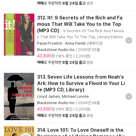
택배
로 주문하면
8월 24일 출고
변경
312. It!: 9 Secrets of the Rich and Fa
mous That Will Take You to the Top
(MP3 CD)
- 9 Secrets Of The Rich And Famou
s That Will Take You To The Top, Library Edition
Paula Froelich
,
Anna Fields
(내레이션)
Blackstone Audio Inc
|
2005년 05월
43,890
원 (18% 할인 / 2,200원)
택배
로 주문하면
8월 24일 출고
변경
313. Seven Life Lessons from Noah's
Ark: How to Survive a Flood in Your Li
fe (MP3 CD, Library)
Lloyd James
,
Michael Levine
Blackstone Audio Inc
|
2004년 08월
43,890
원 (18% 할인 / 2,200원)
택배
로 주문하면
8월 24일 출고
변경
314. Love 101: To Love Oneself is the