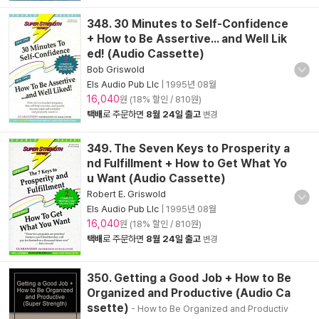
348. 30 Minutes to Self-Confidence
+ How to Be Assertive... and Well Lik
ed! (Audio Cassette)
Bob Griswold
Els Audio Pub Llc
|
1995년 08월
16,040
원 (18% 할인 / 810원)
택배
로 주문하면
8월 24일 출고
변경
349. The Seven Keys to Prosperity a
nd Fulfillment + How to Get What Yo
u Want (Audio Cassette)
Robert E. Griswold
Els Audio Pub Llc
|
1995년 08월
16,040
원 (18% 할인 / 810원)
택배
로 주문하면
8월 24일 출고
변경
350. Getting a Good Job + How to Be
Organized and Productive (Audio Ca
ssette)
- How to Be Organized and Productiv