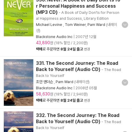
r Personal Happiness and Success
(MP3 CD)
- A Book of Daily Don'ts for Person
al Happiness and Success, Library Edition
Michael Levine
,
Tom Weiner
,
Pam Ward
(내레이
션)
Blackstone Audio Inc
|
2007년 12월
43,890
원 (18% 할인 / 2,200원)
택배
로 주문하면
8월 24일 출고
변경
331. The Second Journey: The Road
Back to Yourself (Audio CD)
- The Road
Back to Yourself
조안 앤더슨
,
Pam Ward
(내레이션)
Blackstone Audio Inc
|
2008년 05월
58,630
원 (18% 할인 / 2,940원)
택배
로 주문하면
8월 24일 출고
변경
332. The Second Journey: The Road
Back to Yourself (Audio CD)
- The Road
Back to Yourself