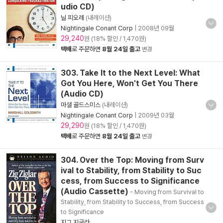
udio CD)
닐 피오레
(내레이션)
Nightingale Conant Corp
|
2008년 09월
29,240
원 (18% 할인 / 1,470원)
택배
로 주문하면
8월 24일 출고
변경
303. Take It to the Next Level: What
Got You Here, Won't Get You There
(Audio CD)
마셜 골드스미스
(내레이션)
Nightingale Conant Corp
|
2009년 03월
29,290
원 (18% 할인 / 1,470원)
택배
로 주문하면
8월 24일 출고
변경
304. Over the Top: Moving from Surv
ival to Stability, from Stability to Suc
cess, from Success to Significance
(Audio Cassette)
- Moving from Survival to
Stability, from Stability to Success, from Success
to Significance
지그 지글라