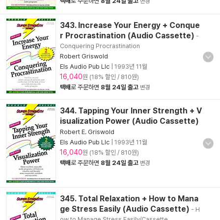
택배
로 주문하면
8월 24일 출고
변경
343. Increase Your Energy + Conque
r Procrastination (Audio Cassette)
-
Conquering Procrastination
Robert Griswold
Els Audio Pub Llc
|
1993년 11월
16,040
원 (18% 할인 / 810원)
택배
로 주문하면
8월 24일 출고
변경
344. Tapping Your Inner Strength + V
isualization Power (Audio Cassette)
Robert E. Griswold
Els Audio Pub Llc
|
1993년 11월
16,040
원 (18% 할인 / 810원)
택배
로 주문하면
8월 24일 출고
변경
345. Total Relaxation + How to Mana
ge Stress Easily (Audio Cassette)
- H
ow to Manage Stress Easily/Cassette