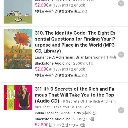
52,690
원 (18% 할인 / 2,640원)
택배
로 주문하면
8월 24일 출고
변경
310. The Identity Code: The Eight Es
sential Questions for Finding Your P
urpose and Place in the World (MP3
CD, Library)
Laurence D. Ackerman
,
Brian Emerson
(내레이션)
Blackstone Audio Inc
|
2006년 01월
52,690
원 (18% 할인 / 2,640원)
택배
로 주문하면
8월 24일 출고
변경
311. It!: 9 Secrets of the Rich and Fa
mous That Will Take You to the Top
(Audio CD)
- 9 Secrets Of The Rich And Fam
ous That'll Take You To The Top
Paula Froelich
,
Anna Fields
(내레이션)
Blackstone Audio Inc
|
2005년 05월
52,690
원 (18% 할인 / 2,640원)