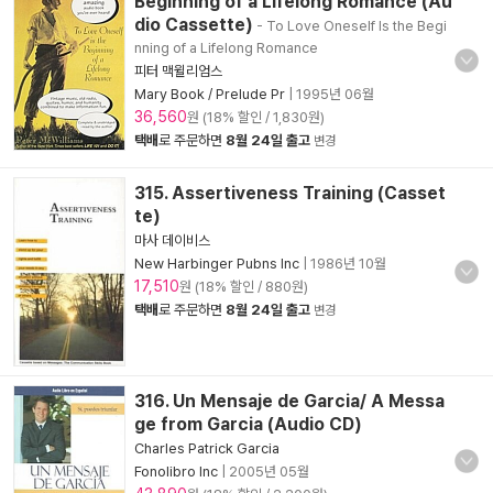
Beginning of a Lifelong Romance (Au
dio Cassette)
- To Love Oneself Is the Begi
nning of a Lifelong Romance
피터 맥윌리엄스
Mary Book / Prelude Pr
|
1995년 06월
36,560
원 (18% 할인 / 1,830원)
택배
로 주문하면
8월 24일 출고
변경
315. Assertiveness Training (Casset
te)
마사 데이비스
New Harbinger Pubns Inc
|
1986년 10월
17,510
원 (18% 할인 / 880원)
택배
로 주문하면
8월 24일 출고
변경
316. Un Mensaje de Garcia/ A Messa
ge from Garcia (Audio CD)
Charles Patrick Garcia
Fonolibro Inc
|
2005년 05월