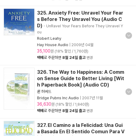
325. Anxiety Free: Unravel Your Fear
s Before They Unravel You (Audio C
D)
- UnRavel Your Fears Before They Unravel Y
ou
Robert Leahy
Hay House Audio
|
2009년 04월
35,100
원 (18% 할인 / 1,760원)
택배
로 주문하면
8월 24일 출고
변경
326. The Way to Happiness: A Comm
on Sense Guide to Better Living [Wit
h Paperback Book] (Audio CD)
론 허버드
Bridge Pubns Inc Audio
|
2007년 11월
36,630
원 (18% 할인 / 1,840원)
택배
로 주문하면
8월 24일 출고
변경
327. El Camino a la Felicidad: Una Gui
a Basada En El Sentido Comun Para V