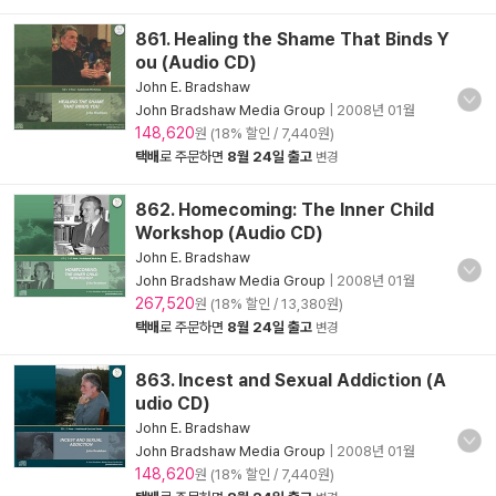
861. Healing the Shame That Binds Y
ou (Audio CD)
John E. Bradshaw
John Bradshaw Media Group
|
2008년 01월
148,620
원 (18% 할인 / 7,440원)
택배
로 주문하면
8월 24일 출고
변경
862. Homecoming: The Inner Child
Workshop (Audio CD)
John E. Bradshaw
John Bradshaw Media Group
|
2008년 01월
267,520
원 (18% 할인 / 13,380원)
택배
로 주문하면
8월 24일 출고
변경
863. Incest and Sexual Addiction (A
udio CD)
John E. Bradshaw
John Bradshaw Media Group
|
2008년 01월
148,620
원 (18% 할인 / 7,440원)