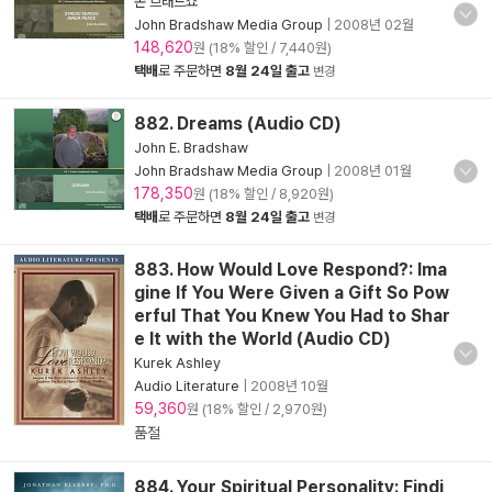
존 브래드쇼
John Bradshaw Media Group
|
2008년 02월
148,620
원 (18% 할인 / 7,440원)
택배
로 주문하면
8월 24일 출고
변경
882. Dreams (Audio CD)
John E. Bradshaw
John Bradshaw Media Group
|
2008년 01월
178,350
원 (18% 할인 / 8,920원)
택배
로 주문하면
8월 24일 출고
변경
883. How Would Love Respond?: Ima
gine If You Were Given a Gift So Pow
erful That You Knew You Had to Shar
e It with the World (Audio CD)
Kurek Ashley
Audio Literature
|
2008년 10월
59,360
원 (18% 할인 / 2,970원)
품절
884. Your Spiritual Personality: Findi