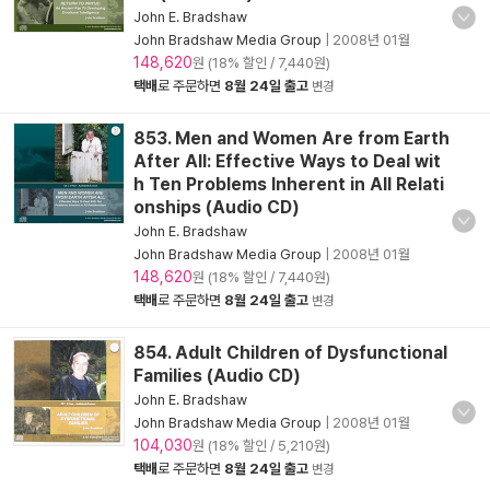
John E. Bradshaw
John Bradshaw Media Group
|
2008년 01월
148,620
원 (18% 할인 / 7,440원)
택배
로 주문하면
8월 24일 출고
변경
853. Men and Women Are from Earth
After All: Effective Ways to Deal wit
h Ten Problems Inherent in All Relati
onships (Audio CD)
John E. Bradshaw
John Bradshaw Media Group
|
2008년 01월
148,620
원 (18% 할인 / 7,440원)
택배
로 주문하면
8월 24일 출고
변경
854. Adult Children of Dysfunctional
Families (Audio CD)
John E. Bradshaw
John Bradshaw Media Group
|
2008년 01월
104,030
원 (18% 할인 / 5,210원)
택배
로 주문하면
8월 24일 출고
변경