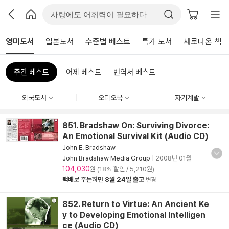
영미도서
일본도서
수준별 베스트
특가 도서
새로나온 책
주간 베스트
어제 베스트
번역서 베스트
외국도서
오디오북
자기계발
851. Bradshaw On: Surviving Divorce:
An Emotional Survival Kit (Audio CD)
John E. Bradshaw
John Bradshaw Media Group
|
2008년 01월
104,030
원 (18% 할인 / 5,210원)
택배
로 주문하면
8월 24일 출고
변경
852. Return to Virtue: An Ancient Ke
y to Developing Emotional Intelligen
ce (Audio CD)