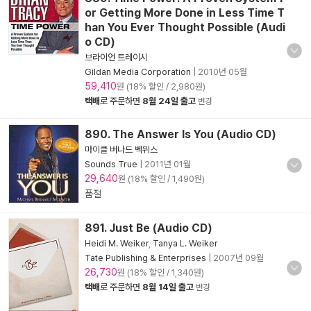
or Getting More Done in Less Time T
han You Ever Thought Possible (Audi
o CD)
브라이언 트레이시
Gildan Media Corporation
|
2010년 05월
59,410
원 (18% 할인 / 2,980원)
택배
로 주문하면
8월 24일 출고
변경
890. The Answer Is You (Audio CD)
마이클 버나드 벡위스
Sounds True
|
2011년 01월
29,640
원 (18% 할인 / 1,490원)
품절
891. Just Be (Audio CD)
Heidi M. Weiker
,
Tanya L. Weiker
Tate Publishing & Enterprises
|
2007년 09월
26,730
원 (18% 할인 / 1,340원)
택배
로 주문하면
8월 14일 출고
변경