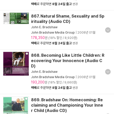
택배
로 주문하면
8월 24일 출고
변경
867. Natural Shame, Sexuality and Sp
irituality (Audio CD)
John E. Bradshaw
John Bradshaw Media Group
|
2008년 01월
178,350
원 (18% 할인 / 8,920원)
택배
로 주문하면
8월 24일 출고
변경
868. Becoming Like Little Children: R
ecovering Your Innocence (Audio C
D)
John E. Bradshaw
John Bradshaw Media Group
|
2008년 01월
193,200
원 (18% 할인 / 9,660원)
택배
로 주문하면
8월 24일 출고
변경
869. Bradshaw On: Homecoming: Re
claiming and Championing Your Inne
r Child (Audio CD)