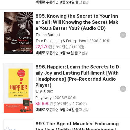
택배
로 주문하면
8월 24일 출고
변경
895. Knowing the Secret to Your Inn
er Self: Will Knowing the Secret Mak
e You a Better You? (Audio CD)
Talitha Barnett
Tate Publishing & Enterprises
|
2008년 10월
22,270
원 (18% 할인 / 1,120원)
택배
로 주문하면
8월 14일 출고
변경
896. Happier: Learn the Secrets to D
aily Joy and Lasting Fulfillment [With
Headphones] (Pre-Recorded Audio
Player)
탈 벤 샤하르
Playaway
|
2008년 09월
89,690
원 (10% 할인 / 2,700원)
택배
로 주문하면
8월 24일 출고
변경
897. The Age of Miracles: Embracing
the New Midlife [With Headphones]