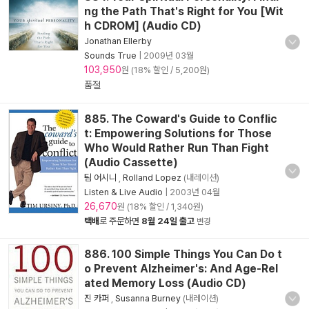
ng the Path That's Right for You [Wit
h CDROM] (Audio CD)
Jonathan Ellerby
Sounds True
|
2009년 03월
103,950
원 (18% 할인 / 5,200원)
품절
885. The Coward's Guide to Conflic
t: Empowering Solutions for Those
Who Would Rather Run Than Fight
(Audio Cassette)
팀 어시니
,
Rolland Lopez
(내레이션)
Listen & Live Audio
|
2003년 04월
26,670
원 (18% 할인 / 1,340원)
택배
로 주문하면
8월 24일 출고
변경
886. 100 Simple Things You Can Do t
o Prevent Alzheimer's: And Age-Rel
ated Memory Loss (Audio CD)
진 카퍼
,
Susanna Burney
(내레이션)