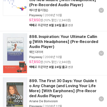
(Pre-Recorded Audio Player)
메리앤 윌리엄슨
Playaway
|
2008년 10월
97,850
원 (10% 할인 / 2,940원)
택배
로 주문하면
8월 24일 출고
변경
898. Inspiration: Your Ultimate Callin
g [With Headphones] (Pre-Recorded
Audio Player)
웨인 다이어
Playaway
|
2008년 10월
97,850
원 (10% 할인 / 2,940원)
택배
로 주문하면
8월 24일 출고
변경
899. The First 30 Days: Your Guide t
o Any Change (and Loving Your Life
More) [With Earphones] (Pre-Recor
ded Audio Player)
Ariane De Bonvoisin
Playaway
|
2008년 12월