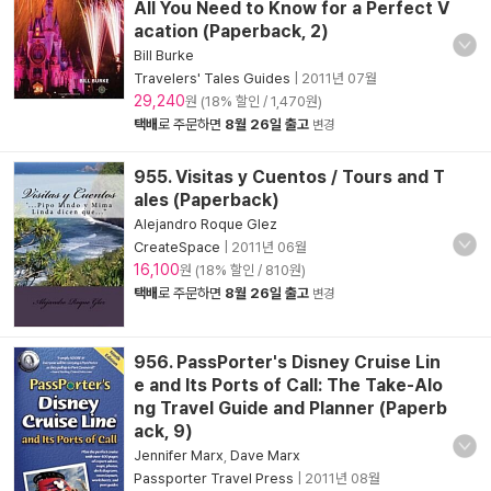
All You Need to Know for a Perfect V
acation (Paperback, 2)
Bill Burke
Travelers' Tales Guides
|
2011년 07월
29,240
원 (18% 할인 / 1,470원)
택배
로 주문하면
8월 26일 출고
변경
955. Visitas y Cuentos / Tours and T
ales (Paperback)
Alejandro Roque Glez
CreateSpace
|
2011년 06월
16,100
원 (18% 할인 / 810원)
택배
로 주문하면
8월 26일 출고
변경
956. PassPorter's Disney Cruise Lin
e and Its Ports of Call: The Take-Alo
ng Travel Guide and Planner (Paperb
ack, 9)
Jennifer Marx
,
Dave Marx
Passporter Travel Press
|
2011년 08월