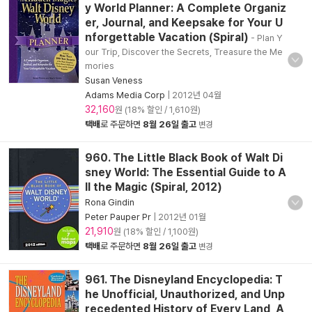
y World Planner: A Complete Organiz
er, Journal, and Keepsake for Your U
nforgettable Vacation (Spiral)
- Plan Y
our Trip, Discover the Secrets, Treasure the Me
mories
Susan Veness
Adams Media Corp
|
2012년 04월
32,160
원 (18% 할인 / 1,610원)
택배
로 주문하면
8월 26일 출고
변경
960. The Little Black Book of Walt Di
sney World: The Essential Guide to A
ll the Magic (Spiral, 2012)
Rona Gindin
Peter Pauper Pr
|
2012년 01월
21,910
원 (18% 할인 / 1,100원)
택배
로 주문하면
8월 26일 출고
변경
961. The Disneyland Encyclopedia: T
he Unofficial, Unauthorized, and Unp
recedented History of Every Land, A