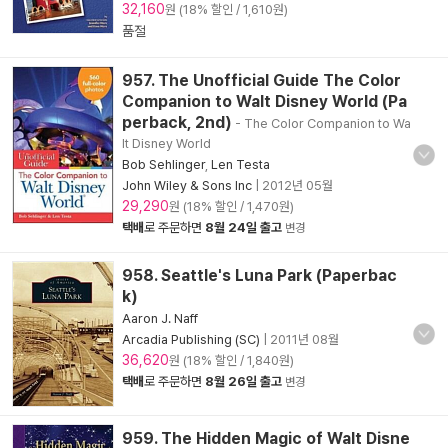
32,160
원 (18% 할인 / 1,610원)
품절
957. The Unofficial Guide The Color
Companion to Walt Disney World (Pa
perback, 2nd)
- The Color Companion to Wa
lt Disney World
Bob Sehlinger
,
Len Testa
John Wiley & Sons Inc
|
2012년 05월
29,290
원 (18% 할인 / 1,470원)
택배
로 주문하면
8월 24일 출고
변경
958. Seattle's Luna Park (Paperbac
k)
Aaron J. Naff
Arcadia Publishing (SC)
|
2011년 08월
36,620
원 (18% 할인 / 1,840원)
택배
로 주문하면
8월 26일 출고
변경
959. The Hidden Magic of Walt Disne