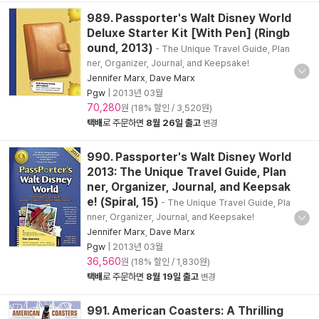
989. Passporter's Walt Disney World
Deluxe Starter Kit [With Pen] (Ringb
ound, 2013)
- The Unique Travel Guide, Plan
ner, Organizer, Journal, and Keepsake!
Jennifer Marx
,
Dave Marx
Pgw
|
2013년 03월
70,280
원 (18% 할인 / 3,520원)
택배
로 주문하면
8월 26일 출고
변경
990. Passporter's Walt Disney World
2013: The Unique Travel Guide, Plan
ner, Organizer, Journal, and Keepsak
e! (Spiral, 15)
- The Unique Travel Guide, Pla
nner, Organizer, Journal, and Keepsake!
Jennifer Marx
,
Dave Marx
Pgw
|
2013년 03월
36,560
원 (18% 할인 / 1,830원)
택배
로 주문하면
8월 19일 출고
변경
991. American Coasters: A Thrilling