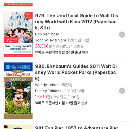
979. The Unofficial Guide to Walt Dis
ney World with Kids 2012 (Paperbac
k, 8th)
Bob Sehlinger
John Wiley & Sons
|
2011년 10월
26,360
원 (18% 할인 / 1,320원)
택배
로 주문하면
8월 24일 출고
변경
980. Birnbaum's Guides 2011 Walt Di
sney World Pocket Parks (Paperbac
k)
Wendy Lefkon
(엮은이)
Disney Editions
|
2010년 12월
17,510
원 (18% 할인 / 880원)
택배
로 주문하면
8월 19일 출고
변경
981. Fun Pier: 1957 to Adventure Pier