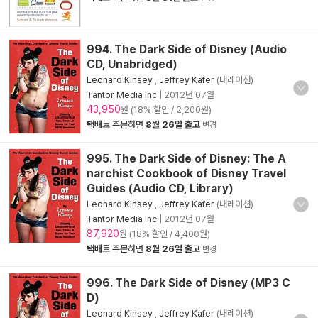
994. The Dark Side of Disney (Audio
CD, Unabridged)
Leonard Kinsey
,
Jeffrey Kafer
(내레이션)
Tantor Media Inc
|
2012년 07월
43,950
원 (18% 할인 / 2,200원)
택배
로 주문하면
8월 26일 출고
변경
995. The Dark Side of Disney: The A
narchist Cookbook of Disney Travel
Guides (Audio CD, Library)
Leonard Kinsey
,
Jeffrey Kafer
(내레이션)
Tantor Media Inc
|
2012년 07월
87,920
원 (18% 할인 / 4,400원)
택배
로 주문하면
8월 26일 출고
변경
996. The Dark Side of Disney (MP3 C
D)
Leonard Kinsey
,
Jeffrey Kafer
(내레이션)