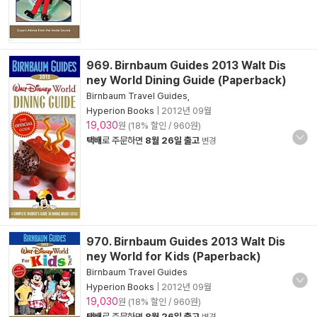
969. Birnbaum Guides 2013 Walt Dis
ney World Dining Guide (Paperback)
Birnbaum Travel Guides,
Hyperion Books
|
2012년 09월
19,030
원 (18% 할인 / 960원)
택배
로 주문하면
8월 26일 출고
변경
970. Birnbaum Guides 2013 Walt Dis
ney World for Kids (Paperback)
Birnbaum Travel Guides
Hyperion Books
|
2012년 09월
19,030
원 (18% 할인 / 960원)
택배
로 주문하면
8월 26일 출고