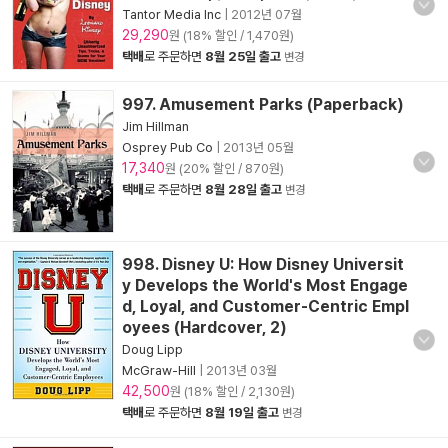
Tantor Media Inc
|
2012년 07월
29,290
원 (18% 할인 / 1,470원)
택배
로 주문하면
8월 25일 출고
변경
997. Amusement Parks (Paperback)
Jim Hillman
Osprey Pub Co
|
2013년 05월
17,340
원 (20% 할인 / 870원)
택배
로 주문하면
8월 28일 출고
변경
998. Disney U: How Disney Universit
y Develops the World's Most Engage
d, Loyal, and Customer-Centric Empl
oyees (Hardcover, 2)
Doug Lipp
McGraw-Hill
|
2013년 03월
42,500
원 (18% 할인 / 2,130원)
택배
로 주문하면
8월 19일 출고
변경