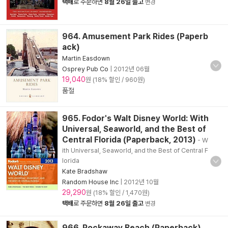
택배
로 주문하면
8월 26일 출고
변경
964. Amusement Park Rides (Paperb
ack)
Martin Easdown
Osprey Pub Co
|
2012년 06월
19,040
원 (18% 할인 / 960원)
품절
965. Fodor's Walt Disney World: With
Universal, Seaworld, and the Best of
Central Florida (Paperback, 2013)
- W
ith Universal, Seaworld, and the Best of Central F
lorida
Kate Bradshaw
Random House Inc
|
2012년 10월
29,290
원 (18% 할인 / 1,470원)
택배
로 주문하면
8월 26일 출고
변경
966. Rockaway Beach (Paperback)