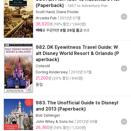
(Paperback)
- 1957 to Adventure Pier
Scott Hand
,
Diane Pooler
Arcadia Pub
|
2012년 07월
36,620
원 (18% 할인 / 1,840원)
택배
로 주문하면
8월 26일 출고
변경
982. DK Eyewitness Travel Guide: W
alt Disney World Resort & Orlando (P
aperback)
Collectif
Dorling Kindersley
|
2012년 07월
21,200
원 (20% 할인 / 640원)
품절
983. The Unofficial Guide to Disneyl
and 2013 (Paperback)
Bob Sehlinger
John Wiley & Sons Inc
|
2012년 09월
26,360
원 (18% 할인 / 1,320원)