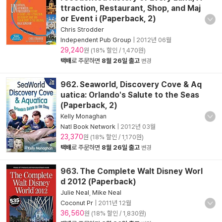
ttraction, Restaurant, Shop, and Maj
or Event i (Paperback, 2)
Chris Strodder
Independent Pub Group
|
2012년 06월
29,240
원 (18% 할인 / 1,470원)
택배
로 주문하면
8월 26일 출고
변경
962. Seaworld, Discovery Cove & Aq
uatica: Orlando's Salute to the Seas
(Paperback, 2)
Kelly Monaghan
Natl Book Network
|
2012년 03월
23,370
원 (18% 할인 / 1,170원)
택배
로 주문하면
8월 26일 출고
변경
963. The Complete Walt Disney Worl
d 2012 (Paperback)
Julie Neal
,
Mike Neal
Coconut Pr
|
2011년 12월
36,560
원 (18% 할인 / 1,830원)