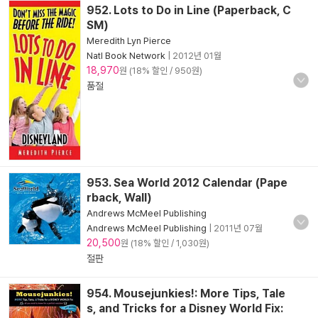
952. Lots to Do in Line (Paperback, C
SM)
Meredith Lyn Pierce
Natl Book Network
|
2012년 01월
18,970
원 (18% 할인 / 950원)
품절
953. Sea World 2012 Calendar (Pape
rback, Wall)
Andrews McMeel Publishing
Andrews McMeel Publishing
|
2011년 07월
20,500
원 (18% 할인 / 1,030원)
절판
954. Mousejunkies!: More Tips, Tale
s, and Tricks for a Disney World Fix: