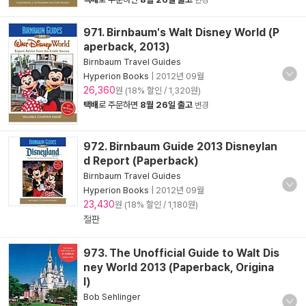
변경
971. Birnbaum's Walt Disney World (P
aperback, 2013)
Birnbaum Travel Guides
Hyperion Books
|
2012년 09월
26,360
원 (18% 할인 / 1,320원)
택배
로 주문하면
8월 26일 출고
변경
972. Birnbaum Guide 2013 Disneylan
d Report (Paperback)
Birnbaum Travel Guides
Hyperion Books
|
2012년 09월
23,430
원 (18% 할인 / 1,180원)
절판
973. The Unofficial Guide to Walt Dis
ney World 2013 (Paperback, Origina
l)
Bob Sehlinger