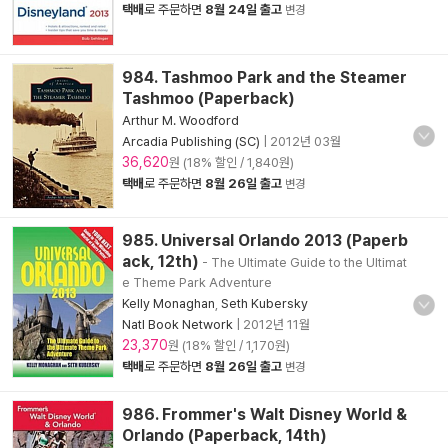
택배
로 주문하면
8월 24일 출고
변경
984. Tashmoo Park and the Steamer
Tashmoo (Paperback)
Arthur M. Woodford
Arcadia Publishing (SC)
|
2012년 03월
36,620
원 (18% 할인 / 1,840원)
택배
로 주문하면
8월 26일 출고
변경
985. Universal Orlando 2013 (Paperb
ack, 12th)
- The Ultimate Guide to the Ultimat
e Theme Park Adventure
Kelly Monaghan
,
Seth Kubersky
Natl Book Network
|
2012년 11월
23,370
원 (18% 할인 / 1,170원)
택배
로 주문하면
8월 26일 출고
변경
986. Frommer's Walt Disney World &
Orlando (Paperback, 14th)