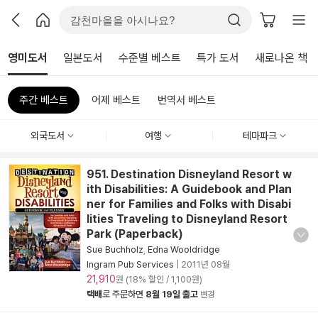
영미도서
일본도서
수준별 베스트
특가 도서
새로나온 책
주간 베스트
어제 베스트
번역서 베스트
외국도서
여행
테마파크
951. Destination Disneyland Resort w
ith Disabilities: A Guidebook and Plan
ner for Families and Folks with Disabi
lities Traveling to Disneyland Resort
Park (Paperback)
Sue Buchholz
,
Edna Wooldridge
Ingram Pub Services
|
2011년 08월
21,910
원 (18% 할인 / 1,100원)
택배
로 주문하면
8월 19일 출고
변경