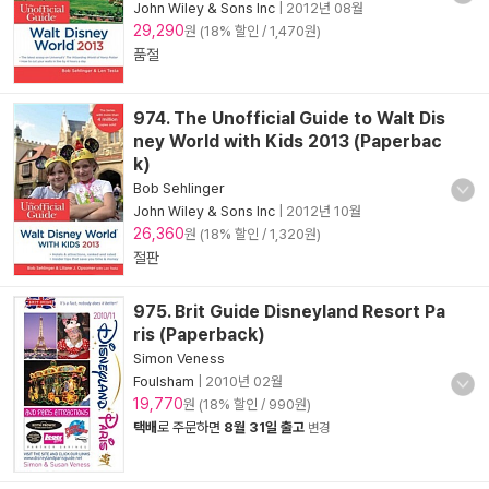
John Wiley & Sons Inc
|
2012년 08월
29,290
원 (18% 할인 / 1,470원)
품절
974. The Unofficial Guide to Walt Dis
ney World with Kids 2013 (Paperbac
k)
Bob Sehlinger
John Wiley & Sons Inc
|
2012년 10월
26,360
원 (18% 할인 / 1,320원)
절판
975. Brit Guide Disneyland Resort Pa
ris (Paperback)
Simon Veness
Foulsham
|
2010년 02월
19,770
원 (18% 할인 / 990원)
택배
로 주문하면
8월 31일 출고
변경