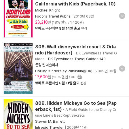
California with Kids (Paperback, 10)
Michael Knight
Fodors Travel Pubns
|
2010년 03월
28,210
원 (18% 할인 / 1,420원)
택배
로 주문하면
8월 14일 출고
변경
808. Walt disneyworld resort & Orla
ndo (Hardcover)
- DK Eyewitness Travel G
uides
-
DK Eyewitness Travel Guides 140
돌링 킨더슬리사
Dorling Kindersley Publishing(DK)
|
2009년 06월
17,600
원 (20% 할인 / 880원)
택배
로 주문하면
8월 11일 출고
변경
809. Hidden Mickeys Go to Sea (Pap
erback, 1st)
- A Field Guide to the Disney Cr
uise Line's Best Kept Secrets
Steven M. Barrett
Intrepid Traveler
|
2009년 11월