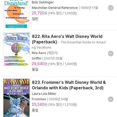
Bob Sehlinger
Macmillan General Reference
|
1996년 11월
20,720
원 (18% 할인 / 1,040원)
절판
822. Rita Aero's Walt Disney World
(Paperback)
- The Essential Guide to Amazi
ng Vacations
Rita Aero
(엮은이)
Griffin
|
2001년 05월
29,640
원 (18% 할인 / 1,490원)
품절
823. Frommer's Walt Disney World &
Orlando with Kids (Paperback, 3rd)
Laura Lea Miller
Frommer
|
2008년 04월
25,240
원 (18% 할인 / 1,270원)
품절