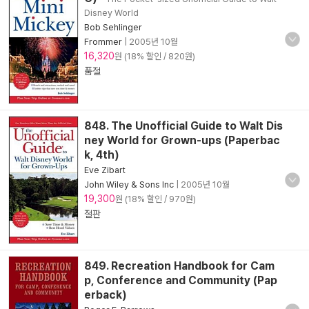
Disney World
Bob Sehlinger
Frommer
|
2005년 10월
16,320
원 (18% 할인 / 820원)
품절
848. The Unofficial Guide to Walt Dis
ney World for Grown-ups (Paperbac
k, 4th)
Eve Zibart
John Wiley & Sons Inc
|
2005년 10월
19,300
원 (18% 할인 / 970원)
절판
849. Recreation Handbook for Cam
p, Conference and Community (Pap
erback)