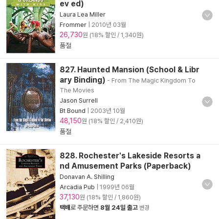
ev ed)
Laura Lea Miller
Frommer
|
2010년 03월
26,730
원 (18% 할인 / 1,340원)
품절
827. Haunted Mansion (School & Libr
ary Binding)
- From The Magic Kingdom To
The Movies
Jason Surrell
Bt Bound
|
2003년 10월
48,150
원 (18% 할인 / 2,410원)
품절
828. Rochester's Lakeside Resorts a
nd Amusement Parks (Paperback)
Donavan A. Shilling
Arcadia Pub
|
1999년 06월
37,130
원 (18% 할인 / 1,860원)
택배
로 주문하면
8월 24일 출고
변경