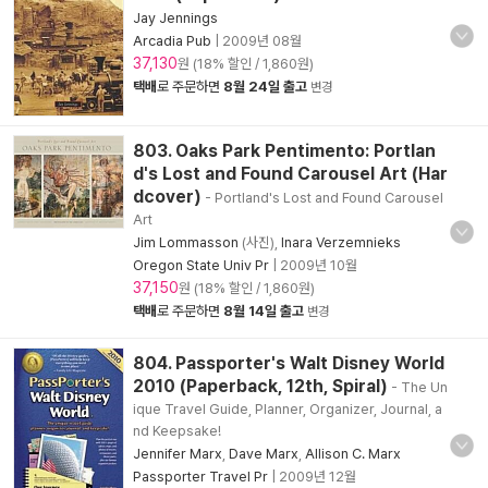
Jay Jennings
Arcadia Pub
|
2009년 08월
37,130
원 (18% 할인 / 1,860원)
택배
로 주문하면
8월 24일 출고
변경
803. Oaks Park Pentimento: Portlan
d's Lost and Found Carousel Art (Har
dcover)
- Portland's Lost and Found Carousel
Art
Jim Lommasson
(사진),
Inara Verzemnieks
Oregon State Univ Pr
|
2009년 10월
37,150
원 (18% 할인 / 1,860원)
택배
로 주문하면
8월 14일 출고
변경
804. Passporter's Walt Disney World
2010 (Paperback, 12th, Spiral)
- The Un
ique Travel Guide, Planner, Organizer, Journal, a
nd Keepsake!
Jennifer Marx
,
Dave Marx
,
Allison C. Marx
Passporter Travel Pr
|
2009년 12월