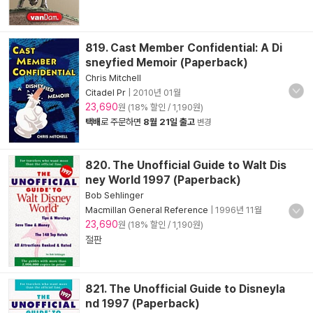
819. Cast Member Confidential: A Di
sneyfied Memoir (Paperback)
Chris Mitchell
Citadel Pr
|
2010년 01월
23,690
원 (18% 할인 / 1,190원)
택배
로 주문하면
8월 21일 출고
변경
820. The Unofficial Guide to Walt Dis
ney World 1997 (Paperback)
Bob Sehlinger
Macmillan General Reference
|
1996년 11월
23,690
원 (18% 할인 / 1,190원)
절판
821. The Unofficial Guide to Disneyla
nd 1997 (Paperback)