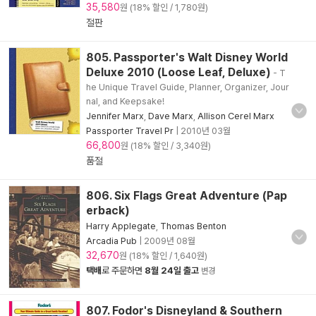
35,580
원 (18% 할인 / 1,780원)
절판
805. Passporter's Walt Disney World
Deluxe 2010 (Loose Leaf, Deluxe)
- T
he Unique Travel Guide, Planner, Organizer, Jour
nal, and Keepsake!
Jennifer Marx
,
Dave Marx
,
Allison Cerel Marx
Passporter Travel Pr
|
2010년 03월
66,800
원 (18% 할인 / 3,340원)
품절
806. Six Flags Great Adventure (Pap
erback)
Harry Applegate
,
Thomas Benton
Arcadia Pub
|
2009년 08월
32,670
원 (18% 할인 / 1,640원)
택배
로 주문하면
8월 24일 출고
변경
807. Fodor's Disneyland & Southern