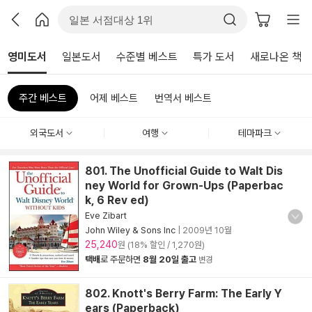
영미도서
일본도서
수준별 베스트
특가 도서
새로나온 책
주간 베스트
어제 베스트
번역서 베스트
외국도서
여행
테마파크
801. The Unofficial Guide to Walt Dis
ney World for Grown-Ups (Paperbac
k, 6 Rev ed)
Eve Zibart
John Wiley & Sons Inc
|
2009년 10월
25,240
원 (18% 할인 / 1,270원)
택배
로 주문하면
8월 20일 출고
변경
802. Knott's Berry Farm: The Early Y
ears (Paperback)