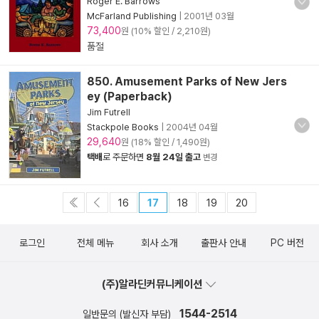
Roger E. Barrows
McFarland Publishing
|
2001년 03월
73,400
원 (10% 할인 / 2,210원)
품절
850. Amusement Parks of New Jers
ey (Paperback)
Jim Futrell
Stackpole Books
|
2004년 04월
29,640
원 (18% 할인 / 1,490원)
택배
로 주문하면
8월 24일 출고
변경
16
17
18
19
20
로그인
전체 메뉴
회사 소개
출판사 안내
PC 버전
(주)알라딘커뮤니케이션
1544-2514
일반문의 (발신자 부담)