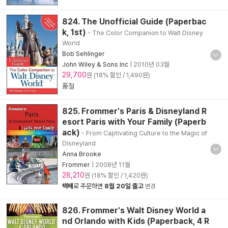
824. The Unofficial Guide (Paperbac
k, 1st)
- The Color Companion to Walt Disney
World
Bob Sehlinger
John Wiley & Sons Inc
|
2010년 03월
29,700
원 (18% 할인 / 1,490원)
품절
825. Frommer's Paris & Disneyland R
esort Paris with Your Family (Paperb
ack)
- From Captivating Culture to the Magic of
Disneyland
Anna Brooke
Frommer
|
2008년 11월
28,210
원 (18% 할인 / 1,420원)
택배
로 주문하면
8월 20일 출고
변경
826. Frommer's Walt Disney World a
nd Orlando with Kids (Paperback, 4 R