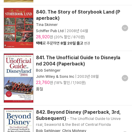
840. The Story of Storybook Land (P
aperback)
Tina Skinner
Schiffer Pub Ltd
|
2008년 04월
28,920
원 (20% 할인 / 870원)
택배
로 주문하면
8월 20일 출고
변경
841. The Unofficial Guide to Disneyla
nd 2004 (Paperback)
Bob Sehlinger
John Wiley & Sons Inc
|
2003년 08월
23,760
원 (18% 할인 / 1,190원)
품절
842. Beyond Disney (Paperback, 3rd,
Subsequent)
- The Unofficial Guide to Unive
rsal, Seaworld & the Best of Central Florida
Bob Sehlinger
,
Chris Mohney