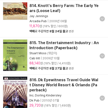
814. Knott's Berry Farm: The Early Ye
ars (Loose Leaf)
Jay Jennings
Arcadia Pub
|
2009년 08월
11,870
원 (18% 할인 / 600원)
택배
로 주문하면
8월 24일 출고
변경
815. The Entertainment Industry : An
Introduction (Paperback)
Stuart Moss
(엮은이)
Cab Intl
|
2009년 10월
88,140
원 (18% 할인 / 4,410원)
택배
로 주문하면
8월 27일 출고
변경
816. Dk Eyewitness Travel Guide Wal
t Disney World Resort & Orlando (Pa
perback)
Inc. Dorling Kindersley
Dk Pub
|
2010년 07월
29,720
원 (18% 할인 / 1,490원)