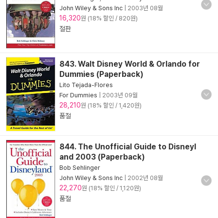
John Wiley & Sons Inc
|
2003년 08월
16,320
원 (18% 할인 / 820원)
절판
843. Walt Disney World & Orlando for
Dummies (Paperback)
Lito Tejada-Flores
For Dummies
|
2003년 09월
28,210
원 (18% 할인 / 1,420원)
품절
844. The Unofficial Guide to Disneyl
and 2003 (Paperback)
Bob Sehlinger
John Wiley & Sons Inc
|
2002년 08월
22,270
원 (18% 할인 / 1,120원)
품절