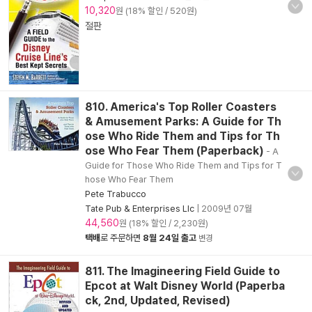
10,320
원 (18% 할인 / 520원)
절판
810. America's Top Roller Coasters
& Amusement Parks: A Guide for Th
ose Who Ride Them and Tips for Th
ose Who Fear Them (Paperback)
- A
Guide for Those Who Ride Them and Tips for T
hose Who Fear Them
Pete Trabucco
Tate Pub & Enterprises Llc
|
2009년 07월
44,560
원 (18% 할인 / 2,230원)
택배
로 주문하면
8월 24일 출고
변경
811. The Imagineering Field Guide to
Epcot at Walt Disney World (Paperba
ck, 2nd, Updated, Revised)