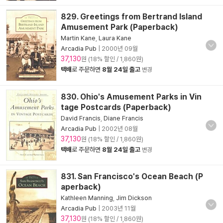
829. Greetings from Bertrand Island
Amusement Park (Paperback)
Martin Kane
,
Laura Kane
Arcadia Pub
|
2000년 09월
37,130
원 (18% 할인 / 1,860원)
택배
로 주문하면
8월 24일 출고
변경
830. Ohio's Amusement Parks in Vin
tage Postcards (Paperback)
David Francis
,
Diane Francis
Arcadia Pub
|
2002년 08월
37,130
원 (18% 할인 / 1,860원)
택배
로 주문하면
8월 24일 출고
변경
831. San Francisco's Ocean Beach (P
aperback)
Kathleen Manning
,
Jim Dickson
Arcadia Pub
|
2003년 11월
37,130
원 (18% 할인 / 1,860원)