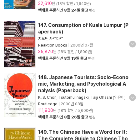
32,610
원 (18% 할인 / 1,640원)
택배
로 주문하면
8월 24일 출고
변경
147. Consumption of Kuala Lumpur (P
aperback)
지오딘 사르다르
Reaktion Books
|
2000년 07월
35,870
원 (18% 할인 / 1,800원)
택배
로 주문하면
8월 19일 출고
변경
148. Japanese Tourists: Socio-Econo
mic, Marketing, and Psychological A
nalysis (Paperback)
K. S. Chon
,
Tsutomu Inagaki
,
Taiji Ohashi
(엮은이)
Routledge
|
2000년 08월
111,900
원 (18% 할인 / 5,600원)
택배
로 주문하면
8월 26일 출고
변경
149. The Chinese Have a Word for It:
The Complete Guide to Chinese Tho