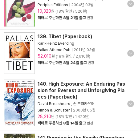
Periplus Editions
|
2004년 03월
10,320
원 (18% 할인 / 520원)
택배
로 주문하면
8월 21일 출고
변경
139. Tibet (Paperback)
Karl-Heinz Everding
Pallas Athene Pub
|
2011년 03월
52,010
원 (18% 할인 / 2,610원)
택배
로 주문하면
8월 24일 출고
변경
140. High Exposure: An Enduring Pas
sion for Everest and Unforgiving Pla
ces (Paperback)
David Breashears
,
존 크라카우어
Simon & Schuster
|
2000년 05월
28,210
원 (18% 할인 / 1,420원)
택배
로 주문하면
8월 14일 출고
변경
141. Running in the Family (Paperbac