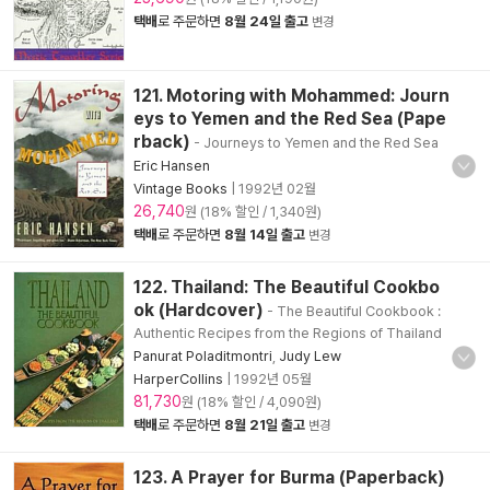
택배
로 주문하면
8월 24일 출고
변경
121. Motoring with Mohammed: Journ
eys to Yemen and the Red Sea (Pape
rback)
- Journeys to Yemen and the Red Sea
Eric Hansen
Vintage Books
|
1992년 02월
26,740
원 (18% 할인 / 1,340원)
택배
로 주문하면
8월 14일 출고
변경
122. Thailand: The Beautiful Cookbo
ok (Hardcover)
- The Beautiful Cookbook :
Authentic Recipes from the Regions of Thailand
Panurat Poladitmontri
,
Judy Lew
HarperCollins
|
1992년 05월
81,730
원 (18% 할인 / 4,090원)
택배
로 주문하면
8월 21일 출고
변경
123. A Prayer for Burma (Paperback)