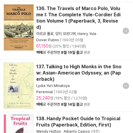
136. The Travels of Marco Polo, Volu
me I: The Complete Yule-Cordier Edi
tion Volume 1 (Paperback, 3, Revise
d)
마르코 폴로
,
앙리 꼬르디에
,
Henry Yule
Dover Pubns
|
1993년 05월
61,150
원 (25% 할인 / 1,840원)
택배
로 주문하면
8월 19일 출고
변경
137. Talking to High Monks in the Sno
w: Asian-American Odyssey, an (Pap
erback)
Lydia Yuri Minatoya
Perennial
|
1993년 02월
25,240
원 (18% 할인 / 1,270원)
택배
로 주문하면
8월 14일 출고
변경
138. Handy Pocket Guide to Tropical
Fruits (Paperback, Edition, First)
Wendy Hutton
,
Alberto Casico
(사진)