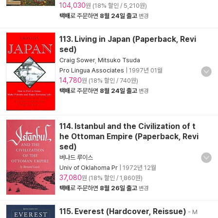
104,030
원 (18% 할인 / 5,210원)
택배
로 주문하면
8월 24일 출고
변경
113. Living in Japan (Paperback, Revi
sed)
Craig Sower
,
Mitsuko Tsuda
Pro Lingua Associates
|
1997년 01월
14,780
원 (18% 할인 / 740원)
택배
로 주문하면
8월 24일 출고
변경
114. Istanbul and the Civilization of t
he Ottoman Empire (Paperback, Revi
sed)
버나드 루이스
Univ of Oklahoma Pr
|
1972년 12월
37,080
원 (18% 할인 / 1,860원)
택배
로 주문하면
8월 26일 출고
변경
115. Everest (Hardcover, Reissue)
- M