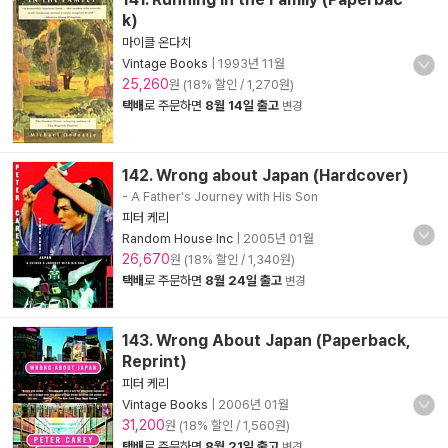
k)
마이클 온다치
Vintage Books
|
1993년 11월
25,260
원 (18% 할인 / 1,270원)
택배
로 주문하면
8월 14일 출고
변경
142. Wrong about Japan (Hardcover)
- A Father's Journey with His Son
피터 케리
Random House Inc
|
2005년 01월
26,670
원 (18% 할인 / 1,340원)
택배
로 주문하면
8월 24일 출고
변경
143. Wrong About Japan (Paperback,
Reprint)
피터 케리
Vintage Books
|
2006년 01월
31,200
원 (18% 할인 / 1,560원)
택배
로 주문하면
8월 21일 출고
변경