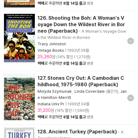
택배
로 주문하면
8월 14일 출고
변경
126. Shooting the Boh: A Woman's V
oyage Down the Wildest River in Bor
neo (Paperback)
- A Woman's Voyage Dow
n the Wildest River in Borneo
Tracy Johnston
Vintage Books
|
1992년 09월
25,260
원 (18% 할인 / 1,270원)
택배
로 주문하면
8월 14일 출고
변경
127. Stones Cry Out: A Cambodian C
hildhood, 1975-1980 (Paperback)
Molyda Szymusiak
,
Linda Coverdale
(옮긴이),
Jan
e Hamilton-Merritt
Indiana Univ Pr
|
1999년 04월
31,200
원 (18% 할인 / 1,560원)
택배
로 주문하면
8월 14일 출고
변경
128. Ancient Turkey (Paperback)
- A