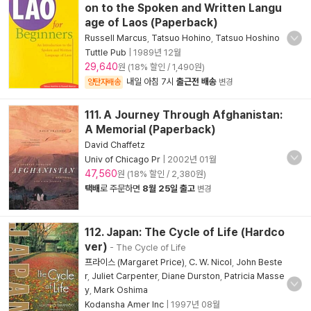
on to the Spoken and Written Langu
age of Laos (Paperback)
Russell Marcus
,
Tatsuo Hohino
,
Tatsuo Hoshino
Tuttle Pub
|
1989년 12월
29,640
원 (18% 할인 / 1,490원)
내일 아침 7시
출근전 배송
양탄자배송
변경
111. A Journey Through Afghanistan:
A Memorial (Paperback)
David Chaffetz
Univ of Chicago Pr
|
2002년 01월
47,560
원 (18% 할인 / 2,380원)
택배
로 주문하면
8월 25일 출고
변경
112. Japan: The Cycle of Life (Hardco
ver)
- The Cycle of Life
프라이스 (Margaret Price)
,
C. W. Nicol
,
John Beste
r
,
Juliet Carpenter
,
Diane Durston
,
Patricia Masse
y
,
Mark Oshima
Kodansha Amer Inc
|
1997년 08월