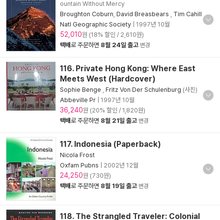
ountain Without Mercy
Broughton Coburn
,
David Breasbears
,
Tim Cahill
Natl Geographic Society
|
1997년 10월
52,010
원 (18% 할인 / 2,610원)
택배
로 주문하면
8월 24일 출고
변경
116. Private Hong Kong: Where East
Meets West (Hardcover)
Sophie Benge
,
Fritz Von Der Schulenburg
(사진)
Abbeville Pr
|
1997년 10월
36,240
원 (20% 할인 / 1,820원)
택배
로 주문하면
8월 21일 출고
변경
117. Indonesia (Paperback)
Nicola Frost
Oxfam Pubns
|
2002년 12월
24,250
원 (730원)
택배
로 주문하면
8월 19일 출고
변경
118. The Strangled Traveler: Colonial