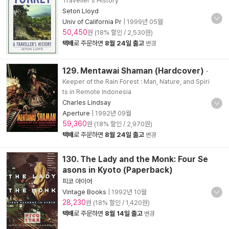
Traveller's History
Seton Lloyd
Univ of California Pr
|
1999년 05월
50,450
원 (18% 할인 / 2,530원)
택배
로 주문하면
8월 24일 출고
변경
129. Mentawai Shaman (Hardcover)
-
Keeper of the Rain Forest : Man, Nature, and Spiri
ts in Remote Indonesia
Charles Lindsay
Aperture
|
1992년 09월
59,360
원 (18% 할인 / 2,970원)
택배
로 주문하면
8월 24일 출고
변경
130. The Lady and the Monk: Four Se
asons in Kyoto (Paperback)
피코 아이어
Vintage Books
|
1992년 10월
28,230
원 (18% 할인 / 1,420원)
택배
로 주문하면
8월 14일 출고
변경