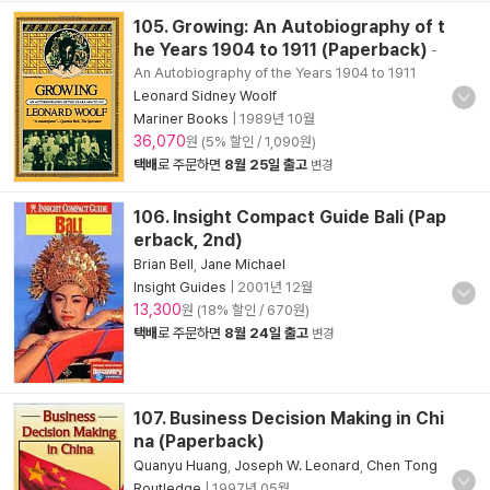
105. Growing: An Autobiography of t
he Years 1904 to 1911 (Paperback)
-
An Autobiography of the Years 1904 to 1911
Leonard Sidney Woolf
Mariner Books
|
1989년 10월
36,070
원 (5% 할인 / 1,090원)
택배
로 주문하면
8월 25일 출고
변경
106. Insight Compact Guide Bali (Pap
erback, 2nd)
Brian Bell
,
Jane Michael
Insight Guides
|
2001년 12월
13,300
원 (18% 할인 / 670원)
택배
로 주문하면
8월 24일 출고
변경
107. Business Decision Making in Chi
na (Paperback)
Quanyu Huang
,
Joseph W. Leonard
,
Chen Tong
Routledge
|
1997년 05월