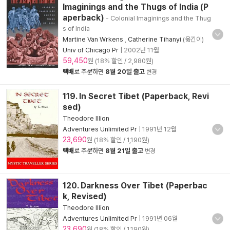
Imaginings and the Thugs of India (P
aperback)
- Colonial Imaginings and the Thug
s of India
Martine Van Wrkens
,
Catherine Tihanyi
(옮긴이)
Univ of Chicago Pr
|
2002년 11월
59,450
원 (18% 할인 / 2,980원)
택배
로 주문하면
8월 20일 출고
변경
119. In Secret Tibet (Paperback, Revi
sed)
Theodore Illion
Adventures Unlimited Pr
|
1991년 12월
23,690
원 (18% 할인 / 1,190원)
택배
로 주문하면
8월 21일 출고
변경
120. Darkness Over Tibet (Paperbac
k, Revised)
Theodore Illion
Adventures Unlimited Pr
|
1991년 06월
23,690
원 (18% 할인 / 1,190원)