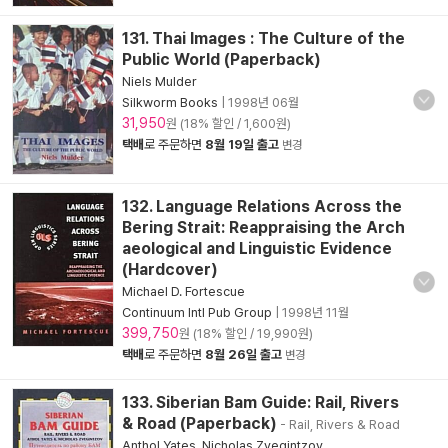
131. Thai Images : The Culture of the
Public World (Paperback)
Niels Mulder
Silkworm Books
|
1998년 06월
31,950
원 (18% 할인 / 1,600원)
택배
로 주문하면
8월 19일 출고
변경
132. Language Relations Across the
Bering Strait: Reappraising the Arch
aeological and Linguistic Evidence
(Hardcover)
Michael D. Fortescue
Continuum Intl Pub Group
|
1998년 11월
399,750
원 (18% 할인 / 19,990원)
택배
로 주문하면
8월 26일 출고
변경
133. Siberian Bam Guide: Rail, Rivers
& Road (Paperback)
- Rail, Rivers & Road
Anthol Yates
,
Nicholas Zvegintzov