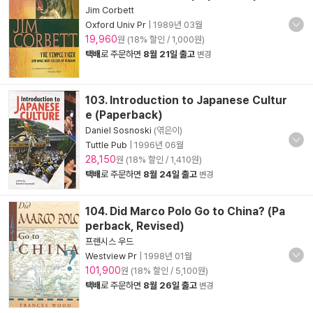
Jim Corbett
Oxford Univ Pr
|
1989년 03월
19,960
원 (18% 할인 / 1,000원)
택배
로 주문하면
8월 21일 출고
변경
103. Introduction to Japanese Cultur
e (Paperback)
Daniel Sosnoski
(엮은이)
Tuttle Pub
|
1996년 06월
28,150
원 (18% 할인 / 1,410원)
택배
로 주문하면
8월 24일 출고
변경
104. Did Marco Polo Go to China? (Pa
perback, Revised)
프랜시스 우드
Westview Pr
|
1998년 01월
101,900
원 (18% 할인 / 5,100원)
택배
로 주문하면
8월 26일 출고
변경