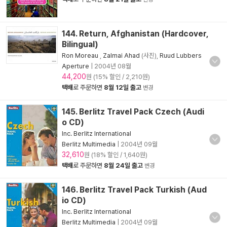
144. Return, Afghanistan (Hardcover,
Bilingual)
Ron Moreau
,
Zalmai Ahad
(사진),
Ruud Lubbers
Aperture
|
2004년 08월
44,200
원 (15% 할인 / 2,210원)
택배
로 주문하면
8월 12일 출고
변경
145. Berlitz Travel Pack Czech (Audi
o CD)
Inc. Berlitz International
Berlitz Multimedia
|
2004년 09월
32,610
원 (18% 할인 / 1,640원)
택배
로 주문하면
8월 24일 출고
변경
146. Berlitz Travel Pack Turkish (Aud
io CD)
Inc. Berlitz International
Berlitz Multimedia
|
2004년 09월