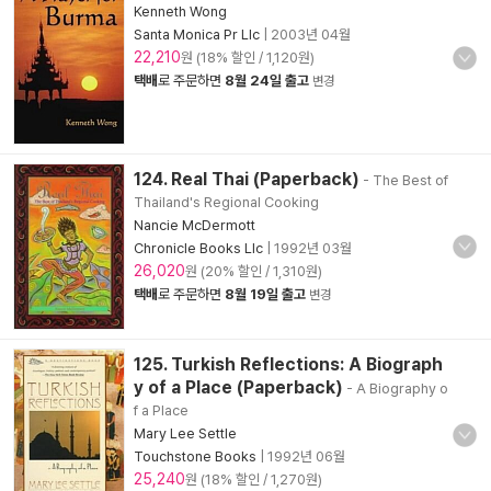
Kenneth Wong
Santa Monica Pr Llc
|
2003년 04월
22,210
원 (18% 할인 / 1,120원)
택배
로 주문하면
8월 24일 출고
변경
124. Real Thai (Paperback)
- The Best of
Thailand's Regional Cooking
Nancie McDermott
Chronicle Books Llc
|
1992년 03월
26,020
원 (20% 할인 / 1,310원)
택배
로 주문하면
8월 19일 출고
변경
125. Turkish Reflections: A Biograph
y of a Place (Paperback)
- A Biography o
f a Place
Mary Lee Settle
Touchstone Books
|
1992년 06월
25,240
원 (18% 할인 / 1,270원)