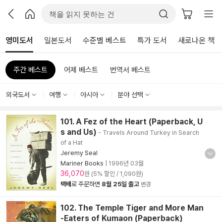
영미도서
일본도서
수준별 베스트
특가 도서
새로나온 책
주간 베스트
어제 베스트
번역서 베스트
외국도서
여행
아시아
분야 선택
101. A Fez of the Heart (Paperback, U
s and Us)
- Travels Around Turkey in Search
of a Hat
Jeremy Seal
Mariner Books
|
1996년 03월
36,070
원 (5% 할인 / 1,090원)
택배
로 주문하면
8월 25일 출고
변경
102. The Temple Tiger and More Man
-Eaters of Kumaon (Paperback)