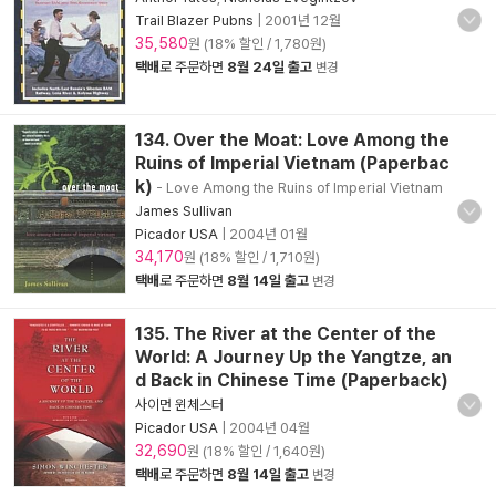
Trail Blazer Pubns
|
2001년 12월
35,580
원 (18% 할인 / 1,780원)
택배
로 주문하면
8월 24일 출고
변경
134. Over the Moat: Love Among the
Ruins of Imperial Vietnam (Paperbac
k)
- Love Among the Ruins of Imperial Vietnam
James Sullivan
Picador USA
|
2004년 01월
34,170
원 (18% 할인 / 1,710원)
택배
로 주문하면
8월 14일 출고
변경
135. The River at the Center of the
World: A Journey Up the Yangtze, an
d Back in Chinese Time (Paperback)
사이먼 윈체스터
Picador USA
|
2004년 04월
32,690
원 (18% 할인 / 1,640원)
택배
로 주문하면
8월 14일 출고
변경