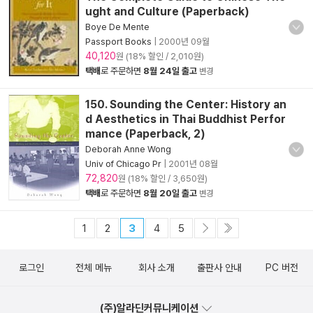
ught and Culture (Paperback)
Boye De Mente
Passport Books
|
2000년 09월
40,120
원 (18% 할인 / 2,010원)
택배
로 주문하면
8월 24일 출고
변경
150. Sounding the Center: History an
d Aesthetics in Thai Buddhist Perfor
mance (Paperback, 2)
Deborah Anne Wong
Univ of Chicago Pr
|
2001년 08월
72,820
원 (18% 할인 / 3,650원)
택배
로 주문하면
8월 20일 출고
변경
1
2
3
4
5
로그인
전체 메뉴
회사 소개
출판사 안내
PC 버전
(주)알라딘커뮤니케이션