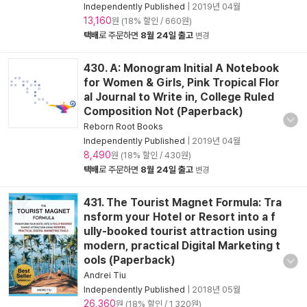
Independently Published
|
2019년 04월
13,160
원 (18% 할인 / 660원)
택배
로 주문하면
8월 24일 출고
변경
430. A: Monogram Initial A Notebook
for Women & Girls, Pink Tropical Flor
al Journal to Write in, College Ruled
Composition Not (Paperback)
Reborn Root Books
Independently Published
|
2019년 04월
8,490
원 (18% 할인 / 430원)
택배
로 주문하면
8월 24일 출고
변경
431. The Tourist Magnet Formula: Tra
nsform your Hotel or Resort into a f
ully-booked tourist attraction using
modern, practical Digital Marketing t
ools (Paperback)
Andrei Tiu
Independently Published
|
2018년 05월
26,360
원 (18% 할인 / 1,320원)