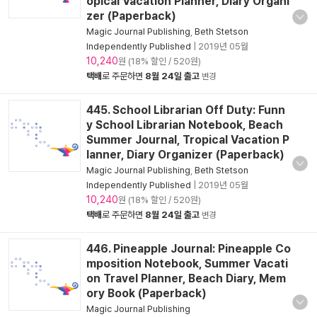
opical Vacation Planner, Diary Organi
zer (Paperback)
Magic Journal Publishing
,
Beth Stetson
Independently Published
|
2019년 05월
10,240
원 (18% 할인 / 520원)
택배
로 주문하면
8월 24일 출고
변경
445. School Librarian Off Duty: Funn
y School Librarian Notebook, Beach
Summer Journal, Tropical Vacation P
lanner, Diary Organizer (Paperback)
Magic Journal Publishing
,
Beth Stetson
Independently Published
|
2019년 05월
10,240
원 (18% 할인 / 520원)
택배
로 주문하면
8월 24일 출고
변경
446. Pineapple Journal: Pineapple Co
mposition Notebook, Summer Vacati
on Travel Planner, Beach Diary, Mem
ory Book (Paperback)
Magic Journal Publishing