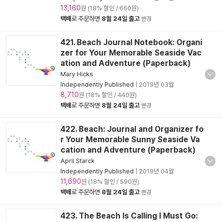
13,160
원 (18% 할인 / 660원)
택배
로 주문하면
8월 24일 출고
변경
421. Beach Journal Notebook: Organi
zer for Your Memorable Seaside Vac
ation and Adventure (Paperback)
Mary Hicks
Independently Published
|
2019년 03월
8,710
원 (18% 할인 / 440원)
택배
로 주문하면
8월 24일 출고
변경
422. Beach: Journal and Organizer fo
r Your Memorable Sunny Seaside Va
cation and Adventure (Paperback)
April Starck
Independently Published
|
2019년 04월
11,690
원 (18% 할인 / 590원)
택배
로 주문하면
8월 24일 출고
변경
423. The Beach Is Calling I Must Go: