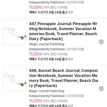
Independently Published
|
2019년 05월
10,220
원 (18% 할인 / 520원)
택배
로 주문하면
8월 24일 출고
변경
447. Pineapple Journal: Pineapple Wr
iting Notebook, Summer Vacation M
emories Book, Travel Planner, Beach
Diary (Paperback)
Magic Journal Publishing
Independently Published
|
2019년 05월
10,220
원 (18% 할인 / 520원)
택배
로 주문하면
8월 24일 출고
변경
448. Sunset Beach Journal: Composi
tion Notebook, Summer Vacation Me
mory Book, Travel Planner, Beach Dia
ry (Paperback)
Magic Journal Publishing
Independently Published
|
2019년 05월
10,220
원 (18% 할인 / 520원)
택배
로 주문하면
8월 24일 출고
변경