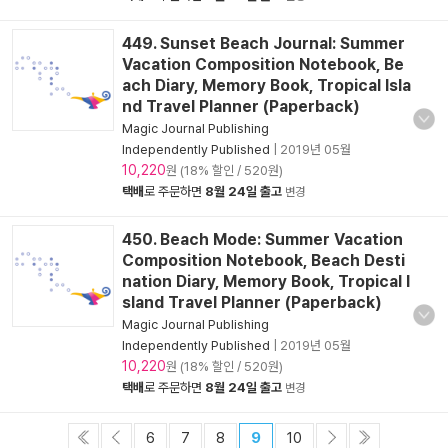
449. Sunset Beach Journal: Summer
Vacation Composition Notebook, Be
ach Diary, Memory Book, Tropical Isla
nd Travel Planner (Paperback)
Magic Journal Publishing
Independently Published
|
2019년 05월
10,220
원 (18% 할인 / 520원)
택배
로 주문하면
8월 24일 출고
변경
450. Beach Mode: Summer Vacation
Composition Notebook, Beach Desti
nation Diary, Memory Book, Tropical I
sland Travel Planner (Paperback)
Magic Journal Publishing
Independently Published
|
2019년 05월
10,220
원 (18% 할인 / 520원)
택배
로 주문하면
8월 24일 출고
변경
6
7
8
9
10