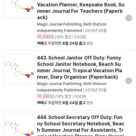
Vacation Planner, Keepsake Book, Su
mmer Journal For Teachers (Paperb
ack)
Magic Journal Publishing
,
Beth Stetson
Independently Published
|
2019년 05월
10,240
원 (18% 할인 / 520원)
택배
로 주문하면
8월 24일 출고
변경
443. School Janitor Off Duty: Funny
School Janitor Notebook, Beach Su
mmer Journal, Tropical Vacation Pla
nner, Diary Organizer (Paperback)
Magic Journal Publishing
,
Beth Stetson
Independently Published
|
2019년 05월
10,240
원 (18% 할인 / 520원)
택배
로 주문하면
8월 24일 출고
변경
444. School Secretary Off Duty: Fun
ny School Secretary Notebook, Beac
h Summer Journal For Assistants, Tr