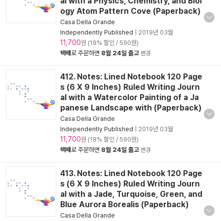
al with a Physics, Chemistry, and Biol
ogy Atom Pattern Cove (Paperback)
Casa Della Grande
Independently Published
|
2019년 03월
11,700
원 (18% 할인 / 590원)
택배
로 주문하면
8월 24일 출고
변경
412. Notes: Lined Notebook 120 Page
s (6 X 9 Inches) Ruled Writing Journ
al with a Watercolor Painting of a Ja
panese Landscape with (Paperback)
Casa Della Grande
Independently Published
|
2019년 03월
11,700
원 (18% 할인 / 590원)
택배
로 주문하면
8월 24일 출고
변경
413. Notes: Lined Notebook 120 Page
s (6 X 9 Inches) Ruled Writing Journ
al with a Jade, Turquoise, Green, and
Blue Aurora Borealis (Paperback)
Casa Della Grande