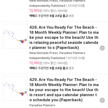
New Nomads Press
,
Paradise Planners
Independently Published
|
2019년 04월
13,160
원 (18% 할인 / 660원)
택배
로 주문하면
8월 24일 출고
변경
428. Are You Ready For The Beach -
18 Month Weekly Planner: Plan to ma
ke your escape to the beach! Use th
is relaxing peaceful seaside calenda
r planner to s (Paperback)
New Nomads Press
,
Paradise Planners
Independently Published
|
2019년 04월
13,160
원 (18% 할인 / 660원)
택배
로 주문하면
8월 24일 출고
변경
429. Are You Ready For The Beach -
18 Month Weekly Planner: Plan to ma
ke your escape to the beach! Use th
is resort and spa calendar planner t
o schedule you (Paperback)
Paradise Planners