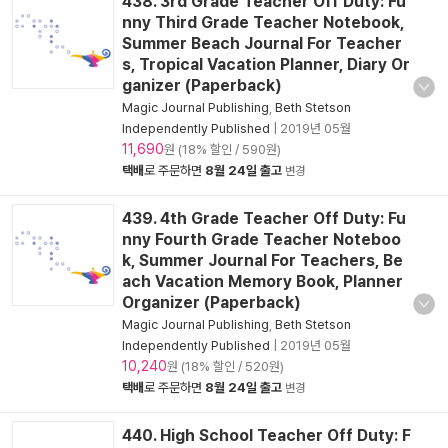
438. 3rd Grade Teacher Off Duty: Fu
nny Third Grade Teacher Notebook,
Summer Beach Journal For Teacher
s, Tropical Vacation Planner, Diary Or
ganizer (Paperback)
Magic Journal Publishing
,
Beth Stetson
Independently Published
|
2019년 05월
11,690
원 (18% 할인 / 590원)
택배
로 주문하면
8월 24일 출고
변경
439. 4th Grade Teacher Off Duty: Fu
nny Fourth Grade Teacher Noteboo
k, Summer Journal For Teachers, Be
ach Vacation Memory Book, Planner
Organizer (Paperback)
Magic Journal Publishing
,
Beth Stetson
Independently Published
|
2019년 05월
10,240
원 (18% 할인 / 520원)
택배
로 주문하면
8월 24일 출고
변경
440. High School Teacher Off Duty: F