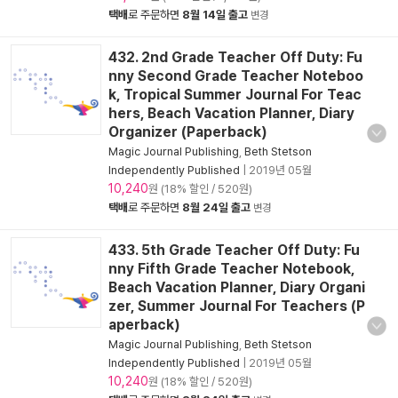
택배
로 주문하면
8월 14일 출고
변경
432. 2nd Grade Teacher Off Duty: Fu
nny Second Grade Teacher Noteboo
k, Tropical Summer Journal For Teac
hers, Beach Vacation Planner, Diary
Organizer (Paperback)
Magic Journal Publishing
,
Beth Stetson
Independently Published
|
2019년 05월
10,240
원 (18% 할인 / 520원)
택배
로 주문하면
8월 24일 출고
변경
433. 5th Grade Teacher Off Duty: Fu
nny Fifth Grade Teacher Notebook,
Beach Vacation Planner, Diary Organi
zer, Summer Journal For Teachers (P
aperback)
Magic Journal Publishing
,
Beth Stetson
Independently Published
|
2019년 05월
10,240
원 (18% 할인 / 520원)