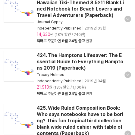
Hawaiian Tiki-Themed 8.5x11 Blank Li
ned Notebook for Beach Lovers and
Travel Adventurers (Paperback)
Journal Gypsy
Independently Published
|
2019년 03월
14,630
원 (18% 할인 / 740원)
택배
로 주문하면
8월 24일 출고
변경
424. The Hamptons Lifesaver: The E
ssential Guide to Everything Hampto
ns 2019 (Paperback)
Tracey Holmes
Independently Published
|
2019년 04월
21,910
원 (18% 할인 / 1,100원)
택배
로 주문하면
8월 24일 출고
변경
425. Wide Ruled Composition Book:
Who says notebooks have to be bori
ng? This fun tropical bird collection
blank wide ruled cahier with table of
contents (Paperback)