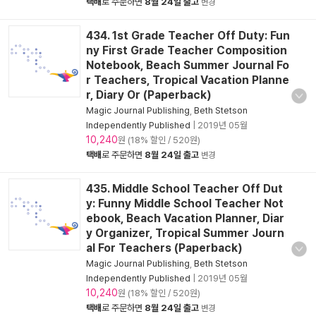
택배
로 주문하면
8월 24일 출고
변경
434. 1st Grade Teacher Off Duty: Fun
ny First Grade Teacher Composition
Notebook, Beach Summer Journal Fo
r Teachers, Tropical Vacation Planne
r, Diary Or (Paperback)
Magic Journal Publishing
,
Beth Stetson
Independently Published
|
2019년 05월
10,240
원 (18% 할인 / 520원)
택배
로 주문하면
8월 24일 출고
변경
435. Middle School Teacher Off Dut
y: Funny Middle School Teacher Not
ebook, Beach Vacation Planner, Diar
y Organizer, Tropical Summer Journ
al For Teachers (Paperback)
Magic Journal Publishing
,
Beth Stetson
Independently Published
|
2019년 05월
10,240
원 (18% 할인 / 520원)
택배
로 주문하면
8월 24일 출고
변경