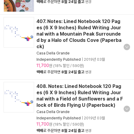
택배
로 주문하면
8월 24일 출고
변경
407. Notes: Lined Notebook 120 Pag
es (6 X 9 Inches) Ruled Writing Jour
nal with a Mountain Peak Surrounde
d by a Halo of Clouds Cove (Paperba
ck)
Casa Della Grande
Independently Published
|
2019년 03월
11,700
원 (18% 할인 / 590원)
택배
로 주문하면
8월 24일 출고
변경
408. Notes: Lined Notebook 120 Pag
es (6 X 9 Inches) Ruled Writing Jour
nal with a Field of Sunflowers and a F
lock of Birds Flying U (Paperback)
Casa Della Grande
Independently Published
|
2019년 03월
11,700
원 (18% 할인 / 590원)
택배
로 주문하면
8월 24일 출고
변경