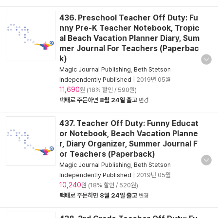
436. Preschool Teacher Off Duty: Fu
nny Pre-K Teacher Notebook, Tropic
al Beach Vacation Planner Diary, Sum
mer Journal For Teachers (Paperbac
k)
Magic Journal Publishing
,
Beth Stetson
Independently Published
|
2019년 05월
11,690
원 (18% 할인 / 590원)
택배
로 주문하면
8월 24일 출고
변경
437. Teacher Off Duty: Funny Educat
or Notebook, Beach Vacation Planne
r, Diary Organizer, Summer Journal F
or Teachers (Paperback)
Magic Journal Publishing
,
Beth Stetson
Independently Published
|
2019년 05월
10,240
원 (18% 할인 / 520원)
택배
로 주문하면
8월 24일 출고
변경