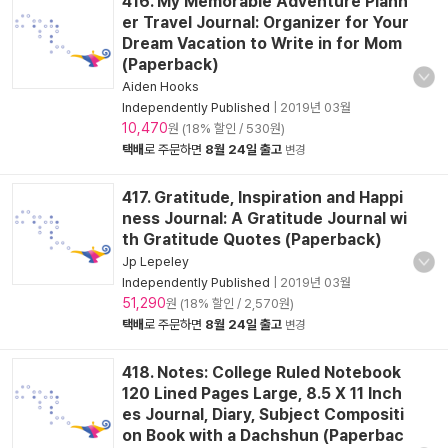
416. My Memorable Adventure Plann
er Travel Journal: Organizer for Your
Dream Vacation to Write in for Mom
(Paperback)
Aiden Hooks
Independently Published
|
2019년 03월
10,470
원 (18% 할인 / 530원)
택배
로 주문하면
8월 24일 출고
변경
417. Gratitude, Inspiration and Happi
ness Journal: A Gratitude Journal wi
th Gratitude Quotes (Paperback)
Jp Lepeley
Independently Published
|
2019년 03월
51,290
원 (18% 할인 / 2,570원)
택배
로 주문하면
8월 24일 출고
변경
418. Notes: College Ruled Notebook
120 Lined Pages Large, 8.5 X 11 Inch
es Journal, Diary, Subject Compositi
on Book with a Dachshun (Paperbac