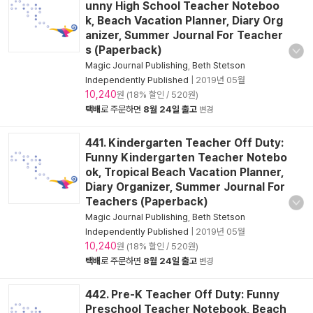
unny High School Teacher Noteboo
k, Beach Vacation Planner, Diary Org
anizer, Summer Journal For Teacher
s (Paperback)
Magic Journal Publishing
,
Beth Stetson
Independently Published
|
2019년 05월
10,240
원 (18% 할인 / 520원)
택배
로 주문하면
8월 24일 출고
변경
441. Kindergarten Teacher Off Duty:
Funny Kindergarten Teacher Notebo
ok, Tropical Beach Vacation Planner,
Diary Organizer, Summer Journal For
Teachers (Paperback)
Magic Journal Publishing
,
Beth Stetson
Independently Published
|
2019년 05월
10,240
원 (18% 할인 / 520원)
택배
로 주문하면
8월 24일 출고
변경
442. Pre-K Teacher Off Duty: Funny
Preschool Teacher Notebook, Beach