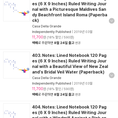
es (6 X 9 Inches) Ruled Writing Jour
nal with a Picturesque Maldives San
dy Beachfront Island Roma (Paperba
ck)
Casa Della Grande
Independently Published
|
2019년 03월
11,700
원 (18% 할인 / 590원)
택배
로 주문하면
8월 24일 출고
변경
403. Notes: Lined Notebook 120 Pag
es (6 X 9 Inches) Ruled Writing Jour
nal with a Beautiful View of New Zeal
and's Bridal Veil Water (Paperback)
Casa Della Grande
Independently Published
|
2019년 03월
11,700
원 (18% 할인 / 590원)
택배
로 주문하면
8월 24일 출고
변경
404. Notes: Lined Notebook 120 Pag
es (6 X 9 Inches) Ruled Writing Jour