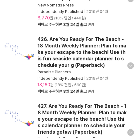
New Nomads Press
Independently Published
|
2019년 04월
8,770
원 (18% 할인 / 440원)
택배
로 주문하면
8월 24일 출고
변경
426. Are You Ready For The Beach -
18 Month Weekly Planner: Plan to ma
ke your escape to the beach! Use th
is fun seaside calendar planner to s
chedule your g (Paperback)
Paradise Planners
Independently Published
|
2019년 04월
13,160
원 (18% 할인 / 660원)
택배
로 주문하면
8월 24일 출고
변경
427. Are You Ready For The Beach - 1
8 Month Weekly Planner: Plan to mak
e your escape to the beach! Use thi
s calendar planner to schedule your
friends getaw (Paperback)