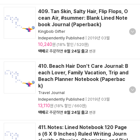
409. Tan Skin, Salty Hair, Flip Flops, O
cean Air, #summer: Blank Lined Note
book Journal (Paperback)
Kingbob Gifter
Independently Published
|
2019년 03월
10,240
원 (18% 할인 / 520원)
택배
로 주문하면
8월 24일 출고
변경
410. Beach Hair Don't Care Journal: B
each Lover, Family Vacation, Trip and
Beach Planner Notebook (Paperbac
k)
Travel Journal
Independently Published
|
2019년 03월
13,110
원 (18% 할인 / 660원)
택배
로 주문하면
8월 24일 출고
변경
411. Notes: Lined Notebook 120 Page
s (6 X 9 Inches) Ruled Writing Journ