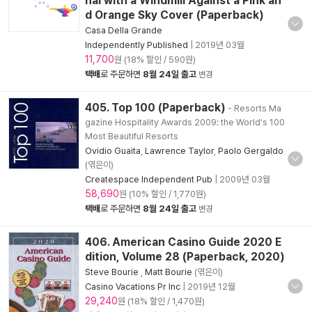
nal with a Windmill Against a Pink an
d Orange Sky Cover (Paperback)
Casa Della Grande
Independently Published
|
2019년 03월
11,700
원 (18% 할인 / 590원)
택배
로 주문하면
8월 24일 출고
변경
405. Top 100 (Paperback)
- Resorts Ma
gazine Hospitality Awards 2009: the World's 100
Most Beautiful Resorts
Ovidio Guaita
,
Lawrence Taylor
,
Paolo Gergaldo
(엮은이)
Createspace Independent Pub
|
2009년 03월
58,690
원 (10% 할인 / 1,770원)
택배
로 주문하면
8월 24일 출고
변경
406. American Casino Guide 2020 E
dition, Volume 28 (Paperback, 2020)
Steve Bourie
,
Matt Bourie
(엮은이)
Casino Vacations Pr Inc
|
2019년 12월
29,240
원 (18% 할인 / 1,470원)