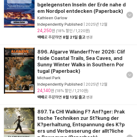
bgelegensten Inseln der Erde nahe d
em Nordpol entdecken (Paperback)
Kathleen Garlow
Independently Published
|
2025년 12월
24,250
원 (18% 할인 / 1,220원)
택배
로 주문하면
8월 21일 출고
변경
896. Algarve Wanderf?rer 2026: Clif
fside Coastal Trails, Sea Caves, and
Sunny Winter Walks in Southern Por
tugal (Paperback)
Michael Park
Independently Published
|
2025년 12월
24,140
원 (18% 할인 / 1,210원)
택배
로 주문하면
8월 13일 출고
변경
897. Ta CHI Walking F? Anf?ger: Prak
tische Techniken zur St?kung der
K?perhaltung, Entspannung des K?p
ers und Verbesserung der allt?liche