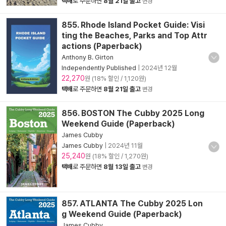
택배
로 주문하면
8월 21일 출고
변경
855. Rhode Island Pocket Guide: Visi
ting the Beaches, Parks and Top Attr
actions (Paperback)
Anthony B. Girton
Independently Published
|
2024년 12월
22,270
원 (18% 할인 / 1,120원)
택배
로 주문하면
8월 21일 출고
변경
856. BOSTON The Cubby 2025 Long
Weekend Guide (Paperback)
James Cubby
James Cubby
|
2024년 11월
25,240
원 (18% 할인 / 1,270원)
택배
로 주문하면
8월 13일 출고
변경
857. ATLANTA The Cubby 2025 Lon
g Weekend Guide (Paperback)
James Cubby