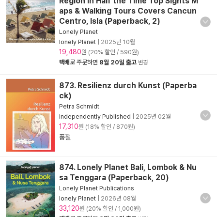
Region in Half the Time Top Sights M
aps & Walking Tours Covers Cancun
Centro, Isla (Paperback, 2)
Lonely Planet
lonely Planet
|
2025년 10월
19,480
원 (20% 할인 / 590원)
택배
로 주문하면
8월 20일 출고
변경
873. Resilienz durch Kunst (Paperba
ck)
Petra Schmidt
Independently Published
|
2025년 02월
17,310
원 (18% 할인 / 870원)
품절
874. Lonely Planet Bali, Lombok & Nu
sa Tenggara (Paperback, 20)
Lonely Planet Publications
lonely Planet
|
2026년 08월
33,120
원 (20% 할인 / 1,000원)