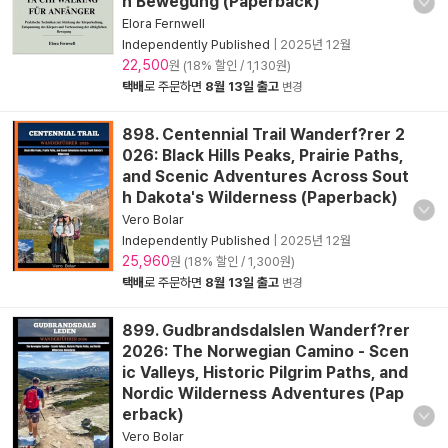
n Bewegung (Paperback)
Elora Fernwell
Independently Published
|
2025년 12월
22,500
원 (18% 할인 / 1,130원)
택배
로 주문하면
8월 13일 출고
변경
898. Centennial Trail Wanderf?rer 2
026: Black Hills Peaks, Prairie Paths,
and Scenic Adventures Across Sout
h Dakota's Wilderness (Paperback)
Vero Bolar
Independently Published
|
2025년 12월
25,960
원 (18% 할인 / 1,300원)
택배
로 주문하면
8월 13일 출고
변경
899. Gudbrandsdalslen Wanderf?rer
2026: The Norwegian Camino - Scen
ic Valleys, Historic Pilgrim Paths, and
Nordic Wilderness Adventures (Pap
erback)
Vero Bolar