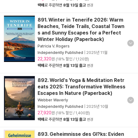
택배
로 주문하면
8월 13일 출고
변경
891. Winter in Tenerife 2026: Warm
Beaches, Teide Trails, Coastal Town
s and Sunny Escapes for a Perfect
Winter Holiday (Paperback)
Patricia V. Rogers
Independently Published
|
2025년 11월
22,320
원 (18% 할인 / 1,120원)
택배
로 주문하면
8월 13일 출고
변경
892. World's Yoga & Meditation Retr
eats 2025: Transformative Wellness
Escapes In Nature (Paperback)
Webber Waverly
Independently Published
|
2025년 10월
27,920
원 (18% 할인 / 1,400원)
택배
로 주문하면
8월 13일 출고
변경
893. Geheimnisse des Gl?ks: Eviden