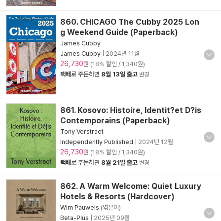
860. CHICAGO The Cubby 2025 Lon
g Weekend Guide (Paperback)
James Cubby
James Cubby
|
2024년 11월
26,730
원 (18% 할인 / 1,340원)
택배
로 주문하면
8월 13일 출고
변경
861. Kosovo: Histoire, Identit?et D?is
Contemporains (Paperback)
Tony Verstraet
Independently Published
|
2024년 12월
26,730
원 (18% 할인 / 1,340원)
택배
로 주문하면
8월 21일 출고
변경
862. A Warm Welcome: Quiet Luxury
Hotels & Resorts (Hardcover)
Wim Pauwels
(엮은이)
Beta-Plus
|
2025년 09월