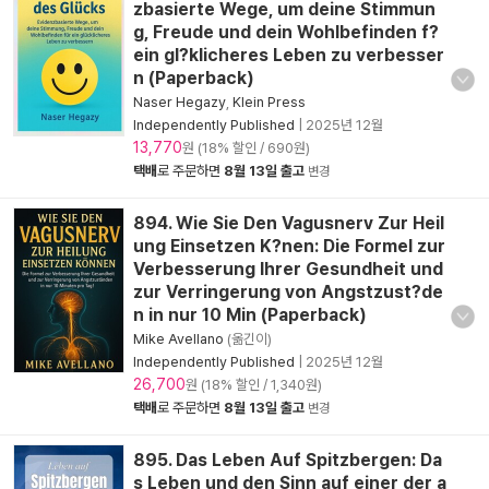
zbasierte Wege, um deine Stimmun
g, Freude und dein Wohlbefinden f?
ein gl?klicheres Leben zu verbesser
n (Paperback)
Naser Hegazy
,
Klein Press
Independently Published
|
2025년 12월
13,770
원 (18% 할인 / 690원)
택배
로 주문하면
8월 13일 출고
변경
894. Wie Sie Den Vagusnerv Zur Heil
ung Einsetzen K?nen: Die Formel zur
Verbesserung Ihrer Gesundheit und
zur Verringerung von Angstzust?de
n in nur 10 Min (Paperback)
Mike Avellano
(옮긴이)
Independently Published
|
2025년 12월
26,700
원 (18% 할인 / 1,340원)
택배
로 주문하면
8월 13일 출고
변경
895. Das Leben Auf Spitzbergen: Da
s Leben und den Sinn auf einer der a