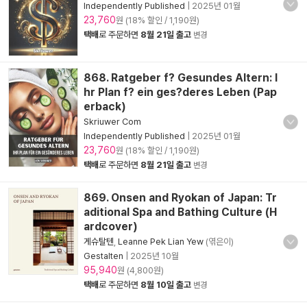
Independently Published
|
2025년 01월
23,760
원 (18% 할인 / 1,190원)
택배
로 주문하면
8월 21일 출고
변경
868. Ratgeber f? Gesundes Altern: I
hr Plan f? ein ges?deres Leben (Pap
erback)
Skriuwer Com
Independently Published
|
2025년 01월
23,760
원 (18% 할인 / 1,190원)
택배
로 주문하면
8월 21일 출고
변경
869. Onsen and Ryokan of Japan: Tr
aditional Spa and Bathing Culture (H
ardcover)
게슈탈텐
,
Leanne Pek Lian Yew
(엮은이)
Gestalten
|
2025년 10월
95,940
원 (4,800원)
택배
로 주문하면
8월 10일 출고
변경