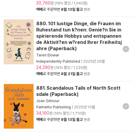
20,760
원 (18% 할인 / 1,040원)
택배
로 주문하면
8월 13일 출고
변경
880. 101 lustige Dinge, die Frauen im
Ruhestand tun k?nen: Genie?n Sie in
spirierende Hobbys und entspannen
de Aktivit?en w?rend Ihrer Freiheitsj
ahre (Paperback)
Taren Elowar
Independently Published
|
2025년 09월
24,290
원 (18% 할인 / 1,220원)
택배
로 주문하면
8월 21일 출고
변경
881. Scandalous Tails of North Scott
sdale (Paperback)
Joan Gilmour
Palmetto Publishing
|
2025년 10월
34,160
원 (18% 할인 / 1,710원)
택배
로 주문하면
8월 13일 출고
변경