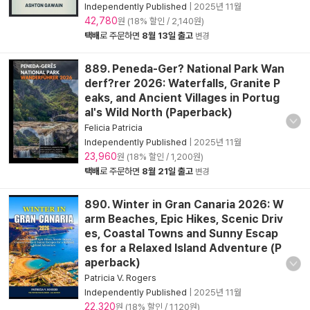
Independently Published
|
2025년 11월
42,780
원 (18% 할인 / 2,140원)
택배
로 주문하면
8월 13일 출고
변경
889. Peneda-Ger? National Park Wan
derf?rer 2026: Waterfalls, Granite P
eaks, and Ancient Villages in Portug
al's Wild North (Paperback)
Felicia Patricia
Independently Published
|
2025년 11월
23,960
원 (18% 할인 / 1,200원)
택배
로 주문하면
8월 21일 출고
변경
890. Winter in Gran Canaria 2026: W
arm Beaches, Epic Hikes, Scenic Driv
es, Coastal Towns and Sunny Escap
es for a Relaxed Island Adventure (P
aperback)
Patricia V. Rogers
Independently Published
|
2025년 11월
22,320
원 (18% 할인 / 1,120원)