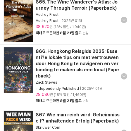
865. The Wine Wanderer's Atlas: Jo
urney Through Terroir (Paperback)
Audrey Frost
Audrey Frost
|
2025년 01월
38,620
원 (18% 할인 / 1,940원)
택배
로 주문하면
8월 21일 출고
변경
866. Hongkong Reisgids 2025: Esse
nti?e lokale tips om met vertrouwen
door Hong Kong te navigeren en ver
binding te maken als een local (Pape
rback)
Zack Steves
Independently Published
|
2025년 01월
29,080
원 (18% 할인 / 1,460원)
택배
로 주문하면
8월 21일 출고
변경
867. Wie man reich wird: Geheimniss
e f? anhaltenden Erfolg (Paperback)
Skriuwer Com