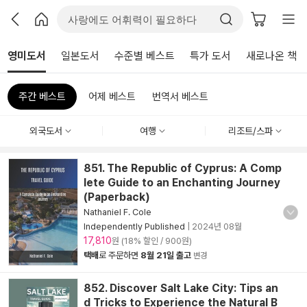
영미도서
일본도서
수준별 베스트
특가 도서
새로나온 책
주간 베스트
어제 베스트
번역서 베스트
외국도서
여행
리조트/스파
851. The Republic of Cyprus: A Comp
lete Guide to an Enchanting Journey
(Paperback)
Nathaniel F. Cole
Independently Published
|
2024년 08월
17,810
원 (18% 할인 / 900원)
택배
로 주문하면
8월 21일 출고
변경
852. Discover Salt Lake City: Tips an
d Tricks to Experience the Natural B