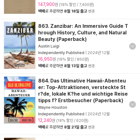
147,900
원 (18% 할인 / 7,400원)
택배
로 주문하면
8월 18일 출고
변경
863. Zanzibar: An Immersive Guide T
hrough History, Culture, and Natural
Beauty (Paperback)
Austin Luigi
Independently Published
|
2024년 12월
16,950
원 (18% 할인 / 850원)
택배
로 주문하면
8월 13일 출고
변경
864. Das Ultimative Hawaii-Abenteu
er: Top-Attraktionen, versteckte St
r?de, lokale K?he und wichtige Reise
tipps f? Erstbesucher (Paperback)
Wayne Houston
Independently Published
|
2024년 12월
12,240
원 (18% 할인 / 620원)
택배
로 주문하면
8월 21일 출고
변경