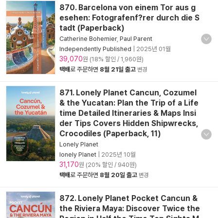
870. Barcelona von einem Tor aus g
esehen: Fotografenf?rer durch die S
tadt (Paperback)
Catherine Bohemier
,
Paul Parent
Independently Published
|
2025년 01월
39,070
원 (18% 할인 / 1,960원)
택배
로 주문하면
8월 21일 출고
변경
871. Lonely Planet Cancun, Cozumel
& the Yucatan: Plan the Trip of a Life
time Detailed Itineraries & Maps Insi
der Tips Covers Hidden Shipwrecks,
Crocodiles (Paperback, 11)
Lonely Planet
lonely Planet
|
2025년 10월
31,170
원 (20% 할인 / 940원)
택배
로 주문하면
8월 20일 출고
변경
872. Lonely Planet Pocket Cancun &
the Riviera Maya: Discover Twice the