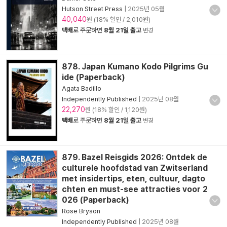
Hutson Street Press
|
2025년 05월
40,040
원 (18% 할인 / 2,010원)
택배
로 주문하면
8월 21일 출고
변경
878. Japan Kumano Kodo Pilgrims Gu
ide (Paperback)
Agata Badillo
Independently Published
|
2025년 08월
22,270
원 (18% 할인 / 1,120원)
택배
로 주문하면
8월 21일 출고
변경
879. Bazel Reisgids 2026: Ontdek de
culturele hoofdstad van Zwitserland
met insidertips, eten, cultuur, dagto
chten en must-see attracties voor 2
026 (Paperback)
Rose Bryson
Independently Published
|
2025년 08월