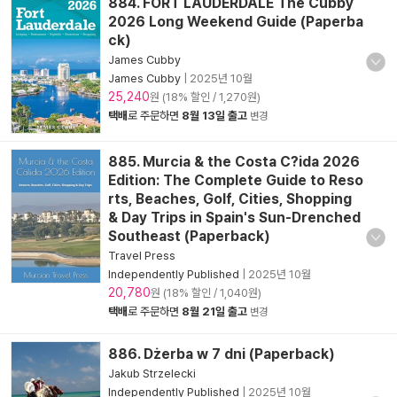
884. FORT LAUDERDALE The Cubby
2026 Long Weekend Guide (Paperba
ck)
James Cubby
James Cubby
|
2025년 10월
25,240
원 (18% 할인 / 1,270원)
택배
로 주문하면
8월 13일 출고
변경
885. Murcia & the Costa C?ida 2026
Edition: The Complete Guide to Reso
rts, Beaches, Golf, Cities, Shopping
& Day Trips in Spain's Sun-Drenched
Southeast (Paperback)
Travel Press
Independently Published
|
2025년 10월
20,780
원 (18% 할인 / 1,040원)
택배
로 주문하면
8월 21일 출고
변경
886. Dżerba w 7 dni (Paperback)
Jakub Strzelecki
Independently Published
|
2025년 10월