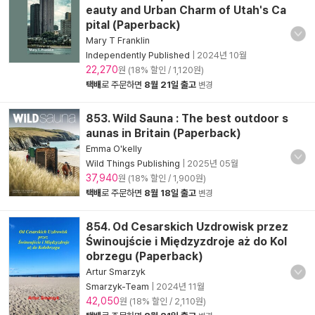
eauty and Urban Charm of Utah's Ca
pital (Paperback)
Mary T Franklin
Independently Published
|
2024년 10월
22,270
원 (18% 할인 / 1,120원)
택배
로 주문하면
8월 21일 출고
변경
853. Wild Sauna : The best outdoor s
aunas in Britain (Paperback)
Emma O'kelly
Wild Things Publishing
|
2025년 05월
37,940
원 (18% 할인 / 1,900원)
택배
로 주문하면
8월 18일 출고
변경
854. Od Cesarskich Uzdrowisk przez
Świnoujście i Międzyzdroje aż do Kol
obrzegu (Paperback)
Artur Smarzyk
Smarzyk-Team
|
2024년 11월
42,050
원 (18% 할인 / 2,110원)