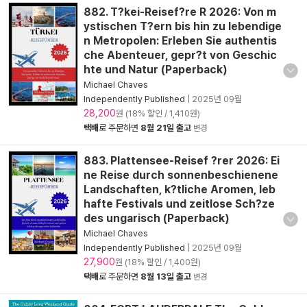
882. T?kei-Reisef?re R 2026: Von m
ystischen T?ern bis hin zu lebendige
n Metropolen: Erleben Sie authentis
che Abenteuer, gepr?t von Geschic
hte und Natur (Paperback)
Michael Chaves
Independently Published
|
2025년 09월
28,200
원 (18% 할인 / 1,410원)
택배
로 주문하면
8월 21일 출고
변경
883. Plattensee-Reisef ?rer 2026: Ei
ne Reise durch sonnenbeschienene
Landschaften, k?tliche Aromen, leb
hafte Festivals und zeitlose Sch?ze
des ungarisch (Paperback)
Michael Chaves
Independently Published
|
2025년 09월
27,900
원 (18% 할인 / 1,400원)
택배
로 주문하면
8월 13일 출고
변경