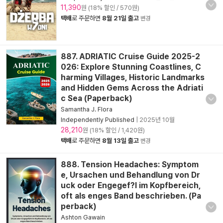
11,390
원 (18% 할인 / 570원)
택배
로 주문하면
8월 21일 출고
변경
887. ADRIATIC Cruise Guide 2025-2
026: Explore Stunning Coastlines, C
harming Villages, Historic Landmarks
and Hidden Gems Across the Adriati
c Sea (Paperback)
Samantha J. Flora
Independently Published
|
2025년 10월
28,210
원 (18% 할인 / 1,420원)
택배
로 주문하면
8월 13일 출고
변경
888. Tension Headaches: Symptom
e, Ursachen und Behandlung von Dr
uck oder Engegef?l im Kopfbereich,
oft als enges Band beschrieben. (Pa
perback)
Ashton Gawain