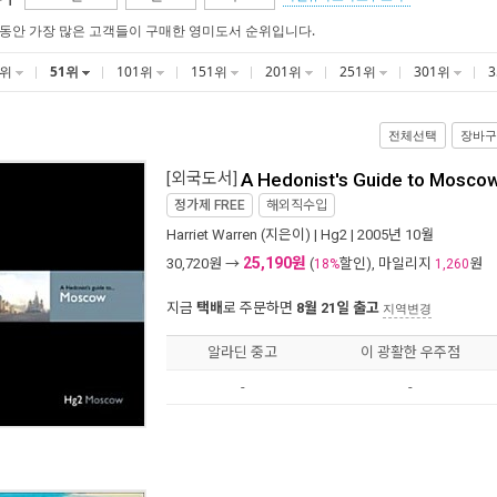
 동안 가장 많은 고객들이 구매한 영미도서 순위입니다.
1위
51위
101위
151위
201위
251위
301위
전체선택
장바구
[외국도서]
A Hedonist's Guide to Mosco
정가제
FREE
해외직수입
Harriet Warren
(지은이) |
Hg2
| 2005년 10월
25,190원
30,720
원 →
(
할인), 마일리지
원
18%
1,260
지금
택배
로 주문하면
8월 21일 출고
지역변경
알라딘 중고
이 광활한 우주점
-
-