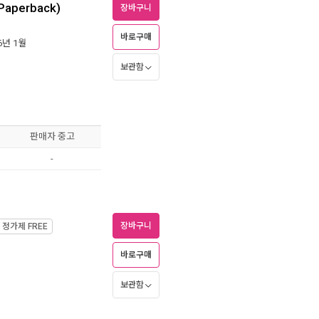
(Paperback)
장바구니
바로구매
06년 1월
보관함
판매자 중고
-
장바구니
정가제
FREE
바로구매
보관함