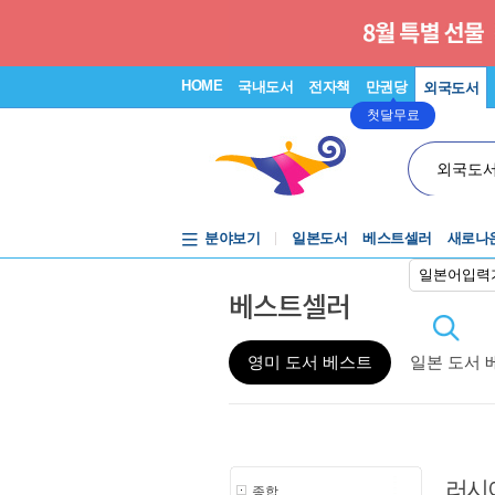
HOME
국내도서
전자책
만권당
외국도서
첫달무료
외국도
분야보기
일본도서
베스트셀러
새로나
일본어입력
베스트셀러
영미 도서 베스트
일본 도서 
러시
종합