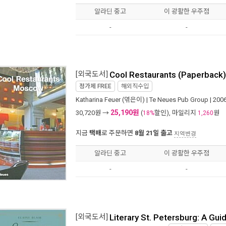
알라딘 중고
이 광활한 우주점
-
-
[외국도서]
Cool Restaurants (Paperback)
정가제
FREE
해외직수입
Katharina Feuer
(엮은이) |
Te Neues Pub Group
| 20
25,190원
30,720
원 →
(
할인), 마일리지
원
18%
1,260
지금
택배
로 주문하면
8월 21일 출고
지역변경
알라딘 중고
이 광활한 우주점
-
-
[외국도서]
Literary St. Petersburg: A Guid