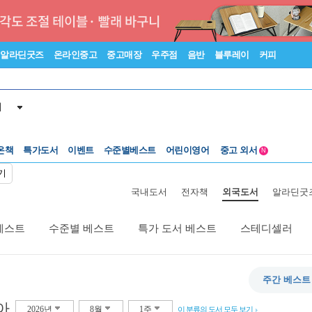
알라딘굿즈
온라인중고
중고매장
우주점
음반
블루레이
커피
서
수준별베스트
중고 외서
온책
특가도서
이벤트
어린이영어
N
Lexile®
5백원부터
기
수준별베스트
중고 외서
국내도서
전자책
외국도서
알라딘굿
베스트
수준별 베스트
특가 도서 베스트
스테디셀러
주간 베스트
아
2026년
8월
1주
이 분류의 도서 모두 보기