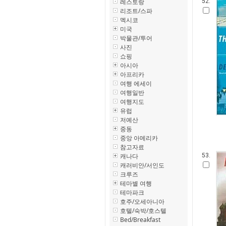
레스토랑
52.
리조트/스파
멕시코
미국
박물관/투어
사진
쇼핑
아시아
아프리카
여행 에세이
여행일반
여행지도
유럽
저예산
중동
중앙 아메리카
참고자료
캐나다
53.
캐러비안/서인도
크루즈
테마별 여행
테마파크
호주/오세아니아
호텔/숙박/호스텔
Bed/Breakfast