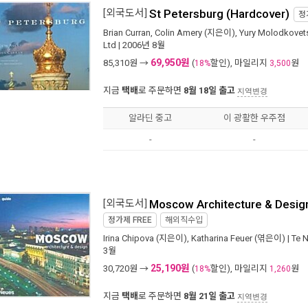
[외국도서]
St Petersburg (Hardcover)
정
Brian Curran
,
Colin Amery
(지은이),
Yury Molodkovet
Ltd
| 2006년 8월
69,950원
85,310
원 →
(
할인), 마일리지
원
18%
3,500
지금
택배
로 주문하면
8월 18일 출고
지역변경
알라딘 중고
이 광활한 우주점
-
-
[외국도서]
Moscow Architecture & Desig
정가제
FREE
해외직수입
Irina Chipova
(지은이),
Katharina Feuer
(엮은이) |
Te 
3월
25,190원
30,720
원 →
(
할인), 마일리지
원
18%
1,260
지금
택배
로 주문하면
8월 21일 출고
지역변경