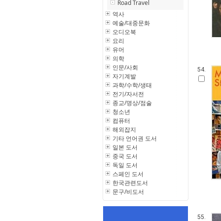
Road Travel
역사
예술/대중문화
오디오북
요리
유머
의학
인문/사회
54.
자기계발
과학/수학/생태
전기/자서전
종교/명상/점술
청소년
컴퓨터
해외잡지
기타 언어권 도서
일본 도서
중국 도서
독일 도서
스페인 도서
한국관련도서
문구/비도서
55.