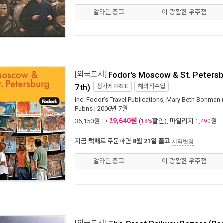
알라딘 중고
이 광활한 우주점
-
-
[외국도서]
Fodor's Moscow & St. Petersb
7th)
정가제
FREE
해외직수입
Inc. Fodor's Travel Publications
,
Mary Beth Bohman
Pubns
| 2006년 7월
29,640원
36,150
원 →
(
할인), 마일리지
원
18%
1,490
지금
택배
로 주문하면
8월 21일 출고
지역변경
알라딘 중고
이 광활한 우주점
-
-