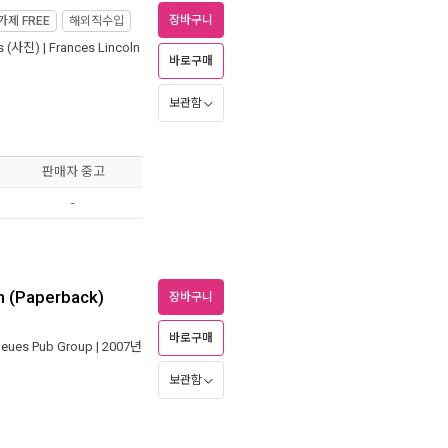
장바구니
가제
FREE
해외직수입
s
(사진) |
Frances Lincoln
바로구매
보관함
판매자 중고
-
n (Paperback)
장바구니
바로구매
Neues Pub Group
| 2007년
보관함