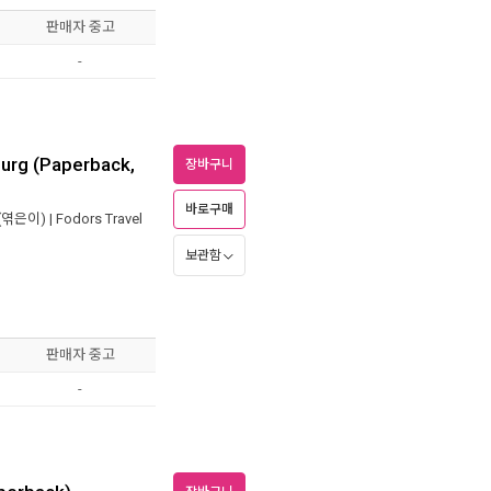
판매자 중고
-
urg (Paperback,
장바구니
바로구매
(엮은이) |
Fodors Travel
보관함
판매자 중고
-