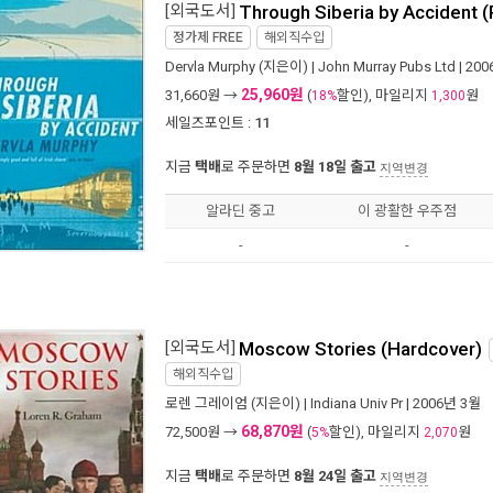
[외국도서]
Through Siberia by Accident 
정가제
FREE
해외직수입
Dervla Murphy
(지은이) |
John Murray Pubs Ltd
| 20
25,960원
31,660
원 →
(
할인), 마일리지
원
18%
1,300
세일즈포인트 :
11
지금
택배
로 주문하면
8월 18일 출고
지역변경
알라딘 중고
이 광활한 우주점
-
-
[외국도서]
Moscow Stories (Hardcover)
해외직수입
로렌 그레이엄
(지은이) |
Indiana Univ Pr
| 2006년 3월
68,870원
72,500
원 →
(
할인), 마일리지
원
5%
2,070
지금
택배
로 주문하면
8월 24일 출고
지역변경