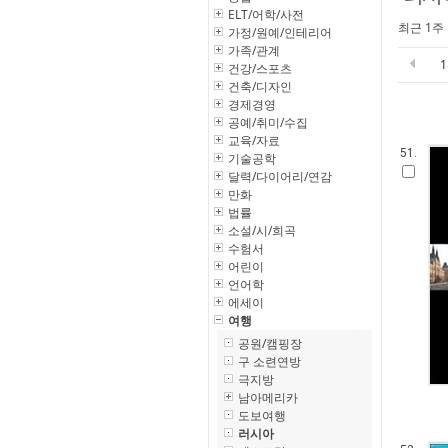
ELT/어학/사전
최근 1주
가정/원예/인테리어
가족/관계
건강/스포츠
건축/디자인
경제경영
공예/취미/수집
교육/자료
51.
기술공학
달력/다이어리/연감
만화
법률
소설/시/희곡
수험서
어린이
언어학
에세이
여행
공원/캠핑장
구 소련연방
극지방
남아메리카
도보여행
러시아