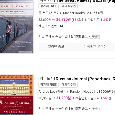
[외국도서]
The Great Railway Bazaar (Pa
정가제
FREE
해외직수입
폴 서루
(지은이) |
Mariner Books
| 2006년 6월
26,730원
32,600
원 →
(
할인), 마일리지
원
18%
1,340
세일즈포인트 :
14
지금
택배
로 주문하면
8월 13일 출고
지역변경
알라딘 중고
이 광활한 우주점
-
-
[외국도서]
Russian Journal (Paperback, 
정가제
FREE
해외직수입
Andrea Lee
(지은이) |
Random House Inc
| 2006년 6
31,200원
38,060
원 →
(
할인), 마일리지
원
18%
1,560
지금
택배
로 주문하면
8월 13일 출고
지역변경