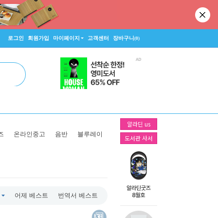
로그인
회원가입
마이페이지
고객센터
장바구니
(0)
알라딘 us
즈
온라인중고
음반
블루레이
도서관 사서
어제 베스트
번역서 베스트