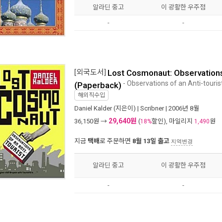
알라딘 중고
이 광활한 우주점
-
-
[외국도서]
Lost Cosmonaut: Observations 
- Observations of an Anti-touris
(Paperback)
해외직수입
Daniel Kalder
(지은이) |
Scribner
| 2006년 8월
29,640원
36,150
원 →
(
할인), 마일리지
원
18%
1,490
지금
택배
로 주문하면
8월 13일 출고
지역변경
알라딘 중고
이 광활한 우주점
-
-