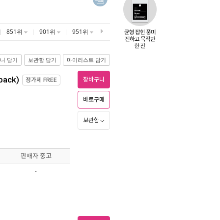
851위
901위
951위
니 담기
보관함 담기
마이리스트 담기
back)
장바구니
정가제
FREE
바로구매
보관함
판매자 중고
-