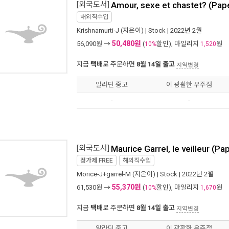
[외국도서]
Amour, sexe et chastet? (Pap
해외직수입
Krishnamurti-J
(지은이) |
Stock
| 2022년 2월
50,480원
56,090
원 →
(
할인), 마일리지
원
10%
1,520
지금
택배
로 주문하면
8월 14일 출고
지역변경
알라딘 중고
이 광활한 우주점
-
-
[외국도서]
Maurice Garrel, le veilleur (P
정가제
FREE
해외직수입
Morice-J+garrel-M
(지은이) |
Stock
| 2022년 2월
55,370원
61,530
원 →
(
할인), 마일리지
원
10%
1,670
지금
택배
로 주문하면
8월 14일 출고
지역변경
알라딘 중고
이 광활한 우주점