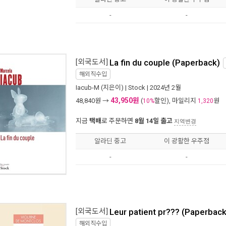
-
-
[외국도서]
La fin du couple (Paperback)
해외직수입
Iacub-M
(지은이) |
Stock
| 2024년 2월
43,950원
48,840
원 →
(
할인), 마일리지
원
10%
1,320
지금
택배
로 주문하면
8월 14일 출고
지역변경
알라딘 중고
이 광활한 우주점
-
-
[외국도서]
Leur patient pr??? (Paperback
해외직수입