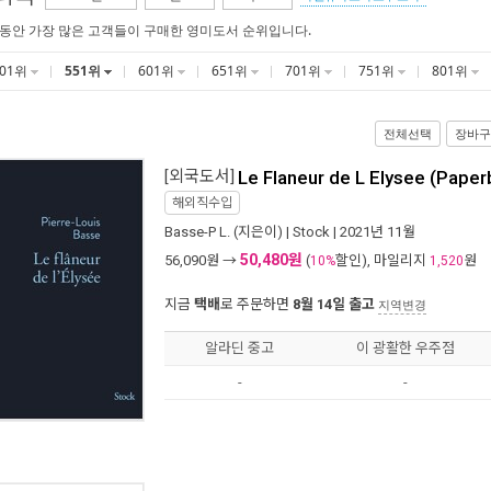
 동안 가장 많은 고객들이 구매한 영미도서 순위입니다.
501위
551위
601위
651위
701위
751위
801위
전체선택
장바구
[외국도서]
Le Flaneur de L Elysee (Paper
해외직수입
Basse-P L.
(지은이) |
Stock
| 2021년 11월
50,480원
56,090
원 →
(
할인), 마일리지
원
10%
1,520
지금
택배
로 주문하면
8월 14일 출고
지역변경
알라딘 중고
이 광활한 우주점
-
-