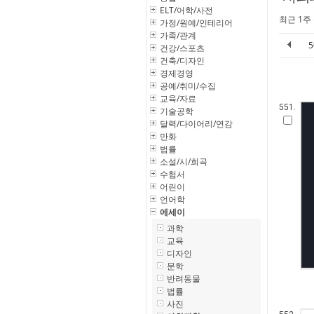
ELT/어학/사전
최근 1주
가정/원예/인테리어
가족/관계
건강/스포츠
건축/디자인
경제경영
공예/취미/수집
교육/자료
551.
기술공학
달력/다이어리/연감
만화
법률
소설/시/희곡
수험서
어린이
언어학
에세이
과학
교육
디자인
문학
반려동물
법률
사진