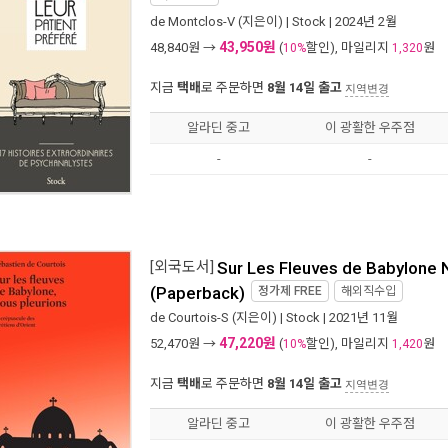
de Montclos-V
(지은이) |
Stock
| 2024년 2월
43,950원
48,840
원 →
(
할인), 마일리지
원
10%
1,320
지금
택배
로 주문하면
8월 14일 출고
지역변경
알라딘 중고
이 광활한 우주점
-
-
[외국도서]
Sur Les Fleuves de Babylone 
(Paperback)
정가제
FREE
해외직수입
de Courtois-S
(지은이) |
Stock
| 2021년 11월
47,220원
52,470
원 →
(
할인), 마일리지
원
10%
1,420
지금
택배
로 주문하면
8월 14일 출고
지역변경
알라딘 중고
이 광활한 우주점