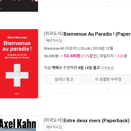
-
-
[외국도서]
Bienvenue Au Paradis ! (Pape
해외직수입
Maurisse-M
(지은이) |
Stock
| 2019년 12월
50,480원
56,090
원 →
(
할인), 마일리지
원
10%
1,520
지금
택배
로 주문하면
8월 14일 출고
지역변경
알라딘 중고
이 광활한 우주점
-
-
[외국도서]
Entre deux mers (Paperback)
해외직수입