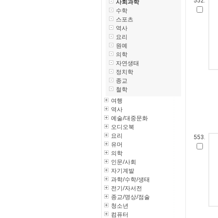
552.
사회과학
수학
스포츠
역사
요리
원예
의학
자연생태
정치학
종교
철학
여행
역사
예술/대중문화
오디오북
요리
553.
유머
의학
인문/사회
자기계발
과학/수학/생태
전기/자서전
종교/명상/점술
청소년
컴퓨터