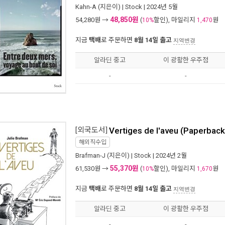
Kahn-A
(지은이) |
Stock
| 2024년 5월
48,850원
54,280
원 →
(
할인), 마일리지
원
10%
1,470
지금
택배
로 주문하면
8월 14일 출고
지역변경
알라딘 중고
이 광활한 우주점
-
-
[외국도서]
Vertiges de l'aveu (Paperback
해외직수입
Brafman-J
(지은이) |
Stock
| 2024년 2월
55,370원
61,530
원 →
(
할인), 마일리지
원
10%
1,670
지금
택배
로 주문하면
8월 14일 출고
지역변경
알라딘 중고
이 광활한 우주점
-
-