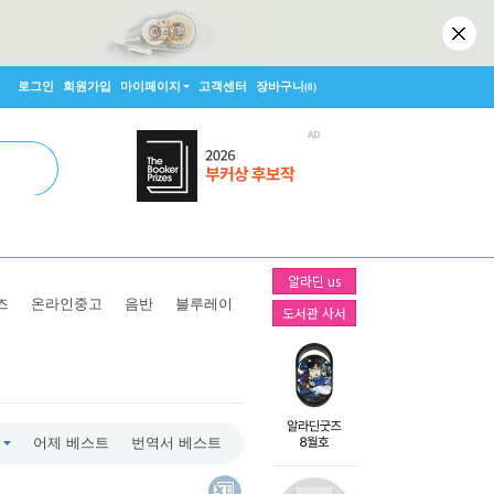
로그인
회원가입
마이페이지
고객센터
장바구니
(0)
알라딘 us
즈
온라인중고
음반
블루레이
도서관 사서
어제 베스트
번역서 베스트