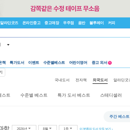
알라딘굿즈
온라인중고
중고매장
우주점
음반
블루레이
커피
서
수준별베스트
중고 외서
온책
특가도서
이벤트
어린이영어
Lexile®
5백원부터
N
수준별베스트
중고 외서
기
국내도서
전자책
외국도서
알라딘굿
베스트
수준별 베스트
특가 도서 베스트
스테디셀러
주간 베스트
과학
2026년
8월
1주
이 분류의 도서 모두 보기