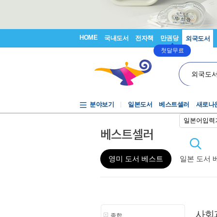
HOME
국내도서
전자책
만권당
외국도서
첫달무료
외국도
분야보기
일본도서
베스트셀러
새로나
일본어입력
베스트셀러
영미 도서 베스트
일본 도서 
사회
종합