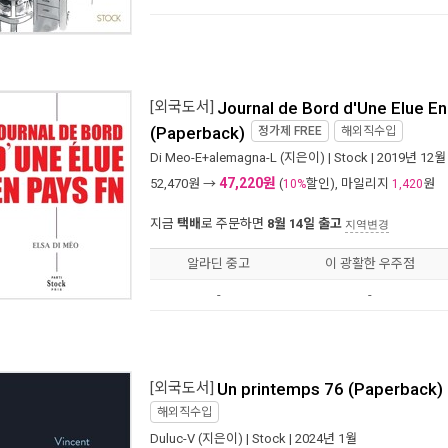
[외국도서]
Journal de Bord d'Une Elue E
(Paperback)
정가제
FREE
해외직수입
Di Meo-E+alemagna-L
(지은이) |
Stock
| 2019년 12월
47,220원
52,470
원 →
(
할인), 마일리지
원
10%
1,420
지금
택배
로 주문하면
8월 14일 출고
지역변경
알라딘 중고
이 광활한 우주점
-
-
[외국도서]
Un printemps 76 (Paperback)
해외직수입
Duluc-V
(지은이) |
Stock
| 2024년 1월