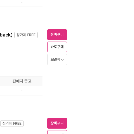
-
rback)
장바구니
정가제
FREE
바로구매
보관함
판매자 중고
-
장바구니
정가제
FREE