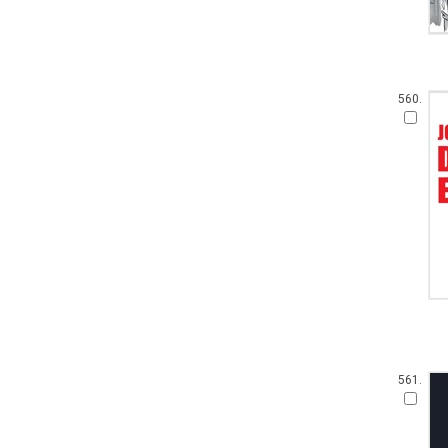
560.
561.