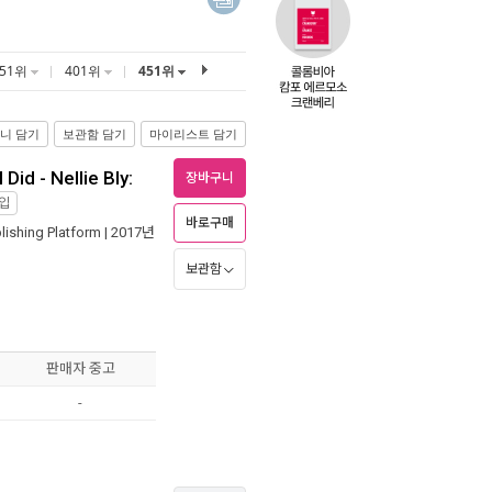
351위
401위
451위
니 담기
보관함 담기
마이리스트 담기
 Did - Nellie Bly:
장바구니
입
바로구매
ishing Platform
| 2017년
보관함
판매자 중고
-