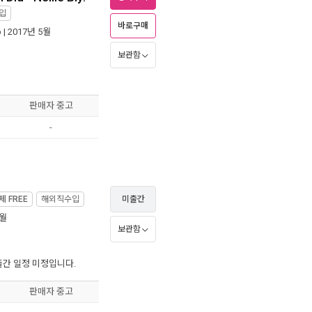
입
바로구매
b
| 2017년 5월
보관함
판매자 중고
-
제
FREE
해외직수입
미출간
6월
보관함
출간 일정 미정입니다.
판매자 중고