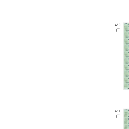
460.
461.