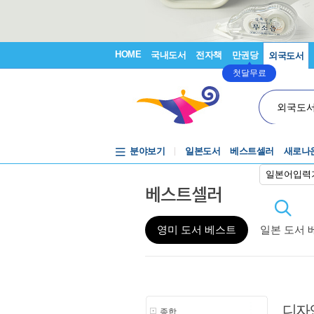
HOME
국내도서
전자책
만권당
외국도서
첫달무료
외국도
분야보기
일본도서
베스트셀러
새로나
일본어입력
베스트셀러
영미 도서 베스트
일본 도서 
디자
종합