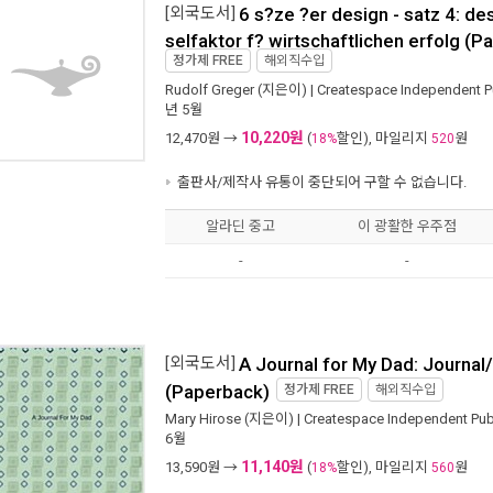
[외국도서]
6 s?ze ?er design - satz 4: de
selfaktor f? wirtschaftlichen erfolg (
정가제
FREE
해외직수입
Rudolf Greger
(지은이) |
Createspace Independent Pu
년 5월
10,220원
12,470
원 →
(
할인), 마일리지
원
18%
520
출판사/제작사 유통이 중단되어 구할 수 없습니다.
알라딘 중고
이 광활한 우주점
-
-
[외국도서]
A Journal for My Dad: Journal
(Paperback)
정가제
FREE
해외직수입
Mary Hirose
(지은이) |
Createspace Independent Publ
6월
11,140원
13,590
원 →
(
할인), 마일리지
원
18%
560