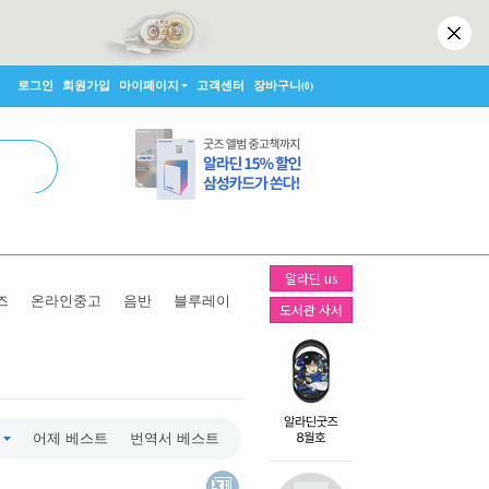
로그인
회원가입
마이페이지
고객센터
장바구니
(0)
알라딘 us
즈
온라인중고
음반
블루레이
도서관 사서
어제 베스트
번역서 베스트