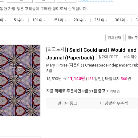
 동안 가장 많은 고객들이 구매한 영미도서 순위입니다.
1위
51위
101위
151위
201위
251위
301위
전체선택
장바구
[외국도서]
I Said I Could and I Would. and I
Journal (Paperback)
정가제
FREE
해외직수
Mary Hirose
(지은이) |
Createspace Independent Publ
5월
11,140원
13,590
원 →
(
할인), 마일리지
원
18%
560
지금
택배
로 주문하면
8월 21일 출고
지역변경
알라딘 중고
이 광활한 우주점
-
-