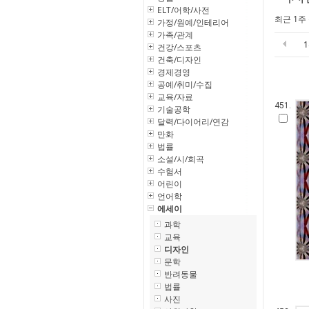
ELT/어학/사전
최근 1주
가정/원예/인테리어
가족/관계
건강/스포츠
건축/디자인
경제경영
공예/취미/수집
교육/자료
451.
기술공학
달력/다이어리/연감
만화
법률
소설/시/희곡
수험서
어린이
언어학
에세이
과학
교육
디자인
문학
반려동물
법률
사진