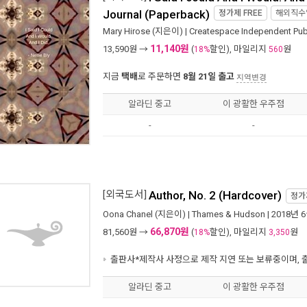
Journal (Paperback)
정가제
FREE
해외직수
Mary Hirose
(지은이) |
Createspace Independent Pu
11,140원
13,590
원 →
(
할인), 마일리지
원
18%
560
지금
택배
로 주문하면
8월 21일 출고
지역변경
알라딘 중고
이 광활한 우주점
-
-
[외국도서]
Author, No. 2 (Hardcover)
정가
Oona Chanel
(지은이) |
Thames & Hudson
| 2018년 
66,870원
81,560
원 →
(
할인), 마일리지
원
18%
3,350
출판사*제작사 사정으로 제작 지연 또는 보류중이며, 
알라딘 중고
이 광활한 우주점