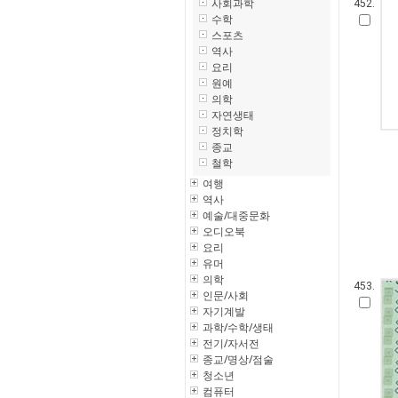
사회과학
452.
수학
스포츠
역사
요리
원예
의학
자연생태
정치학
종교
철학
여행
역사
예술/대중문화
오디오북
요리
유머
의학
453.
인문/사회
자기계발
과학/수학/생태
전기/자서전
종교/명상/점술
청소년
컴퓨터