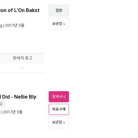
ion of L'On Bakst
절판
보관함
ng
| 2017년 5월
판매자 중고
-
 Did - Nellie Bly:
장바구니
입
바로구매
b
| 2017년 5월
보관함