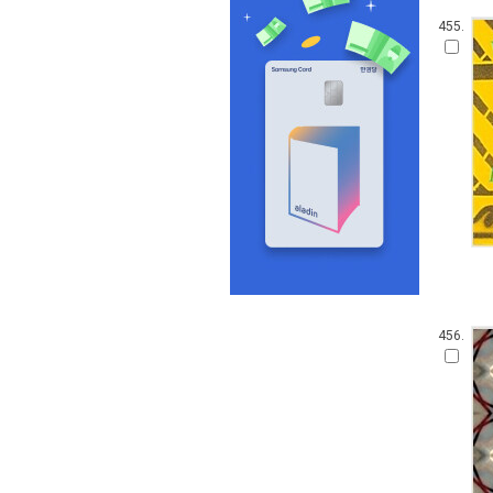
455.
456.