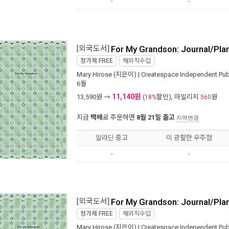
-
-
[외국도서]
For My Grandson: Journal/Pla
정가제
FREE
해외직수입
Mary Hirose
(지은이) |
Createspace Independent Publ
6월
11,140원
13,590
원 →
(
할인), 마일리지
원
18%
560
지금
택배
로 주문하면
8월 21일 출고
지역변경
알라딘 중고
이 광활한 우주점
-
-
[외국도서]
For My Grandson: Journal/Pla
정가제
FREE
해외직수입
Mary Hirose
(지은이) |
Createspace Independent Publ