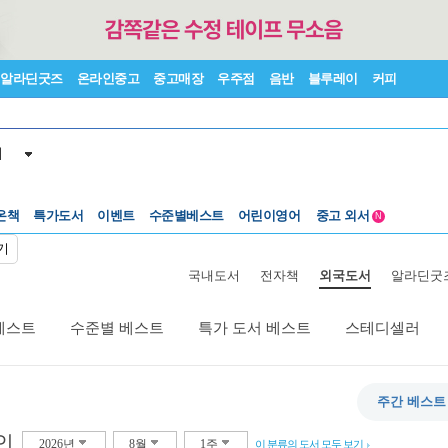
알라딘굿즈
온라인중고
중고매장
우주점
음반
블루레이
커피
서
수준별베스트
중고 외서
온책
특가도서
이벤트
어린이영어
Lexile®
5백원부터
N
수준별베스트
중고 외서
기
국내도서
전자책
외국도서
알라딘굿
베스트
수준별 베스트
특가 도서 베스트
스테디셀러
주간 베스트
인
2026년
8월
1주
이 분류의 도서 모두 보기