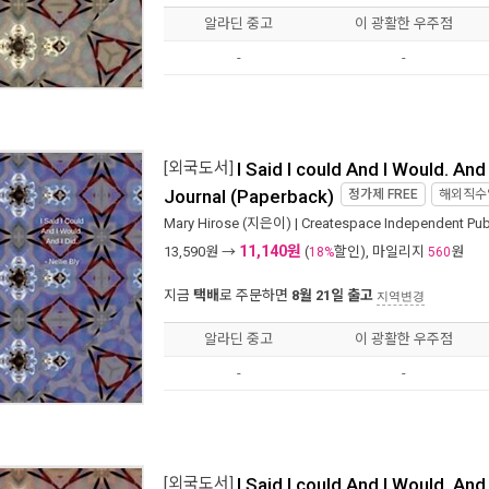
알라딘 중고
이 광활한 우주점
-
-
[외국도서]
I Said I could And I Would. And I
Journal (Paperback)
정가제
FREE
해외직수
Mary Hirose
(지은이) |
Createspace Independent Pu
11,140원
13,590
원 →
(
할인), 마일리지
원
18%
560
지금
택배
로 주문하면
8월 21일 출고
지역변경
알라딘 중고
이 광활한 우주점
-
-
[외국도서]
I Said I could And I Would. And I