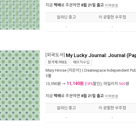
지금
택배
로 주문하면
8월 21일 출고
지역변경
알라딘 중고
이 광활한 우주점
-
-
[외국도서]
My Lucky Journal: Journal (P
정가제
FREE
해외직수입
Mary Hirose
(지은이) |
Createspace Independent Publ
5월
11,140원
13,590
원 →
(
할인), 마일리지
원
18%
560
지금
택배
로 주문하면
8월 21일 출고
지역변경
알라딘 중고
이 광활한 우주점
-
-