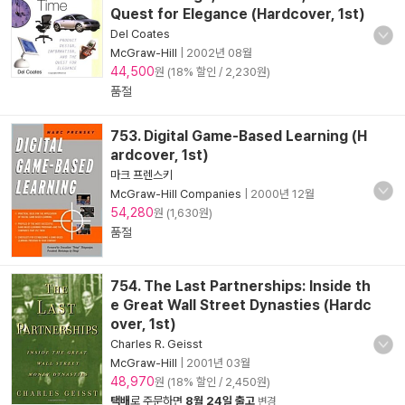
Quest for Elegance (Hardcover, 1st)
Del Coates
McGraw-Hill
|
2002년 08월
44,500
원 (18% 할인 / 2,230원)
품절
753. Digital Game-Based Learning (H
ardcover, 1st)
마크 프렌스키
McGraw-Hill Companies
|
2000년 12월
54,280
원 (1,630원)
품절
754. The Last Partnerships: Inside th
e Great Wall Street Dynasties (Hardc
over, 1st)
Charles R. Geisst
McGraw-Hill
|
2001년 03월
48,970
원 (18% 할인 / 2,450원)
택배
로 주문하면
8월 24일 출고
변경