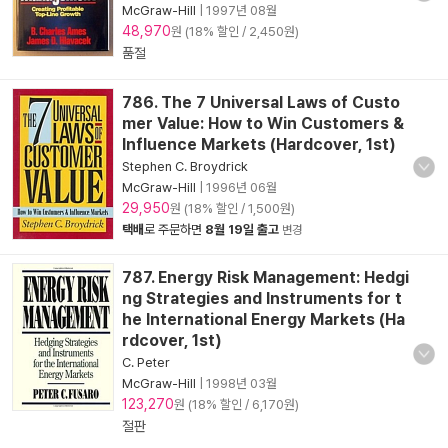
McGraw-Hill
|
1997년 08월
48,970
원 (18% 할인 / 2,450원)
품절
786. The 7 Universal Laws of Custo
mer Value: How to Win Customers &
Influence Markets (Hardcover, 1st)
Stephen C. Broydrick
McGraw-Hill
|
1996년 06월
29,950
원 (18% 할인 / 1,500원)
택배
로 주문하면
8월 19일 출고
변경
787. Energy Risk Management: Hedgi
ng Strategies and Instruments for t
he International Energy Markets (Ha
rdcover, 1st)
C. Peter
McGraw-Hill
|
1998년 03월
123,270
원 (18% 할인 / 6,170원)
절판