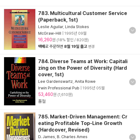
783. Multicultural Customer Service
(Paperback, 1st)
Leslie Aguilar
,
Linda Stokes
McGraw-Hill
|
1995년 09월
16,260
원 (18% 할인 / 820원)
택배
로 주문하면
8월 19일 출고
변경
784. Diverse Teams at Work: Capitali
zing on the Power of Diversity (Hard
cover, 1st)
Lee Gardenswartz
,
Anita Rowe
Irwin Professional Pub
|
1995년 05월
53,460
원 (1,610원)
품절
785. Market-Driven Management: Cr
eating Profitable Top-Line Growth
(Hardcover, Revised)
D. James
,
B. Charles Ames