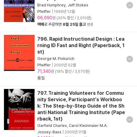
Brad Humphrey
,
Jeff Stokes
Pfeiffer
|
1999년 12월
66,690
원 (20% 할인 / 2,010원)
택배
로 주문하면
8월 25일 출고
변경
796. Rapid Instructional Design : Lea
rning ID Fast and Right (Paperback, 1
st)
George M. Piskurich
Pfeiffer
|
2000년 02월
71,340
원 (18% 할인 / 3,570원)
품절
797. Training Volunteers for Commu
nity Service, Participant's Workboo
k: The Step-by-Step Guide of the Sh
anti National Training Institute (Pape
rback, 1st)
Garfield Charles
,
Carol Kleinmaier M.A.
Jossey-Bass
|
2000년 01월