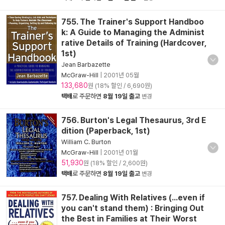
755. The Trainer's Support Handboo
k: A Guide to Managing the Administ
rative Details of Training (Hardcover,
1st)
Jean Barbazette
McGraw-Hill
|
2001년 05월
133,680
원 (18% 할인 / 6,690원)
택배
로 주문하면
8월 19일 출고
변경
756. Burton's Legal Thesaurus, 3rd E
dition (Paperback, 1st)
William C. Burton
McGraw-Hill
|
2001년 01월
51,930
원 (18% 할인 / 2,600원)
택배
로 주문하면
8월 19일 출고
변경
757. Dealing With Relatives (...even if
you can't stand them) : Bringing Out
the Best in Families at Their Worst