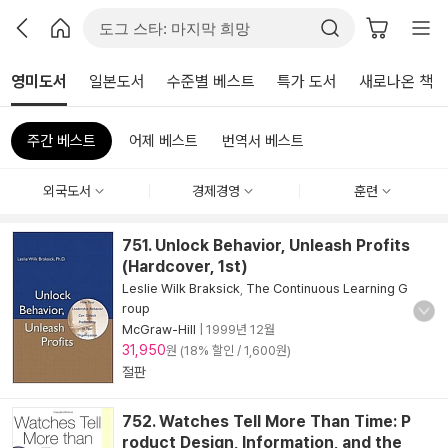
영미도서
일본도서
수준별 베스트
특가 도서
새로나온 책
주간 베스트
어제 베스트
번역서 베스트
외국도서
경제경영
훈련
751. Unlock Behavior, Unleash Profits
(Hardcover, 1st)
Leslie Wilk Braksick
,
The Continuous Learning G
roup
McGraw-Hill
|
1999년 12월
31,950
원 (18% 할인 / 1,600원)
절판
752. Watches Tell More Than Time: P
roduct Design, Information, and the