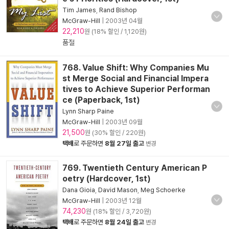
Tim James
,
Rand Bishop
McGraw-Hill
|
2003년 04월
22,210
원 (18% 할인 / 1,120원)
품절
768. Value Shift: Why Companies Mu
st Merge Social and Financial Impera
tives to Achieve Superior Performan
ce (Paperback, 1st)
Lynn Sharp Paine
McGraw-Hill
|
2003년 09월
21,500
원 (30% 할인 / 220원)
택배
로 주문하면
8월 27일 출고
변경
769. Twentieth Century American P
oetry (Hardcover, 1st)
Dana Gioia
,
David Mason
,
Meg Schoerke
McGraw-Hill
|
2003년 12월
74,230
원 (18% 할인 / 3,720원)
택배
로 주문하면
8월 24일 출고
변경