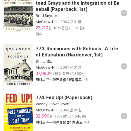
tead Grays and the Integration of Ba
seball (Paperback, 1st)
Brad Snyder
McGraw-Hill
|
2004년 01월
22,210
원 (18% 할인 / 1,120원)
절판
773. Romances with Schools : A Life
of Education (Hardcover, 1st)
존 I. 굿래드
McGraw-Hill
|
2004년 01월
37,080
원 (18% 할인 / 1,860원)
택배
로 주문하면
8월 19일 출고
변경
774. Fed Up! (Paperback)
Wendy Oliver-Pyatt
McGraw-Hill
|
2004년 05월
32,690
원 (18% 할인 / 1,640원)
택배
로 주문하면
8월 24일 출고
변경