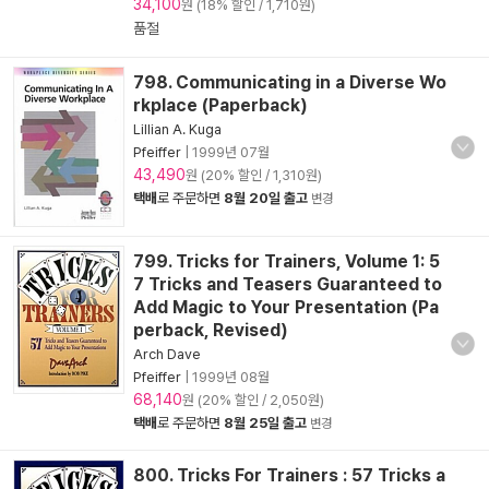
34,100
원 (18% 할인 / 1,710원)
품절
798. Communicating in a Diverse Wo
rkplace (Paperback)
Lillian A. Kuga
Pfeiffer
|
1999년 07월
43,490
원 (20% 할인 / 1,310원)
택배
로 주문하면
8월 20일 출고
변경
799. Tricks for Trainers, Volume 1: 5
7 Tricks and Teasers Guaranteed to
Add Magic to Your Presentation (Pa
perback, Revised)
Arch Dave
Pfeiffer
|
1999년 08월
68,140
원 (20% 할인 / 2,050원)
택배
로 주문하면
8월 25일 출고
변경
800. Tricks For Trainers : 57 Tricks a