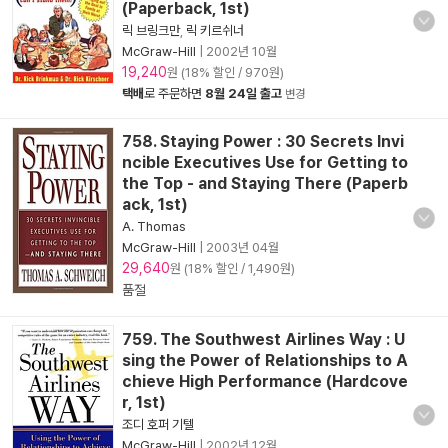
(Paperback, 1st)
릭 브링크만
,
릭 키르쉬너
McGraw-Hill
|
2002년 10월
19,240
원 (18% 할인 / 970원)
택배
로 주문하면
8월 24일 출고
변경
758. Staying Power : 30 Secrets Invi
ncible Executives Use for Getting to
the Top - and Staying There (Paperb
ack, 1st)
A. Thomas
McGraw-Hill
|
2003년 04월
29,640
원 (18% 할인 / 1,490원)
품절
759. The Southwest Airlines Way : U
sing the Power of Relationships to A
chieve High Performance (Hardcove
r, 1st)
조디 호퍼 기텔
McGraw-Hill
|
2002년 12월