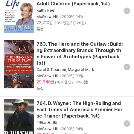
Adult Children (Paperback, 1st)
Kathy Peel
McGraw-Hill
|
2003년 04월
22,210
원 (18% 할인 / 1,120원)
품절
763. The Hero and the Outlaw : Buildi
ng Extraordinary Brands Through th
e Power of Archetypes (Paperback,
1st)
Carol S. Pearson
,
Margaret Mark
McGraw-Hill
|
2002년 09월
29,640
원 (18% 할인 / 1,490원)
품절
764. D. Wayne : The High-Rolling and
Fast Times of America's Premier Hor
se Trainer (Paperback, 1st)
카를로 드비토
McGraw-Hill
|
2003년 04월