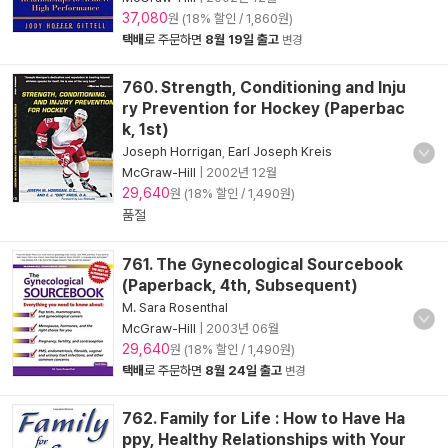
37,080
원 (18% 할인 / 1,860원)
택배
로 주문하면
8월 19일 출고
변경
760. Strength, Conditioning and Inju
ry Prevention for Hockey (Paperbac
k, 1st)
Joseph Horrigan
,
Earl Joseph Kreis
McGraw-Hill
|
2002년 12월
29,640
원 (18% 할인 / 1,490원)
품절
761. The Gynecological Sourcebook
(Paperback, 4th, Subsequent)
M. Sara Rosenthal
McGraw-Hill
|
2003년 06월
29,640
원 (18% 할인 / 1,490원)
택배
로 주문하면
8월 24일 출고
변경
762. Family for Life : How to Have Ha
ppy, Healthy Relationships with Your