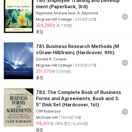
780. Employee Training and Develop
ment (Paperback, 3rd)
Raymond Andrew Noe
,
A. Raymond
Mcgraw-Hill College
|
2004년 02월
224,290
원 (6,730원)
품절
781. Business Research Methods (M
cGraw-Hill/Irwin) (Hardcover, 9th)
Donald R. Cooper
Mcgraw-Hill College
|
2005년 07월
251,570
원 (7,550원)
품절
782. The Complete Book of Business
Forms and Agreements, Book and 3.
5" Disk Set (Hardcover, 1st)
Cliff Roberson
McGraw-Hill
|
1993년 10월
118,810
원 (18% 할인 / 5,950원)
품절