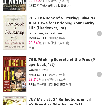
29,640
원 (18% 할인 / 1,490원)
택배
로 주문하면
8월 24일 출고
변경
765. The Book of Nurturing : Nine Na
tural Laws for Enriching Your Family
Life (Hardcover, 1st)
Linda Eyre
,
Richard Eyre
McGraw-Hill
|
2003년 04월
29,640
원 (18% 할인 / 1,490원)
품절
766. Pitching Secrets of the Pros (P
aperback, 1st)
Wayne Stewart
McGraw-Hill
|
2004년 04월
22,210
원 (18% 할인 / 1,120원)
택배
로 주문하면
8월 19일 출고
변경
767. My List : 24 Reflections on Lif
e's Priorities (Hardcover, 1st)