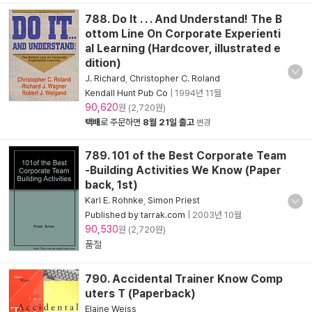
788. Do It . . . And Understand! The B
ottom Line On Corporate Experienti
al Learning (Hardcover, illustrated e
dition)
J. Richard
,
Christopher C. Roland
Kendall Hunt Pub Co
|
1994년 11월
90,620
원 (2,720원)
택배
로 주문하면
8월 21일 출고
변경
789. 101 of the Best Corporate Team
-Building Activities We Know (Paper
back, 1st)
Karl E. Rohnke
,
Simon Priest
Published by tarrak.com
|
2003년 10월
90,530
원 (2,720원)
품절
790. Accidental Trainer Know Comp
uters T (Paperback)
Elaine Weiss