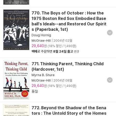
770. The Boys of October : How the
1975 Boston Red Sox Embodied Base
ball's Ideals--and Restored Our Spirit
s (Paperback, 1st)
Doug Hornig
McGraw-Hill
|
2004년 02월
29,640
원 (18% 할인 / 1,490원)
택배
로 주문하면
8월 24일 출고
변경
771. Thinking Parent, Thinking Child
(Hardcover, 1st)
Myrna B. Shure
McGraw-Hill
|
2004년 08월
29,640
원 (18% 할인 / 1,490원)
품절
772. Beyond the Shadow of the Sena
tors : The Untold Story of the Homes