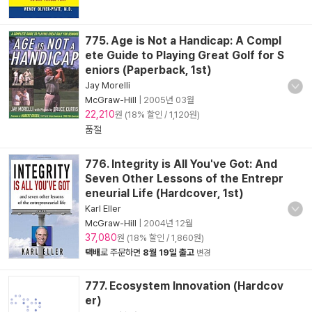
775. Age is Not a Handicap: A Compl
ete Guide to Playing Great Golf for S
eniors (Paperback, 1st)
Jay Morelli
McGraw-Hill
|
2005년 03월
22,210
원 (18% 할인 / 1,120원)
품절
776. Integrity is All You've Got: And
Seven Other Lessons of the Entrepr
eneurial Life (Hardcover, 1st)
Karl Eller
McGraw-Hill
|
2004년 12월
37,080
원 (18% 할인 / 1,860원)
택배
로 주문하면
8월 19일 출고
변경
777. Ecosystem Innovation (Hardcov
er)