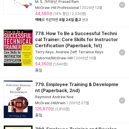
M. S. 크리슈난
,
Prasad Ram
McGraw-Hill Professional
|
2024년 12월
44,580
원 (18% 할인 / 2,230원)
택배
로 주문하면
8월 24일 출고
변경
778. How To Be a Successful Techni
cal Trainer: Core Skills for Instructor
Certification (Paperback, 1st)
Terry Keys
,
Andrew Zeff
,
Terrance Keys
Osborne/McGraw-Hill
|
2000년 10월
54,350
원 (1,640원)
품절
779. Employee Training & Developme
nt (Paperback, 2nd)
Raymond Andrew Noe
McGraw-Hill/Irwin
|
2001년 07월
126,870
원 (3,810원)
품절