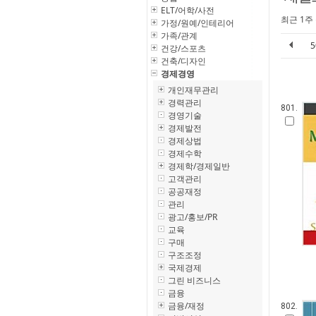
ELT/어학/사전
최근 1주
가정/원예/인테리어
가족/관계
건강/스포츠
건축/디자인
경제경영
개인재무관리
경력관리
801.
경영기술
경제발전
경제상법
경제수학
경제학/경제일반
고객관리
공공재정
관리
광고/홍보/PR
교육
구매
구조조정
국제경제
그린 비즈니스
금융
금융/재정
802.