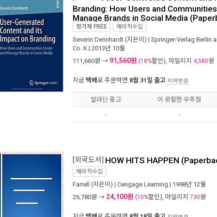
Branding: How Users and Communities
Manage Brands in Social Media (Paper
정가제
FREE
해외직수입
Severin Dennhardt
(지은이) |
Springer-Verlag Berlin
Co. K
| 2013년 10월
91,560원
111,660
원 →
(
할인), 마일리지
원
18%
4,580
지금
택배
로 주문하면
8월 31일 출고
지역변경
알라딘 중고
이 광활한 우주점
-
-
[외국도서]
HOW HITS HAPPEN (Paperba
해외직수입
Farrell
(지은이) |
Cengage Learning
| 1998년 12월
24,100원
26,780
원 →
(
할인), 마일리지
원
10%
730
지금
택배
로 주문하면
8월 18일 출고
지역변경