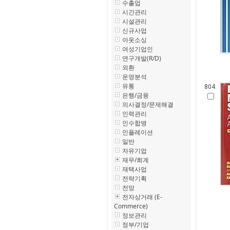
수출업
시간관리
시설관리
신규사업
아웃소싱
여성기업인
연구개발(R/D)
외환
운영분석
유통
804.
은행/금융
의사결정/문제해결
인력관리
인수합병
인플레이션
일반
자유기업
재무/회계
재택사업
전략기획
전망
전자상거래 (E-
Commerce)
정보관리
정부/기업