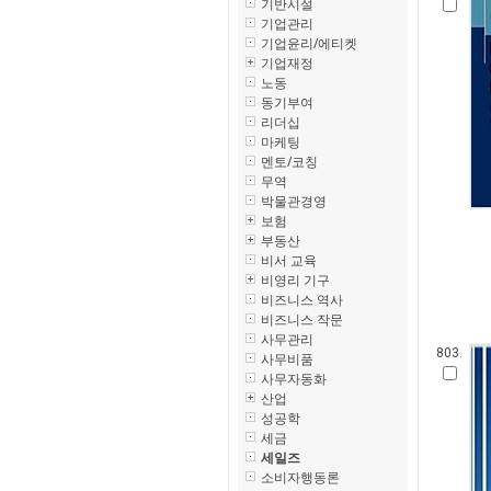
기반시설
기업관리
기업윤리/에티켓
기업재정
노동
동기부여
리더십
마케팅
멘토/코칭
무역
박물관경영
보험
부동산
비서 교육
비영리 기구
비즈니스 역사
비즈니스 작문
사무관리
803.
사무비품
사무자동화
산업
성공학
세금
세일즈
소비자행동론