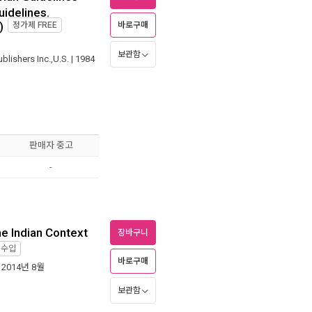
idelines.
)
바로구매
정가제
FREE
보관함
blishers Inc.,U.S.
| 1984
판매자 중고
-
he Indian Context
장바구니
직수입
바로구매
| 2014년 8월
보관함