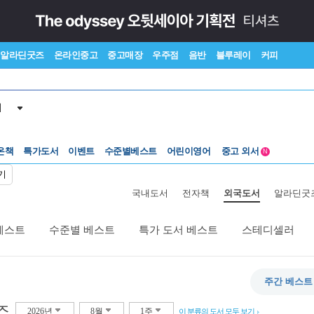
알라딘굿즈
온라인중고
중고매장
우주점
음반
블루레이
커피
서
수준별베스트
중고 외서
온책
특가도서
이벤트
어린이영어
N
Lexile®
5백원부터
기
수준별베스트
중고 외서
국내도서
전자책
외국도서
알라딘굿
베스트
수준별 베스트
특가 도서 베스트
스테디셀러
주간 베스트
즈
2026년
8월
1주
이 분류의 도서 모두 보기