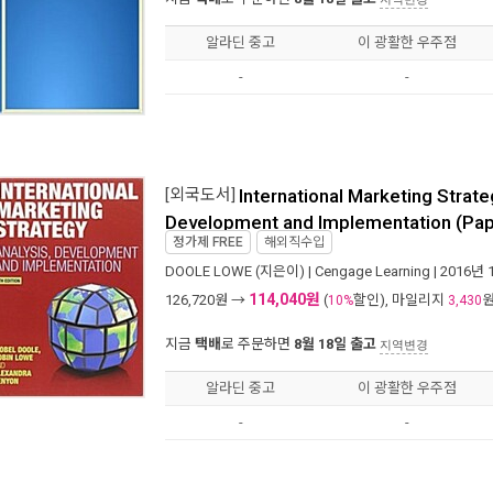
알라딘 중고
이 광활한 우주점
-
-
[외국도서]
International Marketing Strateg
Development and Implementation (Pap
정가제
FREE
해외직수입
DOOLE LOWE
(지은이) |
Cengage Learning
| 2016년 
114,040원
126,720
원 →
(
할인), 마일리지
10%
3,430
지금
택배
로 주문하면
8월 18일 출고
지역변경
알라딘 중고
이 광활한 우주점
-
-