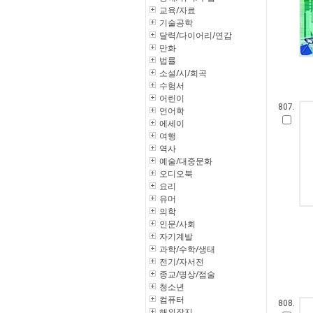
교육/자료
기술공학
달력/다이어리/연감
만화
법률
소설/시/희곡
수험서
어린이
807.
언어학
에세이
여행
역사
예술/대중문화
오디오북
요리
유머
의학
인문/사회
자기계발
과학/수학/생태
전기/자서전
종교/명상/점술
청소년
컴퓨터
808.
해외잡지