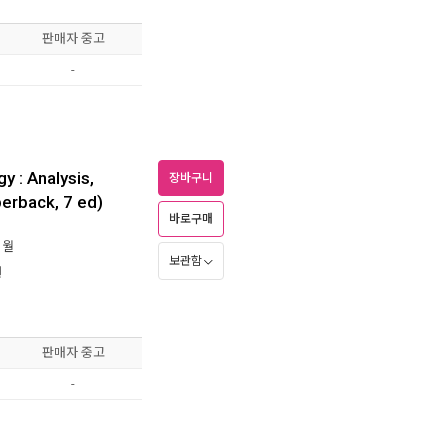
판매자 중고
-
y : Analysis,
장바구니
erback, 7 ed)
바로구매
1월
보관함
원
판매자 중고
-