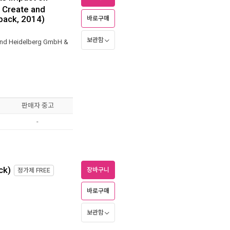
 Create and
back, 2014)
바로구매
보관함
 and Heidelberg GmbH &
판매자 중고
-
ck)
장바구니
정가제
FREE
바로구매
보관함