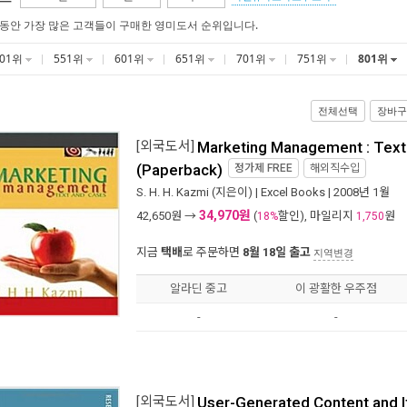
 동안 가장 많은 고객들이 구매한 영미도서 순위입니다.
501위
551위
601위
651위
701위
751위
801위
전체선택
장바구
[외국도서]
Marketing Management : Text
(Paperback)
정가제
FREE
해외직수입
S. H. H. Kazmi
(지은이) |
Excel Books
| 2008년 1월
34,970원
42,650
원 →
(
할인), 마일리지
원
18%
1,750
지금
택배
로 주문하면
8월 18일 출고
지역변경
알라딘 중고
이 광활한 우주점
-
-
[외국도서]
User-Generated Content and I