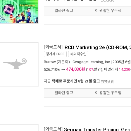
알라딘 중고
이 광활한 우주점
-
-
[외국도서]
IRCD Marketing 2e (CD-ROM, 
정가제
FREE
해외직수입
Burrow
(지은이) |
Cengage Learning, Inc
| 2005년 6월
474,030원
526,710
원 →
(
할인), 마일리지
10%
14,230
지금
택배
로 주문하면
8월 21일 출고
지역변경
알라딘 중고
이 광활한 우주점
-
-
[외국도서]
German Transfer Pricing: Ger