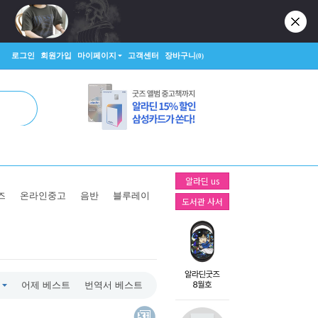
로그인
회원가입
마이페이지
고객센터
장바구니
(0)
알라딘 us
즈
온라인중고
음반
블루레이
도서관 사서
어제 베스트
번역서 베스트