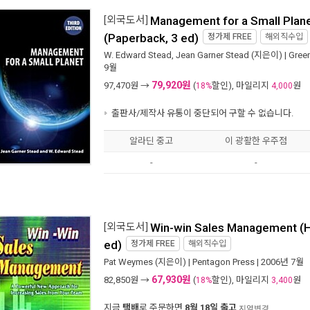
[외국도서]
Management for a Small Planet
(Paperback, 3 ed)
정가제
FREE
해외직수입
W. Edward Stead
,
Jean Garner Stead
(지은이) |
Green
9월
79,920원
97,470
원 →
(
할인), 마일리지
원
18%
4,000
출판사/제작사 유통이 중단되어 구할 수 없습니다.
알라딘 중고
이 광활한 우주점
-
-
[외국도서]
Win-win Sales Management (
ed)
정가제
FREE
해외직수입
Pat Weymes
(지은이) |
Pentagon Press
| 2006년 7월
67,930원
82,850
원 →
(
할인), 마일리지
원
18%
3,400
지금
택배
로 주문하면
8월 18일 출고
지역변경