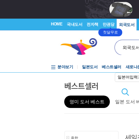
HOME
국내도서
전자책
만권당
외국도서
첫달무료
외국도
분야보기
일본도서
베스트셀러
새로나
일본어입력
베스트셀러
영미 도서 베스트
일본 도서 
세일
종합