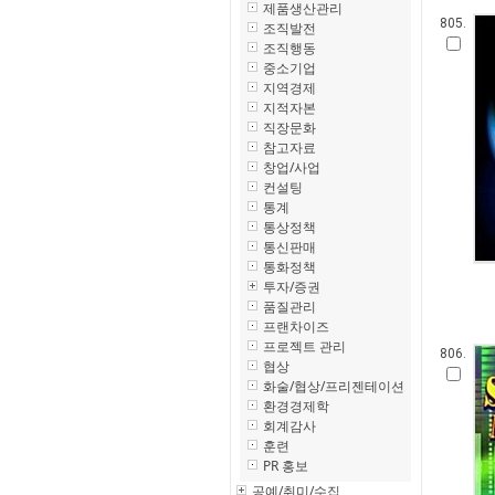
제품생산관리
805.
조직발전
조직행동
중소기업
지역경제
지적자본
직장문화
참고자료
창업/사업
컨설팅
통계
통상정책
통신판매
통화정책
투자/증권
품질관리
프랜차이즈
프로젝트 관리
806.
협상
화술/협상/프리젠테이션
환경경제학
회계감사
훈련
PR 홍보
공예/취미/수집