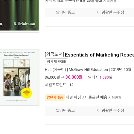
지금
택배
로 주문하면
8월 25일 출고
지역변경
알라딘 중고
이 광활한 우주점
-
-
[외국도서]
Essentials of Marketing Rese
정가제
FREE
Hair
(지은이) |
McGraw-Hill Education
| 2019년 10월
36,000원
36,000
원 →
, 마일리지
원
1,080
세일즈포인트 :
12
내일 아침 7시
출근전 배송
양탄자배송
지역변경
알라딘 중고
이 광활한 우주점
-
-