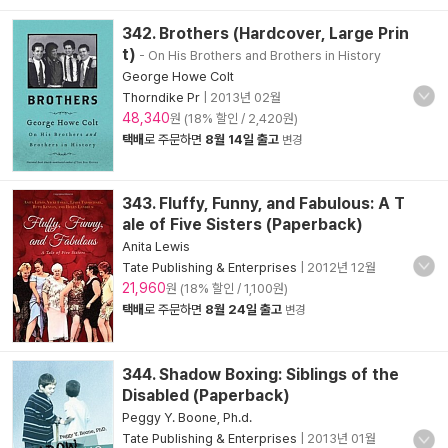
342. Brothers (Hardcover, Large Prin
t)
- On His Brothers and Brothers in History
George Howe Colt
Thorndike Pr
|
2013년 02월
48,340
원 (18% 할인 / 2,420원)
택배
로 주문하면
8월 14일 출고
변경
343. Fluffy, Funny, and Fabulous: A T
ale of Five Sisters (Paperback)
Anita Lewis
Tate Publishing & Enterprises
|
2012년 12월
21,960
원 (18% 할인 / 1,100원)
택배
로 주문하면
8월 24일 출고
변경
344. Shadow Boxing: Siblings of the
Disabled (Paperback)
Peggy Y. Boone, Ph.d.
Tate Publishing & Enterprises
|
2013년 01월