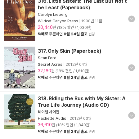
316. Little Sisters: The Last But Not t
he Least (Paperback)
Carolyn Lieberg
Wildcat Canyon Press
|
1998년 11월
20,440
원 (18% 할인 / 1,030원)
택배
로 주문하면
8월 24일 출고
변경
317. Only Skin (Paperback)
Sean Ford
Secret Acres
|
2012년 04월
32,160
원 (18% 할인 / 1,610원)
택배
로 주문하면
8월 24일 출고
변경
318. Riding the Bus with My Sister: A
True Life Journey (Audio CD)
레이첼 사이먼
Hachette Audio
|
2012년 03월
36,610
원 (18% 할인 / 1,840원)
택배
로 주문하면
8월 24일 출고
변경