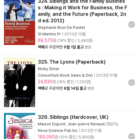
324. Siblings and the Family Busines
s : Making it Work for Business, the F
amily, and the Future (Paperback, 2n
d ed. 2012)
Stephanie Brun De Pontet
St Martins Pr
|
2012년 10월
69,570
원 (18% 할인 / 3,480원)
택배
로 주문하면
9월 1일 출고
변경
325. The Lyons (Paperback)
Nicky Silver
Consortium Book Sales & Dist
|
2013년 01월
24,830
원 (18% 할인 / 1,250원)
택배
로 주문하면
8월 14일 출고
변경
326. Siblings (Hardcover, UK)
Maison Dupont
,
Jean-pierre Renaud
(엮은이)
Nova Science Pub Inc
|
2012년 11월
193,050
원 (10% 할인 / 5,800원)