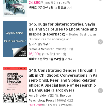
24,890
원 (18% 할인 / 1,250원)
택배
로 주문하면
8월 14일 출고
변경
345. Hugs for Sisters: Stories, Sayin
gs, and Scriptures to Encourage and
Inspire (Paperback)
- Stories, Sayings, an
d Scriptures to Encourage and
필리스 볼팅하우스
Simon & Schuster
|
2013년 03월
16,100
원 (18% 할인 / 810원)
택배
로 주문하면
8월 24일 출고
변경
346. Constituting Gender Through T
alk in Childhood: Conversations in Pa
rent-Child, Peer, and Sibling Relation
ships: A Special Issue of Research o
n Language (Hardcover)
Amy Sheldon
(엮은이),
Sheldon
Psychology Press
|
1996년 02월
343,760
원 (18% 할인 / 17,190원)