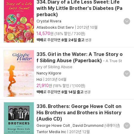
334. Diary of a Life Less Sweet: Life
with My Little Brother's Diabetes (Pa
perback)
Crystal Rivera
Atlasbooks Dist Serv
|
2012년 10월
14,570
원 (18% 할인 / 730원)
택배
로 주문하면
8월 24일 출고
변경
335. Girl in the Water: A True Story o
f Sibling Abuse (Paperback)
- A True St
ory of Sibling Abuse
Nancy Kilgore
Hci
|
2013년 04월
21,910
원 (18% 할인 / 1,100원)
택배
로 주문하면
8월 14일 출고
변경
336. Brothers: George Howe Colt on
His Brothers and Brothers in History
(Audio CD)
George Howe Colt
,
David Drummond
(내레이션)
Tantor Media Inc
|
2012년 12월