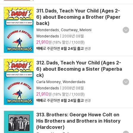
311. Dads, Teach Your Child (Ages 2-
6) about Becoming a Brother (Paper
back)
Wonderdads
,
Courtway, Meloni
Wonderdads
|
2008년 08월
21,910
원 (18% 할인 / 1,100원)
택배
로 주문하면
8월 24일 출고
변경
312. Dads, Teach Your Child (Ages 2-
6) about Becoming a Sister (Paperba
ck)
Carla Mooney
,
Wonderdads
Wonderdads
|
2008년 08월
21,910
원 (18% 할인 / 1,100원)
택배
로 주문하면
8월 24일 출고
변경
313. Brothers: George Howe Colt on
His Brothers and Brothers in History
(Hardcover)