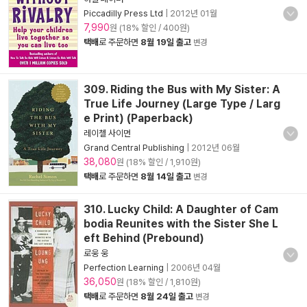
Piccadilly Press Ltd
|
2012년 01월
7,990
원 (18% 할인 / 400원)
택배
로 주문하면
8월 19일 출고
변경
309. Riding the Bus with My Sister: A
True Life Journey (Large Type / Larg
e Print) (Paperback)
레이첼 사이먼
Grand Central Publishing
|
2012년 06월
38,080
원 (18% 할인 / 1,910원)
택배
로 주문하면
8월 14일 출고
변경
310. Lucky Child: A Daughter of Cam
bodia Reunites with the Sister She L
eft Behind (Prebound)
로웅 웅
Perfection Learning
|
2006년 04월
36,050
원 (18% 할인 / 1,810원)
택배
로 주문하면
8월 24일 출고
변경