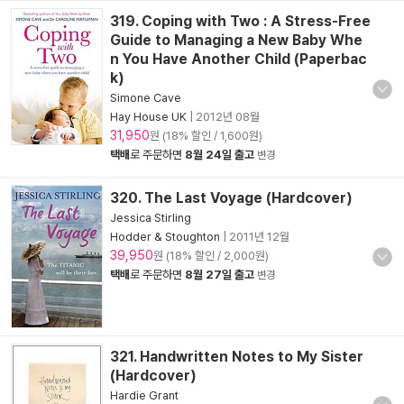
319. Coping with Two : A Stress-Free
Guide to Managing a New Baby Whe
n You Have Another Child (Paperbac
k)
Simone Cave
Hay House UK
|
2012년 08월
31,950
원 (18% 할인 / 1,600원)
택배
로 주문하면
8월 24일 출고
변경
320. The Last Voyage (Hardcover)
Jessica Stirling
Hodder & Stoughton
|
2011년 12월
39,950
원 (18% 할인 / 2,000원)
택배
로 주문하면
8월 27일 출고
변경
321. Handwritten Notes to My Sister
(Hardcover)
Hardie Grant