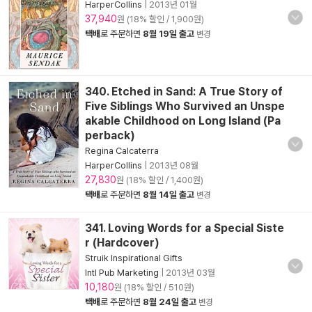
HarperCollins
|
2013년 01월
37,940
원 (18% 할인 / 1,900원)
택배
로 주문하면
8월 19일 출고
변경
340. Etched in Sand: A True Story of
Five Siblings Who Survived an Unspe
akable Childhood on Long Island (Pa
perback)
Regina Calcaterra
HarperCollins
|
2013년 08월
27,830
원 (18% 할인 / 1,400원)
택배
로 주문하면
8월 14일 출고
변경
341. Loving Words for a Special Siste
r (Hardcover)
Struik Inspirational Gifts
Intl Pub Marketing
|
2013년 03월
10,180
원 (18% 할인 / 510원)
택배
로 주문하면
8월 24일 출고
변경