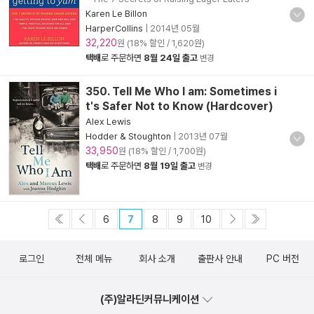
Karen Le Billon
HarperCollins
|
2014년 05월
32,220
원 (18% 할인 / 1,620원)
택배
로 주문하면
8월 24일 출고
변경
350. Tell Me Who I am: Sometimes i
t's Safer Not to Know (Hardcover)
Alex Lewis
Hodder & Stoughton
|
2013년 07월
33,950
원 (18% 할인 / 1,700원)
택배
로 주문하면
8월 19일 출고
변경
6
7
8
9
10
로그인
전체 메뉴
회사 소개
출판사 안내
PC 버전
(주)알라딘커뮤니케이션