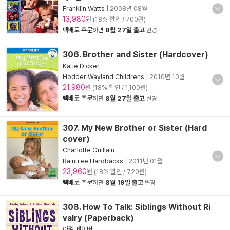
Franklin Watts
|
2008년 08월
13,980
원 (18% 할인 / 700원)
택배
로 주문하면
8월 27일 출고
변경
306. Brother and Sister (Hardcover)
Katie Dicker
Hodder Wayland Childrens
|
2010년 10월
21,980
원 (18% 할인 / 1,100원)
택배
로 주문하면
8월 27일 출고
변경
307. My New Brother or Sister (Hard
cover)
Charlotte Guillain
Raintree Hardbacks
|
2011년 01월
23,960
원 (18% 할인 / 720원)
택배
로 주문하면
8월 19일 출고
변경
308. How To Talk: Siblings Without Ri
valry (Paperback)
아델 페이버