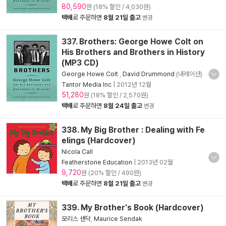
80,590
원 (18% 할인 / 4,030원)
택배
로 주문하면
8월 21일 출고
변경
337. Brothers: George Howe Colt on
His Brothers and Brothers in History
(MP3 CD)
George Howe Colt
,
David Drummond
(내레이션)
Tantor Media Inc
|
2012년 12월
51,280
원 (18% 할인 / 2,570원)
택배
로 주문하면
8월 24일 출고
변경
338. My Big Brother : Dealing with Fe
elings (Hardcover)
Nicola Call
Featherstone Education
|
2013년 02월
9,720
원 (20% 할인 / 490원)
택배
로 주문하면
8월 21일 출고
변경
339. My Brother's Book (Hardcover)
모리스 샌닥
,
Maurice Sendak