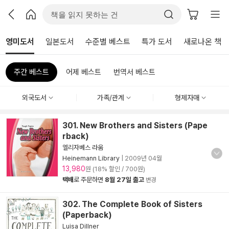
영미도서
일본도서
수준별 베스트
특가 도서
새로나온 책
주간 베스트
어제 베스트
번역서 베스트
외국도서
가족/관계
형제자매
301. New Brothers and Sisters (Pape
rback)
엘리자베스 라움
Heinemann Library
|
2009년 04월
13,980
원 (18% 할인 / 700원)
택배
로 주문하면
8월 27일 출고
변경
302. The Complete Book of Sisters
(Paperback)
Luisa Dillner