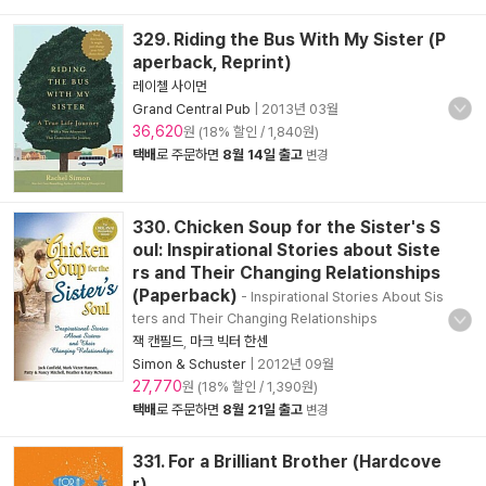
329. Riding the Bus With My Sister (P
aperback, Reprint)
레이첼 사이먼
Grand Central Pub
|
2013년 03월
36,620
원 (18% 할인 / 1,840원)
택배
로 주문하면
8월 14일 출고
변경
330. Chicken Soup for the Sister's S
oul: Inspirational Stories about Siste
rs and Their Changing Relationships
(Paperback)
- Inspirational Stories About Sis
ters and Their Changing Relationships
잭 캔필드
,
마크 빅터 한센
Simon & Schuster
|
2012년 09월
27,770
원 (18% 할인 / 1,390원)
택배
로 주문하면
8월 21일 출고
변경
331. For a Brilliant Brother (Hardcove
r)