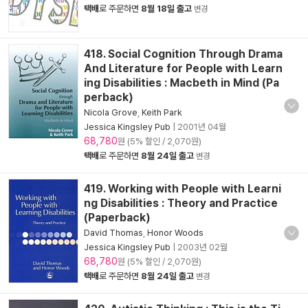
택배
로 주문하면
8월 18일 출고
변경
418. Social Cognition Through Drama
And Literature for People with Learn
ing Disabilities : Macbeth in Mind (Pa
perback)
Nicola Grove
,
Keith Park
Jessica Kingsley Pub
|
2001년 04월
68,780
원 (5% 할인 / 2,070원)
택배
로 주문하면
8월 24일 출고
변경
419. Working with People with Learni
ng Disabilities : Theory and Practice
(Paperback)
David Thomas
,
Honor Woods
Jessica Kingsley Pub
|
2003년 02월
68,780
원 (5% 할인 / 2,070원)
택배
로 주문하면
8월 24일 출고
변경