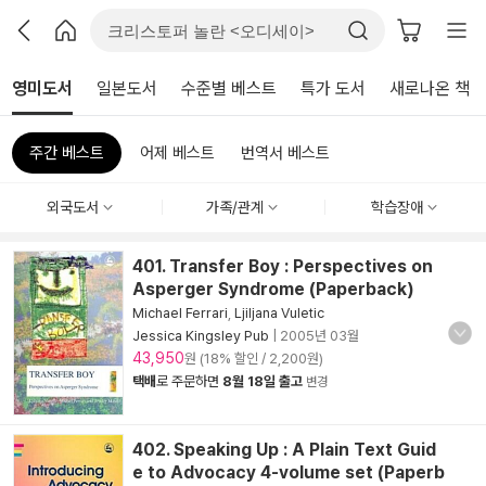
영미도서
일본도서
수준별 베스트
특가 도서
새로나온 책
주간 베스트
어제 베스트
번역서 베스트
외국도서
가족/관계
학습장애
401. Transfer Boy : Perspectives on
Asperger Syndrome (Paperback)
Michael Ferrari
,
Ljiljana Vuletic
Jessica Kingsley Pub
|
2005년 03월
43,950
원 (18% 할인 / 2,200원)
택배
로 주문하면
8월 18일 출고
변경
402. Speaking Up : A Plain Text Guid
e to Advocacy 4-volume set (Paperb