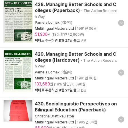
428. Managing Better Schools and C
olleges (Paperback)
- The Action Researc
h Way
Pamela Lomax
(엮은이)
Multilingual Matters Ltd
|
1991년 06월
51,930
원 (18% 할인 / 2,600원)
택배
로 주문하면
8월 21일 출고
변경
429. Managing Better Schools and C
olleges (Hardcover)
- The Action Researc
h Way
Pamela Lomax
(엮은이)
Multilingual Matters Ltd
|
1991년 06월
133,680
원 (18% 할인 / 6,690원)
택배
로 주문하면
8월 21일 출고
변경
430. Sociolinguistic Perspectives on
Bilingual Education (Paperback)
Christina Bratt Paulston
Multilingual Matters Ltd
|
1992년 04월