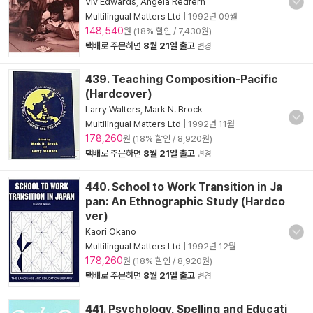
Viv Edwards
,
Angela Redfern
Multilingual Matters Ltd
|
1992년 09월
148,540
원 (18% 할인 / 7,430원)
택배
로 주문하면
8월 21일 출고
변경
439. Teaching Composition-Pacific
(Hardcover)
Larry Walters
,
Mark N. Brock
Multilingual Matters Ltd
|
1992년 11월
178,260
원 (18% 할인 / 8,920원)
택배
로 주문하면
8월 21일 출고
변경
440. School to Work Transition in Ja
pan: An Ethnographic Study (Hardco
ver)
Kaori Okano
Multilingual Matters Ltd
|
1992년 12월
178,260
원 (18% 할인 / 8,920원)
택배
로 주문하면
8월 21일 출고
변경
441. Psychology, Spelling and Educati