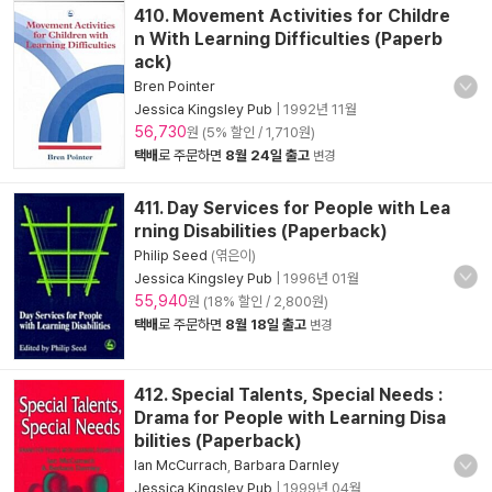
410. Movement Activities for Childre
n With Learning Difficulties (Paperb
ack)
Bren Pointer
Jessica Kingsley Pub
|
1992년 11월
56,730
원 (5% 할인 / 1,710원)
택배
로 주문하면
8월 24일 출고
변경
411. Day Services for People with Lea
rning Disabilities (Paperback)
Philip Seed
(엮은이)
Jessica Kingsley Pub
|
1996년 01월
55,940
원 (18% 할인 / 2,800원)
택배
로 주문하면
8월 18일 출고
변경
412. Special Talents, Special Needs :
Drama for People with Learning Disa
bilities (Paperback)
Ian McCurrach
,
Barbara Darnley
Jessica Kingsley Pub
|
1999년 04월