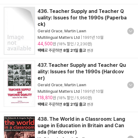
436. Teacher Supply and Teacher Q
uality: Issues for the 1990s (Paperba
ck)
Gerald Grace
,
Martin Lawn
Multilingual Matters Ltd
|
1991년 10월
44,500
원 (18% 할인 / 2,230원)
택배
로 주문하면
8월 21일 출고
변경
437. Teacher Supply and Teacher Qu
ality: Issues for the 1990s (Hardcov
er)
Gerald Grace
,
Martin Lawn
Multilingual Matters Ltd
|
1991년 10월
118,810
원 (18% 할인 / 5,950원)
택배
로 주문하면
8월 21일 출고
변경
438. The World in a Classroom: Lang
uage in Education in Britain and Can
ada (Hardcover)