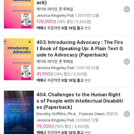
ack)
케이트 라이언
,
존 투페일
Jessica Kingsley Pub
|
2007년 02월
109,900
원 (18% 할인 / 5,500원)
택배
로 주문하면
8월 18일 출고
변경
403. Introducing Advocacy : The Firs
t Book of Speaking Up: A Plain Text G
uide to Advocacy (Paperback)
케이트 라이언
,
존 투페일
Jessica Kingsley Pub
|
2007년 02월
41,950
원 (18% 할인 / 2,100원)
택배
로 주문하면
8월 18일 출고
변경
404. Challenges to the Human Right
s of People with Intellectual Disabiliti
es (Paperback)
Dorothy Griffiths, Ph.d.
,
Frances Owen
(엮은이)
Jessica Kingsley Pub
|
2008년 12월
79,920
원 (18% 할인 / 4,000원)
택배
로 주문하면
8월 18일 출고
변경