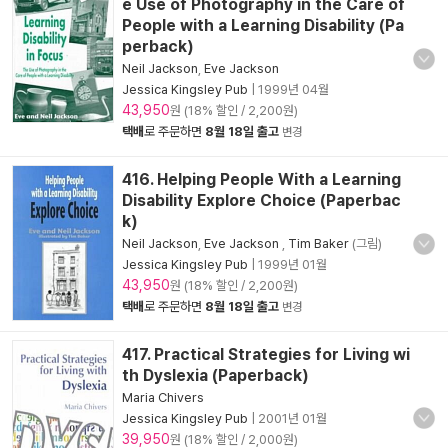
e Use of Photography in the Care of
People with a Learning Disability (Pa
perback)
Neil Jackson
,
Eve Jackson
Jessica Kingsley Pub
|
1999년 04월
43,950
원 (18% 할인 / 2,200원)
택배
로 주문하면
8월 18일 출고
변경
416. Helping People With a Learning
Disability Explore Choice (Paperbac
k)
Neil Jackson
,
Eve Jackson
,
Tim Baker
(그림)
Jessica Kingsley Pub
|
1999년 01월
43,950
원 (18% 할인 / 2,200원)
택배
로 주문하면
8월 18일 출고
변경
417. Practical Strategies for Living wi
th Dyslexia (Paperback)
Maria Chivers
Jessica Kingsley Pub
|
2001년 01월
39,950
원 (18% 할인 / 2,000원)