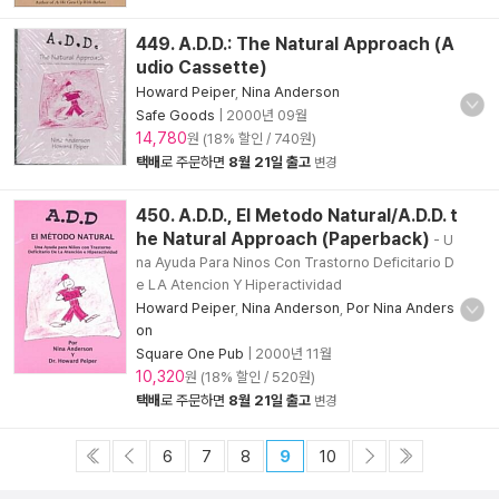
449. A.D.D.: The Natural Approach (A
udio Cassette)
Howard Peiper
,
Nina Anderson
Safe Goods
|
2000년 09월
14,780
원 (18% 할인 / 740원)
택배
로 주문하면
8월 21일 출고
변경
450. A.D.D., El Metodo Natural/A.D.D. t
he Natural Approach (Paperback)
- U
na Ayuda Para Ninos Con Trastorno Deficitario D
e LA Atencion Y Hiperactividad
Howard Peiper
,
Nina Anderson
,
Por Nina Anders
on
Square One Pub
|
2000년 11월
10,320
원 (18% 할인 / 520원)
택배
로 주문하면
8월 21일 출고
변경
6
7
8
9
10