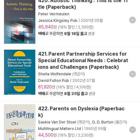
420. Autistic Thinking : This is the Ti
tle (Paperback)
Peter Vermeulen
Jessica Kingsley Pub
|
2001년 05월
45,940
원 (18% 할인 / 2,300원)
택배
로 주문하면
8월 18일 출고
변경
421. Parent Partnership Services for
Special Educational Needs : Celebrat
ions and Challenges (Paperback)
Sheila Wolfendale
(엮은이)
David Fulton Pub
|
2002년 07월
81,920
원 (18% 할인 / 4,100원)
택배
로 주문하면
8월 25일 출고
변경
422. Parents on Dyslexia (Paperbac
k)
Saskia Van Der Stoel
(엮은이),
G. D. Burton
(옮긴이)
Multilingual Matters Ltd
|
1990년 09월
44,500
원 (18% 할인 / 2,230원)