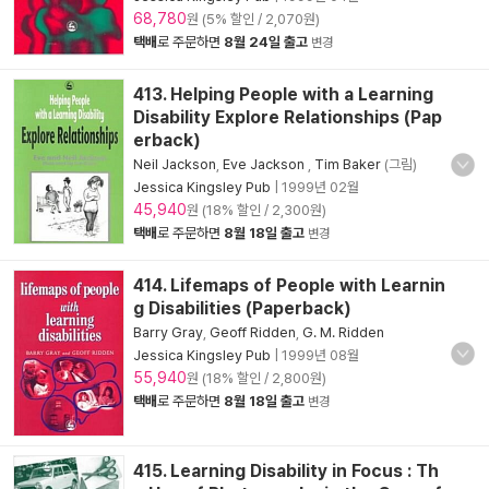
68,780
원 (5% 할인 / 2,070원)
택배
로 주문하면
8월 24일 출고
변경
413. Helping People with a Learning
Disability Explore Relationships (Pap
erback)
Neil Jackson
,
Eve Jackson
,
Tim Baker
(그림)
Jessica Kingsley Pub
|
1999년 02월
45,940
원 (18% 할인 / 2,300원)
택배
로 주문하면
8월 18일 출고
변경
414. Lifemaps of People with Learnin
g Disabilities (Paperback)
Barry Gray
,
Geoff Ridden
,
G. M. Ridden
Jessica Kingsley Pub
|
1999년 08월
55,940
원 (18% 할인 / 2,800원)
택배
로 주문하면
8월 18일 출고
변경
415. Learning Disability in Focus : Th