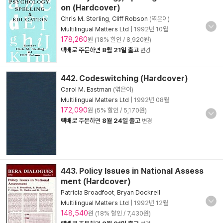
on (Hardcover)
Chris M. Sterling
,
Cliff Robson
(엮은이)
Multilingual Matters Ltd
|
1992년 10월
178,260
원 (18% 할인 / 8,920원)
택배
로 주문하면
8월 21일 출고
변경
442. Codeswitching (Hardcover)
Carol M. Eastman
(엮은이)
Multilingual Matters Ltd
|
1992년 08월
172,090
원 (5% 할인 / 5,170원)
택배
로 주문하면
8월 24일 출고
변경
443. Policy Issues in National Assess
ment (Hardcover)
Patricia Broadfoot
,
Bryan Dockrell
Multilingual Matters Ltd
|
1992년 12월
148,540
원 (18% 할인 / 7,430원)