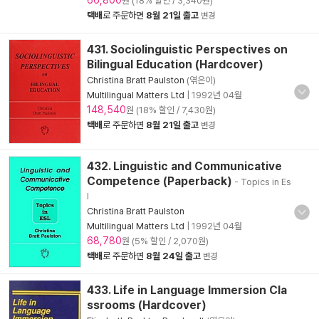
66,800
원 (18% 할인 / 3,340원)
택배
로 주문하면
8월 21일 출고
변경
431. Sociolinguistic Perspectives on
Bilingual Education (Hardcover)
Christina Bratt Paulston
(엮은이)
Multilingual Matters Ltd
|
1992년 04월
148,540
원 (18% 할인 / 7,430원)
택배
로 주문하면
8월 21일 출고
변경
432. Linguistic and Communicative
Competence (Paperback)
- Topics in Es
l
Christina Bratt Paulston
Multilingual Matters Ltd
|
1992년 04월
68,780
원 (5% 할인 / 2,070원)
택배
로 주문하면
8월 24일 출고
변경
433. Life in Language Immersion Cla
ssrooms (Hardcover)