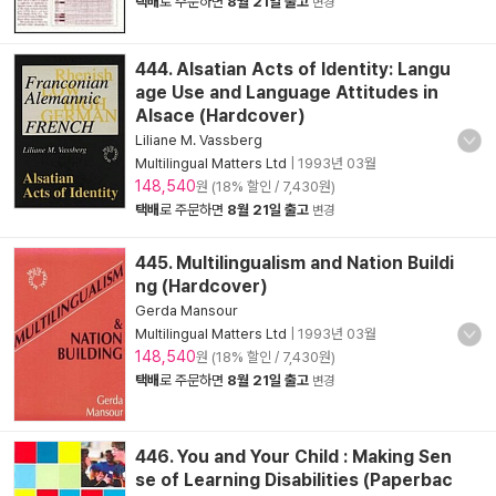
택배
로 주문하면
8월 21일 출고
변경
444. Alsatian Acts of Identity: Langu
age Use and Language Attitudes in
Alsace (Hardcover)
Liliane M. Vassberg
Multilingual Matters Ltd
|
1993년 03월
148,540
원 (18% 할인 / 7,430원)
택배
로 주문하면
8월 21일 출고
변경
445. Multilingualism and Nation Buildi
ng (Hardcover)
Gerda Mansour
Multilingual Matters Ltd
|
1993년 03월
148,540
원 (18% 할인 / 7,430원)
택배
로 주문하면
8월 21일 출고
변경
446. You and Your Child : Making Sen
se of Learning Disabilities (Paperbac