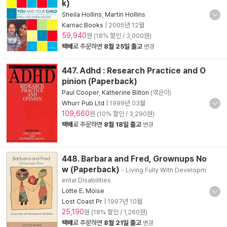
k)
Sheila Hollins
,
Martin Hollins
Karnac Books
|
2005년 12월
59,940
원 (18% 할인 / 3,000원)
택배
로 주문하면
8월 25일 출고
변경
447. Adhd : Research Practice and O
pinion (Paperback)
Paul Cooper
,
Katherine Bilton
(엮은이)
Whurr Pub Ltd
|
1999년 03월
109,660
원 (10% 할인 / 3,290원)
택배
로 주문하면
8월 18일 출고
변경
448. Barbara and Fred, Grownups No
w (Paperback)
- Living Fully With Developm
ental Disabilities
Lotte E. Moise
Lost Coast Pr
|
1997년 10월
25,190
원 (18% 할인 / 1,260원)
택배
로 주문하면
8월 21일 출고
변경