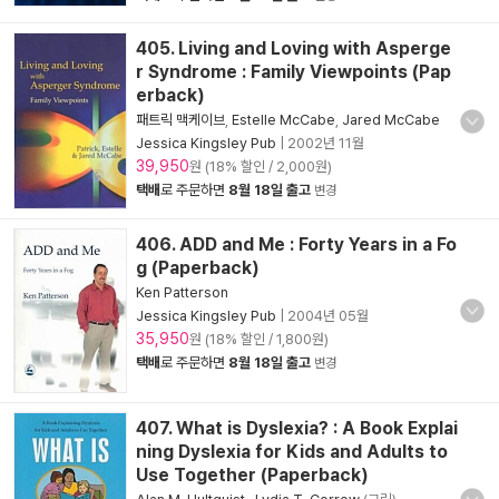
405. Living and Loving with Asperge
r Syndrome : Family Viewpoints (Pap
erback)
패트릭 맥케이브
,
Estelle McCabe
,
Jared McCabe
Jessica Kingsley Pub
|
2002년 11월
39,950
원 (18% 할인 / 2,000원)
택배
로 주문하면
8월 18일 출고
변경
406. ADD and Me : Forty Years in a Fo
g (Paperback)
Ken Patterson
Jessica Kingsley Pub
|
2004년 05월
35,950
원 (18% 할인 / 1,800원)
택배
로 주문하면
8월 18일 출고
변경
407. What is Dyslexia? : A Book Explai
ning Dyslexia for Kids and Adults to
Use Together (Paperback)