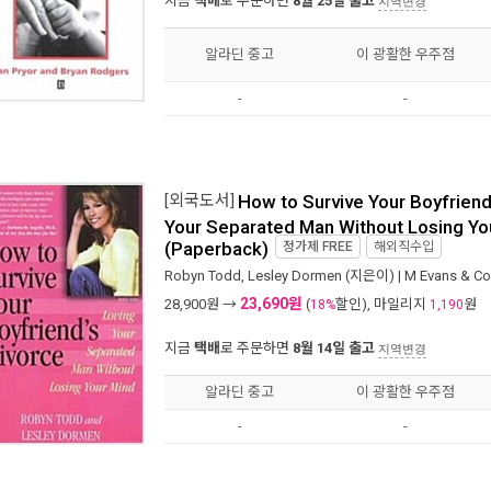
지금
택배
로 주문하면
8월 25일 출고
지역변경
알라딘 중고
이 광활한 우주점
-
-
[외국도서]
How to Survive Your Boyfriend
Your Separated Man Without Losing Yo
(Paperback)
정가제
FREE
해외직수입
Robyn Todd
,
Lesley Dormen
(지은이) |
M Evans & C
23,690원
28,900
원 →
(
할인), 마일리지
원
18%
1,190
지금
택배
로 주문하면
8월 14일 출고
지역변경
알라딘 중고
이 광활한 우주점
-
-