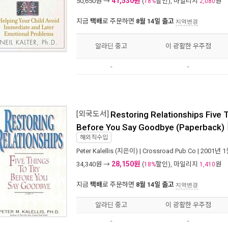
41,530원
50,650
원 →
(
할인), 마일리지
원
18%
2,080
지금
택배
로 주문하면
8월 14일 출고
지역변경
알라딘 중고
이 광활한 우주점
-
-
[외국도서]
Restoring Relationships Five 
Before You Say Goodbye (Paperback)
해외직수입
Peter Kalellis
(지은이) |
Crossroad Pub Co
| 2001년 
28,150원
34,340
원 →
(
할인), 마일리지
원
18%
1,410
지금
택배
로 주문하면
8월 14일 출고
지역변경
알라딘 중고
이 광활한 우주점
-
-