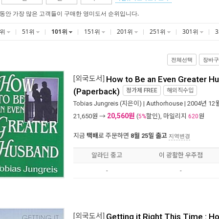
 동안 가장 많은 고객들이 구매한 영미도서 순위입니다.
1위
51위
101위
151위
201위
251위
301위
전체선택
장바구
[외국도서]
How to Be an Even Greater H
(Paperback)
정가제
FREE
해외직수입
Tobias Jungreis
(지은이) |
Authorhouse
| 2004년 12
20,560원
21,650
원 →
(
할인), 마일리지
원
5%
620
지금
택배
로 주문하면
8월 25일 출고
지역변경
알라딘 중고
이 광활한 우주점
-
-
[외국도서]
Getting it Right This Time : H