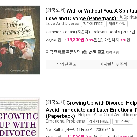
[외국도서]
With or Without You: A Spirit
- A Spirit
Love and Divorce (Paperback)
Love And Divorce
정가제
FREE
해외직수입
Cameron Conant
(지은이) |
Relevant Books
| 2005년
19,300원
23,540
원 →
(
할인), 마일리지
원
18%
970
지금
택배
로 주문하면
8월 24일 출고
지역변경
알라딘 중고
이 광활한 우주점
-
-
[외국도서]
Growing Up with Divorce: Help
Avoid Immediate and Later Emotional
- Helping Your Child Avoid Imme
(Paperback)
Emotional Problems
정가제
FREE
해외직수입
Neil Kalter
(지은이) |
Free Pr
| 2006년 1월