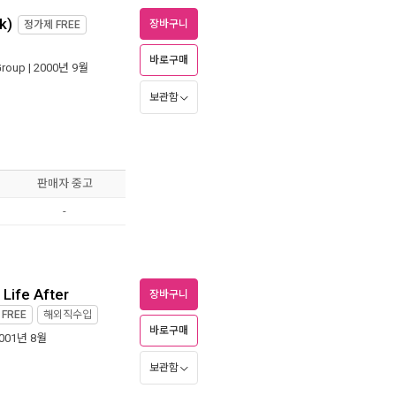
k)
장바구니
정가제
FREE
바로구매
Group
| 2000년 9월
보관함
판매자 중고
-
 Life After
장바구니
제
FREE
해외직수입
바로구매
2001년 8월
보관함