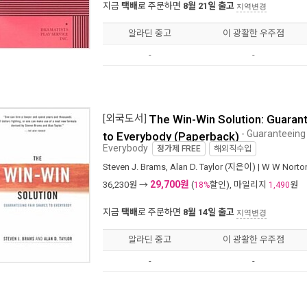
지금
택배
로 주문하면
8월 21일 출고
지역변경
알라딘 중고
이 광활한 우주점
-
-
[외국도서]
The Win-Win Solution: Guarant
- Guaranteeing 
to Everybody (Paperback)
Everybody
정가제
FREE
해외직수입
Steven J. Brams
,
Alan D. Taylor
(지은이) |
W W Norton
29,700원
36,230
원 →
(
할인), 마일리지
원
18%
1,490
지금
택배
로 주문하면
8월 14일 출고
지역변경
알라딘 중고
이 광활한 우주점
-
-