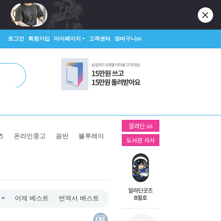
로그인
회원가입
마이페이지
고객센터
장바구니
(0)
알라딘 us
즈
온라인중고
음반
블루레이
도서관 사서
어제 베스트
번역서 베스트