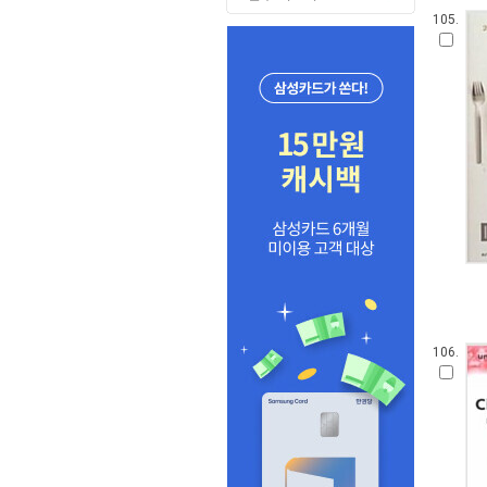
105.
106.