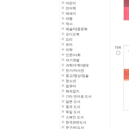
어린이
언어학
에세이
여행
역사
예술/대중문화
오디오북
요리
유머
104.
의학
인문/사회
자기계발
과학/수학/생태
전기/자서전
종교/명상/점술
청소년
컴퓨터
해외잡지
기타 언어권 도서
일본 도서
중국 도서
독일 도서
스페인 도서
한국관련도서
문구/비도서