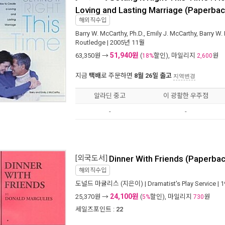
Loving and Lasting Marriage (Paperbac
해외직수입
Barry W. McCarthy, Ph.D.
,
Emily J. McCarthy
,
Barry W.
Routledge
| 2005년 11월
51,940원
63,350
원 →
(
할인), 마일리지
원
18%
2,600
지금
택배
로 주문하면
8월 26일 출고
지역변경
알라딘 중고
이 광활한 우주점
-
-
[외국도서]
Dinner With Friends (Paperba
해외직수입
도널드 마귤리스
(지은이) |
Dramatist's Play Service
| 
24,100원
25,370
원 →
(
할인), 마일리지
원
5%
730
세일즈포인트 :
22