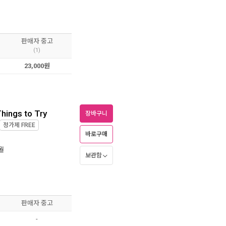
판매자 중고
(1)
23,000원
Things to Try
장바구니
정가제
FREE
바로구매
1월
보관함
판매자 중고
-