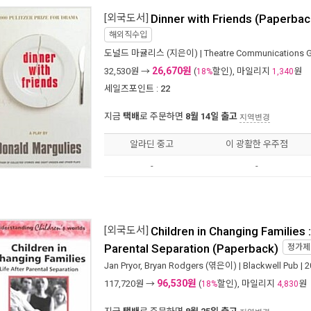
[외국도서]
Dinner with Friends (Paperbac
해외직수입
도널드 마귤리스
(지은이) |
Theatre Communications 
26,670원
32,530
원 →
(
할인), 마일리지
원
18%
1,340
세일즈포인트 :
22
지금
택배
로 주문하면
8월 14일 출고
지역변경
알라딘 중고
이 광활한 우주점
-
-
[외국도서]
Children in Changing Families :
Parental Separation (Paperback)
정가
Jan Pryor
,
Bryan Rodgers
(엮은이) |
Blackwell Pub
| 
96,530원
117,720
원 →
(
할인), 마일리지
원
18%
4,830