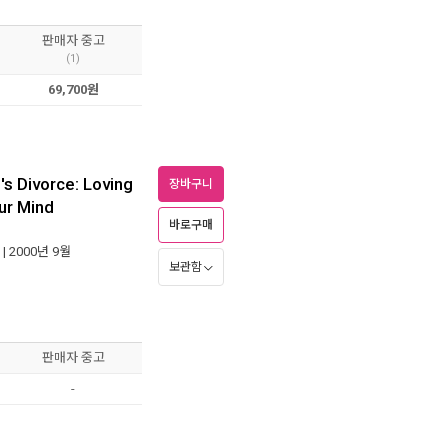
판매자 중고
(1)
69,700원
's Divorce: Loving
장바구니
ur Mind
바로구매
o
| 2000년 9월
보관함
판매자 중고
-