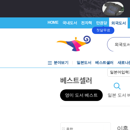
HOME
국내도서
전자책
만권당
외국도서
첫달무료
외국도
분야보기
일본도서
베스트셀러
새로나
일본어입력
베스트셀러
영미 도서 베스트
일본 도서 
이혼
종합