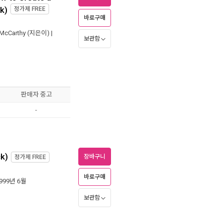
k)
정가제
FREE
바로구매
 McCarthy
(지은이) |
보관함
판매자 중고
-
ck)
장바구니
정가제
FREE
바로구매
1999년 6월
보관함