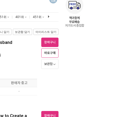
351위
401위
451위
니 담기
보관함 담기
마이리스트 담기
usband
장바구니
바로구매
월
보관함
판매자 중고
-
ow to Create a
장바구니