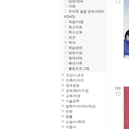
입양/양육
자폐
주의력 결핍 장애 (ADD-
ADHD)
죽음/사별
참고자료
특수교육
편견
학대
학습장애
해체가정
형제자매
확대가족
활동프로그램
건강/스포츠
건축/디자인
경제경영
103.
공예/취미/수집
교육/자료
기술공학
달력/다이어리/연감
만화
법률
소설/시/희곡
수험서