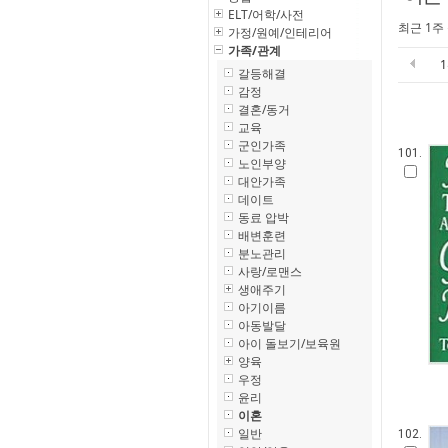
ELT/어학/사전
최근 1주
가정/원예/인테리어
가족/관계
갈등해결
감정
결혼/동거
교육
군인가족
101.
노인부양
대안가족
데이트
동료 압박
배변훈련
분노관리
사랑/로맨스
생애주기
아기이름
아동발달
아이 돌보기/보육원
양육
우정
윤리
이혼
일반
102.