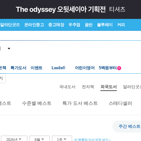
알라딘굿즈
온라인중고
중고매장
우주점
음반
블루레이
커피
서
수준별베스트
중고 외서
온책
특가도서
이벤트
Lexile®
어린이영어
5백원부터
N
수준별베스트
중고 외서
기
국내도서
전자책
외국도서
알라딘굿
베스트
수준별 베스트
특가 도서 베스트
스테디셀러
주간 베스트
2026년
8월
1주
이 분류의 도서 모두 보기