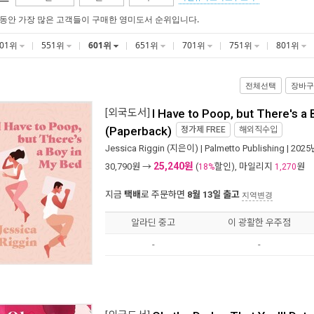
 동안 가장 많은 고객들이 구매한 영미도서 순위입니다.
501위
551위
601위
651위
701위
751위
801위
전체선택
장바구
[외국도서]
I Have to Poop, but There's a
(Paperback)
정가제
FREE
해외직수입
Jessica Riggin
(지은이) |
Palmetto Publishing
| 202
25,240원
30,790
원 →
(
할인), 마일리지
원
18%
1,270
지금
택배
로 주문하면
8월 13일 출고
지역변경
알라딘 중고
이 광활한 우주점
-
-