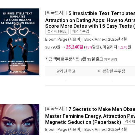
[외국도서]
15 Irresistible Text Templates
Attraction on Dating Apps: How to Attr
Score More Dates with 15 Easy Texts 
정가제
FREE
해외직수입
Bloom Paige
(지은이) |
Book Annex
| 2025년 4월
25,240원
30,790
원 →
(
할인), 마일리지
원
18%
1,270
지금
택배
로 주문하면
8월 13일 출고
지역변경
알라딘 중고
이 광활한 우주점
-
-
[외국도서]
17 Secrets to Make Men Obse
Master Feminine Energy, Attraction Ps
Magnetic Seduction (Paperback)
정가
Bloom Paige
(지은이) |
Book Annex
| 2025년 4월