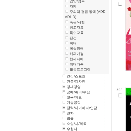
입양/양육
자폐
주의력 결핍 장애 (ADD-
ADHD)
죽음/사별
참고자료
특수교육
편견
학대
학습장애
해체가정
형제자매
확대가족
활동프로그램
건강/스포츠
건축/디자인
경제경영
603.
공예/취미/수집
교육/자료
기술공학
달력/다이어리/연감
만화
법률
소설/시/희곡
수험서