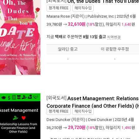
[외국도서]
Oh, the Dudes That You'll Dat
정가제
FREE
해외직수입
Maiana Rose
(지은이) |
Publishizer, Inc
| 2025년 6월
32,610원
39,780
원 →
(
할인), 마일리지
원
18%
1,640
지금
택배
로 주문하면
8월 13일 출고
지역변경
알라딘 중고
이 광활한 우주점
-
-
[외국도서]
Asset Management: Relations
Corporate Finance (and Other Fields) 
정가제
FREE
해외직수입
Desi Duncker
(지은이) |
Desi Duncker
| 2025년 4월
29,720원
36,250
원 →
(
할인), 마일리지
원
18%
1,490