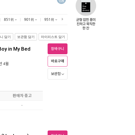
851위
901위
951위
니 담기
보관함 담기
마이리스트 담기
 Boy in My Bed
장바구니
바로구매
5년 4월
보관함
판매자 중고
-