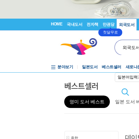
HOME
국내도서
전자책
만권당
외국도서
첫달무료
외국도
분야보기
일본도서
베스트셀러
새로나
일본어입력
베스트셀러
영미 도서 베스트
일본 도서 
데이
종합