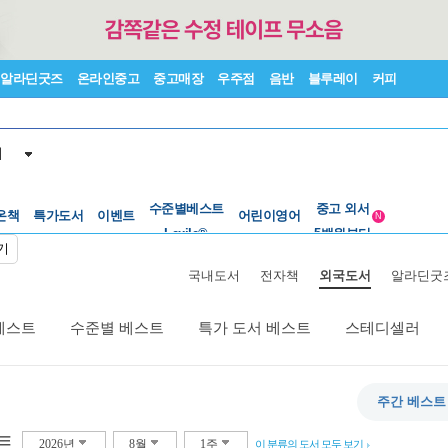
알라딘굿즈
온라인중고
중고매장
우주점
음반
블루레이
커피
서
수준별베스트
중고 외서
온책
특가도서
이벤트
Lexile®
어린이영어
5백원부터
N
수준별베스트
중고 외서
기
국내도서
전자책
외국도서
알라딘굿
베스트
수준별 베스트
특가 도서 베스트
스테디셀러
주간 베스트
트
2026년
8월
1주
이 분류의 도서 모두 보기