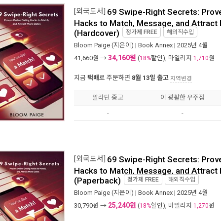
[외국도서]
69 Swipe-Right Secrets: Prove
Hacks to Match, Message, and Attract
(Hardcover)
정가제
FREE
해외직수입
Bloom Paige
(지은이) |
Book Annex
| 2025년 4월
34,160원
41,660
원 →
(
할인), 마일리지
원
18%
1,710
지금
택배
로 주문하면
8월 13일 출고
지역변경
알라딘 중고
이 광활한 우주점
-
-
[외국도서]
69 Swipe-Right Secrets: Prove
Hacks to Match, Message, and Attract
(Paperback)
정가제
FREE
해외직수입
Bloom Paige
(지은이) |
Book Annex
| 2025년 4월
25,240원
30,790
원 →
(
할인), 마일리지
원
18%
1,270