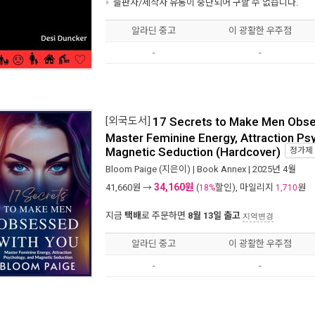
출판사/제작사 유통이 중단되어 구할 수 없습니다.
알라딘 중고
이 광활한 우주점
-
-
[외국도서]
17 Secrets to Make Men Obse
Master Feminine Energy, Attraction Ps
Magnetic Seduction (Hardcover)
정가제
Bloom Paige
(지은이) |
Book Annex
| 2025년 4월
34,160원
41,660
원 →
(
할인), 마일리지
원
18%
1,710
지금
택배
로 주문하면
8월 13일 출고
지역변경
알라딘 중고
이 광활한 우주점
-
-