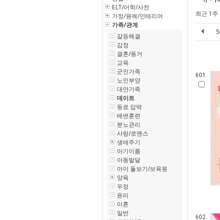
ELT/어학/사전
최근 1주
가정/원예/인테리어
가족/관계
갈등해결
감정
결혼/동거
교육
군인가족
601.
노인부양
대안가족
데이트
동료 압박
배변훈련
분노관리
사랑/로맨스
생애주기
아기이름
아동발달
아이 돌보기/보육원
양육
우정
윤리
이혼
일반
602.