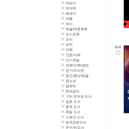
어린이
언어학
에세이
여행
역사
예술/대중문화
오디오북
요리
유머
604.
의학
인문/사회
자기계발
과학/수학/생태
전기/자서전
종교/명상/점술
청소년
컴퓨터
해외잡지
기타 언어권 도서
일본 도서
중국 도서
독일 도서
스페인 도서
한국관련도서
문구/비도서