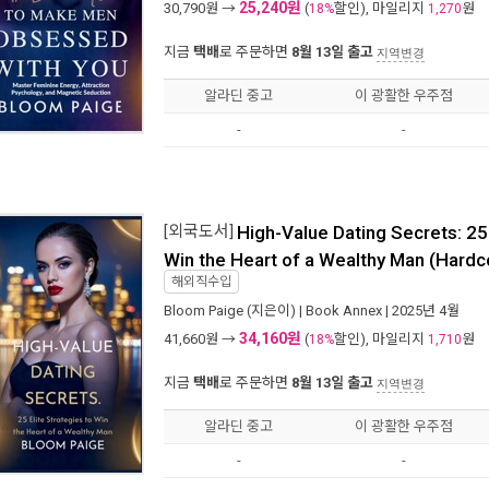
25,240원
30,790
원 →
(
할인), 마일리지
원
18%
1,270
지금
택배
로 주문하면
8월 13일 출고
지역변경
알라딘 중고
이 광활한 우주점
-
-
[외국도서]
High-Value Dating Secrets: 25 
Win the Heart of a Wealthy Man (Hardc
해외직수입
Bloom Paige
(지은이) |
Book Annex
| 2025년 4월
34,160원
41,660
원 →
(
할인), 마일리지
원
18%
1,710
지금
택배
로 주문하면
8월 13일 출고
지역변경
알라딘 중고
이 광활한 우주점
-
-