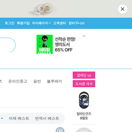
로그인
회원가입
마이페이지
고객센터
장바구니
(0)
알라딘 us
즈
온라인중고
음반
블루레이
도서관 사서
어제 베스트
번역서 베스트