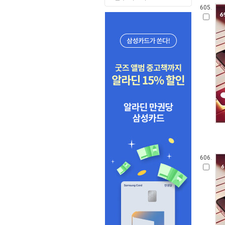
605.
606.