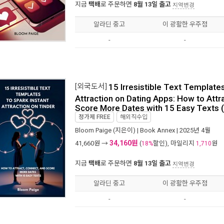
지금
택배
로 주문하면
8월 13일 출고
지역변경
알라딘 중고
이 광활한 우주점
-
-
[외국도서]
15 Irresistible Text Templates
Attraction on Dating Apps: How to Attr
Score More Dates with 15 Easy Texts 
정가제
FREE
해외직수입
Bloom Paige
(지은이) |
Book Annex
| 2025년 4월
34,160원
41,660
원 →
(
할인), 마일리지
원
18%
1,710
지금
택배
로 주문하면
8월 13일 출고
지역변경
알라딘 중고
이 광활한 우주점
-
-