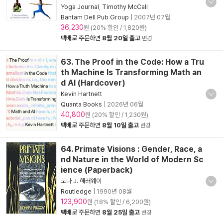
Yoga Journal
,
Timothy McCall
Bantam Dell Pub Group
|
2007년 07월
36,230
원 (20% 할인 / 1,820원)
택배
로 주문하면
8월 20일 출고
변경
63. The Proof in the Code: How a Tru
th Machine Is Transforming Math an
d AI (Hardcover)
Kevin Hartnett
Quanta Books
|
2026년 06월
40,800
원 (20% 할인 / 1,230원)
택배
로 주문하면
8월 10일 출고
변경
64. Primate Visions : Gender, Race, a
nd Nature in the World of Modern Sc
ience (Paperback)
도나 J. 해러웨이
Routledge
|
1990년 08월
123,900
원 (18% 할인 / 6,200원)
택배
로 주문하면
8월 25일 출고
변경