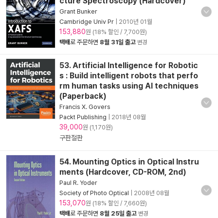
cture Spectroscopy (Hardcover)
Grant Bunker
Cambridge Univ Pr
|
2010년 01월
153,880
원 (18% 할인 / 7,700원)
택배
로 주문하면
8월 31일 출고
변경
53. Artificial Intelligence for Robotic
s : Build intelligent robots that perfo
rm human tasks using AI techniques
(Paperback)
Francis X. Govers
Packt Publishing
|
2018년 08월
39,000
원 (1,170원)
구판절판
54. Mounting Optics in Optical Instru
ments (Hardcover, CD-ROM, 2nd)
Paul R. Yoder
Society of Photo Optical
|
2008년 08월
153,070
원 (18% 할인 / 7,660원)
택배
로 주문하면
8월 25일 출고
변경