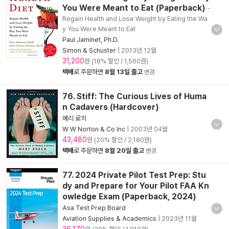
You Were Meant to Eat (Paperback)
-
Regain Health and Lose Weight by Eating the Wa
y You Were Meant to Eat
Paul Jaminet, Ph.D.
Simon & Schuster
|
2013년 12월
31,200
원 (18% 할인 / 1,560원)
택배
로 주문하면
8월 13일 출고
변경
76. Stiff: The Curious Lives of Huma
n Cadavers (Hardcover)
메리 로치
W W Norton & Co Inc
|
2003년 04월
43,480
원 (20% 할인 / 2,180원)
택배
로 주문하면
8월 20일 출고
변경
77. 2024 Private Pilot Test Prep: Stu
dy and Prepare for Your Pilot FAA Kn
owledge Exam (Paperback, 2024)
Asa Test Prep Board
Aviation Supplies & Academics
|
2023년 11월