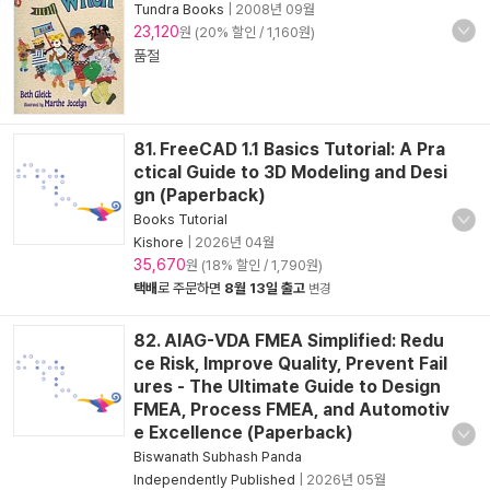
Tundra Books
|
2008년 09월
23,120
원 (20% 할인 / 1,160원)
품절
81. FreeCAD 1.1 Basics Tutorial: A Pra
ctical Guide to 3D Modeling and Desi
gn (Paperback)
Books Tutorial
Kishore
|
2026년 04월
35,670
원 (18% 할인 / 1,790원)
택배
로 주문하면
8월 13일 출고
변경
82. AIAG-VDA FMEA Simplified: Redu
ce Risk, Improve Quality, Prevent Fail
ures - The Ultimate Guide to Design
FMEA, Process FMEA, and Automotiv
e Excellence (Paperback)
Biswanath Subhash Panda
Independently Published
|
2026년 05월