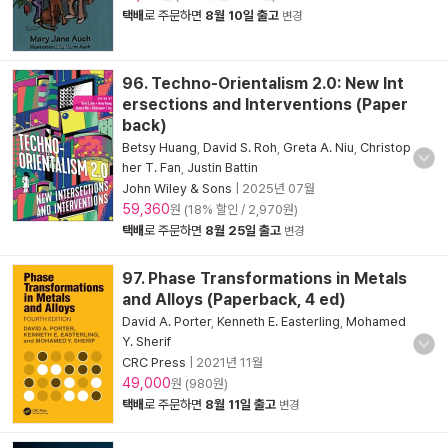
택배
로 주문하면
8월 10일 출고
변경
96. Techno-Orientalism 2.0: New Int
ersections and Interventions (Paper
back)
Betsy Huang
,
David S. Roh
,
Greta A. Niu
,
Christop
her T. Fan
,
Justin Battin
John Wiley & Sons
|
2025년 07월
59,360
원 (18% 할인 / 2,970원)
택배
로 주문하면
8월 25일 출고
변경
97. Phase Transformations in Metals
and Alloys (Paperback, 4 ed)
David A. Porter
,
Kenneth E. Easterling
,
Mohamed
Y. Sherif
CRC Press
|
2021년 11월
49,000
원 (980원)
택배
로 주문하면
8월 11일 출고
변경