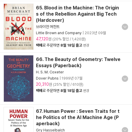
65. Blood in the Machine: The Origin
s of the Rebellion Against Big Tech
(Hardcover)
브라이언 머천트
Little Brown and Company
|
2023년 09월
47,120
원 (20% 할인 / 1,420원)
택배
로 주문하면
8월 18일 출고
변경
66. The Beauty of Geometry: Twelve
Essays (Paperback)
H. S. M. Coxeter
Dover Pubns
|
1999년 07월
20,310
원 (25% 할인 / 610원)
택배
로 주문하면
8월 18일 출고
변경
67. Human Power : Seven Traits for t
he Politics of the AI Machine Age (P
aperback)
Gry Hasselbalch