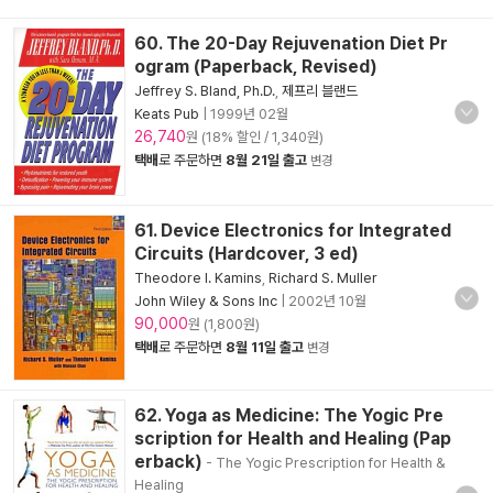
60. The 20-Day Rejuvenation Diet Pr
ogram (Paperback, Revised)
Jeffrey S. Bland, Ph.D.
,
제프리 블랜드
Keats Pub
|
1999년 02월
26,740
원 (18% 할인 / 1,340원)
택배
로 주문하면
8월 21일 출고
변경
61. Device Electronics for Integrated
Circuits (Hardcover, 3 ed)
Theodore I. Kamins
,
Richard S. Muller
John Wiley & Sons Inc
|
2002년 10월
90,000
원 (1,800원)
택배
로 주문하면
8월 11일 출고
변경
62. Yoga as Medicine: The Yogic Pre
scription for Health and Healing (Pap
erback)
- The Yogic Prescription for Health &
Healing