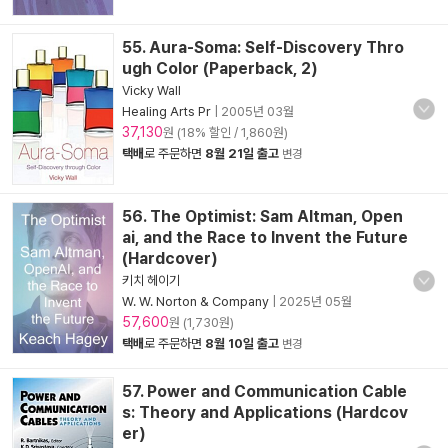
55. Aura-Soma: Self-Discovery Thro
ugh Color (Paperback, 2)
Vicky Wall
Healing Arts Pr
|
2005년 03월
37,130
원 (18% 할인 / 1,860원)
택배
로 주문하면
8월 21일 출고
변경
56. The Optimist: Sam Altman, Open
ai, and the Race to Invent the Future
(Hardcover)
키치 헤이기
W. W. Norton & Company
|
2025년 05월
57,600
원 (1,730원)
택배
로 주문하면
8월 10일 출고
변경
57. Power and Communication Cable
s: Theory and Applications (Hardcov
er)