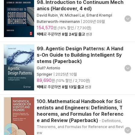
98. Introduction to Continuum Mech
anics (Hardcover, 4 ed)
David Rubin
,
W. Michael Lai
,
Erhard Krempl
Butterworth-Heinemann
|
2009년 09월
154,570
원 (18% 할인 / 7,730원)
택배
로 주문하면
8월 24일 출고
변경
99. Agentic Design Patterns: A Hand
s-On Guide to Building Intelligent Sy
stems (Paperback)
Gull? Antonio
Springer
|
2025년 10월
89,690
원 (10% 할인 / 2,700원)
택배
로 주문하면
8월 13일 출고
변경
100. Mathematical Handbook for Sci
entists and Engineers: Definitions, T
heorems, and Formulas for Referenc
e and Review (Paperback)
- Definitions,
Theorems, and Formulas for Reference and Revi
ew