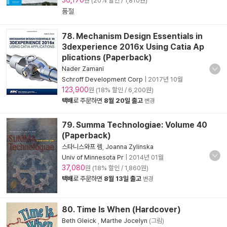
36,170
원 (20% 할인 / 1,810원)
품절
78. Mechanism Design Essentials in
3dexperience 2016x Using Catia Ap
plications (Paperback)
Nader Zamani
Schroff Development Corp
|
2017년 10월
123,900
원 (18% 할인 / 6,200원)
택배
로 주문하면
8월 20일 출고
변경
79. Summa Technologiae: Volume 40
(Paperback)
스타니스와프 렘
,
Joanna Zylinska
Univ of Minnesota Pr
|
2014년 01월
37,080
원 (18% 할인 / 1,860원)
택배
로 주문하면
8월 13일 출고
변경
80. Time Is When (Hardcover)
Beth Gleick
,
Marthe Jocelyn
(그림)