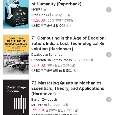
of Humanity (Paperback)
바이런 리스
Atria Books
|
2020년 03월
16,260
원 (50% 할인 / 170원)
택배
로 주문하면
내일
수령
변경
71. Computing in the Age of Decoloni
zation: India's Lost Technological Re
volution (Hardcover)
Dwaipayan Banerjee
Princeton University Press
|
2026년 02월
52,010
원 (18% 할인 / 2,610원)
택배
로 주문하면
8월 19일 출고
변경
72. Mastering Quantum Mechanics:
Essentials, Theory, and Applications
(Hardcover)
Barton Zwiebach
MIT Press
|
2022년 04월
159,490
원 (20% 할인 / 7,980원)