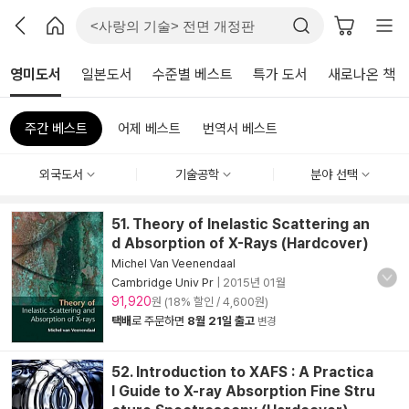
영미도서
일본도서
수준별 베스트
특가 도서
새로나온 책
주간 베스트
어제 베스트
번역서 베스트
외국도서
기술공학
분야 선택
51. Theory of Inelastic Scattering an
d Absorption of X-Rays (Hardcover)
Michel Van Veenendaal
Cambridge Univ Pr
|
2015년 01월
91,920
원 (18% 할인 / 4,600원)
택배
로 주문하면
8월 21일 출고
변경
52. Introduction to XAFS : A Practica
l Guide to X-ray Absorption Fine Stru