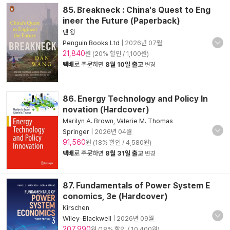
85. Breakneck : China's Quest to Eng
ineer the Future (Paperback)
댄 왕
Penguin Books Ltd
|
2026년 07월
21,840
원 (20% 할인 / 1,100원)
택배
로 주문하면
8월 10일 출고
변경
86. Energy Technology and Policy In
novation (Hardcover)
Marilyn A. Brown
,
Valerie M. Thomas
Springer
|
2026년 04월
91,560
원 (18% 할인 / 4,580원)
택배
로 주문하면
8월 31일 출고
변경
87. Fundamentals of Power System E
conomics, 3e (Hardcover)
Kirschen
Wiley–Blackwell
|
2026년 09월
207,990
원 (18% 할인 / 10,400원)