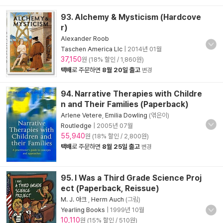
93. Alchemy & Mysticism (Hardcove
r)
Alexander Roob
Taschen America Llc
|
2014년 01월
37,150
원 (18% 할인 / 1,860원)
택배
로 주문하면
8월 20일 출고
변경
94. Narrative Therapies with Childre
n and Their Families (Paperback)
Arlene Vetere
,
Emilia Dowling
(엮은이)
Routledge
|
2005년 07월
55,940
원 (18% 할인 / 2,800원)
택배
로 주문하면
8월 25일 출고
변경
95. I Was a Third Grade Science Proj
ect (Paperback, Reissue)
M. J. 아크
,
Herm Auch
(그림)
Yearling Books
|
1999년 10월
10,110
원 (15% 할인 / 510원)