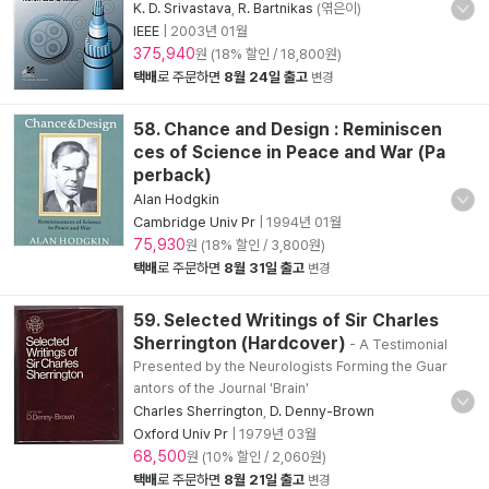
K. D. Srivastava
,
R. Bartnikas
(엮은이)
IEEE
|
2003년 01월
375,940
원 (18% 할인 / 18,800원)
택배
로 주문하면
8월 24일 출고
변경
58. Chance and Design : Reminiscen
ces of Science in Peace and War (Pa
perback)
Alan Hodgkin
Cambridge Univ Pr
|
1994년 01월
75,930
원 (18% 할인 / 3,800원)
택배
로 주문하면
8월 31일 출고
변경
59. Selected Writings of Sir Charles
Sherrington (Hardcover)
- A Testimonial
Presented by the Neurologists Forming the Guar
antors of the Journal 'Brain'
Charles Sherrington
,
D. Denny-Brown
Oxford Univ Pr
|
1979년 03월
68,500
원 (10% 할인 / 2,060원)
택배
로 주문하면
8월 21일 출고
변경