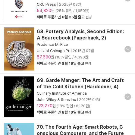
CRC Press
|
2025년 03월
54,820
원 (25% 할인 / 1,650원)
택배
로 주문하면
8월 25일 출고
변경
68. Pottery Analysis, Second Edition:
A Sourcebook (Paperback, 2)
Prudence M. Rice
Univ of Chicago Pr
|
2015년 07월
87,680
원 (18% 할인 / 4,390원)
택배
로 주문하면
8월 19일 출고
변경
69. Garde Manger: The Art and Craft
of the Cold Kitchen (Hardcover, 4)
Culinary Institute of America
John Wiley & Sons Inc
|
2012년 04월
123,270
원 (18% 할인 / 6,170원)
택배
로 주문하면
8월 19일 출고
변경
70. The Fourth Age: Smart Robots, C
onscious Computers, and the Future