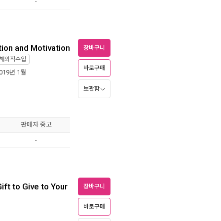
-
ation and Motivation
장바구니
해외직수입
바로구매
2019년 1월
보관함
판매자 중고
-
ift to Give to Your
장바구니
바로구매