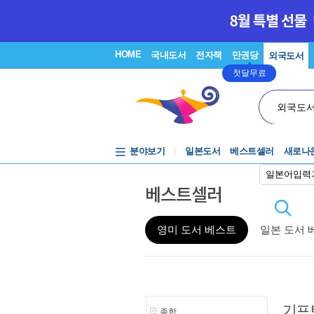
HOME
국내도서
전자책
만권당
외국도서
첫달무료
외국도
분야보기
일본도서
베스트셀러
새로나
일본어입력
베스트셀러
영미 도서 베스트
일본 도서 
기프
종합