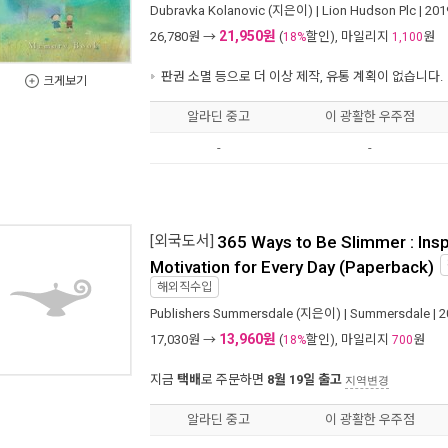
Dubravka Kolanovic
(지은이) |
Lion Hudson Plc
| 20
21,950원
26,780
원 →
(
할인), 마일리지
원
18%
1,100
판권 소멸 등으로 더 이상 제작, 유통 계획이 없습니다.
크게보기
알라딘 중고
이 광활한 우주점
-
-
[외국도서]
365 Ways to Be Slimmer : Insp
Motivation for Every Day (Paperback)
해외직수입
Publishers Summersdale
(지은이) |
Summersdale
| 
13,960원
17,030
원 →
(
할인), 마일리지
원
18%
700
지금
택배
로 주문하면
8월 19일 출고
지역변경
알라딘 중고
이 광활한 우주점