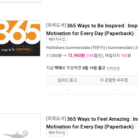
[외국도서]
365 Ways to Be Inspired : Insp
Motivation for Every Day (Paperback)
해외직수입
Publishers Summersdale
(지은이) |
Summersdale
| 
13,960원
17,030
원 →
(
할인), 마일리지
원
18%
700
지금
택배
로 주문하면
8월 19일 출고
지역변경
알라딘 중고
이 광활한 우주점
-
-
[외국도서]
365 Ways to Feel Amazing : In
Motivation for Every Day (Paperback)
해외직수입