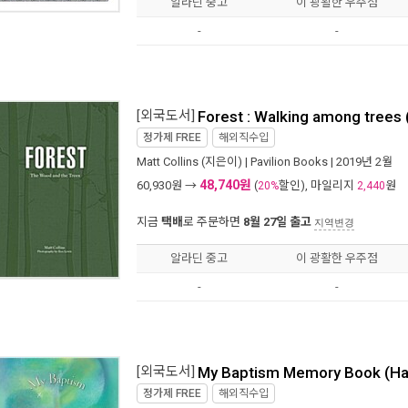
알라딘 중고
이 광활한 우주점
-
-
[외국도서]
Forest : Walking among trees
정가제
FREE
해외직수입
Matt Collins
(지은이) |
Pavilion Books
| 2019년 2월
48,740원
60,930
원 →
(
할인), 마일리지
원
20%
2,440
지금
택배
로 주문하면
8월 27일 출고
지역변경
알라딘 중고
이 광활한 우주점
-
-
[외국도서]
My Baptism Memory Book (Ha
정가제
FREE
해외직수입