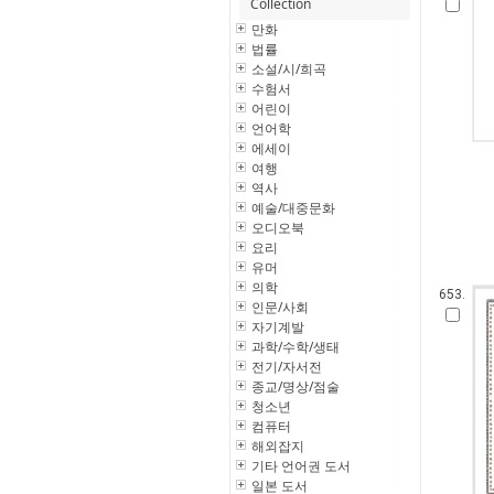
Collection
만화
법률
소설/시/희곡
수험서
어린이
언어학
에세이
여행
역사
예술/대중문화
오디오북
요리
유머
의학
653.
인문/사회
자기계발
과학/수학/생태
전기/자서전
종교/명상/점술
청소년
컴퓨터
해외잡지
기타 언어권 도서
일본 도서