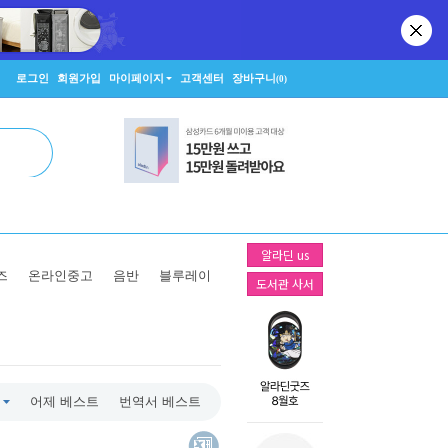
로그인
회원가입
마이페이지
고객센터
장바구니
(0)
알라딘 us
즈
온라인중고
음반
블루레이
도서관 사서
어제 베스트
번역서 베스트