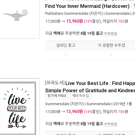
Find Your Inner Mermaid (Hardcover)
Publishers Summersdale
(지은이) |
Summersdale
| 
13,960원
17,030
원 →
(
할인), 마일리지
원
18%
700
지금
택배
로 주문하면
8월 19일 출고
지역변경
알라딘 중고
이 광활한 우주점
-
-
[외국도서]
Live Your Best Life : Find Hap
Simple Power of Gratitude and Kindne
정가제
FREE
해외직수입
Summersdale
(지은이) |
Summersdale
| 2019년 1월
13,960원
17,030
원 →
(
할인), 마일리지
원
18%
700
지금
택배
로 주문하면
8월 19일 출고
지역변경