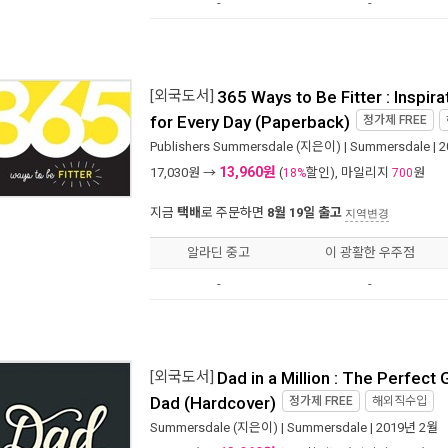
-
-
[외국도서]
365 Ways to Be Fitter : Inspir
for Every Day (Paperback)
정가제
FREE
Publishers Summersdale
(지은이) |
Summersdale
| 
13,960원
17,030
원 →
(
할인), 마일리지
원
18%
700
지금
택배
로 주문하면
8월 19일 출고
지역변경
알라딘 중고
이 광활한 우주점
-
-
[외국도서]
Dad in a Million : The Perfect G
Dad (Hardcover)
정가제
FREE
해외직수입
Summersdale
(지은이) |
Summersdale
| 2019년 2월