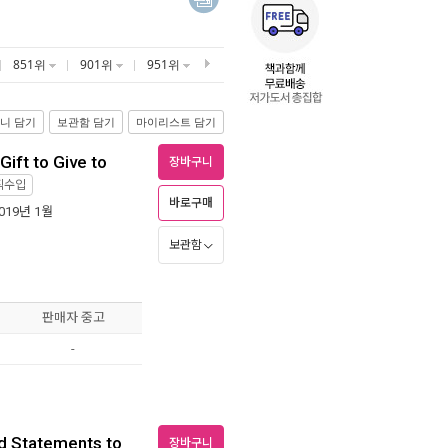
851위
901위
951위
니 담기
보관함 담기
마이리스트 담기
Gift to Give to
장바구니
직수입
바로구매
2019년 1월
보관함
판매자 중고
-
d Statements to
장바구니