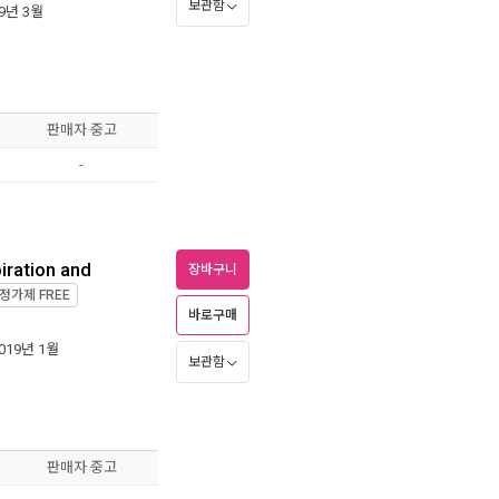
보관함
19년 3월
판매자 중고
-
iration and
장바구니
정가제
FREE
바로구매
2019년 1월
보관함
판매자 중고