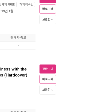
정가제
FREE
해외직수입
바로구매
2019년 1월
보관함
판매자 중고
-
piness with the
장바구니
ss (Hardcover)
바로구매
보관함