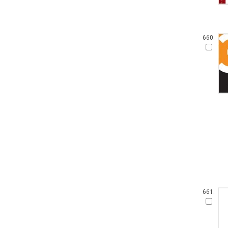
660.
661.