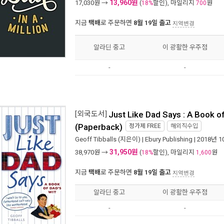
13,960원
17,030
원 →
(
할인), 마일리지
원
18%
700
지금
택배
로 주문하면
8월 19일 출고
지역변경
알라딘 중고
이 광활한 우주점
-
-
[외국도서]
Just Like Dad Says : A Book of
(Paperback)
정가제
FREE
해외직수입
Geoff Tibballs
(지은이) |
Ebury Publishing
| 2018년 
31,950원
38,970
원 →
(
할인), 마일리지
원
18%
1,600
지금
택배
로 주문하면
8월 19일 출고
지역변경
알라딘 중고
이 광활한 우주점
-
-