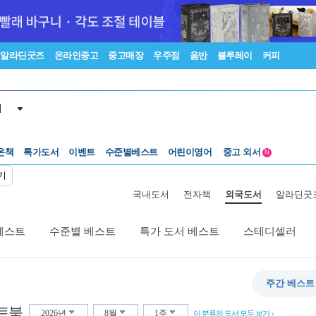
알라딘굿즈
온라인중고
중고매장
우주점
음반
블루레이
커피
서
수준별베스트
중고 외서
온책
특가도서
이벤트
어린이영어
Lexile®
5백원부터
N
수준별베스트
중고 외서
기
국내도서
전자책
외국도서
알라딘굿
베스트
수준별 베스트
특가 도서 베스트
스테디셀러
주간 베스트
트북
2026년
8월
1주
이 분류의 도서 모두 보기