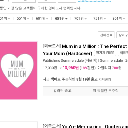
 동안 가장 많은 고객들이 구매한 영미도서 순위입니다.
501위
551위
601위
651위
701위
751위
801위
전체선택
장바구
[외국도서]
Mum in a Million : The Perfect 
Your Mom (Hardcover)
정가제
FREE
해외
Publishers Summersdale
(지은이) |
Summersdale
| 
13,960원
17,030
원 →
(
할인), 마일리지
원
18%
700
지금
택배
로 주문하면
8월 19일 출고
지역변경
알라딘 중고
이 광활한 우주점
-
-
[외국도서]
You're Mermazing : Quotes an