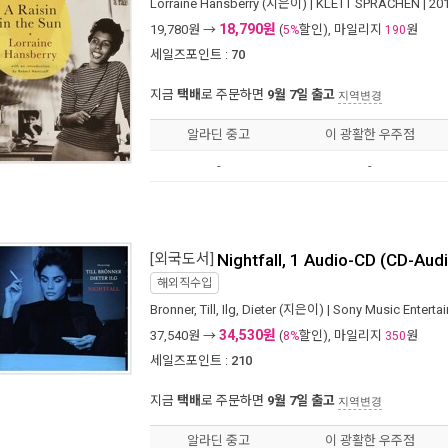
Lorraine Hansberry
(지은이) |
KLETT SPRACHEN
| 2
18,790원
19,780
원 →
(
할인), 마일리지
원
5%
190
세일즈포인트 :
70
지금
택배
로 주문하면
9월 7일 출고
지역변경
알라딘 중고
이 광활한 우주점
-
-
[외국도서]
Nightfall, 1 Audio-CD (CD-Aud
해외직수입
Bronner, Till
,
Ilg, Dieter
(지은이) |
Sony Music Enterta
34,530원
37,540
원 →
(
할인), 마일리지
원
8%
350
세일즈포인트 :
210
지금
택배
로 주문하면
9월 7일 출고
지역변경
알라딘 중고
이 광활한 우주점