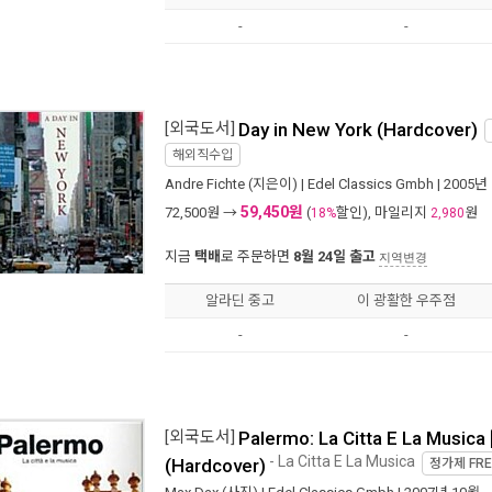
-
-
[외국도서]
Day in New York (Hardcover)
해외직수입
Andre Fichte
(지은이) |
Edel Classics Gmbh
| 2005년
59,450원
72,500
원 →
(
할인), 마일리지
원
18%
2,980
지금
택배
로 주문하면
8월 24일 출고
지역변경
알라딘 중고
이 광활한 우주점
-
-
[외국도서]
Palermo: La Citta E La Musica 
- La Citta E La Musica
(Hardcover)
정가제
FRE