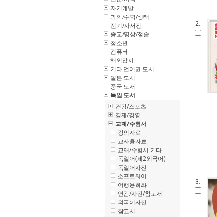
자기계발
과학/수학/생태
2.
전기/자서전
종교/명상/점술
청소년
컴퓨터
해외잡지
기타 언어권 도서
일본 도서
중국 도서
독일 도서
건강/스포츠
경제/경영
교재/수험서
강의자료
교사용자료
교재/수험서 기타
독일어(제2외국어)
독일어사전
소프트웨어
3.
여행용회화
연감/사전/참고서
외국어사전
참고서