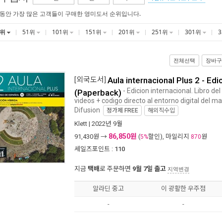
 동안 가장 많은 고객들이 구매한 영미도서 순위입니다.
1위
51위
101위
151위
201위
251위
301위
전체선택
장바구
[외국도서]
Aula internacional Plus 2 - Edi
- Edicion internacional. Libro de
(Paperback)
videos + codigo directo al entorno digital del
Difusion
정가제
FREE
해외직수입
Klett
| 2022년 9월
86,850원
91,430
원 →
(
할인), 마일리지
원
5%
870
세일즈포인트 :
110
지금
택배
로 주문하면
9월 7일 출고
지역변경
알라딘 중고
이 광활한 우주점
-
-