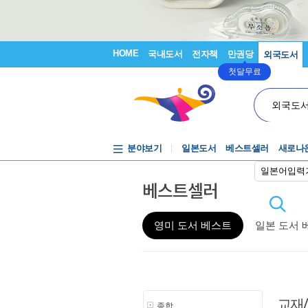
HOME
국내도서
전자책
만권당
외국도서
첫달무료
외국도
분야보기
일본도서
베스트셀러
새로나
일본어입력
베스트셀러
영미 도서 베스트
일본 도서 
교재
종합