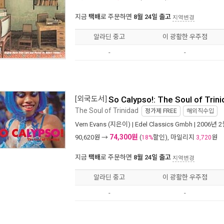
지금
택배
로 주문하면
8월 24일 출고
지역변경
알라딘 중고
이 광활한 우주점
-
-
[외국도서]
So Calypso!: The Soul of Trin
The Soul of Trinidad
정가제
FREE
해외직수입
Vern Evans
(지은이) |
Edel Classics Gmbh
| 2006년 
74,300원
90,620
원 →
(
할인), 마일리지
원
18%
3,720
지금
택배
로 주문하면
8월 24일 출고
지역변경
알라딘 중고
이 광활한 우주점
-
-