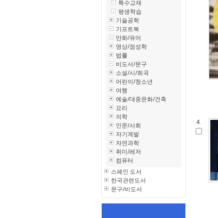
특수교재
평생학습
기술공학
기프트북
만화/유머
명상/점성학
법률
비도서/문구
소설/시/희곡
어린이/청소년
여행
예술/대중문화/건축
요리
의학
4.
인문/사회
자기계발
자연과학
취미/레저
컴퓨터
스페인 도서
한국관련도서
문구/비도서