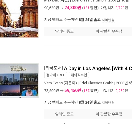
Max Dax
(사진) |
Edel Classics Gmbh
| 2007년 10월
74,300원
90,620
원 →
(
할인), 마일리지
원
18%
3,720
지금
택배
로 주문하면
8월 24일 출고
지역변경
알라딘 중고
이 광활한 우주점
-
-
[외국도서]
A Day in Los Angeles [With 4 
정가제
FREE
해외직수입
Vern Evans
(지은이) |
Edel Classics Gmbh
| 2008년 
59,450원
72,500
원 →
(
할인), 마일리지
원
18%
2,980
지금
택배
로 주문하면
8월 24일 출고
지역변경
알라딘 중고
이 광활한 우주점
-
-