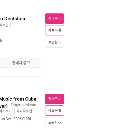
Im Deutshen
장바구니
직수입
바로구매
월
원
보관함
판매자 중고
-
 Music from Cuba
장바구니
- Original Music
ver)
바로구매
제
FREE
해외직수입
mbh Div
| 2006년 2월
보관함