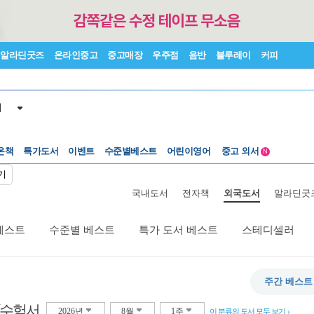
알라딘굿즈
온라인중고
중고매장
우주점
음반
블루레이
커피
서
온책
특가도서
이벤트
수준별베스트
어린이영어
중고 외서
N
Lexile®
5백원부터
기
수준별베스트
중고 외서
국내도서
전자책
외국도서
알라딘굿
베스트
수준별 베스트
특가 도서 베스트
스테디셀러
주간 베스트
/수험서
2026년
8월
1주
이 분류의 도서 모두 보기