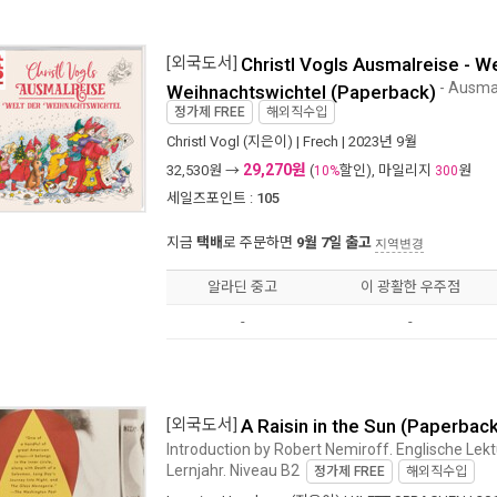
[외국도서]
Christl Vogls Ausmalreise - We
- Ausma
Weihnachtswichtel (Paperback)
정가제
FREE
해외직수입
Christl Vogl
(지은이) |
Frech
| 2023년 9월
29,270원
32,530
원 →
(
할인), 마일리지
원
10%
300
세일즈포인트 :
105
지금
택배
로 주문하면
9월 7일 출고
지역변경
알라딘 중고
이 광활한 우주점
-
-
[외국도서]
A Raisin in the Sun (Paperbac
Introduction by Robert Nemiroff. Englische Lektu
Lernjahr. Niveau B2
정가제
FREE
해외직수입