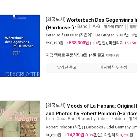
[외국도서]
Worterbuch Des Gegensinns 
- Band 1: A-G
(Hardcover)
정가제
FREE
해외
Peter Rolf Lutzeier
(지은이) |
De Gruyter
| 2007년 10
538,300원
598,120
원 →
(
할인), 마일리지
10%
16,150
지금
택배
로 주문하면
8월 14일 출고
지역변경
알라딘 중고
이 광활한 우주점
-
-
[외국도서]
Moods of La Habana: Original
and Photos by Robert Polidori (Hardco
from Cuba And Photos by Robert Polidori
정가
Robert Polidori
(사진) |
Earbooks / Edel Germany G
74,300원
90,620
원 →
(
할인), 마일리지
원
18%
3,720