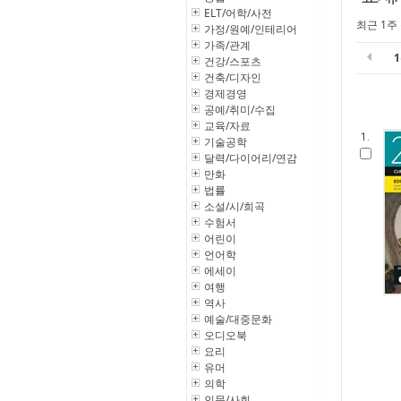
ELT/어학/사전
최근 1주
가정/원예/인테리어
가족/관계
건강/스포츠
건축/디자인
경제경영
공예/취미/수집
교육/자료
1.
기술공학
달력/다이어리/연감
만화
법률
소설/시/희곡
수험서
어린이
언어학
에세이
여행
역사
예술/대중문화
오디오북
요리
유머
의학
인문/사회