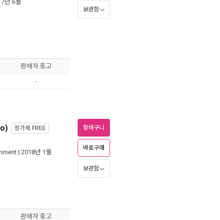
017년 6월
보관함
판매자 중고
-
io)
장바구니
정가제
FREE
바로구매
inment
| 2018년 1월
보관함
판매자 중고