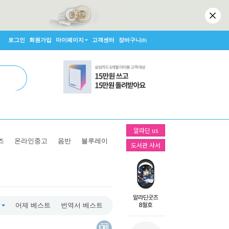
로그인
회원가입
마이페이지
고객센터
장바구니
(0)
알라딘 us
즈
온라인중고
음반
블루레이
도서관 사서
어제 베스트
번역서 베스트