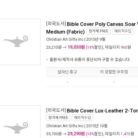
[외국도서]
Bible Cover Poly Canvas Soar 
Medium (Fabric)
정가제
FREE
해외직수입
Christian Art Gifts Inc
| 2015년 9월
19,030원
23,210
원 →
(
할인), 마일리지
원
18%
960
출판사/제작사 유통이 중단되어 구할 수 없습니다.
알라딘 중고
이 광활한 우주점
-
-
[외국도서]
Bible Cover Lux-Leather 2-To
정가제
FREE
해외직수입
Christian Art Gifts Inc
| 2015년 10월
29,290원
35,730
원 →
(
할인), 마일리지
원
18%
1,470