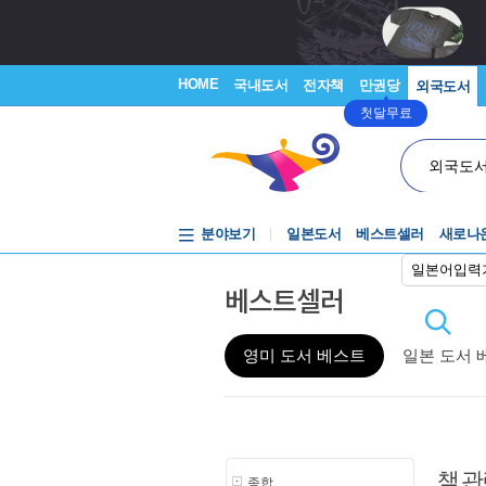
HOME
국내도서
전자책
만권당
외국도서
첫달무료
외국도
분야보기
일본도서
베스트셀러
새로나
일본어입력
베스트셀러
영미 도서 베스트
일본 도서 
책 관
종합