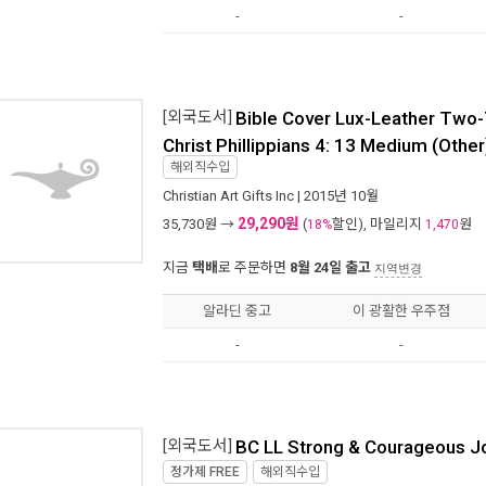
-
-
[외국도서]
Bible Cover Lux-Leather Two
Christ Phillippians 4: 13 Medium (Other
해외직수입
Christian Art Gifts Inc
| 2015년 10월
29,290원
35,730
원 →
(
할인), 마일리지
원
18%
1,470
지금
택배
로 주문하면
8월 24일 출고
지역변경
알라딘 중고
이 광활한 우주점
-
-
[외국도서]
BC LL Strong & Courageous Jo
정가제
FREE
해외직수입