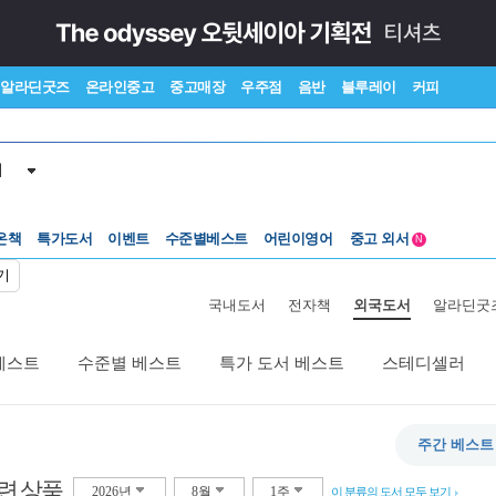
알라딘굿즈
온라인중고
중고매장
우주점
음반
블루레이
커피
서
온책
특가도서
이벤트
수준별베스트
어린이영어
중고 외서
N
Lexile®
5백원부터
기
수준별베스트
중고 외서
국내도서
전자책
외국도서
알라딘굿
베스트
수준별 베스트
특가 도서 베스트
스테디셀러
주간 베스트
련 상품
2026년
8월
1주
이 분류의 도서 모두 보기