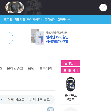
로그인
회원가입
마이페이지
고객센터
장바구니
(0)
알라딘 us
즈
온라인중고
음반
블루레이
도서관 사서
어제 베스트
번역서 베스트