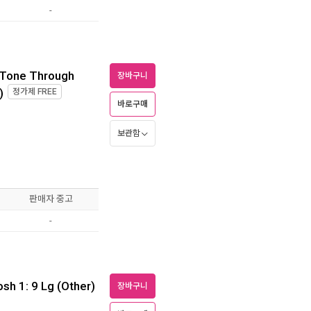
-
-Tone Through
장바구니
)
정가제
FREE
바로구매
보관함
판매자 중고
-
sh 1: 9 Lg (Other)
장바구니