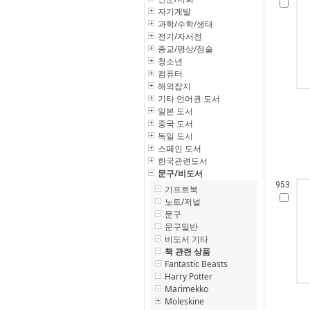
자기계발
과학/수학/생태
전기/자서전
종교/명상/점술
청소년
컴퓨터
해외잡지
기타 언어권 도서
일본 도서
중국 도서
독일 도서
스페인 도서
한국관련도서
문구/비도서
953.
기프트북
노트/저널
문구
문구일반
비도서 기타
책 관련 상품
Fantastic Beasts
Harry Potter
Marimekko
Moleskine