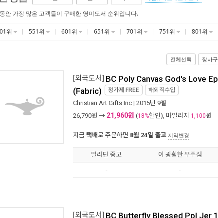
 동안 가장 많은 고객들이 구매한 영미도서 순위입니다.
501위
551위
601위
651위
701위
751위
801위
전체선택
장바구
[외국도서]
BC Poly Canvas God's Love Ep
(Fabric)
정가제
FREE
해외직수입
Christian Art Gifts Inc
| 2015년 9월
21,960원
26,790
원 →
(
할인), 마일리지
원
18%
1,100
지금
택배
로 주문하면
8월 24일 출고
지역변경
알라딘 중고
이 광활한 우주점
-
-
[외국도서]
BC Butterfly Blessed Ppl Jer 