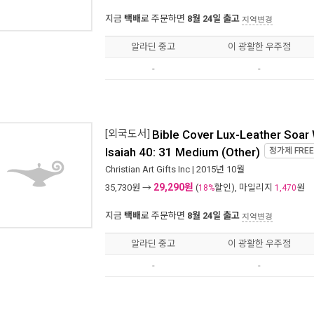
지금
택배
로 주문하면
8월 24일 출고
지역변경
알라딘 중고
이 광활한 우주점
-
-
[외국도서]
Bible Cover Lux-Leather Soa
Isaiah 40: 31 Medium (Other)
정가제
FREE
Christian Art Gifts Inc
| 2015년 10월
29,290원
35,730
원 →
(
할인), 마일리지
원
18%
1,470
지금
택배
로 주문하면
8월 24일 출고
지역변경
알라딘 중고
이 광활한 우주점
-
-