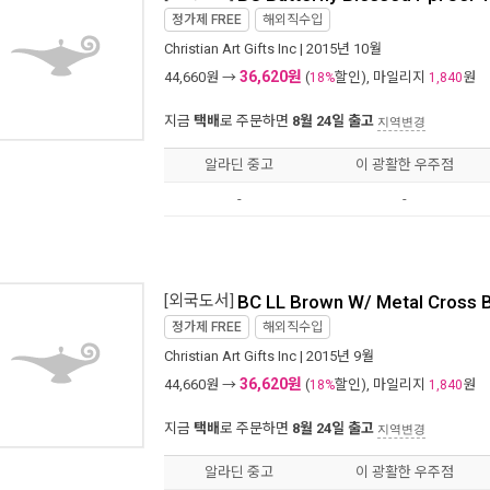
정가제
FREE
해외직수입
Christian Art Gifts Inc
| 2015년 10월
36,620원
44,660
원 →
(
할인), 마일리지
원
18%
1,840
지금
택배
로 주문하면
8월 24일 출고
지역변경
알라딘 중고
이 광활한 우주점
-
-
[외국도서]
BC LL Brown W/ Metal Cross 
정가제
FREE
해외직수입
Christian Art Gifts Inc
| 2015년 9월
36,620원
44,660
원 →
(
할인), 마일리지
원
18%
1,840
지금
택배
로 주문하면
8월 24일 출고
지역변경
알라딘 중고
이 광활한 우주점