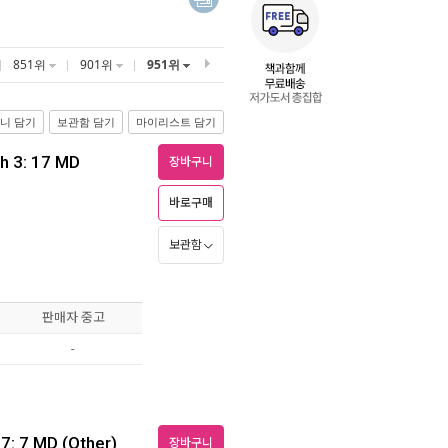
851위
901위
951위
니 담기
보관함 담기
마이리스트 담기
h 3: 17 MD
장바구니
바로구매
보관함
판매자 중고
-
17: 7 MD (Other)
장바구니