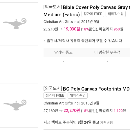
[외국도서]
Bible Cover Poly Canvas Gray 
Medium (Fabric)
정가제
FREE
해외직수입
Christian Art Gifts Inc
| 2015년 9월
19,030원
23,210
원 →
(
할인), 마일리지
원
18%
960
출판사/제작사 유통이 중단되어 구할 수 없습니다.
알라딘 중고
이 광활한 우주점
-
-
[외국도서]
BC Poly Canvas Footprints MD 
정가제
FREE
해외직수입
Christian Art Gifts Inc
| 2015년 9월
22,270원
27,160
원 →
(
할인), 마일리지
원
18%
1,120
지금
택배
로 주문하면
8월 24일 출고
지역변경