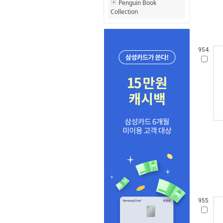
Penguin Book
Collection
954.
955.