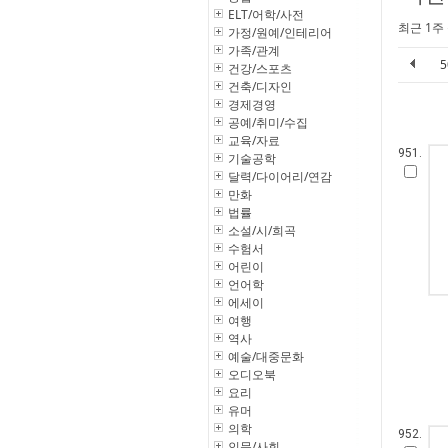
ELT/어학/사전
최근 1주
가정/원예/인테리어
가족/관계
건강/스포츠
건축/디자인
경제경영
공예/취미/수집
교육/자료
951.
기술공학
달력/다이어리/연감
만화
법률
소설/시/희곡
수험서
어린이
언어학
에세이
여행
역사
예술/대중문화
오디오북
요리
유머
의학
952.
인문/사회