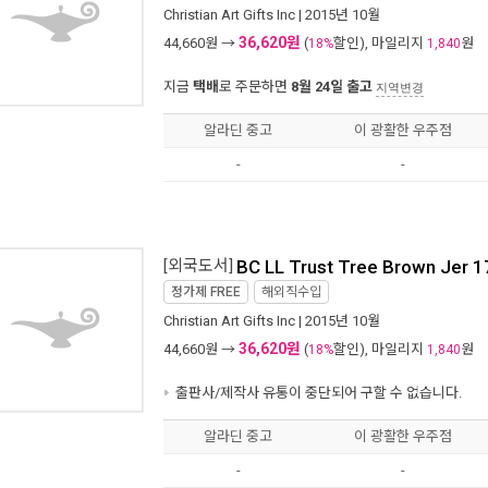
Christian Art Gifts Inc
| 2015년 10월
36,620원
44,660
원 →
(
할인), 마일리지
원
18%
1,840
지금
택배
로 주문하면
8월 24일 출고
지역변경
알라딘 중고
이 광활한 우주점
-
-
[외국도서]
BC LL Trust Tree Brown Jer 1
정가제
FREE
해외직수입
Christian Art Gifts Inc
| 2015년 10월
36,620원
44,660
원 →
(
할인), 마일리지
원
18%
1,840
출판사/제작사 유통이 중단되어 구할 수 없습니다.
알라딘 중고
이 광활한 우주점
-
-