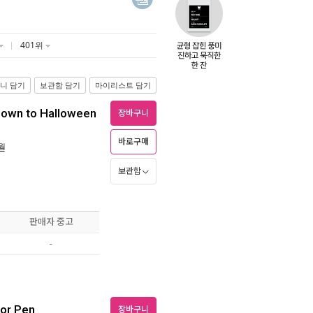
401위
니 담기
보관함 담기
마이리스트 담기
tdown to Halloween
장바구니
바로구매
7월
보관함
판매자 중고
-
tor Pen
장바구니