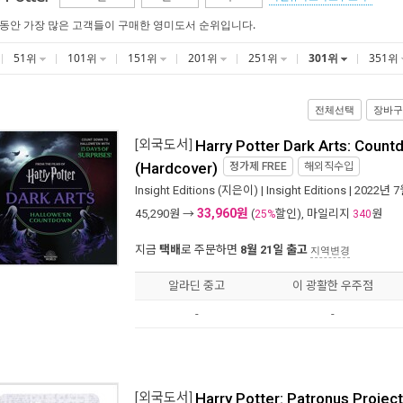
 동안 가장 많은 고객들이 구매한 영미도서 순위입니다.
51위
101위
151위
201위
251위
301위
351위
전체선택
장바구
[외국도서]
Harry Potter Dark Arts: Coun
(Hardcover)
정가제
FREE
해외직수입
Insight Editions
(지은이) |
Insight Editions
| 2022년 
33,960원
45,290
원 →
(
할인), 마일리지
원
25%
340
지금
택배
로 주문하면
8월 21일 출고
지역변경
알라딘 중고
이 광활한 우주점
-
-
[외국도서]
Harry Potter: Patronus Projec