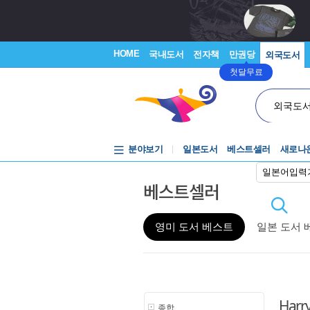
HOME
국내도서
전자책
만권당
외국도서
첫달무료
외국도
분야보기
일본도서
베스트셀러
새로나
일본어입력
베스트셀러
영미 도서 베스트
일본 도서 
Harry
종합