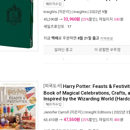
해외직수입
Insights
(지은이) |
Insights
| 2022년 9월
33,960원
45,290
원 →
(
할인), 마일리지
원
25%
340
세일즈포인트 :
17
지금
택배
로 주문하면
8월 21일 출고
지역변경
알라딘 중고
이 광활한 우주점
-
-
[외국도서]
Harry Potter: Feasts & Festiviti
Book of Magical Celebrations, Crafts, 
Inspired by the Wizarding World (Hard
해외직수입
Jennifer Carroll
(지은이) |
Insight Editions
| 2022년 3
47,550원
63,410
원 →
(
할인), 마일리지
원
25%
480