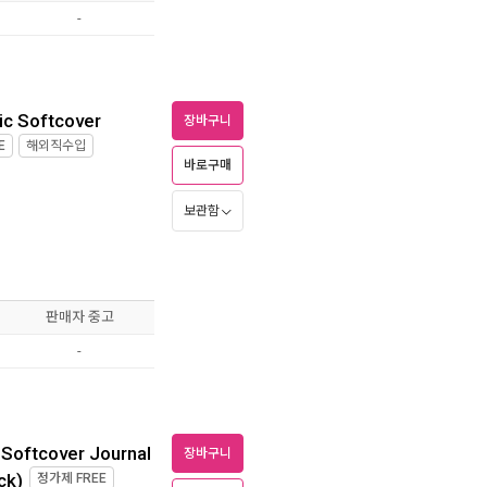
-
ic Softcover
장바구니
E
해외직수입
바로구매
보관함
판매자 중고
-
c Softcover Journal
장바구니
ck)
정가제
FREE