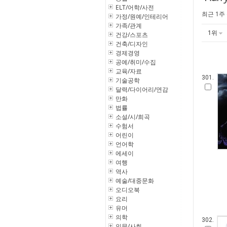
ELT/어학/사전
최근 1주
가정/원예/인테리어
가족/관계
1위
건강/스포츠
건축/디자인
경제경영
공예/취미/수집
교육/자료
301.
기술공학
달력/다이어리/연감
만화
법률
소설/시/희곡
수험서
어린이
언어학
에세이
여행
역사
예술/대중문화
오디오북
요리
유머
의학
302.
인문/사회