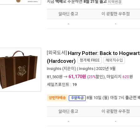
지금
택배
로 주문하면
8월 21일 출고
지역변경
알라딘 중고
이 광활한 우주점
-
-
[외국도서]
Harry Potter: Back to Hogwart
(Hardcover)
정가제
FREE
해외직수입
Insights
(지은이) |
Insights
| 2022년 9월
61,170원
81,560
원 →
(
할인), 마일리지
원
25%
620
세일즈포인트 :
19
8월 10일 (월) 아침 7시
출근전 
양탄자배송
주말특급
알라딘 중고
이 광활한 우주점
-
-