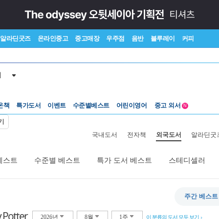
알라딘굿즈
온라인중고
중고매장
우주점
음반
블루레이
커피
서
수준별베스트
중고 외서
온책
특가도서
이벤트
어린이영어
Lexile®
5백원부터
N
수준별베스트
중고 외서
기
국내도서
전자책
외국도서
알라딘굿
베스트
수준별 베스트
특가 도서 베스트
스테디셀러
주간 베스트
 Potter
2026년
8월
1주
이 분류의 도서 모두 보기