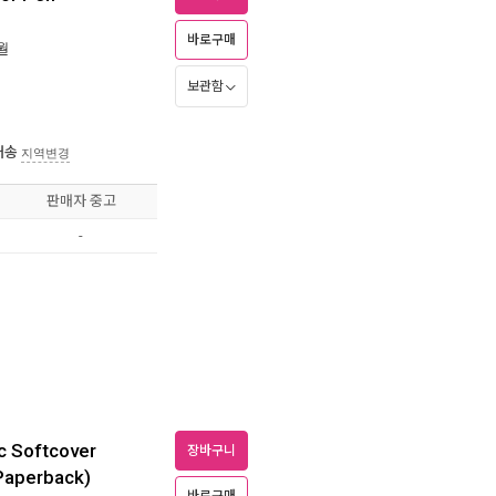
바로구매
7월
보관함
배송
지역변경
판매자 중고
-
ic Softcover
장바구니
(Paperback)