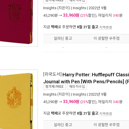
정가제
FREE
해외직수입
Insights
(지은이) |
Insights
| 2022년 9월
33,960원
45,290
원 →
(
할인), 마일리지
원
25%
340
지금
택배
로 주문하면
8월 21일 출고
지역변경
알라딘 중고
이 광활한 우주점
-
-
[외국도서]
Harry Potter: Hufflepuff Class
Journal with Pen [With Pens/Pencils] 
정가제
FREE
해외직수입
Insights
(지은이) |
Insights
| 2022년 9월
33,960원
45,290
원 →
(
할인), 마일리지
원
25%
340
지금
택배
로 주문하면
8월 21일 출고
지역변경
알라딘 중고
이 광활한 우주점