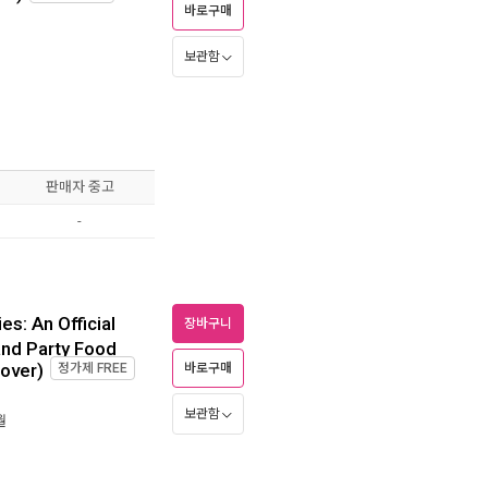
바로구매
보관함
판매자 중고
-
es: An Official
장바구니
and Party Food
cover)
바로구매
정가제
FREE
보관함
월