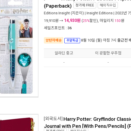
(Paperback)
정가제
FREE
해외직수입
Editions Insight
(지은이) |
Insight Editions
| 2022년 
14,930원
19,910
원 →
(
할인), 마일리지
원
25%
150
세일즈포인트 :
36
8월 10일 (월) 아침 7시
출근전 
양탄자배송
주말특급
알라딘 중고
이 광활한 우주점
-
-
[외국도서]
Harry Potter: Gryffindor Class
Journal with Pen [With Pens/Pencils] 