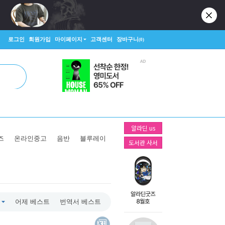
로그인
회원가입
마이페이지
고객센터
장바구니
(0)
알라딘 us
즈
온라인중고
음반
블루레이
도서관 사서
어제 베스트
번역서 베스트