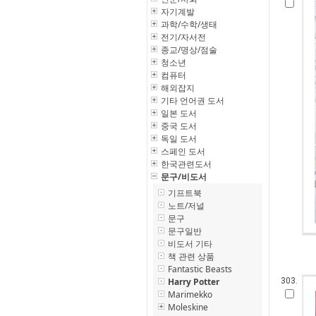
자기계발
과학/수학/생태
전기/자서전
종교/명상/점술
청소년
컴퓨터
해외잡지
기타 언어권 도서
일본 도서
중국 도서
독일 도서
스페인 도서
한국관련도서
문구/비도서
기프트북
노트/저널
문구
문구일반
비도서 기타
책 관련 상품
Fantastic Beasts
Harry Potter
303.
Marimekko
Moleskine