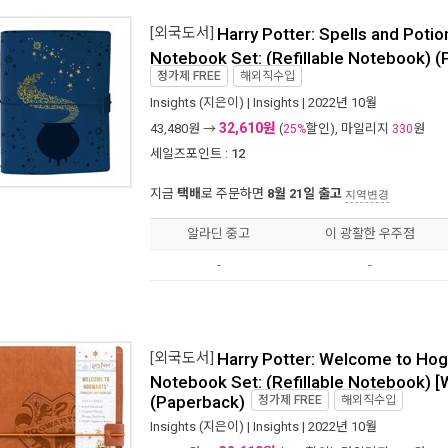
[외국도서]
Harry Potter: Spells and Potio
Notebook Set: (Refillable Notebook) 
정가제
FREE
해외직수입
Insights
(지은이) |
Insights
| 2022년 10월
32,610원
43,480
원 →
(
할인), 마일리지
원
25%
330
세일즈포인트 :
12
지금
택배
로 주문하면
8월 21일 출고
지역변경
알라딘 중고
이 광활한 우주점
-
-
[외국도서]
Harry Potter: Welcome to Hog
Notebook Set: (Refillable Notebook) [W
(Paperback)
정가제
FREE
해외직수입
Insights
(지은이) |
Insights
| 2022년 10월