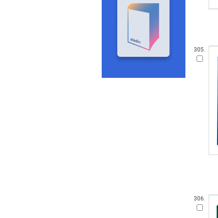
305.
306.