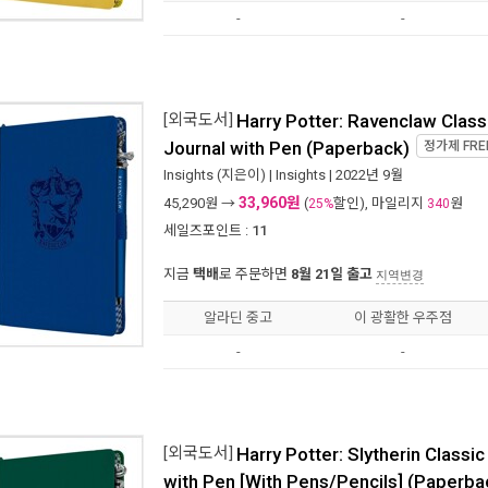
-
-
[외국도서]
Harry Potter: Ravenclaw Class
Journal with Pen (Paperback)
정가제
FRE
Insights
(지은이) |
Insights
| 2022년 9월
33,960원
45,290
원 →
(
할인), 마일리지
원
25%
340
세일즈포인트 :
11
지금
택배
로 주문하면
8월 21일 출고
지역변경
알라딘 중고
이 광활한 우주점
-
-
[외국도서]
Harry Potter: Slytherin Classi
with Pen [With Pens/Pencils] (Paperba