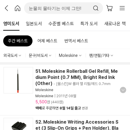
영미도서
일본도서
수준별 베스트
특가 도서
새로나온 책
주간 베스트
어제 베스트
번역서 베스트
외국도서
문구/비도서
Moleskine
펜/연필/기타
51. Moleskine Rollerball Gel Refill, Me
dium Point (0.7 MM), Bright Red Ink
(Other)
- [몰스킨]W 롤러 젤 리필/레드 0.7mm
Moleskine
Moleskine
|
2011년 08월
5,500
원 (440원)
택배
로 주문하면
8월 14일 출고
변경
52. Moleskine Writing Accessories S
et (3 Slip-On Grips + Pen Holder), Bla