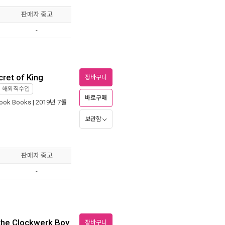
판매자 중고
-
ret of King
장바구니
해외직수입
바로구매
rook Books
| 2019년 7월
보관함
판매자 중고
-
the Clockwerk Boy
장바구니