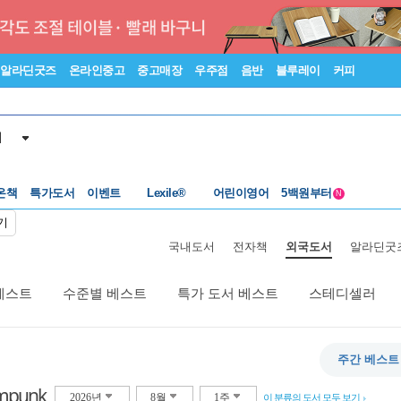
알라딘굿즈
온라인중고
중고매장
우주점
음반
블루레이
커피
서
수준별베스트
중고 외서
온책
특가도서
이벤트
Lexile®
어린이영어
5백원부터
N
수준별베스트
중고 외서
기
국내도서
전자책
외국도서
알라딘굿
베스트
수준별 베스트
특가 도서 베스트
스테디셀러
주간 베스트
mpunk
2026년
8월
1주
이 분류의 도서 모두 보기