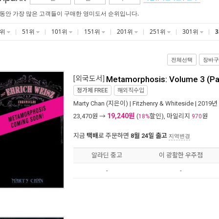
 동안 가장 많은 고객들이 구매한 영미도서 순위입니다.
1위
51위
101위
151위
201위
251위
301위
전체선택
장바구
[외국도서]
Metamorphosis: Volume 3 (P
정가제
FREE
해외직수입
Marty Chan
(지은이) |
Fitzhenry & Whiteside
| 2019년
19,240원
23,470
원 →
(
할인), 마일리지
원
18%
970
지금
택배
로 주문하면
8월 24일 출고
지역변경
알라딘 중고
이 광활한 우주점
-
-