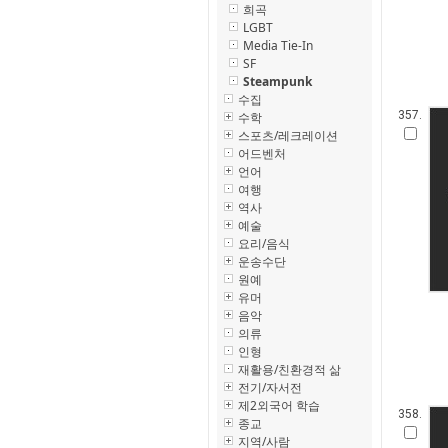
희곡
LGBT
Media Tie-In
SF
Steampunk
수집
357.
수학
스포츠/레크레이션
어드벤처
언어
여행
역사
예술
요리/음식
운송수단
원예
유머
음악
의류
인형
재활용/친환경적 삶
전기/자서전
제2외국어 학습
358.
종교
지역/사람