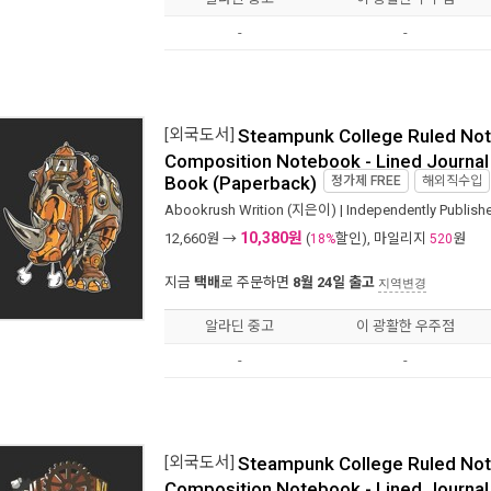
-
-
[외국도서]
Steampunk College Ruled No
Composition Notebook - Lined Journal 
Book (Paperback)
정가제
FREE
해외직수입
Abookrush Writion
(지은이) |
Independently Publish
10,380원
12,660
원 →
(
할인), 마일리지
원
18%
520
지금
택배
로 주문하면
8월 24일 출고
지역변경
알라딘 중고
이 광활한 우주점
-
-
[외국도서]
Steampunk College Ruled No
Composition Notebook - Lined Journal 