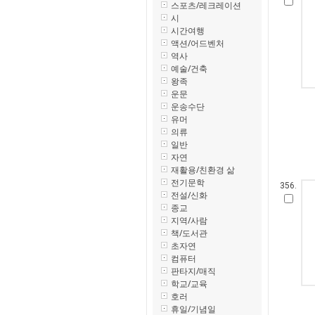
스포츠/레크레이션
시
시간여행
액션/어드벤처
역사
예술/건축
왕족
운문
운송수단
유머
의류
일반
자연
재활용/친환경 삶
전기문학
356.
전설/신화
종교
지역/사람
책/도서관
초자연
컴퓨터
판타지/매직
학교/교육
호러
휴일/기념일