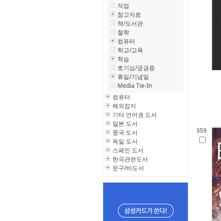
직업
참고자료
책/도서관
철학
컴퓨터
학교/교육
학습
호기심/궁금증
휴일/기념일
Media Tie-In
컴퓨터
해외잡지
기타 언어권 도서
일본 도서
359.
중국 도서
독일 도서
스페인 도서
한국관련도서
문구/비도서