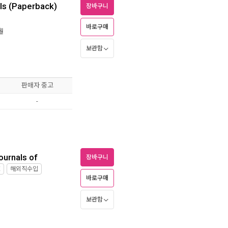
als (Paperback)
장바구니
바로구매
월
보관함
판매자 중고
-
ournals of
장바구니
E
해외직수입
바로구매
보관함