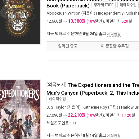
Book (Paperback)
정가제
FREE
해외직수입
Abookrush Writion
(지은이) |
Independently Publish
10,380원
12,660
원 →
(
할인), 마일리지
원
18%
520
지금
택배
로 주문하면
8월 24일 출고
지역변경
알라딘 중고
이 광활한 우주점
-
-
[외국도서]
The Expeditioners and the Tr
Man's Canyon (Paperback, 2, This Inclu
해외직수입
S. S. Taylor
(지은이),
Katherine Roy
(그림) |
Harlow B
22,210원
27,090
원 →
(
할인), 마일리지
원
18%
1,120
세일즈포인트 :
11
지금
택배
로 주문하면
8월 14일 출고
지역변경