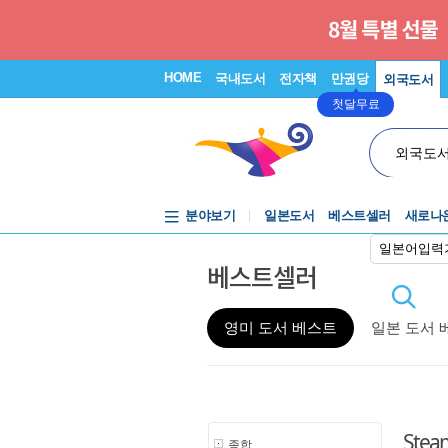
HOME
국내도서
전자책
만권당
외국도서
첫달무료
외국도
분야보기
일본도서
베스트셀러
새로나
일본어입력
베스트셀러
영미 도서 베스트
일본 도서 
Stea
종합