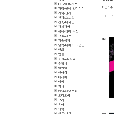
ELT/어학/사전
최근 1주
가정/원예/인테리어
가족/관계
건강/스포츠
건축/디자인
경제경영
공예/취미/수집
교육/자료
351.
기술공학
달력/다이어리/연감
만화
법률
소설/시/희곡
수험서
어린이
언어학
에세이
여행
역사
예술/대중문화
오디오북
요리
유머
의학
인문/사회