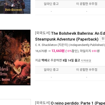
알라딘 중고
이 광활한 우주점
-
-
[외국도서]
The Bolshevik Ballerina: An E
Steampunk Adventure (Paperback)
정
C. K. Shackleton
(지은이) |
Independently Published
13,660원
16,670
원 →
(
할인), 마일리지
원
18%
690
지금
택배
로 주문하면
8월 14일 출고
지역변경
알라딘 중고
이 광활한 우주점
-
-
[외국도서]
O reino perdido: Parte 1 (Pap