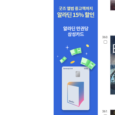
360.
361.