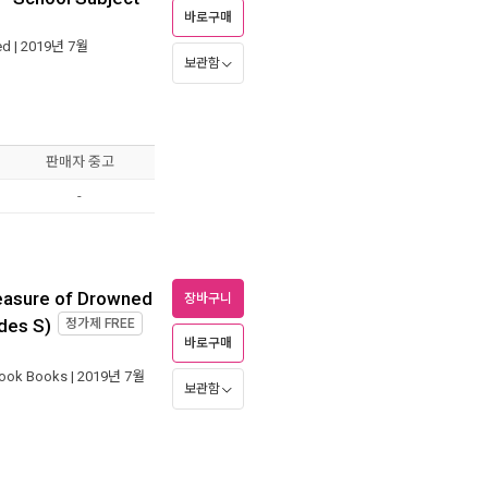
바로구매
ed
| 2019년 7월
보관함
판매자 중고
-
easure of Drowned
장바구니
des S)
정가제
FREE
바로구매
rook Books
| 2019년 7월
보관함