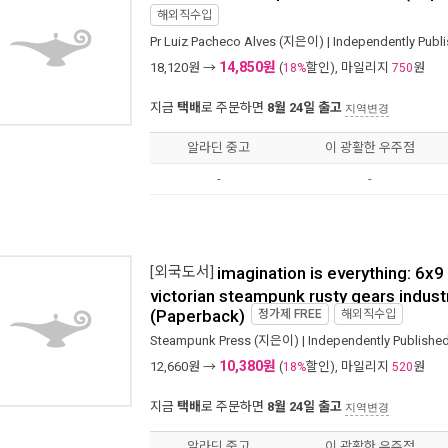
해외직수입
Pr Luiz Pacheco Alves
(지은이) |
Independently Publ
14,850원
18,120
원 →
(
할인), 마일리지
원
18%
750
지금
택배
로 주문하면
8월 24일 출고
지역변경
알라딘 중고
이 광활한 우주점
-
-
[외국도서]
imagination is everything: 6x9 
victorian steampunk rusty gears indust
(Paperback)
정가제
FREE
해외직수입
Steampunk Press
(지은이) |
Independently Publishe
10,380원
12,660
원 →
(
할인), 마일리지
원
18%
520
지금
택배
로 주문하면
8월 24일 출고
지역변경
알라딘 중고
이 광활한 우주점