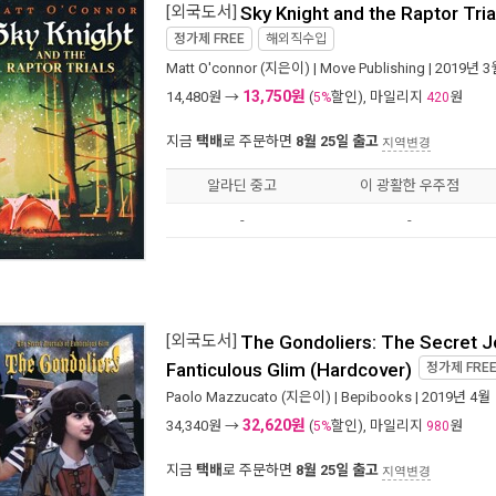
[외국도서]
Sky Knight and the Raptor Tri
정가제
FREE
해외직수입
Matt O'connor
(지은이) |
Move Publishing
| 2019년 3
13,750원
14,480
원 →
(
할인), 마일리지
원
5%
420
지금
택배
로 주문하면
8월 25일 출고
지역변경
알라딘 중고
이 광활한 우주점
-
-
[외국도서]
The Gondoliers: The Secret J
Fanticulous Glim (Hardcover)
정가제
FRE
Paolo Mazzucato
(지은이) |
Bepibooks
| 2019년 4월
32,620원
34,340
원 →
(
할인), 마일리지
원
5%
980
지금
택배
로 주문하면
8월 25일 출고
지역변경