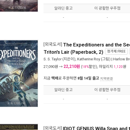
알라딘 중고
이 광활한 우주점
-
-
[외국도서]
The Expeditioners and the Sec
Triton's Lair (Paperback, 2)
정가제
FREE
S. S. Taylor
(지은이),
Katherine Roy
(그림) |
Harlow B
22,210원
27,090
원 →
(
할인), 마일리지
원
18%
1,120
지금
택배
로 주문하면
8월 14일 출고
지역변경
알라딘 중고
이 광활한 우주점
-
-
[외국도서]
IDIOT GENIUS Willa Snap and 