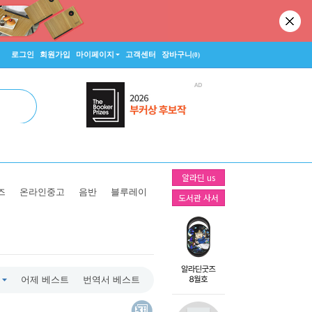
로그인
회원가입
마이페이지
고객센터
장바구니
(0)
알라딘 us
즈
온라인중고
음반
블루레이
도서관 사서
어제 베스트
번역서 베스트