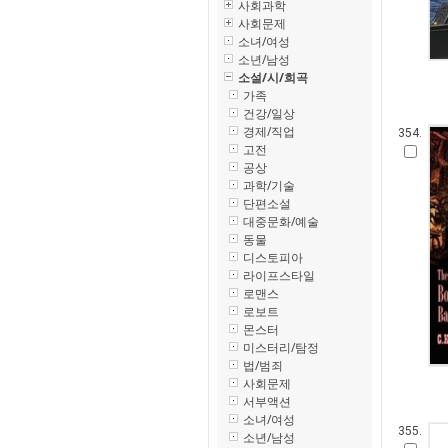
사회과학
사회문제
소녀/여성
소년/남성
소설/시/희곡
가족
건강/일상
경제/직업
354.
고전
공상
과학/기술
단편소설
대중문화/예술
동물
디스토피아
라이프스타일
로맨스
로보트
몬스터
미스터리/탐정
법/범죄
사회문제
서부액션
소녀/여성
355.
소년/남성