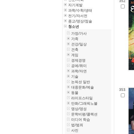
352.
자기계발
과학/수학/생태
전기/자서전
종교/명상/점술
청소년
가정/가사
가족
건강/일상
건축
게임
경제경영
공예/취미
과학/자연
기술
논픽션 일반
대중문화/예술
353.
동물
라이프스타일
만화/그래픽노블
명상/영성
문학비평/콜렉션
미디어 학습
법/범죄
사진