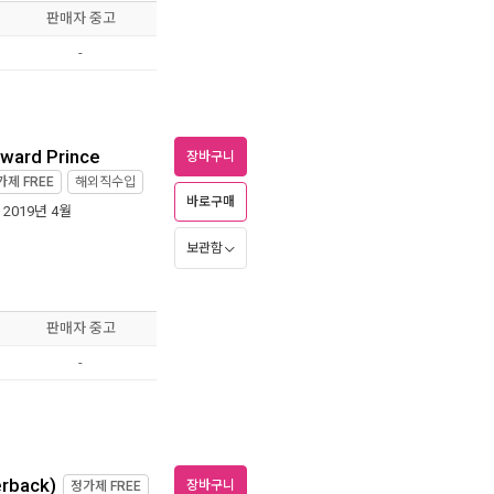
판매자 중고
-
dward Prince
장바구니
가제
FREE
해외직수입
바로구매
| 2019년 4월
보관함
판매자 중고
-
erback)
장바구니
정가제
FREE