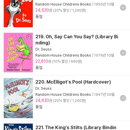
Random House Childrens Books
|
1950년 10월
24,630
원 (20% 할인 / 1,240원)
품절
219. Oh, Say Can You Say? (Library Bi
nding)
Dr. Seuss
Random House Childrens Books
|
1979년 10월
22,810
원 (10% 할인 / 690원)
품절
220. McElligot's Pool (Hardcover)
Dr. Seuss
Random House Childrens Books
|
1947년 09월
24,630
원 (20% 할인 / 1,240원)
품절
221. The King's Stilts (Library Bindin