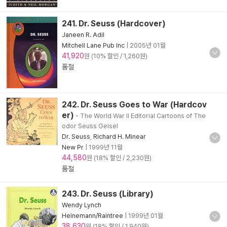
241. Dr. Seuss (Hardcover)
Janeen R. Adil
Mitchell Lane Pub Inc
|
2005년 01월
41,920
원 (10% 할인 / 1,260원)
품절
242. Dr. Seuss Goes to War (Hardcov
er)
- The World War II Editorial Cartoons of The
odor Seuss Geisel
Dr. Seuss
,
Richard H. Minear
New Pr
|
1999년 11월
44,580
원 (18% 할인 / 2,230원)
품절
243. Dr. Seuss (Library)
Wendy Lynch
Heinemann/Raintree
|
1999년 01월
38,630
원 (18% 할인 / 1,940원)