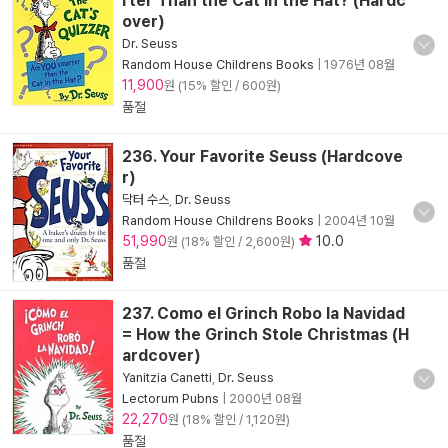
rter Than the Cat in the Hat? (Hardc
over)
Dr. Seuss
Random House Childrens Books
|
1976년 08월
11,900
원 (15% 할인 / 600원)
품절
236. Your Favorite Seuss (Hardcove
r)
닥터 수스
,
Dr. Seuss
Random House Childrens Books
|
2004년 10월
51,990
10.0
원 (18% 할인 / 2,600원)
품절
237. Como el Grinch Robo la Navidad
= How the Grinch Stole Christmas (H
ardcover)
Yanitzia Canetti
,
Dr. Seuss
Lectorum Pubns
|
2000년 08월
22,270
원 (18% 할인 / 1,120원)
품절