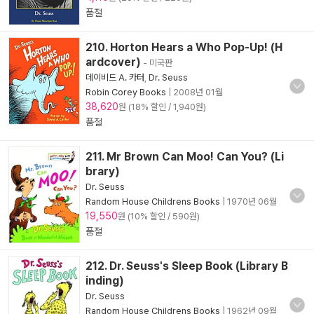
품절
210. Horton Hears a Who Pop-Up! (H
ardcover)
- 미국판
데이비드 A. 카터
,
Dr. Seuss
Robin Corey Books
|
2008년 01월
38,620
원 (18% 할인 / 1,940원)
품절
211. Mr Brown Can Moo! Can You? (Li
brary)
Dr. Seuss
Random House Childrens Books
|
1970년 06월
19,550
원 (10% 할인 / 590원)
품절
212. Dr. Seuss's Sleep Book (Library B
inding)
Dr. Seuss
Random House Childrens Books
|
1962년 09월