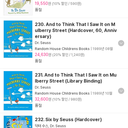
19,550
원 (10% 할인 / 590원)
품절
230. And to Think That I Saw It on M
ulberry Street (Hardcover, 60, Anniv
ersary)
Dr. Seuss
Random House Childrens Books
|
1989년 08월
24,630
원 (20% 할인 / 1,240원)
품절
231. And to Think That I Saw It on Mu
lberry Street (Library Binding)
Dr. Seuss
Random House Childrens Books
|
1989년 10월
32,600
원 (10% 할인 / 980원)
품절
232. Six by Seuss (Hardcover)
닥터 수스
,
Dr. Seuss