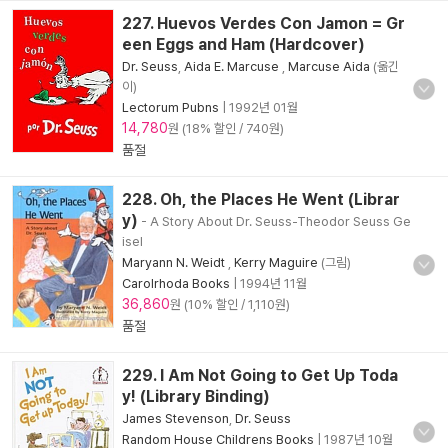
227. Huevos Verdes Con Jamon = Gr
een Eggs and Ham (Hardcover)
Dr. Seuss
,
Aida E. Marcuse
,
Marcuse Aida
(옮긴
이)
Lectorum Pubns
|
1992년 01월
14,780
원 (18% 할인 / 740원)
품절
228. Oh, the Places He Went (Librar
y)
- A Story About Dr. Seuss-Theodor Seuss Ge
isel
Maryann N. Weidt
,
Kerry Maguire
(그림)
Carolrhoda Books
|
1994년 11월
36,860
원 (10% 할인 / 1,110원)
품절
229. I Am Not Going to Get Up Toda
y! (Library Binding)
James Stevenson
,
Dr. Seuss
Random House Childrens Books
|
1987년 10월