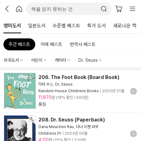
영미도서
일본도서
수준별 베스트
특가 도서
새로나온 책
주간 베스트
어제 베스트
번역서 베스트
외국도서
어린이
캐릭터
Dr. Seuss
206. The Foot Book (Board Book)
닥터 수스
,
Dr. Seuss
Random House Childrens Books
|
2002년 01월
11,870
원 (18% 할인 / 600원)
품절
208. Dr. Seuss (Paperback)
Dana Meachen Rau
,
다나 미첸 라우
Childrens Pr
|
2003년 09월
4,110
원 (25% 할인 / 220원)