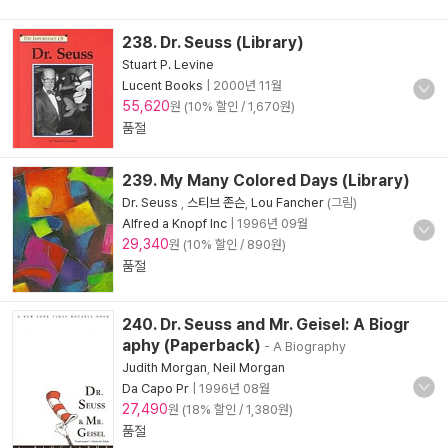
238. Dr. Seuss (Library)
Stuart P. Levine
Lucent Books
|
2000년 11월
55,620
원 (10% 할인 / 1,670원)
품절
239. My Many Colored Days (Library)
Dr. Seuss
,
스티브 존슨
,
Lou Fancher
(그림)
Alfred a Knopf Inc
|
1996년 09월
29,340
원 (10% 할인 / 890원)
품절
240. Dr. Seuss and Mr. Geisel: A Biogr
aphy (Paperback)
- A Biography
Judith Morgan
,
Neil Morgan
Da Capo Pr
|
1996년 08월
27,490
원 (18% 할인 / 1,380원)
품절