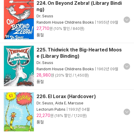
224. On Beyond Zebra! (Library Bindi
ng)
Dr. Seuss
Random House Childrens Books
|
1955년 09월
27,710
원 (10% 할인 / 840원)
품절
225. Thidwick the Big-Hearted Moos
e (Library Binding)
Dr. Seuss
Random House Childrens Books
|
1962년 09월
28,980
원 (20% 할인 / 1,450원)
품절
226. El Lorax (Hardcover)
Dr. Seuss
,
Aida E. Marcuse
Lectorum Pubns
|
1993년 04월
22,270
원 (18% 할인 / 1,120원)
품절