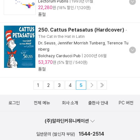
Lectorum Pubns
|
1993년 01월
22,280
원 (18% 할인 / 1,120원)
품절
250. Cattus Petasatus (Hardcover)
-
The Cat in the Hat in Latin
Dr. Seuss
,
Jennifer Morrish Tunberg
,
Terence Tu
nberg
Bolchazy Carducci Pub
|
2000년 06월
53,370
원 (5% 할인 / 540원)
품절
1
2
3
4
5
로그인
전체 메뉴
회사 소개
출판사 안내
PC 버전
(주)알라딘커뮤니케이션
1544-2514
일반문의 (발신자 부담)