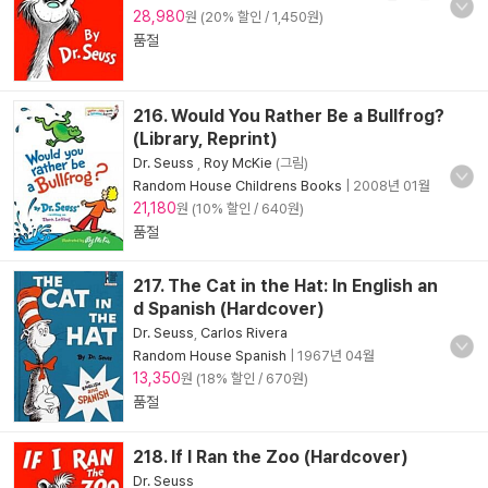
28,980
원 (20% 할인 / 1,450원)
품절
216. Would You Rather Be a Bullfrog?
(Library, Reprint)
Dr. Seuss
,
Roy McKie
(그림)
Random House Childrens Books
|
2008년 01월
21,180
원 (10% 할인 / 640원)
품절
217. The Cat in the Hat: In English an
d Spanish (Hardcover)
Dr. Seuss
,
Carlos Rivera
Random House Spanish
|
1967년 04월
13,350
원 (18% 할인 / 670원)
품절
218. If I Ran the Zoo (Hardcover)
Dr. Seuss