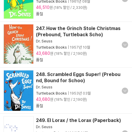
Turtleback Books
|
1961년 08월
46,510
원 (18% 할인 / 2,330원)
품절
247. How the Grinch Stole Christmas
(Prebound, Turtleback Scho)
Dr. Seuss
Turtleback Books
|
1957년 10월
43,680
원 (18% 할인 / 2,190원)
품절
248. Scrambled Eggs Super! (Prebou
nd, Bound for Schoo)
Dr. Seuss
Turtleback Books
|
1953년 03월
43,680
원 (18% 할인 / 2,190원)
품절
249. El Lorax / the Lorax (Paperback)
Dr. Seuss