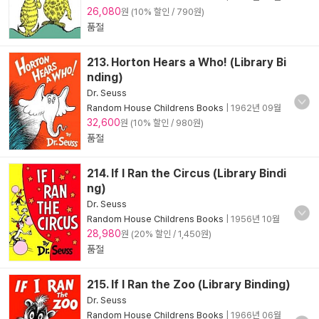
26,080
원 (10% 할인 / 790원)
품절
213. Horton Hears a Who! (Library Bi
nding)
Dr. Seuss
Random House Childrens Books
|
1962년 09월
32,600
원 (10% 할인 / 980원)
품절
214. If I Ran the Circus (Library Bindi
ng)
Dr. Seuss
Random House Childrens Books
|
1956년 10월
28,980
원 (20% 할인 / 1,450원)
품절
215. If I Ran the Zoo (Library Binding)
Dr. Seuss
Random House Childrens Books
|
1966년 06월