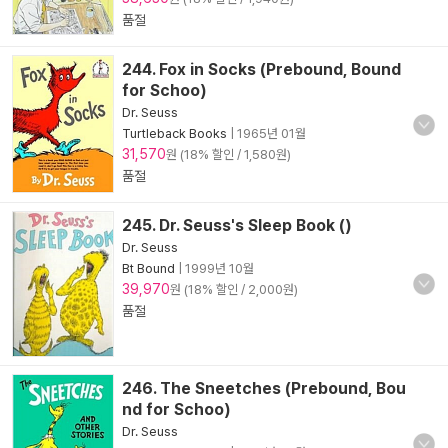
품절
244. Fox in Socks (Prebound, Bound
for Schoo)
Dr. Seuss
Turtleback Books
|
1965년 01월
31,570
원 (18% 할인 / 1,580원)
품절
245. Dr. Seuss's Sleep Book ()
Dr. Seuss
Bt Bound
|
1999년 10월
39,970
원 (18% 할인 / 2,000원)
품절
246. The Sneetches (Prebound, Bou
nd for Schoo)
Dr. Seuss