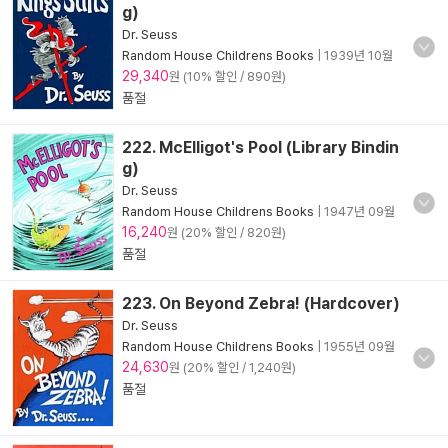
g)
Dr. Seuss
Random House Childrens Books
|
1939년 10월
29,340
원 (10% 할인 / 890원)
품절
222. McElligot's Pool (Library Bindin
g)
Dr. Seuss
Random House Childrens Books
|
1947년 09월
16,240
원 (20% 할인 / 820원)
품절
223. On Beyond Zebra! (Hardcover)
Dr. Seuss
Random House Childrens Books
|
1955년 09월
24,630
원 (20% 할인 / 1,240원)
품절