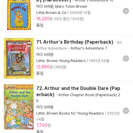
-
Arthur's Adventure 10
마크 브라운
,
Marc Tolon Brown
Little Brown & Co
|
2009년 10월
16,320
원 (18% 할인 / 820원)
품절
71. Arthur's Birthday (Paperback)
- An
Arthur Adventure
-
Arthur's Adventure 7
마크 브라운
Little, Brown Young Readers
|
1991년 04월
12,680
원 (390원)
품절
72. Arthur and the Double Dare (Pap
erback)
-
Arthur Chapter Book (Paperback) 2
5
마크 브라운
Little, Brown Books for Young Readers
|
2002년
04월
7,700
원
품절