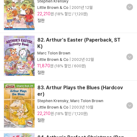
Stephen Krensky
Little Brown & Co
|
2001년 12월
22,210
원 (18% 할인 / 1,120원)
절판
82. Arthur's Easter (Paperback, ST
K)
Marc Tolon Brown
Little Brown & Co
|
2002년 02월
11,870
원 (18% 할인 / 600원)
절판
83. Arthur Plays the Blues (Hardcov
er)
Stephen Krensky
,
Marc Tolon Brown
Little Brown & Co
|
2003년 10월
22,210
원 (18% 할인 / 1,120원)
절판