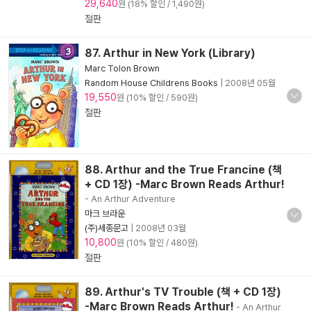
29,640
원 (18% 할인 / 1,490원)
절판
87. Arthur in New York (Library)
Marc Tolon Brown
Random House Childrens Books
|
2008년 05월
19,550
원 (10% 할인 / 590원)
절판
88. Arthur and the True Francine (책
+ CD 1장) -Marc Brown Reads Arthur!
- An Arthur Adventure
마크 브라운
(주)세종문고
|
2008년 03월
10,800
원 (10% 할인 / 480원)
절판
89. Arthur's TV Trouble (책 + CD 1장)
-Marc Brown Reads Arthur!
- An Arthur