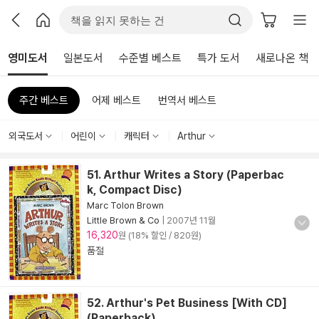
영미도서
일본도서
수준별 베스트
특가 도서
새로나온 책
주간 베스트
어제 베스트
번역서 베스트
외국도서
어린이
캐릭터
Arthur
51. Arthur Writes a Story (Paperbac
k, Compact Disc)
Marc Tolon Brown
Little Brown & Co
|
2007년 11월
16,320
원 (18% 할인 / 820원)
품절
52. Arthur's Pet Business [With CD]
(Paperback)