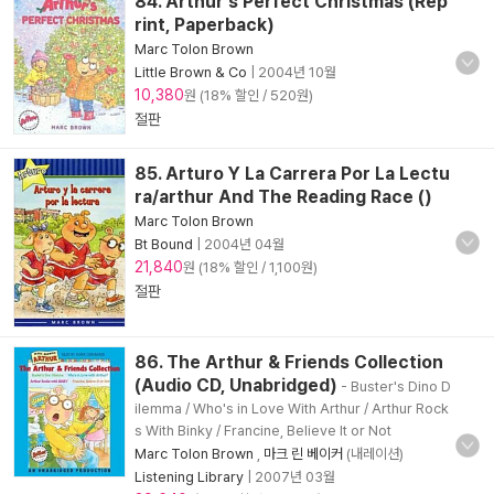
84. Arthur's Perfect Christmas (Rep
rint, Paperback)
Marc Tolon Brown
Little Brown & Co
|
2004년 10월
10,380
원 (18% 할인 / 520원)
절판
85. Arturo Y La Carrera Por La Lectu
ra/arthur And The Reading Race ()
Marc Tolon Brown
Bt Bound
|
2004년 04월
21,840
원 (18% 할인 / 1,100원)
절판
86. The Arthur & Friends Collection
(Audio CD, Unabridged)
- Buster's Dino D
ilemma / Who's in Love With Arthur / Arthur Rock
s With Binky / Francine, Believe It or Not
Marc Tolon Brown
,
마크 린 베이커
(내레이션)
Listening Library
|
2007년 03월