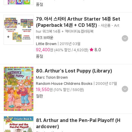
품절
79. 아서 스타터 Arthur Starter 14종 Set
(Paperback 14권 + CD 14장)
- 사은품 - Art
hur 워크북 14종 + 액티비티&컬러링북
마크 브라운
Little Brown
|
2015년 03월
92,400
8.0
원 (40% 할인 / 4,620원)
품절
80. Arthur's Lost Puppy (Library)
Marc Tolon Brown
Random House Childrens Books
|
2000년 07월
19,550
원 (10% 할인 / 590원)
절판
81. Arthur and the Pen-Pal Playoff (H
ardcover)