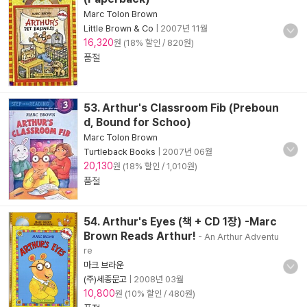
Marc Tolon Brown
Little Brown & Co
|
2007년 11월
16,320
원 (18% 할인 / 820원)
품절
53. Arthur's Classroom Fib (Preboun
d, Bound for Schoo)
Marc Tolon Brown
Turtleback Books
|
2007년 06월
20,130
원 (18% 할인 / 1,010원)
품절
54. Arthur's Eyes (책 + CD 1장) -Marc
Brown Reads Arthur!
- An Arthur Adventu
re
마크 브라운
(주)세종문고
|
2008년 03월
10,800
원 (10% 할인 / 480원)