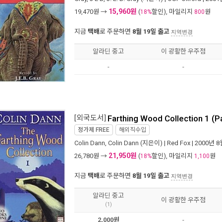
15,960원
19,470
원 →
(
할인), 마일리지
원
18%
800
지금
택배
로 주문하면
8월 19일 출고
지역변경
알라딘 중고
이 광활한 우주점
-
-
[외국도서]
Farthing Wood Collection 1 (
정가제
FREE
해외직수입
Colin Dann
,
Colin Dann
(지은이) |
Red Fox
| 2000년 8
21,950원
26,780
원 →
(
할인), 마일리지
원
18%
1,100
지금
택배
로 주문하면
8월 19일 출고
지역변경
알라딘 중고
이 광활한 우주점
(1)
2,000원
-