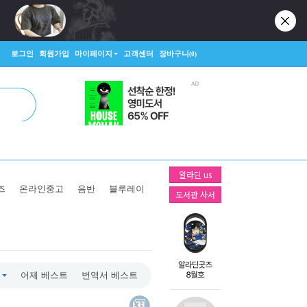
로그인
회원가입
마이페이지
고객센터
장바구니
(0)
알라딘 us
즈
온라인중고
음반
블루레이
도서관 사서
어제 베스트
번역서 베스트