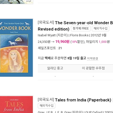
[외국도서]
The Seven-year-old Wonder B
Revised edition)
정가제
FREE
해외직수입
Isabel Wyatt
(지은이) |
Floris Books
| 2012년 9월
19,960원
24,350
원 →
(
할인), 마일리지
원
18%
1,000
세일즈포인트 :
21
지금
택배
로 주문하면
8월 19일 출고
지역변경
알라딘 중고
이 광활한 우주점
-
-
[외국도서]
Tales from India (Paperback)
해외직수입
Gray, J E B
,
J. E. B. Gray
(지은이) |
OUP Oxford
| 200