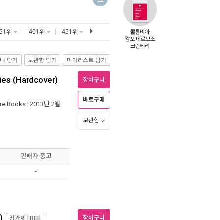
351위
401위
451위
니 담기
보관함 담기
마이리스트 담기
ies (Hardcover)
장바구니
바로구매
are Books
| 2013년 2월
보관함
판매자 중고
-
)
장바구니
정가제
FREE