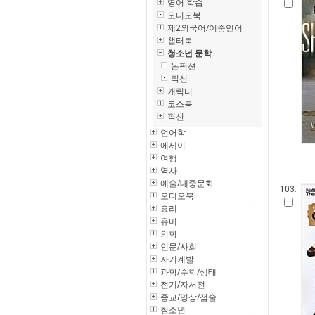
영어 학습
오디오북
제2외국어/이중언어
챕터북
청소년 문학
논픽션
픽션
캐릭터
코스북
픽션
언어학
에세이
여행
역사
예술/대중문화
103.
오디오북
요리
유머
의학
인문/사회
자기계발
과학/수학/생태
전기/자서전
종교/명상/점술
청소년