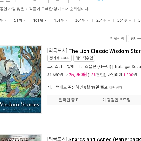
 동안 가장 많은 고객들이 구매한 영미도서 순위입니다.
1위
51위
101위
151위
201위
251위
301위
전체선택
장바구
[외국도서]
The Lion Classic Wisdom Stor
정가제
FREE
해외직수입
크리스티나 발릿
,
메리 조슬린
(지은이) |
Trafalgar Squ
25,960원
31,660
원 →
(
할인), 마일리지
원
18%
1,300
지금
택배
로 주문하면
8월 19일 출고
지역변경
알라딘 중고
이 광활한 우주점
-
-
[외국도서]
Shards and Ashes (Paperback