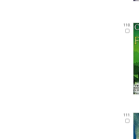
110.
111.