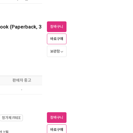
ook (Paperback, 3
장바구니
바로구매
보관함
판매자 중고
-
장바구니
정가제
FREE
바로구매
1년 2월