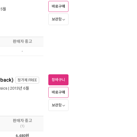
바로구매
 5월
보관함
판매자 중고
-
rback)
장바구니
정가제
FREE
ssics
| 2013년 6월
바로구매
보관함
판매자 중고
(1)
6,480원