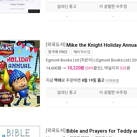
알라딘 중고
이 광활한 우주점
-
-
[외국도서]
Mike the Knight Holiday Annua
정가제
FREE
해외직수입
Egmont Books Ltd
(지은이) |
Egmont Books Ltd
| 2
10,220원
14,600
원 →
(
할인), 마일리지
원
30%
520
지금
택배
로 주문하면
8월 19일 출고
지역변경
알라딘 중고
이 광활한 우주점
-
-
[외국도서]
Bible and Prayers for Teddy 