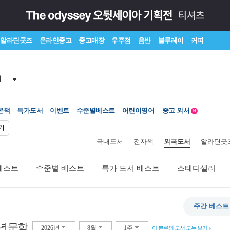
알라딘굿즈
온라인중고
중고매장
우주점
음반
블루레이
커피
서
수준별베스트
중고 외서
온책
특가도서
이벤트
어린이영어
Lexile®
5백원부터
N
수준별베스트
중고 외서
기
국내도서
전자책
외국도서
알라딘굿
베스트
수준별 베스트
특가 도서 베스트
스테디셀러
주간 베스트
년 문학
2026년
8월
1주
이 분류의 도서 모두 보기