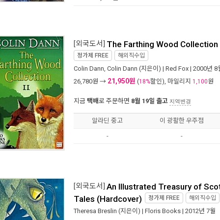
[외국도서]
The Farthing Wood Collection
정가제
FREE
해외직수입
Colin Dann
,
Colin Dann
(지은이) |
Red Fox
| 2000년 8
21,950원
26,780
원 →
(
할인), 마일리지
원
18%
1,100
지금
택배
로 주문하면
8월 19일 출고
지역변경
알라딘 중고
이 광활한 우주점
-
-
[외국도서]
An Illustrated Treasury of Scot
Tales (Hardcover)
정가제
FREE
해외직수입
Theresa Breslin
(지은이) |
Floris Books
| 2012년 7월