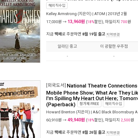
해외직수입
Kelley Armstrong
(지은이) |
ATOM
| 2013년 2월
13,960원
17,030
원 →
(
할인), 마일리지
원
18%
700
지금
택배
로 주문하면
8월 19일 출고
지역변경
알라딘 중고
이 광활한 우주점
-
-
[외국도서]
National Theatre Connections 
Mobile Phone Show; What Are They Like
I'm Spilling My Heart Out Here; Tomorro
(Paperback)
정가제
FREE
해외직수입
Howard Brenton
(지은이) |
A&C Black Bloomsbury 
49,940원
60,910
원 →
(
할인), 마일리지
원
18%
2,500
지금
택배
로 주문하면
8월 26일 출고
지역변경