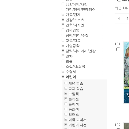
ELT/어학/사전
최근 1주
가정/원예/인테리어
가족/관계
건강/스포츠
건축/디자인
경제경영
공예/취미/수집
교육/자료
101.
기술공학
달력/다이어리/연감
만화
법률
소설/시/희곡
수험서
어린이
개념 학습
교과 학습
그림책
논픽션
놀이책
동화책
리더스
미국 교과서
어린이 사전
102.