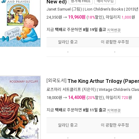
New ed)
정가제
FREE
해외직수입
Janet Samuel
(그림) |
Lion Children's Books
| 2013년
19,960원
24,350
원 →
(
할인), 마일리지
원
18%
1,000
지금
택배
로 주문하면
8월 19일 출고
지역변경
알라딘 중고
이 광활한 우주점
-
-
[외국도서]
The King Arthur Trilogy (Pape
로즈마리 서트클리프
(지은이) |
Vintage Children's Cla
14,400원
18,000
원 →
(
할인), 마일리지
원
20%
720
지금
택배
로 주문하면
8월 11일 출고
지역변경
알라딘 중고
이 광활한 우주점
-
-