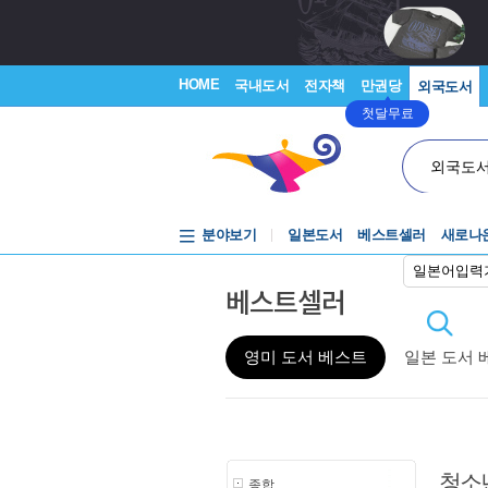
HOME
국내도서
전자책
만권당
외국도서
첫달무료
외국도
분야보기
일본도서
베스트셀러
새로나
일본어입력
베스트셀러
영미 도서 베스트
일본 도서 
청소
종합