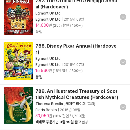
787. The Official LEGO Ninjago Annu
al (Hardcover)
Egmont UK Ltd
Egmont UK Ltd
|
2015년 08월
14,600
원 (25% 할인 / 150원)
품절
788. Disney Pixar Annual (Hardcove
r)
Egmont UK Ltd
Egmont UK Ltd
|
2015년 07월
15,960
원 (18% 할인 / 800원)
품절
789. An Illustrated Treasury of Scot
tish Mythical Creatures (Hardcover)
Theresa Breslin
,
케이트 라이퍼
(그림)
Floris Books
|
2015년 08월
33,950
원 (18% 할인 / 1,700원)
택배
로 주문하면
8월 19일 출고
변경