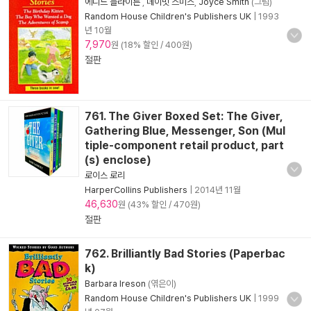
에니드 블라이튼
,
데이빗 스미스
,
Joyce Smith
(그림)
Random House Children's Publishers UK
|
1993
년 10월
7,970
원 (18% 할인 / 400원)
절판
761. The Giver Boxed Set: The Giver,
Gathering Blue, Messenger, Son (Mul
tiple-component retail product, part
(s) enclose)
로이스 로리
HarperCollins Publishers
|
2014년 11월
46,630
원 (43% 할인 / 470원)
절판
762. Brilliantly Bad Stories (Paperbac
k)
Barbara Ireson
(엮은이)
Random House Children's Publishers UK
|
1999