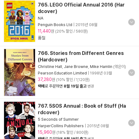
765. LEGO Official Annual 2016 (Har
dcover)
NA
Penguin Books Ltd
|
2015년 08월
11,440
원 (20% 할인 / 580원)
품절
766. Stories from Different Genres
(Hardcover)
Christine Hall
,
Jane Browne
,
Mike Hamlin
(엮은이)
Pearson Education Limited
|
1998년 03월
37,280
원 (10% 할인 / 1,120원)
택배
로 주문하면
8월 19일 출고
변경
767. 5SOS Annual : Book of Stuff (Ha
rdcover)
5 Seconds of Summer
HarperCollins Publishers
|
2015년 08월
15,960
원 (18% 할인 / 800원)
택배
로 주문하면
8월 19일 출고