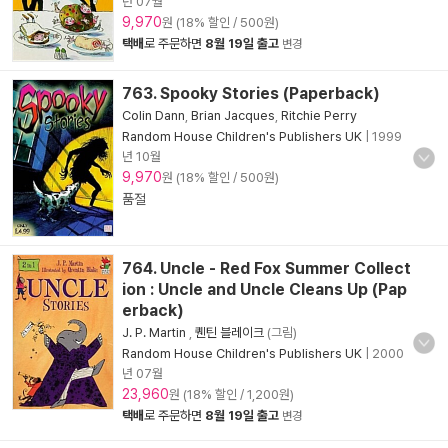
년 07월
9,970
원 (18% 할인 / 500원)
택배
로 주문하면
8월 19일 출고
변경
763. Spooky Stories (Paperback)
Colin Dann
,
Brian Jacques
,
Ritchie Perry
Random House Children's Publishers UK
|
1999
년 10월
9,970
원 (18% 할인 / 500원)
품절
764. Uncle - Red Fox Summer Collect
ion : Uncle and Uncle Cleans Up (Pap
erback)
J. P. Martin
,
퀜틴 블레이크
(그림)
Random House Children's Publishers UK
|
2000
년 07월
23,960
원 (18% 할인 / 1,200원)
택배
로 주문하면
8월 19일 출고
변경