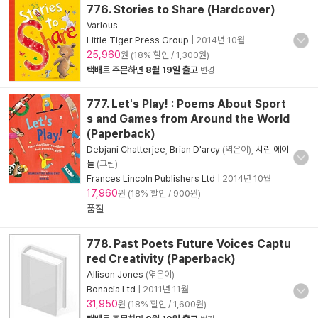
776. Stories to Share (Hardcover)
Various
Little Tiger Press Group
|
2014년 10월
25,960
원 (18% 할인 / 1,300원)
택배
로 주문하면
8월 19일 출고
변경
777. Let's Play! : Poems About Sport
s and Games from Around the World
(Paperback)
Debjani Chatterjee
,
Brian D'arcy
(엮은이),
시린 에이
들
(그림)
Frances Lincoln Publishers Ltd
|
2014년 10월
17,960
원 (18% 할인 / 900원)
품절
778. Past Poets Future Voices Captu
red Creativity (Paperback)
Allison Jones
(엮은이)
Bonacia Ltd
|
2011년 11월
31,950
원 (18% 할인 / 1,600원)