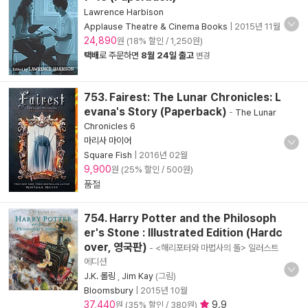
Lawrence Harbison
Applause Theatre & Cinema Books
|
2015년 11월
24,890
원 (18% 할인 / 1,250원)
택배
로 주문하면
8월 24일 출고
변경
753. Fairest: The Lunar Chronicles: L
evana's Story (Paperback)
-
The Lunar
Chronicles 6
마리사 마이어
Square Fish
|
2016년 02월
9,900
원 (25% 할인 / 500원)
품절
754. Harry Potter and the Philosoph
er's Stone : Illustrated Edition (Hardc
over, 영국판)
- <해리포터와 마법사의 돌> 일러스트
에디션
J.K. 롤링
,
Jim Kay
(그림)
Bloomsbury
|
2015년 10월
37,440
9.9
원 (35% 할인 / 380원)