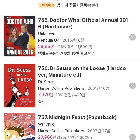
밤 11시
잠들기전 배송
양탄자배송
변경
755. Doctor Who: Official Annual 201
6 (Hardcover)
Unknown
Penguin UK
|
2015년 10월
29,950
원 (18% 할인 / 1,500원)
택배
로 주문하면
8월 19일 출고
변경
756. Dr.Seuss on the Loose (Hardco
ver, Miniature ed)
Dr. Seuss
HarperCollins Publishers
|
2001년 10월
7,970
원 (18% 할인 / 400원)
품절
757. Midnight Feast (Paperback)
WarChild
HarperCollins Publishers
|
2007년 07월
23,960
원 (18% 할인 / 1,200원)