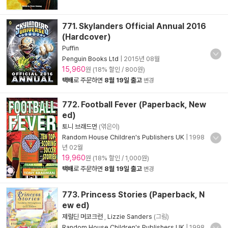
771. Skylanders Official Annual 2016
(Hardcover)
Puffin
Penguin Books Ltd
|
2015년 08월
15,960
원 (18% 할인 / 800원)
택배
로 주문하면
8월 19일 출고
변경
772. Football Fever (Paperback, New
ed)
토니 브래드먼
(엮은이)
Random House Children's Publishers UK
|
1998
년 02월
19,960
원 (18% 할인 / 1,000원)
택배
로 주문하면
8월 19일 출고
변경
773. Princess Stories (Paperback, N
ew ed)
제럴딘 머코크런
,
Lizzie Sanders
(그림)
Random House Children's Publishers UK
|
1998