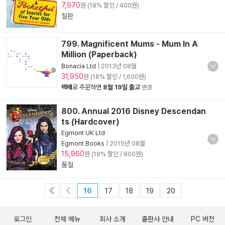
7,970
원 (18% 할인 / 400원)
절판
799. Magnificent Mums - Mum In A
Million (Paperback)
Bonacia Ltd
|
2013년 08월
31,950
원 (18% 할인 / 1,600원)
택배
로 주문하면
8월 19일 출고
변경
800. Annual 2016 Disney Descendan
ts (Hardcover)
Egmont UK Ltd
Egmont Books
|
2015년 08월
15,960
원 (18% 할인 / 800원)
품절
16
17
18
19
20
로그인
전체 메뉴
회사 소개
출판사 안내
PC 버전