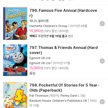
796. Famous Five Annual (Hardcove
r)
에니드 블라이튼
Hachette Children's Group
|
2015년 08월
15,960
원 (18% 할인 / 800원)
택배
로 주문하면
8월 19일 출고
변경
797. Thomas & Friends Annual (Hard
cover)
Egmont UK Ltd
Egmont UK Ltd
|
2015년 07월
15,960
원 (18% 할인 / 800원)
품절
798. Pocketful Of Stories For 5 Year-
Olds (Paperback)
Pat Thomson
(엮은이),
Penny Dann
(그림)
Random House Children's Publishers UK
|
1992
년 10월