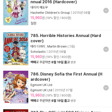
nnual 2016 (Hardcover)
데이지 메도우
Hachette Children's Group
|
2015년 08월
15,960
원 (18% 할인 / 800원)
절판
785. Horrible Histories Annual (Hard
cover)
테리 디어리
,
Martin Brown
(그림)
Scholastic
|
2015년 08월
15,960
원 (18% 할인 / 800원)
택배
로 주문하면
8월 19일 출고
변경
786. Disney Sofia the First Annual (H
ardcover)
Egmont UK Ltd
Egmont UK Ltd
|
2015년 07월
15,960
원 (18% 할인 / 800원)
택배
로 주문하면
8월 19일 출고
변경