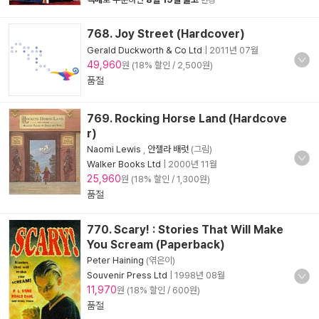
변경
768. Joy Street (Hardcover)
Gerald Duckworth & Co Ltd
|
2011년 07월
49,960
원 (18% 할인 / 2,500원)
품절
769. Rocking Horse Land (Hardcove
r)
Naomi Lewis
,
안젤라 배럿
(그림)
Walker Books Ltd
|
2000년 11월
25,960
원 (18% 할인 / 1,300원)
품절
770. Scary! : Stories That Will Make
You Scream (Paperback)
Peter Haining
(엮은이)
Souvenir Press Ltd
|
1998년 08월
11,970
원 (18% 할인 / 600원)
품절