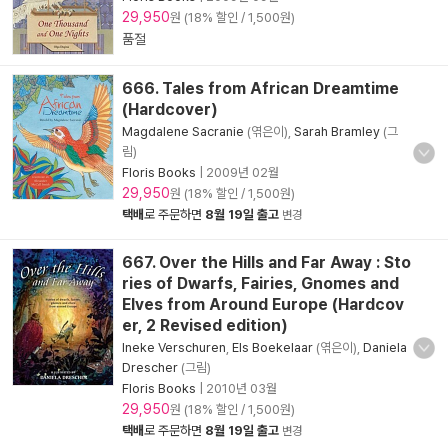
29,950
원 (18% 할인 / 1,500원)
품절
666. Tales from African Dreamtime
(Hardcover)
Magdalene Sacranie
(엮은이),
Sarah Bramley
(그
림)
Floris Books
|
2009년 02월
29,950
원 (18% 할인 / 1,500원)
택배
로 주문하면
8월 19일 출고
변경
667. Over the Hills and Far Away : Sto
ries of Dwarfs, Fairies, Gnomes and
Elves from Around Europe (Hardcov
er, 2 Revised edition)
Ineke Verschuren
,
Els Boekelaar
(엮은이),
Daniela
Drescher
(그림)
Floris Books
|
2010년 03월
29,950
원 (18% 할인 / 1,500원)
택배
로 주문하면
8월 19일 출고
변경