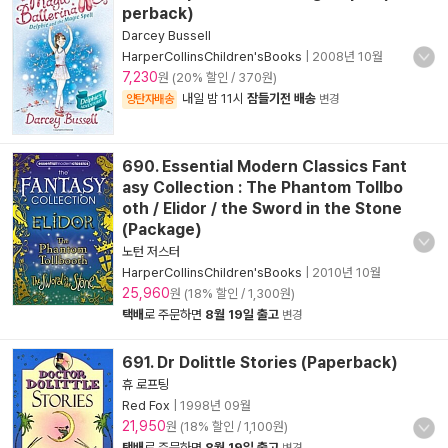
perback)
Darcey Bussell
HarperCollinsChildren'sBooks
|
2008년 10월
7,230
원 (20% 할인 / 370원)
내일 밤 11시
잠들기전 배송
양탄자배송
변경
690. Essential Modern Classics Fant
asy Collection : The Phantom Tollbo
oth / Elidor / the Sword in the Stone
(Package)
노턴 저스터
HarperCollinsChildren'sBooks
|
2010년 10월
25,960
원 (18% 할인 / 1,300원)
택배
로 주문하면
8월 19일 출고
변경
691. Dr Dolittle Stories (Paperback)
휴 로프팅
Red Fox
|
1998년 09월
21,950
원 (18% 할인 / 1,100원)
택배
로 주문하면
8월 19일 출고