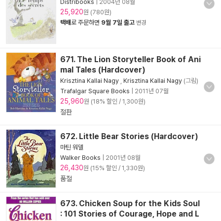
Distribooks
|
2004년 08월
25,920
원 (780원)
택배
로 주문하면
9월 7일 출고
변경
671. The Lion Storyteller Book of Ani
mal Tales (Hardcover)
Krisztina Kallai Nagy
,
Krisztina Kallai Nagy
(그림)
Trafalgar Square Books
|
2011년 07월
25,960
원 (18% 할인 / 1,300원)
절판
672. Little Bear Stories (Hardcover)
마틴 워델
Walker Books
|
2001년 08월
26,430
원 (15% 할인 / 1,330원)
품절
673. Chicken Soup for the Kids Soul
: 101 Stories of Courage, Hope and L