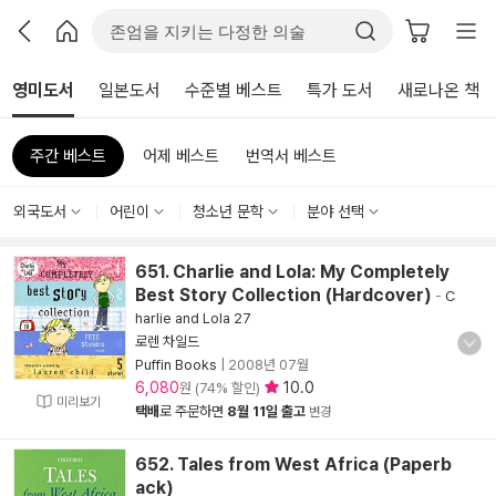
영미도서
일본도서
수준별 베스트
특가 도서
새로나온 책
주간 베스트
어제 베스트
번역서 베스트
외국도서
어린이
청소년 문학
분야 선택
651. Charlie and Lola: My Completely
Best Story Collection (Hardcover)
-
C
harlie and Lola 27
로렌 차일드
Puffin Books
|
2008년 07월
6,080
10.0
원 (74% 할인)
미리보기
택배
로 주문하면
8월 11일 출고
변경
652. Tales from West Africa (Paperb
ack)