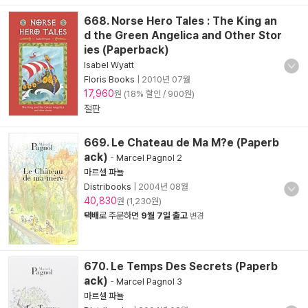
668. Norse Hero Tales : The King an
d the Green Angelica and Other Stor
ies (Paperback)
Isabel Wyatt
Floris Books
|
2010년 07월
17,960
원 (18% 할인 / 900원)
절판
669. Le Chateau de Ma M?e (Paperb
ack)
-
Marcel Pagnol 2
마르셀 파뇰
Distribooks
|
2004년 08월
40,830
원 (1,230원)
택배
로 주문하면
9월 7일 출고
변경
670. Le Temps Des Secrets (Paperb
ack)
-
Marcel Pagnol 3
마르셀 파뇰