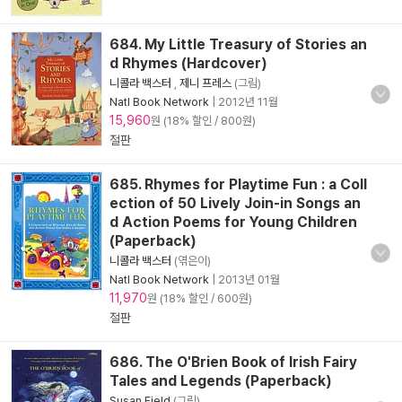
684. My Little Treasury of Stories an
d Rhymes (Hardcover)
니콜라 백스터
,
제니 프레스
(그림)
Natl Book Network
|
2012년 11월
15,960
원 (18% 할인 / 800원)
절판
685. Rhymes for Playtime Fun : a Coll
ection of 50 Lively Join-in Songs an
d Action Poems for Young Children
(Paperback)
니콜라 백스터
(엮은이)
Natl Book Network
|
2013년 01월
11,970
원 (18% 할인 / 600원)
절판
686. The O'Brien Book of Irish Fairy
Tales and Legends (Paperback)
Susan Field
(그림)