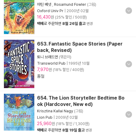
마틴 베넷
,
Rosamund Fowler
(그림)
Oxford Univ Pr
|
2000년 02월
16,430
원 (25% 할인 / 500원)
택배
로 주문하면
8월 26일 출고
변경
653. Fantastic Space Stories (Paper
back, Revised)
토니 브래드먼
(엮은이)
Transworld Pub
|
1995년 10월
7,970
원 (18% 할인 / 400원)
품절
654. The Lion Storyteller Bedtime Bo
ok (Hardcover, New ed)
Krisztina Kallai Nagy
(그림)
Lion Pub
|
2009년 02월
25,960
원 (18% 할인 / 1,300원)
택배
로 주문하면
8월 19일 출고
변경