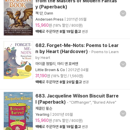
from the Masters of Modern Fantas
y (Paperback)
잭 단
,
Dann
Andersen Press
|
2011년 05월
15,960
원 (18% 할인 / 800원)
택배
로 주문하면
8월 19일 출고
변경
682. Forget-Me-Nots: Poems to Lear
n by Heart (Hardcover)
- Poems to Learn
by Heart
마이클 엠벌리
,
마리 앤 호버맨
Little Brown & Co
|
2012년 04월
31,190
원 (18% 할인 / 1,560원)
택배
로 주문하면
8월 20일 출고
변경
683. Jacqueline Wilson Biscuit Barre
l (Paperback)
- "Cliffhanger", "Buried Alive"
재클린 윌슨
Yearling
|
2001년 05월
15,960
원 (18% 할인 / 800원)
택배
로 주문하면
8월 19일 출고
변경