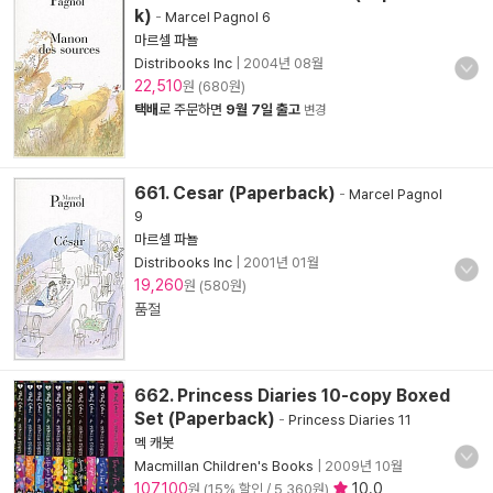
k)
-
Marcel Pagnol 6
마르셀 파뇰
Distribooks Inc
|
2004년 08월
22,510
원 (680원)
택배
로 주문하면
9월 7일 출고
변경
661. Cesar (Paperback)
-
Marcel Pagnol
9
마르셀 파뇰
Distribooks Inc
|
2001년 01월
19,260
원 (580원)
품절
662. Princess Diaries 10-copy Boxed
Set (Paperback)
-
Princess Diaries 11
멕 캐봇
Macmillan Children's Books
|
2009년 10월
107,100
10.0
원 (15% 할인 / 5,360원)