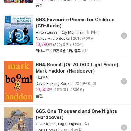
품절
663. Favourite Poems for Children
(CD-Audio)
Anton Lesser
,
Roy Mcmillan
(내레이션)
Naxos Audio Books
|
2010년 09월
16,390
원 (20% 할인 / 820원)
택배
로 주문하면
8월 11일 출고
변경
664. Boom!: (Or 70,000 Light Years).
Mark Haddon (Hardcover)
마크 해던
David Fickling Books
|
2009년 09월
16,500
원 (25% 할인 / 830원)
품절
665. One Thousand and One Nights
(Hardcover)
C. J. Moore
,
Olga Dugina
(그림)
Floris Books
|
2009년 09월