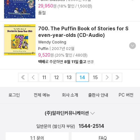
29,950
원 (18% 할인 / 1,500원)
품절
700. The Puffin Book of Stories for S
even-year-olds (CD-Audio)
Wendy Cooling
Puffin
|
2007년 02월
9,520
원 (20% 할인 / 480원)
택배
로 주문하면
8월 11일 출고
변경
11
12
13
14
15
로그인
전체 메뉴
회사 소개
출판사 안내
PC 버전
(주)알라딘커뮤니케이션
1544-2514
일반문의 (발신자 부담)
1:1 문의
FAQ