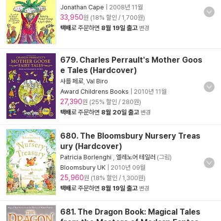
Jonathan Cape
|
2008년 11월
33,950
원 (18% 할인 / 1,700원)
택배
로 주문하면
8월 19일 출고
변경
679. Charles Perrault's Mother Goos
e Tales (Hardcover)
샤를 페로
,
Val Biro
Award Childrens Books
|
2010년 11월
27,390
원 (25% 할인 / 280원)
택배
로 주문하면
8월 20일 출고
변경
680. The Bloomsbury Nursery Treas
ury (Hardcover)
Patricia Borlenghi
,
엘레노어 테일러
(그림)
Bloomsbury UK
|
2010년 09월
25,960
원 (18% 할인 / 1,300원)
택배
로 주문하면
8월 19일 출고
변경
681. The Dragon Book: Magical Tales