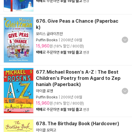
택배
로 주문하면
8월 19일 출고
변경
676. Give Peas a Chance (Paperbac
k)
모리스 글라이츠만
Puffin Books
|
2008년 08월
15,960
원 (18% 할인 / 800원)
택배
로 주문하면
8월 19일 출고
변경
677. Michael Rosen's A-Z : The Best
Children's Poetry from Agard to Zep
haniah (Paperback)
마이클 로젠
Puffin Books
|
2009년 08월
15,960
원 (18% 할인 / 800원)
택배
로 주문하면
8월 19일 출고
변경
678. The Birthday Book (Hardcover)
마이클 모퍼고