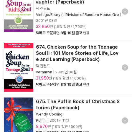
aughter (Paperback)
잭 캔필드
Vintage/Ebury (a Division of Random House Gro
|
2001년 08월
33,950
원 (18% 할인 / 1,700원)
택배
로 주문하면
8월 19일 출고
변경
674. Chicken Soup for the Teenage
Soul II : 101 More Stories of Life, Lov
e and Learning (Paperback)
잭 캔필드
vermilion
|
2005년 08월
31,950
원 (18% 할인 / 1,600원)
택배
로 주문하면
8월 19일 출고
변경
675. The Puffin Book of Christmas S
tories (Paperback)
Wendy Cooling
Puffin,
|
2001년 11월
9,970
원 (18% 할인 / 500원)