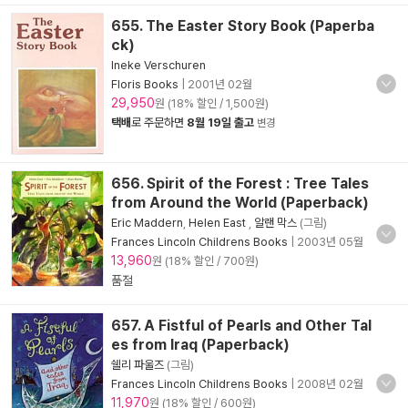
655. The Easter Story Book (Paperba
ck)
Ineke Verschuren
Floris Books
|
2001년 02월
29,950
원 (18% 할인 / 1,500원)
택배
로 주문하면
8월 19일 출고
변경
656. Spirit of the Forest : Tree Tales
from Around the World (Paperback)
Eric Maddern
,
Helen East
,
알랜 막스
(그림)
Frances Lincoln Childrens Books
|
2003년 05월
13,960
원 (18% 할인 / 700원)
품절
657. A Fistful of Pearls and Other Tal
es from Iraq (Paperback)
쉘리 파울즈
(그림)
Frances Lincoln Childrens Books
|
2008년 02월
11,970
원 (18% 할인 / 600원)