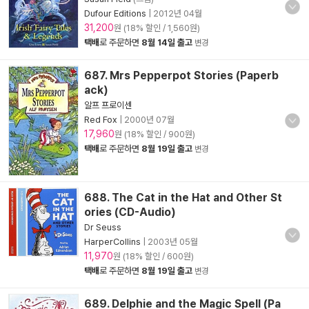
Dufour Editions
|
2012년 04월
31,200
원 (18% 할인 / 1,560원)
택배
로 주문하면
8월 14일 출고
변경
687. Mrs Pepperpot Stories (Paperb
ack)
알프 프로이센
Red Fox
|
2000년 07월
17,960
원 (18% 할인 / 900원)
택배
로 주문하면
8월 19일 출고
변경
688. The Cat in the Hat and Other St
ories (CD-Audio)
Dr Seuss
HarperCollins
|
2003년 05월
11,970
원 (18% 할인 / 600원)
택배
로 주문하면
8월 19일 출고
변경
689. Delphie and the Magic Spell (Pa